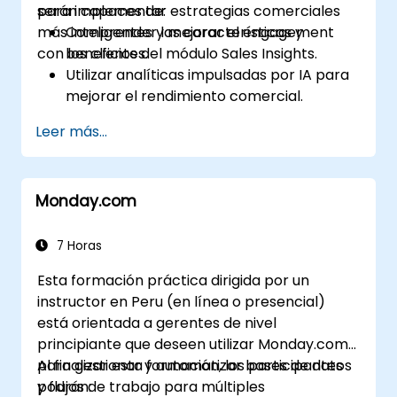
para implementar estrategias comerciales
serán capaces de:
más inteligentes y mejorar el engagement
Comprender las características y
con los clientes.
beneficios del módulo Sales Insights.
Utilizar analíticas impulsadas por IA para
mejorar el rendimiento comercial.
Personalizar y configurar el módulo según
Leer más...
las necesidades específicas del negocio.
Aprovechar las ideas generadas para la
evaluación de prospectos, la salud de las
Monday.com
relaciones y la gestión del pipeline
comercial.
Integrar Sales Insights con otros módulos
7 Horas
de Dynamics 365 y herramientas de
Esta formación práctica dirigida por un
terceros.
instructor en Peru (en línea o presencial)
está orientada a gerentes de nivel
principiante que deseen utilizar Monday.com
para gestionar y automatizar bases de datos
Al finalizar esta formación, los participantes
y flujos de trabajo para múltiples
podrán: