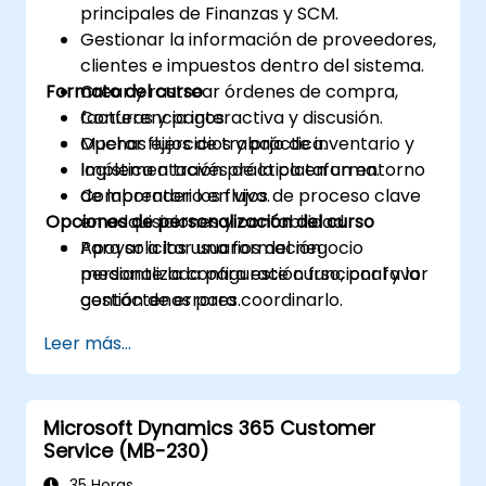
principales de Finanzas y SCM.
Gestionar la información de proveedores,
clientes e impuestos dentro del sistema.
Formato del curso
Crear y rastrear órdenes de compra,
facturas y pagos.
Conferencia interactiva y discusión.
Operar flujos de trabajo de inventario y
Muchas ejercicios y práctica.
logística a través de la plataforma.
Implementación práctica en un entorno
Comprender los flujos de proceso clave
de laboratorio en vivo.
Opciones de personalización del curso
en adquisiciones y contabilidad.
Apoyar a los usuarios del negocio
Para solicitar una formación
mediante la configuración funcional y la
personalizada para este curso, por favor
gestión de errores.
contáctenos para coordinarlo.
Leer más...
Microsoft Dynamics 365 Customer
Service (MB-230)
35 Horas