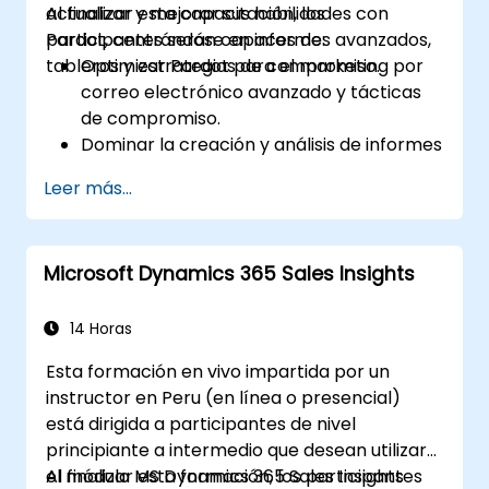
actualizar y mejorar sus habilidades con
Al finalizar esta capacitación, los
Pardot, centrándose en informes avanzados,
participantes serán capaces de:
tableros y estrategias de compromiso.
Optimizar Pardot para el marketing por
correo electrónico avanzado y tácticas
de compromiso.
Dominar la creación y análisis de informes
y tableros.
Leer más...
Mejorar las estrategias de asignación de
prospectos y programas de
engagement.
Microsoft Dynamics 365 Sales Insights
Aprovechar el contenido dinámico y los
redireccionamientos personalizados de
Pardot para mejorar el rendimiento de las
14 Horas
campañas.
Esta formación en vivo impartida por un
instructor en Peru (en línea o presencial)
está dirigida a participantes de nivel
principiante a intermedio que desean utilizar
el módulo MS Dynamics 365 Sales Insights
Al finalizar esta formación, los participantes