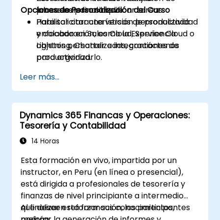
Opciones de Personalización del Curso
procesos para simplificar tareas.
laboratorio final breve.
Habilitar características de productividad
Para solicitar una versión personalizada
y colaboración, como la Experiencia
enfocada en Sales Cloud, Service Cloud o
Lightning, Chatter e integraciones de
objetos personalizados, contáctenos
productividad.
para organizarlo.
Construir reportes básicos y tableros
Leer más...
para visualizar métricas clave.
Dynamics 365 Financas y Operaciones:
Tesorería y Contabilidad
14 Horas
Esta formación en vivo, impartida por un
instructor, en Peru (en línea o presencial),
está dirigida a profesionales de tesorería y
finanzas de nivel principiante a intermedio
que deseen reforzar sus conocimientos,
Al finalizar esta formación, los participantes
mejorar la generación de informes y
podrán: