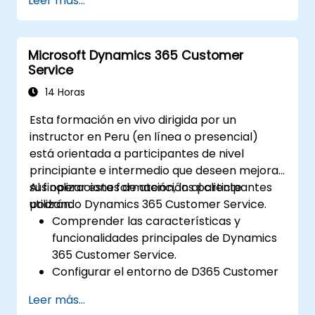
Leer más...
Microsoft Dynamics 365 Customer
Service
14 Horas
Esta formación en vivo dirigida por un
instructor en Peru (en línea o presencial)
está orientada a participantes de nivel
principiante e intermedio que deseen mejorar
sus operaciones de atención al cliente
Al finalizar esta formación, los participantes
utilizando Dynamics 365 Customer Service.
podrán:
Comprender las características y
funcionalidades principales de Dynamics
365 Customer Service.
Configurar el entorno de D365 Customer
Service.
Leer más...
Gestionar interacciones con clientes y