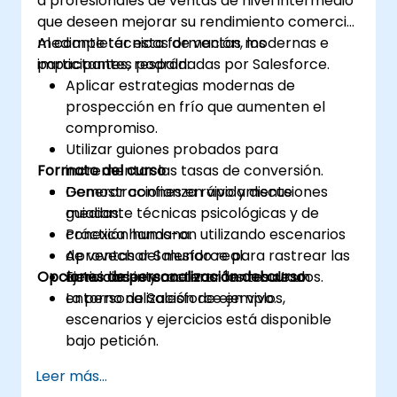
a profesionales de ventas de nivel intermedio
que deseen mejorar su rendimiento comercial
mediante técnicas de ventas modernas e
Al completar esta formación, los
impactantes, respaldadas por Salesforce.
participantes podrán:
Aplicar estrategias modernas de
prospección en frío que aumenten el
compromiso.
Utilizar guiones probados para
Formato del curso
incrementar las tasas de conversión.
Generar confianza rápidamente
Demostraciones en vivo y discusiones
mediante técnicas psicológicas y de
guiadas.
conexión humana.
Práctica hands-on utilizando escenarios
Aprovechar Salesforce para rastrear las
de ventas del mundo real.
Opciones de personalización del curso
actividades y acelerar los resultados.
Ejercicios interactivos dentro de un
entorno de Salesforce en vivo.
La personalización de ejemplos,
escenarios y ejercicios está disponible
bajo petición.
Leer más...