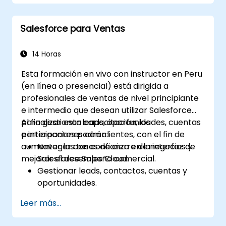
casos de manera eficiente.
Utilizar análisis para mejorar la prestación
Salesforce para Ventas
del servicio.
Integrar Dynamics 365 Customer Service
con otras aplicaciones de Microsoft.
14 Horas
Esta formación en vivo con instructor en Peru
(en línea o presencial) está dirigida a
profesionales de ventas de nivel principiante
e intermedio que desean utilizar Salesforce
para gestionar leads, oportunidades, cuentas
Al finalizar esta capacitación, los
e interacciones con clientes, con el fin de
participantes podrán:
aumentar las tasas de cierre de negocios y
Navegar con confianza en la interfaz de
mejorar el desempeño comercial.
Salesforce Sales Cloud.
Gestionar leads, contactos, cuentas y
oportunidades.
Utilizar herramientas de Salesforce para
Leer más...
agilizar flujos de trabajo y realizar
seguimiento del desempeño.