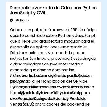
Aprovechar informes y paneles de
Desarrollo avanzado de Odoo con Python,
control para obtener información sobre
JavaScript y OWL
el canal de ventas.
28 Horas
Odoo es un potente framework ERP de código
abierto construido sobre Python y JavaScript,
que ofrece una arquitectura modular para el
desarrollo de aplicaciones empresariales.
Esta formación en vivo impartida por un
instructor (en línea o presencial) está dirigida
a desarrolladores de nivel intermedio a
avanzado que desean dominar los
frameworks backend y frontend de Odoo,
Al finalizar esta formación, los participantes
incluyendo la personalización del ORM de
podrán:
Python, el desarrollo con OWL (Odoo Web
Desarrollar módulos avanzados de Odoo
Library) y la optimización de módulos para
utilizando Python, XML y JavaScript.
sistemas de Código de Barras y Punto de
Personalizar y extender los modelos,
Venta (POS).
vistas y controladores del backend de