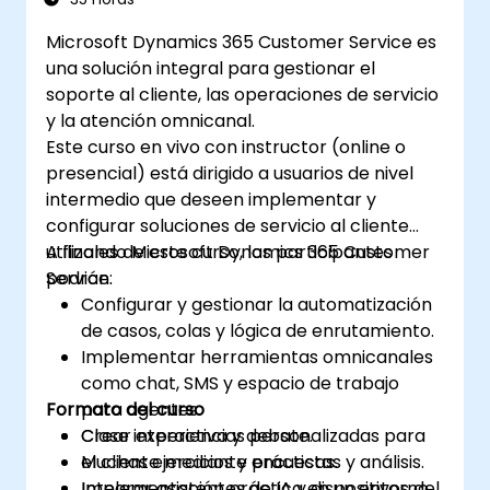
Microsoft Dynamics 365 Customer Service es
una solución integral para gestionar el
soporte al cliente, las operaciones de servicio
y la atención omnicanal.
Este curso en vivo con instructor (online o
presencial) está dirigido a usuarios de nivel
intermedio que deseen implementar y
configurar soluciones de servicio al cliente
utilizando Microsoft Dynamics 365 Customer
A finales de este curso, los participantes
Service.
podrán:
Configurar y gestionar la automatización
de casos, colas y lógica de enrutamiento.
Implementar herramientas omnicanales
como chat, SMS y espacio de trabajo
Formato del curso
para agentes.
Crear experiencias personalizadas para
Clase interactiva y debate.
el cliente mediante encuestas y análisis.
Muchas ejercicios y prácticas.
Integrar asistentes de IA y dispositivos del
Implementación práctica en un entorno