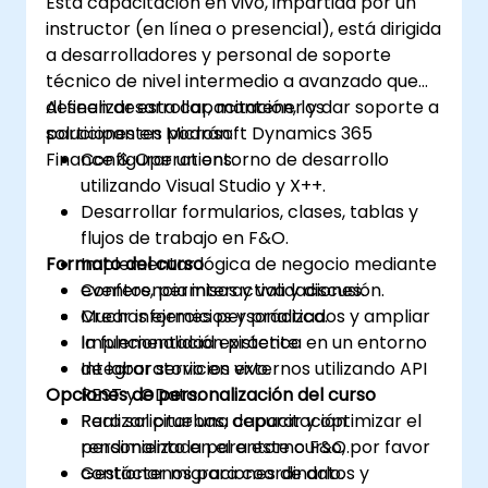
Esta capacitación en vivo, impartida por un
instructor (en línea o presencial), está dirigida
a desarrolladores y personal de soporte
técnico de nivel intermedio a avanzado que
deseen desarrollar, mantener y dar soporte a
Al finalizar esta capacitación, los
soluciones en Microsoft Dynamics 365
participantes podrán:
Finance & Operations.
Configurar un entorno de desarrollo
utilizando Visual Studio y X++.
Desarrollar formularios, clases, tablas y
flujos de trabajo en F&O.
Formato del curso
Implementar lógica de negocio mediante
eventos, permisos y validaciones.
Conferencia interactiva y discusión.
Crear informes personalizados y ampliar
Muchas ejercicios y práctica.
la funcionalidad existente.
Implementación práctica en un entorno
Integrar servicios externos utilizando API
de laboratorio en vivo.
Opciones de personalización del curso
REST y OData.
Realizar pruebas, depurar y optimizar el
Para solicitar una capacitación
rendimiento en el entorno F&O.
personalizada para este curso, por favor
Gestionar migraciones de datos y
contáctenos para coordinarlo.