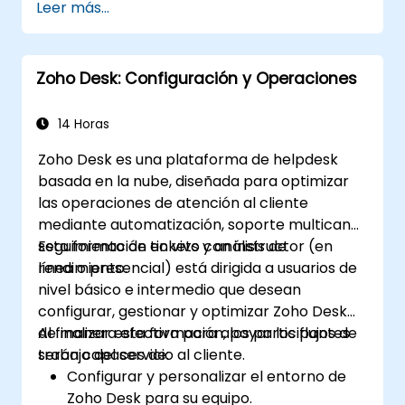
Leer más...
clientes de correo dentro del ecosistema
de Salesforce.
Aprovechar los datos de Salesforce para
Zoho Desk: Configuración y Operaciones
crear experiencias de correo electrónico
personalizadas.
Probar, implementar y analizar
14 Horas
campañas de correo dentro de
Zoho Desk es una plataforma de helpdesk
Salesforce, incluyendo el uso de análisis
basada en la nube, diseñada para optimizar
de datos para tomar decisiones
las operaciones de atención al cliente
informadas y optimizar campañas futuras
mediante automatización, soporte multicanal,
para mejorar el rendimiento y aumentar
seguimiento de tickets y análisis de
Esta formación en vivo con instructor (en
la interacción.
rendimiento.
línea o presencial) está dirigida a usuarios de
nivel básico e intermedio que desean
configurar, gestionar y optimizar Zoho Desk
de manera efectiva para apoyar los flujos de
Al finalizar esta formación, los participantes
trabajo del servicio al cliente.
serán capaces de:
Configurar y personalizar el entorno de
Zoho Desk para su equipo.