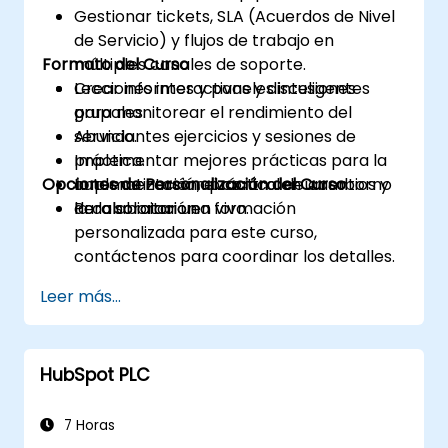
Gestionar tickets, SLA (Acuerdos de Nivel
de Servicio) y flujos de trabajo en
Formato del Curso
múltiples canales de soporte.
Crear informes y paneles inteligentes
Lecciones interactivas y discusiones
para monitorear el rendimiento del
grupales.
servicio.
Abundantes ejercicios y sesiones de
Implementar mejores prácticas para la
práctica.
Opciones de Personalización del Curso
automatización, el control de cambios y
Implementación práctica en un entorno
la colaboración.
de laboratorio en vivo.
Para solicitar una formación
personalizada para este curso,
contáctenos para coordinar los detalles.
Leer más...
HubSpot PLC
7 Horas