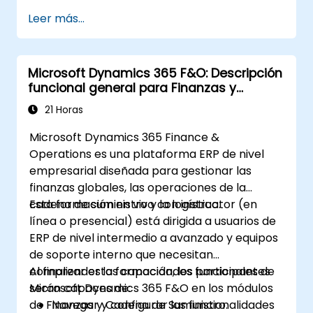
actualizaciones continuas del sistema.
Leer más...
Microsoft Dynamics 365 F&O: Descripción
funcional general para Finanzas y
Cadena de Suministro
21 Horas
Microsoft Dynamics 365 Finance &
Operations es una plataforma ERP de nivel
empresarial diseñada para gestionar las
finanzas globales, las operaciones de la
cadena de suministro y la logística.
Esta formación en vivo con instructor (en
línea o presencial) está dirigida a usuarios de
ERP de nivel intermedio a avanzado y equipos
de soporte interno que necesitan
comprender las capacidades funcionales de
Al finalizar esta formación, los participantes
Microsoft Dynamics 365 F&O en los módulos
serán capaces de:
de Finanzas y Cadena de Suministro.
Navegar y configurar las funcionalidades