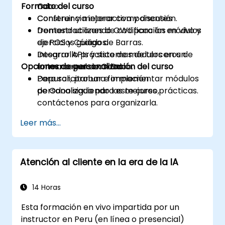
Formato del curso
Odoo.
Construir y mejorar componentes
Conferencia interactiva y discusión.
frontend utilizando OWL para los módulos
Demostraciones de codificación en vivo y
de POS y Código de Barras.
ejercicios guiados.
Integrar APIs y sistemas de terceros de
Desarrollo práctico de módulos en un
Opciones de personalización del curso
forma segura con Odoo.
entorno real de Odoo.
Depurar, probar e implementar módulos
Para solicitar una formación
de Odoo siguiendo las mejores prácticas.
personalizada para este curso,
contáctenos para organizarla.
Leer más...
Atención al cliente en la era de la IA
14 Horas
Esta formación en vivo impartida por un
instructor en Peru (en línea o presencial)