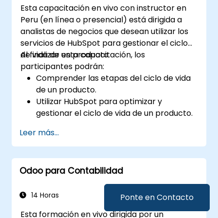
Esta capacitación en vivo con instructor en
Peru (en línea o presencial) está dirigida a
analistas de negocios que desean utilizar los
servicios de HubSpot para gestionar el ciclo
de vida de un producto.
Al finalizar esta capacitación, los
participantes podrán:
Comprender las etapas del ciclo de vida
de un producto.
Utilizar HubSpot para optimizar y
gestionar el ciclo de vida de un producto.
Saber cuándo aplicar el ciclo de vida del
Leer más...
producto en las empresas.
Odoo para Contabilidad
14 Horas
Ponte en Contacto
Esta formación en vivo dirigida por un