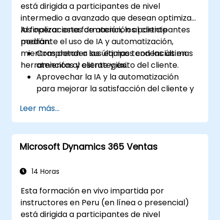
está dirigida a participantes de nivel
intermedio a avanzado que desean optimizar
las operaciones de atención al cliente
Al finalizar esta formación, los participantes
mediante el uso de IA y automatización,
podrán:
mientras dotan a sus equipos con las últimas
Comprender las últimas tendencias en
herramientas y estrategias.
atención al cliente y éxito del cliente.
Aprovechar la IA y la automatización
para mejorar la satisfacción del cliente y
reducir la carga de trabajo.
Leer más...
Optimizar los flujos de trabajo de ventas y
el compromiso con los clientes mediante
automatización avanzada.
Microsoft Dynamics 365 Ventas
Capacitar a los equipos de forma remota
en herramientas y estrategias modernas
para el éxito del cliente y las ventas.
14 Horas
Crear soluciones escalables para mejorar
Esta formación en vivo impartida por
las experiencias del cliente e impulsar el
instructores en Peru (en línea o presencial)
crecimiento de los ingresos.
está dirigida a participantes de nivel