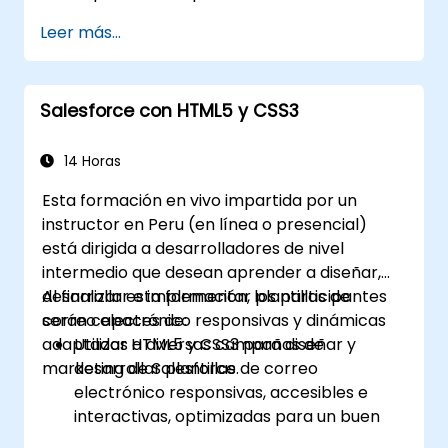
de manera efectiva.
Leer más...
Diseñar y crear comunicaciones
personalizadas con Exstream Design
Manager.
Salesforce con HTML5 y CSS3
Navegar por el Portal de Soporte de
OpenText para recursos, software y
gestión de tickets.
14 Horas
Esta formación en vivo impartida por un
instructor en Peru (en línea o presencial)
está dirigida a desarrolladores de nivel
intermedio que desean aprender a diseñar,
desarrollar e implementar plantillas de
Al finalizar esta formación, los participantes
correo electrónico responsivas y dinámicas
serán capaces de:
adaptadas a diversas campañas de
Utilizar HTML5 y CSS3 para diseñar y
marketing de Salesforce.
desarrollar plantillas de correo
electrónico responsivas, accesibles e
interactivas, optimizadas para un buen
rendimiento en diversos dispositivos y