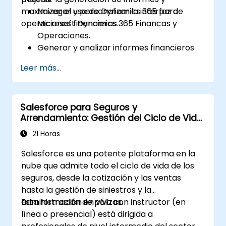
maximizar el uso de Dynamics 365 para
Navegar y personalizar la interfaz de
operaciones financieras.
Microsoft Dynamics 365 Financas y
Operaciones.
Generar y analizar informes financieros
de manera eficiente.
Leer más...
Gestionar funciones de tesorería,
incluidos el flujo de caja y las
conciliaciones bancarias.
Salesforce para Seguros y
Mejorar los flujos de trabajo financieros
Arrendamiento: Gestión del Ciclo de Vida
para lograr una mayor eficiencia
Completo
operativa.
21 Horas
Salesforce es una potente plataforma en la
nube que admite todo el ciclo de vida de los
seguros, desde la cotización y las ventas
hasta la gestión de siniestros y la
administración de pólizas.
Esta formación en vivo con instructor (en
línea o presencial) está dirigida a