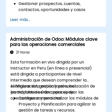
Gestionar prospectos, cuentas,
contactos, oportunidades y casos.
Generar informes y paneles de control
Leer más...
para obtener información sobre las
ventas.
Implementar reglas de automatización y
Administración de Odoo: Módulos clave
flujos de trabajo en Salesforce.
para las operaciones comerciales
Personalizar la configuración de
seguridad y gestionar el acceso de los
21 Horas
usuarios.
Esta formación en vivo dirigida por un
Integrar Salesforce con Power BI, Tableau
instructor en Peru (en línea o presencial)
y otras herramientas para el análisis de
está dirigida a participantes de nivel
datos en tiempo real.
intermedio que desean comprender la
configuración, gestión y personalización de
Al finalizar esta capacitación, los
los módulos de Odoo para apoyar las
participantes serán capaces de:
operaciones comerciales.
Configurar y personalizar los módulos de
Proyecto y Planificación para agilizar la
gestión de tareas y recursos.