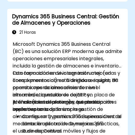
Dynamics 365 Business Central: Gestión
de Almacenes y Operaciones
21 Horas
Microsoft Dynamics 365 Business Central
(BC) es una solución ERP moderna que admite
operaciones empresariales integrales,
incluida la gestión de almacenes e inventario.
Con capacidades de integración mejoradas y
Esta formación en vivo con instructor (en
complementos como Warehouse Insight, BC
línea o presencial) está dirigida a equipos de
permite operaciones eficientes en el
operaciones de almacenes de nivel
almacén, etiquetado de cajas con placa de
intermedio, consultores de ERP y
licencia (license plating) y automatización
profesionales de sistemas que desean
Al finalizar esta formación, los participantes
operativa en toda la empresa.
implementar u optimizar la gestión de
serán capaces de:
almacenes en Dynamics 365 Business Central
Configurar y gestionar las operaciones de
mediante la aplicación de mejores prácticas,
almacén dentro de Dynamics 365
el uso de dispositivos móviles y flujos de
Business Central.