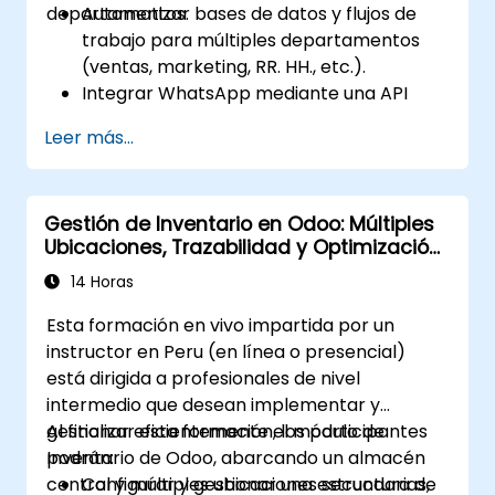
departamentos.
Automatizar bases de datos y flujos de
trabajo para múltiples departamentos
(ventas, marketing, RR. HH., etc.).
Integrar WhatsApp mediante una API
externa para mantener la comunicación
Leer más...
con clientes o equipos internos.
Gestionar estados y flujos de trabajo para
cualquier área y optimizar las
Gestión de Inventario en Odoo: Múltiples
operaciones utilizando automatizaciones.
Ubicaciones, Trazabilidad y Optimización
Aprovechar al máximo los módulos de
Logística
WorkManagement, CRM y WorkForms de
14 Horas
Monday para lograr máxima eficiencia.
Esta formación en vivo impartida por un
instructor en Peru (en línea o presencial)
está dirigida a profesionales de nivel
intermedio que desean implementar y
gestionar eficientemente el módulo de
Al finalizar esta formación, los participantes
Inventario de Odoo, abarcando un almacén
podrán:
central y múltiples ubicaciones secundarias,
Configurar y gestionar una estructura de