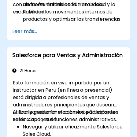
con un fuerte énfasis en la trazabilidad y la
almacén multiubicación en Odoo.
escalabilidad.
Rastrear los movimientos internos de
productos y optimizar las transferencias
entre almacenes.
Leer más...
Registrar y dar seguimiento a las órdenes
de compra durante la recepción y
distribución.
Salesforce para Ventas y Administración
Habilitar y gestionar la trazabilidad
basada en números de serie y lotes.
Diseñar un sistema de inventario
21 Horas
escalable y bien organizado, alineado con
Esta formación en vivo impartida por un
las mejores prácticas.
instructor en Peru (en línea o presencial)
está dirigida a profesionales de ventas y
administradores principiantes que desean
utilizar y gestionar eficazmente Salesforce
Al finalizar esta formación, los participantes
Sales Cloud y sus funciones administrativas.
serán capaces de:
Navegar y utilizar eficazmente Salesforce
Sales Cloud.