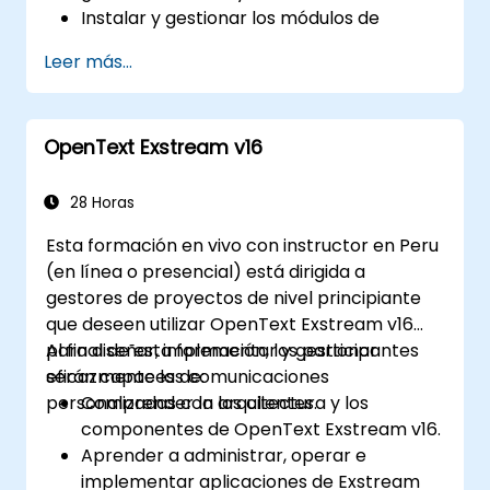
Instalar y gestionar los módulos de
Ventas y Contabilidad, incluido el Plan
Leer más...
Analítico de Contabilidad, para mejorar el
seguimiento financiero y los informes.
Administrar los módulos de Empleado y
OpenText Exstream v16
Contacto para mejorar los procesos de
RRHH y CRM.
Aprovechar el módulo de Configuración
28 Horas
para implementar personalizaciones e
Esta formación en vivo con instructor en Peru
integraciones a nivel del sistema.
(en línea o presencial) está dirigida a
Optimizar la funcionalidad de Odoo para
gestores de proyectos de nivel principiante
que se alinee con las necesidades
que deseen utilizar OpenText Exstream v16
organizativas.
para diseñar, implementar y gestionar
Al final de esta formación, los participantes
eficazmente las comunicaciones
serán capaces de:
personalizadas con los clientes.
Comprender la arquitectura y los
componentes de OpenText Exstream v16.
Aprender a administrar, operar e
implementar aplicaciones de Exstream