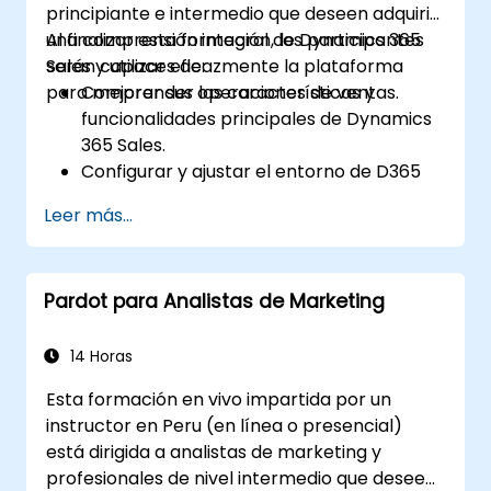
principiante e intermedio que deseen adquirir
una comprensión integral de Dynamics 365
Al finalizar esta formación, los participantes
Sales y utilizar eficazmente la plataforma
serán capaces de:
para mejorar sus operaciones de ventas.
Comprender las características y
funcionalidades principales de Dynamics
365 Sales.
Configurar y ajustar el entorno de D365
Sales.
Leer más...
Gestionar las relaciones con los clientes y
los procesos de ventas utilizando D365
Sales.
Pardot para Analistas de Marketing
Utilizar datos y análisis para impulsar las
decisiones comerciales.
Integrar Dynamics 365 Sales con otras
14 Horas
aplicaciones de Microsoft.
Esta formación en vivo impartida por un
instructor en Peru (en línea o presencial)
está dirigida a analistas de marketing y
profesionales de nivel intermedio que deseen