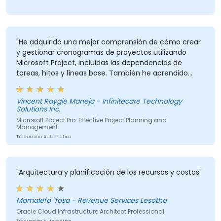
"He adquirido una mejor comprensión de cómo crear
y gestionar cronogramas de proyectos utilizando
Microsoft Project, incluidas las dependencias de
tareas, hitos y líneas base. También he aprendido
técnicas prácticas para la asignación de recursos, el
seguimiento del progreso, la generación de informes
Vincent Raygie Maneja - Infinitecare Technology
y el análisis de la ruta crítica (CPM) para mejorar la
Solutions Inc.
planificación y supervisión de proyectos."
Microsoft Project Pro: Effective Project Planning and
Management
Traducción Automática
"Arquitectura y planificación de los recursos y costos"
Mamalefo `fosa - Revenue Services Lesotho
Oracle Cloud Infrastructure Architect Professional
Traducción Automática