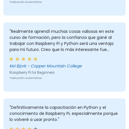
Traducción Automática
"Realmente aprendí muchas cosas valiosas en este
curso de formación, pero la confianza que gané al
trabajar con Raspberry Pi y Python será una ventaja
para mi futuro. Creo que lo más interesante fue
descubrir que los LED reaccionan a colores externos,
mientras que lo más valioso fue aprender a rastrear y
Kei Bjork - Copper Mountain College
registrar datos y guardarlos en Excel."
Raspberry Pi for Beginners
Traducción Automática
"Definitivamente la capacitación en Python y el
conocimiento de Raspberry Pi, especialmente porque
lo volveré a usar pronto."