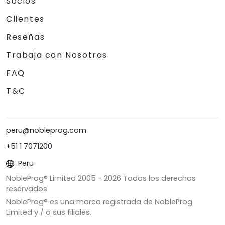
Socios
Clientes
Reseñas
Trabaja con Nosotros
FAQ
T&C
peru@nobleprog.com
+51 1 7071200
Peru
NobleProg® Limited 2005 -
2026
Todos los derechos
reservados
NobleProg® es una marca registrada de NobleProg
Limited y / o sus filiales.