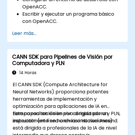
OpenACC.
Escribir y ejecutar un programa básico
con OpenACC.
Anotar el código con directivas y
Leer más...
cláusulas de OpenACC.
Utilizar la API y las bibliotecas de
OpenACC.
CANN SDK para Pipelines de Visión por
Perfilar, depurar y optimizar programas
Computadora y PLN
con OpenACC.
14 Horas
El CANN SDK (Compute Architecture for
Neural Networks) proporciona potentes
herramientas de implementación y
optimización para aplicaciones de IA en
tiempo real en visión por computadora y PLN,
Esta capacitación en vivo dirigida por un
especialmente en hardware Huawei Ascend.
instructor (en línea o en las instalaciones)
está dirigida a profesionales de la IA de nivel