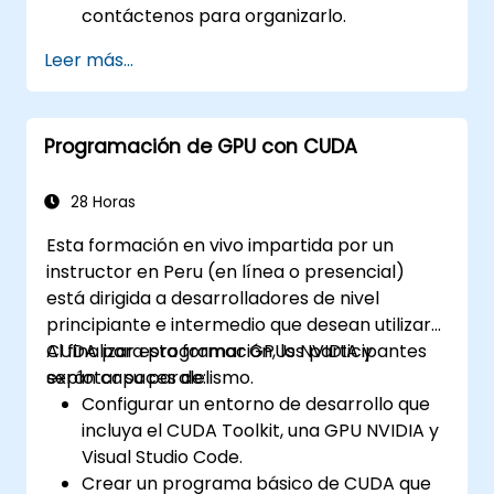
contáctenos para organizarlo.
Leer más...
Programación de GPU con CUDA
28 Horas
Esta formación en vivo impartida por un
instructor en Peru (en línea o presencial)
está dirigida a desarrolladores de nivel
principiante e intermedio que desean utilizar
CUDA para programar GPUs NVIDIA y
Al finalizar esta formación, los participantes
explotar su paralelismo.
serán capaces de:
Configurar un entorno de desarrollo que
incluya el CUDA Toolkit, una GPU NVIDIA y
Visual Studio Code.
Crear un programa básico de CUDA que