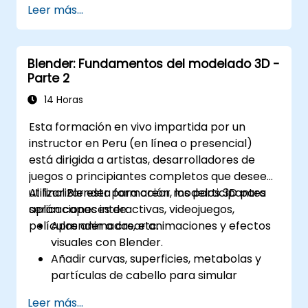
técnicas como la coalescencia, el
Leer más...
almacenamiento en caché, la precarga
de datos (prefetching) y el análisis de
rendimiento (profiling).
Blender: Fundamentos del modelado 3D -
Parte 2
14 Horas
Esta formación en vivo impartida por un
instructor en Peru (en línea o presencial)
está dirigida a artistas, desarrolladores de
juegos o principiantes completos que deseen
utilizar Blender para crear modelos 3D para
Al finalizar esta formación, los participantes
aplicaciones interactivas, videojuegos,
serán capaces de:
películas animadas, etc.
Aprender a crear animaciones y efectos
visuales con Blender.
Añadir curvas, superficies, metabolas y
partículas de cabello para simular
movimientos 3D realistas.
Leer más...