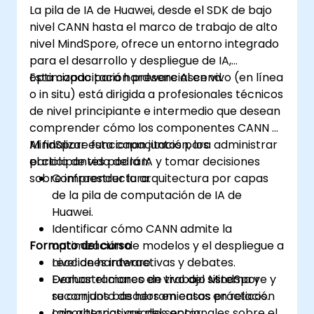
La pila de IA de Huawei, desde el SDK de bajo
nivel CANN hasta el marco de trabajo de alto
nivel MindSpore, ofrece un entorno integrado
para el desarrollo y despliegue de IA,
optimizado para hardware Ascend.
Esta capacitación presencial en vivo (en línea
o in situ) está dirigida a profesionales técnicos
de nivel principiante e intermedio que desean
comprender cómo los componentes CANN y
MindSpore funcionan juntos para administrar
Al finalizar esta capacitación, los
el ciclo de vida de la IA y tomar decisiones
participantes podrán:
sobre infraestructura.
Comprender la arquitectura por capas
de la pila de computación de IA de
Huawei.
Identificar cómo CANN admite la
Formato del curso
optimización de modelos y el despliegue a
nivel de hardware.
Lecciones interactivas y debates.
Evaluar el marco de trabajo MindSpore y
Demostraciones en vivo del sistema y
su conjunto de herramientas en relación
recorridos basados en casos prácticos.
con alternativas del sector.
Laboratorios guiados opcionales sobre el