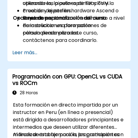
operadores, la auto-optimización y la
utilizando los pipelines de TIK y TVM.
Nsight.
creación de perfiles.
Pruebas y ajuste en hardware Ascend o
Optimizar programas de GPU mediante
Opciones de personalización del curso
Depurar y optimizar el rendimiento a nivel
simuladores.
técnicas como la coalescencia, el
de instrucciones para patrones de
Para solicitar una formación
almacenamiento en caché, la precarga y
cálculo personalizados.
personalizada para este curso,
la instrumentación (profiling).
contáctenos para coordinarlo.
Leer más...
Programación con GPU: OpenCL vs CUDA
vs ROCm
28 Horas
Esta formación en directo impartida por un
instructor en Peru (en línea o presencial)
está dirigida a desarrolladores principiantes e
intermedios que deseen utilizar diferentes
marcos de trabajo para la programación con
Al finalizar esta formación, los participantes