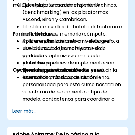
múltiples plataformas de chips de IA chinos.
Ejecutar pruebas de rendimiento
(benchmarking) en las plataformas
Ascend, Biren y Cambricon.
Identificar cuellos de botella del sistema e
Formato del curso
ineficiencias de memoria/cómputo.
Aplicar optimizaciones a nivel de grafo, a
Conferencias interactivas y debates.
nivel de núcleo (kernel) y a nivel de
Uso práctico de herramientas de
operador.
perfilado y optimización en cada
Afinar los pipelines de implementación
plataforma.
Opciones de personalización del curso
para mejorar el rendimiento y reducir la
Ejercicios guiados centrados en
latencia.
escenarios prácticos de afinamiento.
Para solicitar una capacitación
personalizada para este curso basada en
su entorno de rendimiento o tipo de
modelo, contáctenos para coordinarlo.
Leer más...
Adobe Animate: De lo básico a lo