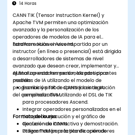
herramientas.
14 Horas
Utilizar las respectivas API, lenguajes y
CANN TIK (Tensor Instruction Kernel) y
bibliotecas para consultar información
Apache TVM permiten una optimización
del dispositivo, asignar y liberar memoria
avanzada y la personalización de los
del dispositivo, copiar datos entre el host
operadores de modelos de IA para el
y el dispositivo, lanzar kernels y
hardware Huawei Ascend.
Esta formación en vivo impartida por un
sincronizar hilos.
instructor (en línea o presencial) está dirigida
Utilizar los respectivos espacios de
a desarrolladores de sistemas de nivel
memoria, como global, local, constante y
avanzado que desean crear, implementar y
privado, para optimizar las transferencias
ajustar operadores personalizados para
Al finalizar esta formación, los participantes
de datos y el acceso a la memoria.
modelos de IA utilizando el modelo de
podrán:
Utilizar los respectivos modelos de
programación TIK de CANN y la integración
Escribir y probar operadores de IA
ejecución, como elementos de trabajo,
del compilador TVM.
personalizados utilizando el DSL de TIK
grupos de trabajo, hilos, bloques y
para procesadores Ascend.
cuadrículas, para controlar el
Integrar operadores personalizados en el
paralelismo.
Formato del curso
tiempo de ejecución y el gráfico de
Depurar y probar programas de GPU
ejecución de CANN.
Conferencia interactiva y demostración.
utilizando herramientas como CodeXL,
Utilizar TVM para la planificación de
Programación práctica de operadores
CUDA-GDB, CUDA-MEMCHECK y NVIDIA