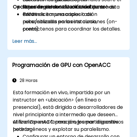
Opciones de personalización del curso
Situar la pila de IA de Huawei dentro de
flujo de modelos desde MindSpore hasta
entornos empresariales o de
CANN.
Para solicitar una capacitación
nube/situados en las instalaciones (on-
personalizada para este curso,
prem).
contáctenos para coordinar los detalles.
Leer más...
Programación de GPU con OpenACC
28 Horas
Esta formación en vivo, impartida por un
instructor en <ubicación> (en línea o
presencial), está dirigida a desarrolladores de
nivel principiante a intermedio que deseen
utilizar OpenACC para programar dispositivos
Al finalizar esta formación, los participantes
heterogéneos y explotar su paralelismo.
podrán:
Configurar un entorno de desarrollo con