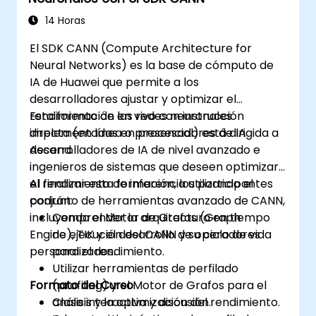
los proyectos.
Exportar animaciones para la web, video
14 Horas
y plataformas móviles.
El SDK CANN (Compute Architecture for
Neural Networks) es la base de cómputo de
IA de Huawei que permite a los
desarrolladores ajustar y optimizar el
rendimiento de las redes neuronales
Esta formación en vivo con instrucción
implementadas en procesadores de IA
directa (en línea o presencial) está dirigida a
Ascend.
desarrolladores de IA de nivel avanzado e
ingenieros de sistemas que deseen optimizar
el rendimiento de inferencia utilizando el
Al finalizar esta formación, los participantes
conjunto de herramientas avanzado de CANN,
podrán:
incluyendo el Motor de Grafos (Graph
Comprender la arquitectura en tiempo
Engine), TIK y el desarrollo de operadores
de ejecución del CANN y su ciclo de vida
personalizados.
para el rendimiento.
Utilizar herramientas de perfilado
Formato del Curso
(profiling) y el Motor de Grafos para el
análisis y la optimización del rendimiento.
Clase interactiva y discusión.