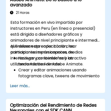
avanzado
21 Horas
Esta formación en vivo impartida por
instructores en Peru (en línea o presencial)
está dirigida a diseñadores gráficos y
animadores de nivel principiante e intermedio
que desean aprender cómo crear
Al finalizar esta capacitación, los
animaciones impresionantes, medios
participantes serán capaces de:
interactivos y contenido web atractivo
Navegar por la interfaz y las
utilizando Adobe Animate.
herramientas de Adobe Animate.
Crear y editar animaciones usando
fotogramas clave, tweens de movimiento
y tweens de forma.
Leer más...
Diseñar animaciones e aplicaciones
interactivas con ActionScript y
JavaScript.
Optimización del Rendimiento de Redes
Incorporar elementos de audio y video en
Neuronales con el SDK CANN