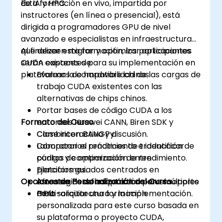
de IA y HPC.
Esta formación en vivo, impartida por
instructores (en línea o presencial), está
dirigida a programadores GPU de nivel
avanzado e especialistas en infraestructura
que deseen migrar y optimizar aplicaciones
Al finalizar esta formación, los participantes
CUDA existentes para su implementación en
serán capaces de:
plataformas de hardware chinas.
Evaluar la compatibilidad de las cargas de
trabajo CUDA existentes con las
alternativas de chips chinos.
Portar bases de código CUDA a los
Formato del Curso
entornos Huawei CANN, Biren SDK y
Cambricon BANGPy.
Clase interactiva y discusión.
Comparar el rendimiento e identificar
Laboratorios prácticos de traducción de
puntos de optimización entre
código y comparación de rendimiento.
plataformas.
Ejercicios guiados centrados en
Opciones de Personalización del Curso
Afrontar desafíos prácticos en el soporte
estrategias de adaptación para múltiples
multi-arquitectura y la implementación.
GPU.
Para solicitar una formación
personalizada para este curso basada en
su plataforma o proyecto CUDA,