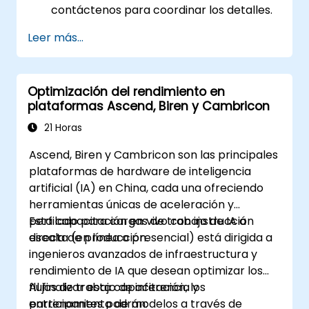
contáctenos para coordinar los detalles.
Leer más...
Optimización del rendimiento en
plataformas Ascend, Biren y Cambricon
21 Horas
Ascend, Biren y Cambricon son las principales
plataformas de hardware de inteligencia
artificial (IA) en China, cada una ofreciendo
herramientas únicas de aceleración y
perfilado para cargas de trabajo de IA a
Esta capacitación en vivo con instrucción
escala de producción.
directa (en línea o presencial) está dirigida a
ingenieros avanzados de infraestructura y
rendimiento de IA que desean optimizar los
flujos de trabajo de inferencia y
Al finalizar esta capacitación, los
entrenamiento de modelos a través de
participantes podrán: