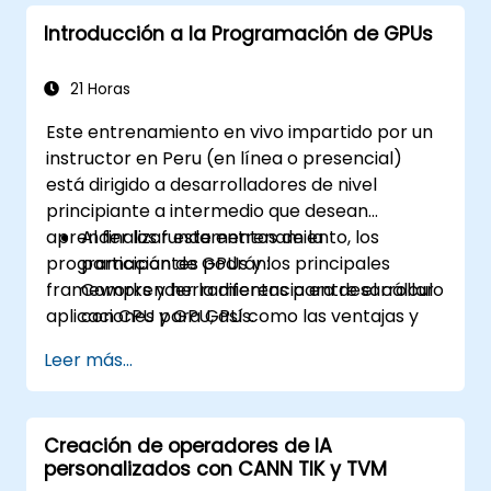
Introducción a la Programación de GPUs
21 Horas
Este entrenamiento en vivo impartido por un
instructor en Peru (en línea o presencial)
está dirigido a desarrolladores de nivel
principiante a intermedio que desean
aprender los fundamentos de la
Al finalizar este entrenamiento, los
programación de GPUs y los principales
participantes podrán:
frameworks y herramientas para desarrollar
Comprender la diferencia entre el cálculo
aplicaciones para GPUs.
con CPU y GPU, así como las ventajas y
desafíos de la programación de GPUs.
Leer más...
Elegir el framework y la herramienta
adecuados para su aplicación de GPU.
Crear un programa básico de GPU que
Creación de operadores de IA
realice una adición de vectores utilizando
personalizados con CANN TIK y TVM
uno o más de los frameworks y