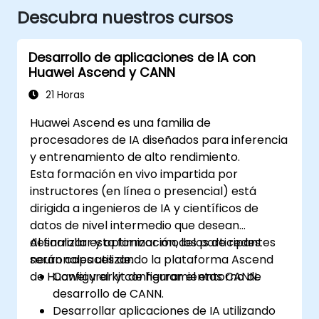
Descubra nuestros cursos
Desarrollo de aplicaciones de IA con
Huawei Ascend y CANN
21 Horas
Huawei Ascend es una familia de
procesadores de IA diseñados para inferencia
y entrenamiento de alto rendimiento.
Esta formación en vivo impartida por
instructores (en línea o presencial) está
dirigida a ingenieros de IA y científicos de
datos de nivel intermedio que desean
desarrollar y optimizar modelos de redes
Al finalizar esta formación, los participantes
neuronales utilizando la plataforma Ascend
serán capaces de:
de Huawei y el kit de herramientas CANN.
Configurar y configurar el entorno de
desarrollo de CANN.
Desarrollar aplicaciones de IA utilizando