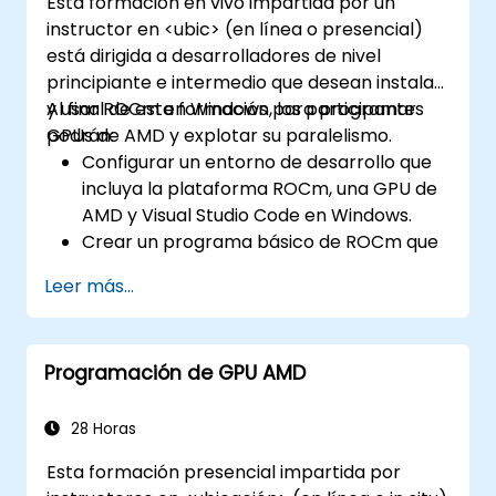
Esta formación en vivo impartida por un
instructor en <ubic> (en línea o presencial)
está dirigida a desarrolladores de nivel
principiante e intermedio que desean instalar
y usar ROCm en Windows para programar
Al final de esta formación, los participantes
GPUs de AMD y explotar su paralelismo.
podrán:
Configurar un entorno de desarrollo que
incluya la plataforma ROCm, una GPU de
AMD y Visual Studio Code en Windows.
Crear un programa básico de ROCm que
realice una adición de vectores en la GPU
Leer más...
y recupere los resultados desde la
memoria de la GPU.
Utilizar la API de ROCm para consultar
Programación de GPU AMD
información del dispositivo, asignar y
liberar memoria del dispositivo, copiar
datos entre el host y el dispositivo, lanzar
28 Horas
kernels y sincronizar hilos.
Esta formación presencial impartida por
Usar el lenguaje HIP para escribir kernels