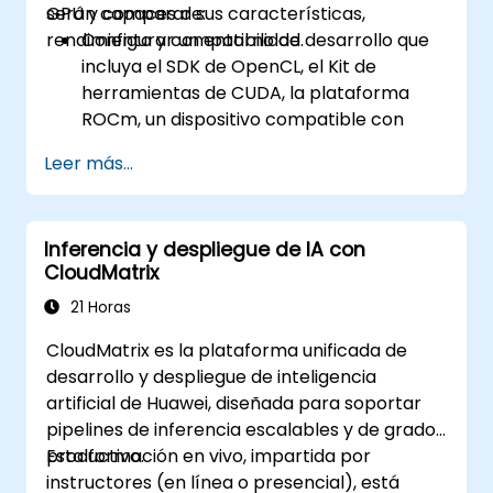
GPU y comparar sus características,
serán capaces de:
rendimiento y compatibilidad.
Configurar un entorno de desarrollo que
incluya el SDK de OpenCL, el Kit de
herramientas de CUDA, la plataforma
ROCm, un dispositivo compatible con
OpenCL, CUDA o ROCm, y Visual Studio
Leer más...
Code.
Crear un programa básico de GPU que
realice una suma de vectores utilizando
Inferencia y despliegue de IA con
OpenCL, CUDA y ROCm, y comparar la
CloudMatrix
sintaxis, la estructura y la ejecución de
cada marco.
21 Horas
Utilizar las API respectivas para consultar
CloudMatrix es la plataforma unificada de
información del dispositivo, asignar y
desarrollo y despliegue de inteligencia
liberar memoria del dispositivo, copiar
artificial de Huawei, diseñada para soportar
datos entre el host y el dispositivo, lanzar
pipelines de inferencia escalables y de grado
kernels y sincronizar hilos.
productivo.
Esta formación en vivo, impartida por
Utilizar los lenguajes respectivos para
instructores (en línea o presencial), está
escribir kernels que se ejecuten en el