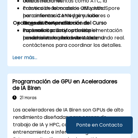
Utilizar herramientas como ATC, la
demostraciones.
conversión de modelos OM y MindSpore
Práctica de laboratorio utilizando
para inferencia en edge y nube.
herramientas CANN y simuladores o
Opciones de Personalización del Curso
Diagnosticar problemas de
dispositivos Ascend.
implementación y optimizar el
Escenarios prácticos de implementación
Para solicitar una formación
rendimiento en hardware Ascend.
basados en modelos de IA del mundo real.
personalizada para este curso,
contáctenos para coordinar los detalles.
Leer más...
Programación de GPU en Aceleradores
de IA Biren
21 Horas
Los aceleradores de IA Biren son GPUs de alto
rendimiento diseñadas para cargas de
trabajo de IA y HPC, con soporte para
Ponte en Contacto
entrenamiento e inferencia a gran escala.