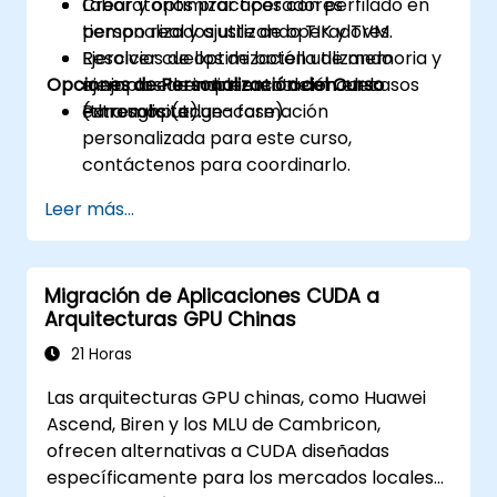
Crear y optimizar operadores
Laboratorios prácticos con perfilado en
personalizados utilizando TIK y TVM.
tiempo real y ajuste de operadores.
Resolver cuellos de botella de memoria y
Ejercicios de optimización utilizando
Opciones de Personalización del Curso
mejorar el rendimiento del modelo
ejemplos de implementación en casos
(throughput).
extremos (edge-case).
Para solicitar una formación
personalizada para este curso,
contáctenos para coordinarlo.
Leer más...
Migración de Aplicaciones CUDA a
Arquitecturas GPU Chinas
21 Horas
Las arquitecturas GPU chinas, como Huawei
Ascend, Biren y los MLU de Cambricon,
ofrecen alternativas a CUDA diseñadas
específicamente para los mercados locales