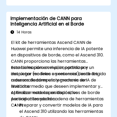
Introducción al modelado y la animación
no destructivos.
Exportar modelos y activos 3D a un motor
Implementación de CANN para
de juegos, impresora 3D u otro software.
Inteligencia Artificial en el Borde
14 Horas
El kit de herramientas Ascend CANN de
Huawei permite una inferencia de IA potente
en dispositivos de borde, como el Ascend 310.
CANN proporciona las herramientas
esenciales para compilar, optimizar y
Esta formación en vivo, impartida por un
desplegar modelos en entornos donde los
instructor (en línea o presencial), está dirigida
recursos de cómputo y memoria son
a desarrolladores e integradores de IA de
limitados.
nivel intermedio que deseen implementar y
optimizar modelos en dispositivos de borde
Al finalizar esta capacitación, los
Ascend utilizando la cadena de herramientas
participantes podrán:
CANN.
Preparar y convertir modelos de IA para
el Ascend 310 utilizando las herramientas