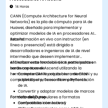
14 Horas
CANN (Compute Architecture for Neural
Networks) es la pila de cómputo para IA de
Huawei, diseñada para implementar y
optimizar modelos de IA en procesadores AI
Ascend.
Esta formación en vivo con instructor (en
línea o presencial) está dirigida a
desarrolladores e ingenieros de IA de nivel
intermedio que deseen implementar
eficientemente modelos de IA entrenados en
Al finalizar esta formación, los participantes
hardware Huawei Ascend utilizando la
serán capaces de:
herramienta CANN y otras herramientas
Comprender la arquitectura de CANN y su
como MindSpore, TensorFlow o PyTorch.
papel en el proceso de implementación
de IA.
Convertir y adaptar modelos de marcos
Formato del Curso
de trabajo populares a formatos
compatibles con Ascend.
Conferencia interactiva y