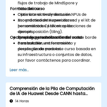
flujos de trabajo de MindSpore y
Formato del curso
CloudMatrix.
Optimizar el rendimiento en NPUs de
Clase interactiva y discusión.
Ascend mediante operadores
Uso práctico de Huawei Ascend y el kit de
personalizados y técnicas de
herramientas CANN en aplicaciones de
descomposición (tiling).
ejemplo.
Opciones de personalización del curso
Desplegar modelos en entornos de borde
Ejercicios guiados centrados en la
o en la nube.
construcción, entrenamiento y
Para solicitar una formación
despliegue de modelos.
personalizada para este curso basada en
su infraestructura o conjuntos de datos,
por favor contáctenos para coordinar.
Leer más...
Comprensión de la Pila de Computación
de IA de Huawei: Desde CANN hasta
MindSpore
14 Horas