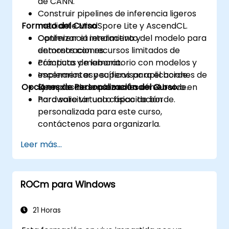
de CANN.
Construir pipelines de inferencia ligeros
Formato del Curso
mediante MindSpore Lite y AscendCL.
Optimizar el rendimiento del modelo para
Conferencia interactiva y
entornos con recursos limitados de
demostraciones.
cómputo y memoria.
Prácticas de laboratorio con modelos y
Implementar y supervisar aplicaciones de
escenarios específicos para el borde.
Opciones de Personalización del Curso
IA en casos de uso reales en el borde.
Ejemplos de implementación en vivo en
hardware virtual o físico de borde.
Para solicitar una capacitación
personalizada para este curso,
contáctenos para organizarla.
Leer más...
ROCm para Windows
21 Horas