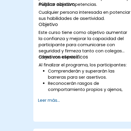
Público objetivo
mejorar sus competencias.
Cualquier persona interesada en potenciar
sus habilidades de asertividad.
Objetivo
Este curso tiene como objetivo aumentar
la confianza y mejorar la capacidad del
participante para comunicarse con
seguridad y firmeza tanto con colegas
Objetivos específicos
como con clientes.
Al finalizar el programa, los participantes:
Comprenderán y superarán las
barreras para ser asertivos.
Reconocerán rasgos de
comportamiento propios y ajenos,
aprendiendo estrategias efectivas
Leer más...
para gestionarlos.
Se comunicarán eficazmente con una
amplia variedad de personas para
lograr situaciones beneficiosas para
ambas partes siempre que sea