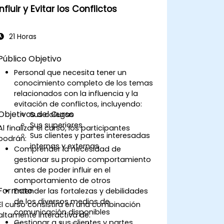
asertiva ante manipulaciones
Influir y Evitar los Conflictos
Comportamiento adecuado en
situaciones de conflicto
Implementación de estrategias de
21 Horas
manejo del estrés y habilidades
emocionales
Público Objetivo
Personal que necesita tener un
conocimiento completo de los temas
relacionados con la influencia y la
evitación de conflictos, incluyendo:
Objetivos del Curso
Sus colegas
Sus superiores
Al finalizar el curso, los participantes
Sus clientes y partes interesadas
podrán:
internas y externas
Comprender la necesidad de
gestionar su propio comportamiento
antes de poder influir en el
comportamiento de otros
Formato
Entender las fortalezas y debilidades
de los diversos medios de
El curso consistirá en una combinación
comunicación disponibles
altamente interactiva de:
Gestionar a sus clientes y partes