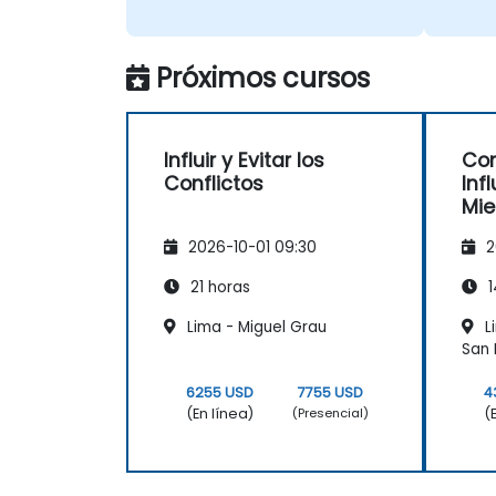
Próximos cursos
Influir y Evitar los
Co
Conflictos
Inf
Mie
2026-10-01 09:30
2
21 horas
1
Lima - Miguel Grau
L
San 
6255 USD
7755 USD
4
(En línea)
(
(Presencial)