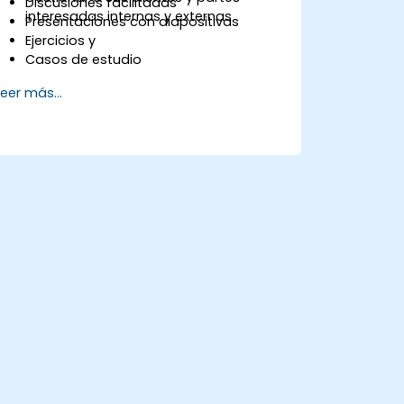
Discusiones facilitadas
interesadas internas y externas
Presentaciones con diapositivas
Ejercicios y
Casos de estudio
Leer más...