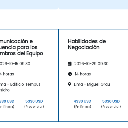
municación e
Habilidades de
luencia para los
Negociación
mbros del Equipo
026-10-15 09:30
2026-10-29 09:30
4 horas
14 horas
ima - Edificio Tempus
Lima - Miguel Grau
Isidro
330 USD
5330 USD
4330 USD
5330 USD
En línea)
(En línea)
(Presencial)
(Presencial)