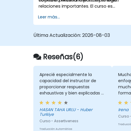
relaciones importantes. El curso es
altamente participativo, combinando
Leer más...
conferencias, discusión, asesoría y
ejercicios.
Última Actualización:
2026-08-03
Reseñas(6)
Aprecié especialmente la
Mucho
capacidad del instructor de
enfoq
proporcionar respuestas
mucha 
exhaustivas y bien explicadas a
forma
preguntas específicas de mi
situación personal.
HASAN TAHA URLU - Huber
Irena
Turkiye
Curso -
Curso - Assertiveness
Traducci
Traducción Automática