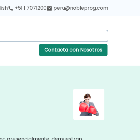
lish
+51 1 7071200
peru@nobleprog.com
Contacta con Nosotros
 como presencialmente, demuestran