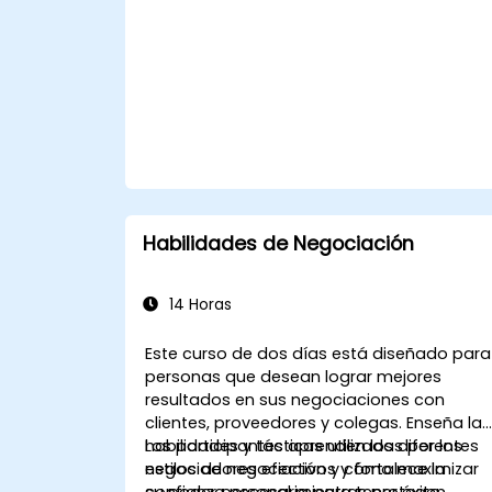
Habilidades de Negociación
14 Horas
Este curso de dos días está diseñado para
personas que desean lograr mejores
resultados en sus negociaciones con
clientes, proveedores y colegas. Enseña las
habilidades y tácticas utilizadas por los
Los participantes aprenden los diferentes
negociadores efectivos y fortalece la
estilos de negociación y cómo maximizar
confianza necesaria para tener éxito.
su poder personal mientras protegen