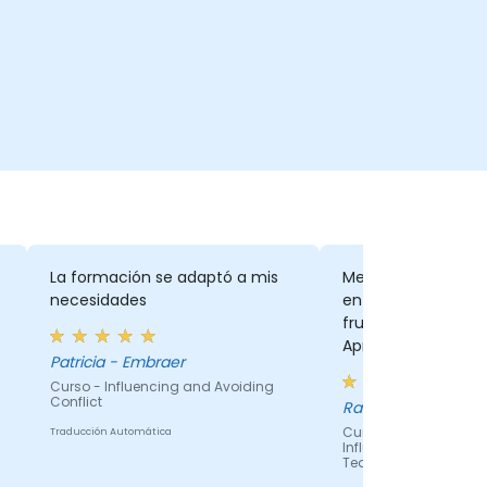
La formación se adaptó a mis
Me gustaría agrade
necesidades
entrenador Abhi po
fructífero entrena
Aprecio que haya 
Patricia - Embraer
conocer a todos lo
Curso - Influencing and Avoiding
para poder adaptar
Conflict
Rainey Clarecia - T
entrenamiento a n
Curso - Communicat
Traducción Automática
necesidades. Me 
Influencing - For Ma
hubo un equilibrio 
Team Leaders
teoría y las activi