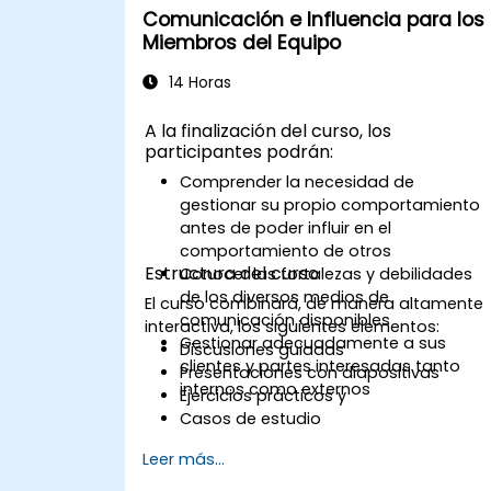
posible.
Comunicación e Influencia para los
Gestionarán eficazmente las
Miembros del Equipo
situaciones difíciles.
14 Horas
A la finalización del curso, los
participantes podrán:
Comprender la necesidad de
gestionar su propio comportamiento
antes de poder influir en el
comportamiento de otros
Estructura del curso
Conocer las fortalezas y debilidades
de los diversos medios de
El curso combinará, de manera altamente
comunicación disponibles
interactiva, los siguientes elementos:
Gestionar adecuadamente a sus
Discusiones guiadas
clientes y partes interesadas tanto
Presentaciones con diapositivas
internos como externos
Ejercicios prácticos y
Casos de estudio
Leer más...