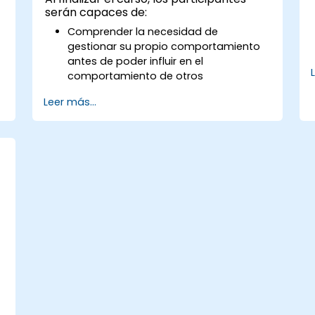
serán capaces de:
Comprender la necesidad de
gestionar su propio comportamiento
antes de poder influir en el
comportamiento de otros
Entender las fortalezas y debilidades
Leer más...
de los diversos medios de
comunicación disponibles
Gestionar a sus clientes y partes
interesadas, tanto internos como
externos
Explicar cómo manejar las situaciones
difíciles que puedan encontrar en la
oficina