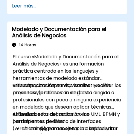
la comunicación y los resultados del
Leer más...
proyecto.
Estar completamente preparados para
presentar y aprobar el examen de
Modelado y Documentación para el
certificación IREB CPRE – Nivel
Análisis de Negocios
Fundamental.
14 Horas
El curso «Modelado y Documentación para el
Análisis de Negocios» es una formación
práctica centrada en los lenguajes y
herramientas de modelado estándar
utilizados para capturar, visualizar y validar los
Esta capacitación en vivo con instrucción
requisitos y procesos de negocio.
presencial (en línea o in situ) está dirigida a
profesionales con poca o ninguna experiencia
en modelado que desean aplicar técnicas
estandarizadas del sector, como UML, BPMN y
Al finalizar esta capacitación, los
herramientas de diseño de interfaces
participantes podrán:
(wireframing), para mejorar la claridad y la
Utilizar diagramas UML para representar