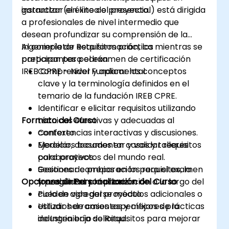
garantizar el éxito del proyecto.
instructor (en línea o presencial) está dirigida
a profesionales de nivel intermedio que
desean profundizar su comprensión de la
Ingeniería de Requisitos práctica mientras se
Al completar esta formación, los
preparan para el examen de certificación
participantes podrán:
IREB CPRE – Nivel Fundamental.
Comprender y aplicar los conceptos
clave y la terminología definidos en el
temario de la fundación IREB CPRE.
Identificar e elicitar requisitos utilizando
Formato del Curso
técnicas efectivas y adecuadas al
contexto.
Conferencias interactivas y discusiones.
Modelar, documentar y validar requisitos
Ejercicios basados en casos y talleres
para proyectos del mundo real.
colaborativos.
Gestionar cambios en los requisitos, la
Sesiones de preparación para el examen
Opciones de Personalización del Curso
trazabilidad y la priorización a lo largo del
y preguntas prácticas.
ciclo de vida del proyecto.
Pueden agregarse módulos adicionales o
Utilizar herramientas y mejores prácticas
estudios de casos específicos de la
de Ingeniería de Requisitos para mejorar
industria bajo solicitud.