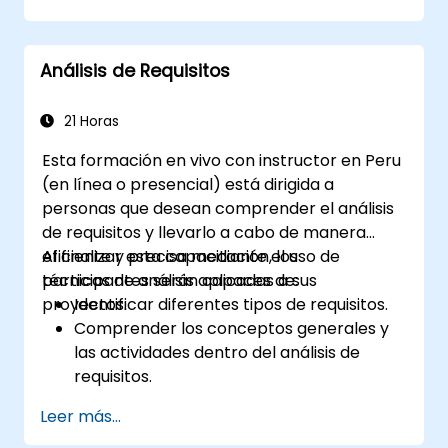
Análisis de Requisitos
21 Horas
Esta formación en vivo con instructor en Peru
(en línea o presencial) está dirigida a
personas que desean comprender el análisis
de requisitos y llevarlo a cabo de manera
eficiente y precisa mediante el uso de
Al finalizar esta capacitación, los
técnicas de análisis aplicadas a sus
participantes serán capaces de:
proyectos.
Identificar diferentes tipos de requisitos.
Comprender los conceptos generales y
las actividades dentro del análisis de
requisitos.
Familiarizarse con la metodología del
Leer más...
análisis de requisitos.