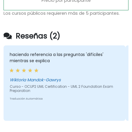
Precio por participante
Los cursos públicos requieren más de 5 participantes.
Reseñas (2)
haciendo referencia a las preguntas 'difíciles'
E
mientras se explica
Wiktoria Mandok-Gawrys
Curso - OCUP2 UML Certification - UML 2 Foundation Exam
C
Preparation
w
Traducción Automática
T