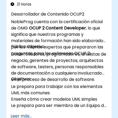
21 Horas
Desarrollador de Contenido OCUP2
NobleProg cuenta con la certificación oficial
de OMG
OCUP 2 Content Developer
, lo que
significa que nuestros programas y
materiales de formación han sido elaborados
Público Objetivo
por los mismos expertos que prepararon las
preguntas para los exámenes OCUP 2.
Desarrolladores, programadores, analistas de
negocio, gerentes de proyectos, arquitectos
de software, testers, personas responsables
de documentación o cualquiera involucrado
Objetivos
en el proceso de desarrollo de software.
Le prepara para trabajar con los elementos
UML más comunes
Enseña cómo crear modelos UML simples
Le prepara para ser miembro de un Equipo de
Desarrollo UML
Leer más...