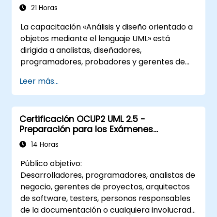
21 Horas
La capacitación «Análisis y diseño orientado a
objetos mediante el lenguaje UML» está
dirigida a analistas, diseñadores,
programadores, probadores y gerentes de
proyectos. Ofrece una introducción al
Leer más...
modelado de sistemas con UML. A través del
estudio de un caso práctico, los participantes
adquieren habilidades para modelar
Certificación OCUP2 UML 2.5 -
requisitos, procesos comerciales y
Preparación para los Exámenes
documentar tanto los requisitos funcionales
Intermedios
como los no funcionales. Las etapas
14 Horas
posteriores de la capacitación incluyen el
Público objetivo:
modelo analítico, las fases de diseño (tanto
Desarrolladores, programadores, analistas de
estático como dinámico) y la aplicación
negocio, gerentes de proyectos, arquitectos
práctica de la herramienta de modelado
de software, testers, personas responsables
Enterprise Architect. La capacitación sienta
de la documentación o cualquiera involucrado
una sólida base para el modelado eficiente de