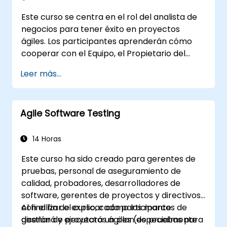
prácticos sobre la integralidad del
Este curso se centra en el rol del analista de
framework, el enfoque empírico, los valores
negocios para tener éxito en proyectos
de Scrum y el rol del Scrum Master como
ágiles. Los participantes aprenderán cómo
líder. Asimismo, el curso prepara eficazmente
cooperar con el Equipo, el Propietario del
para el examen PSM II, basado en la última
Producto, el Scrum Master y el Cliente para
versión del Scrum Guide.
Leer más...
facilitar el proceso de desarrollo. Los
participantes pasarán por un proyecto
simulado practicando escenarios comunes.
Agile Software Testing
14 Horas
Este curso ha sido creado para gerentes de
pruebas, personal de aseguramiento de
calidad, probadores, desarrolladores de
software, gerentes de proyectos y directivos,
con el fin de explicar cómo los marcos de
Al finalizar el curso, cada participante
gestión de proyectos ágiles (especialmente
diseñará y ejecutará un plan de pruebas para