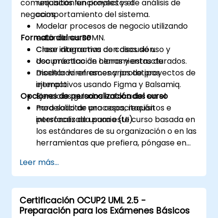
comunicación en proyectos de análisis de
requisitos funcionales y el
negocios.
comportamiento del sistema.
Modelar procesos de negocio utilizando
Formato del curso
estándares BPMN.
Crear diagramas de casos de uso y
Clase interactiva con discusión.
documentación claros y estructurados.
Uso práctico de herramientas de
Diseñar wireframes y prototipos
modelado en escenarios de proyectos de
interactivos usando Figma y Balsamiq.
ejemplo.
Opciones de personalización del curso
Ejercicios guiados enfocados en el
modelado de procesos, requisitos e
Para solicitar una capacitación
interfaces de usuario (UI).
personalizada para este curso basada en
los estándares de su organización o en las
herramientas que prefiera, póngase en
contacto con nosotros para coordinarla.
Leer más...
Certificación OCUP2 UML 2.5 -
Preparación para los Exámenes Básicos