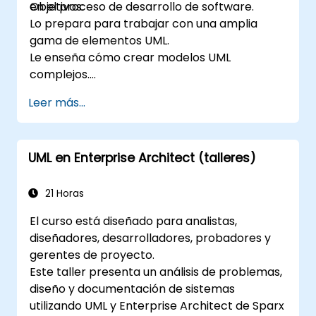
en el proceso de desarrollo de software.
Objetivos:
procesos en empresas, aprovechando UML
Lo prepara para trabajar con una amplia
en todas las etapas del desarrollo de
gama de elementos UML.
software.
Le enseña cómo crear modelos UML
complejos.
Lo prepara para convertirse en un miembro
Leer más...
calificado y senior de un Equipo de Desarrollo
UML.
UML en Enterprise Architect (talleres)
21 Horas
El curso está diseñado para analistas,
diseñadores, desarrolladores, probadores y
gerentes de proyecto.
Este taller presenta un análisis de problemas,
diseño y documentación de sistemas
utilizando UML y Enterprise Architect de Sparx