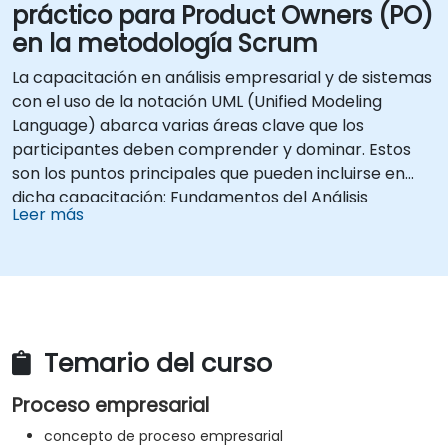
práctico para Product Owners (PO)
en la metodología Scrum
La capacitación en análisis empresarial y de sistemas
con el uso de la notación UML (Unified Modeling
Language) abarca varias áreas clave que los
participantes deben comprender y dominar. Estos
son los puntos principales que pueden incluirse en
dicha capacitación: Fundamentos del Análisis
Leer más
Empresarial, Uso de la Notación UML, Análisis
Sistémico, Aplicaciones Prácticas de UML,
Comunicación y Colaboración, Herramientas de
Modelado UML, Comprensión del Ciclo de Vida del
Software, Habilidades Analíticas. La capacitación
debe proporcionar a los participantes tanto
Temario del curso
conocimiento teórico como habilidades prácticas en
el campo del análisis empresarial y de sistemas
Proceso empresarial
utilizando la notación UML.
concepto de proceso empresarial