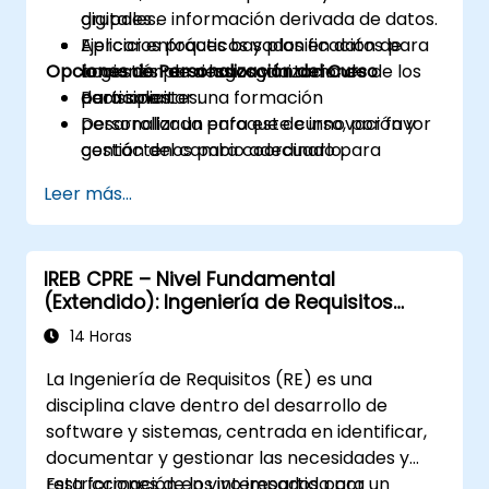
patrones que pueden reutilizarse en toda tu
digitales e información derivada de datos.
grupales.
organización.
Aplicar enfoques basados en datos para
Ejercicios prácticos y planificación de
Opciones de Personalización del Curso
la gestión de riesgos y la toma de
acciones para las organizaciones de los
decisiones.
participantes.
Para solicitar una formación
Desarrollar un enfoque de innovación y
personalizada para este curso, por favor
gestión del cambio adecuado para
contáctenos para coordinarlo.
aseguradoras.
Leer más...
Evaluar estudios de caso del mundo real y
traducir las lecciones aprendidas en
iniciativas locales.
IREB CPRE – Nivel Fundamental
(Extendido): Ingeniería de Requisitos
Práctica y Preparación para la
14 Horas
Certificación
La Ingeniería de Requisitos (RE) es una
disciplina clave dentro del desarrollo de
software y sistemas, centrada en identificar,
documentar y gestionar las necesidades y
restricciones de los interesados para
Esta formación en vivo impartida por un