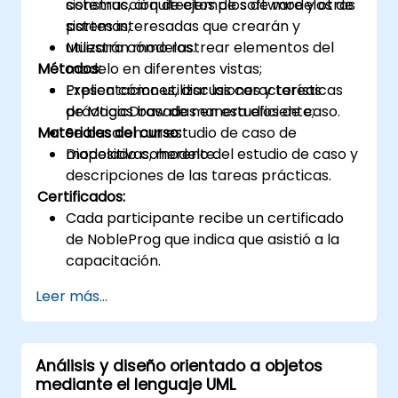
construcción de ejemplos de modelos de
sistemas, arquitectos de software y otras
sistemas;
partes interesadas que crearán y
Muestra cómo rastrear elementos del
utilizarán modelos.
Métodos:
modelo en diferentes vistas;
Explica cómo utilizar las características
Presentaciones, discusiones y tareas
de MagicDraw de manera eficiente;
prácticas basadas en estudios de caso.
Materiales del curso:
Se basa en un estudio de caso de
modelado coherente.
Diapositivas, modelo del estudio de caso y
descripciones de las tareas prácticas.
Certificados:
Cada participante recibe un certificado
de NobleProg que indica que asistió a la
capacitación.
Leer más...
Análisis y diseño orientado a objetos
mediante el lenguaje UML