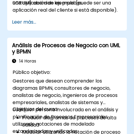
SCRUM) abordan las pruebas.
una aplicación de ejemplo (puede ser una
aplicación real del cliente si está disponible).
Leer más...
Análisis de Procesos de Negocio con UML
y BPMN
14 Horas
Público objetivo:
Gestores que desean comprender los
diagramas BPMN, consultores de negocio,
analistas de negocio, ingenieros de procesos
empresariales, analistas de sistemas y
Objetivos del curso:
cualquier persona involucrada en el análisis y
planificación de Procesos Empresariales
Producir diagramas de procesos de alta
utilizando notaciones de modelado
calidad
estandarizadas y unificadas.
Modelar utilizando la notación de proceso