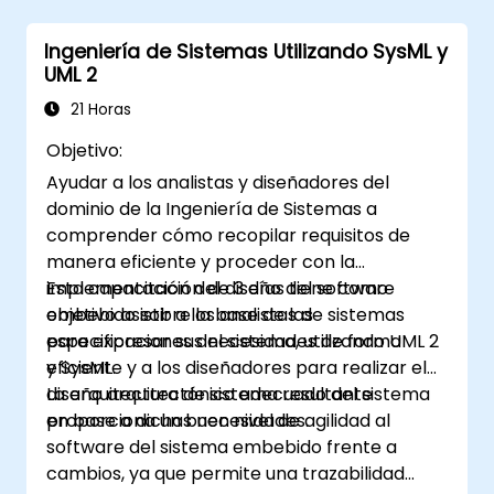
Utilizar diversas técnicas de análisis de
requisitos a su favor.
Ingeniería de Sistemas Utilizando SysML y
Estructurar los requisitos para
UML 2
comunicarse de manera eficiente con
arquitectos y desarrolladores mediante
21 Horas
un proceso iterativo de recopilación de
Objetivo:
requisitos.
Ayudar a los analistas y diseñadores del
dominio de la Ingeniería de Sistemas a
comprender cómo recopilar requisitos de
manera eficiente y proceder con la
implementación del diseño del software
Esta capacitación de 3 días tiene como
embebido sobre la base de las
objetivo asistir a los analistas de sistemas
especificaciones del sistema, utilizando UML 2
para expresar sus necesidades de forma
y SysML.
eficiente y a los diseñadores para realizar el
diseño arquitectónico adecuado del sistema
La arquitectura de sistema resultante
en base a dichas necesidades.
proporciona un buen nivel de agilidad al
software del sistema embebido frente a
cambios, ya que permite una trazabilidad