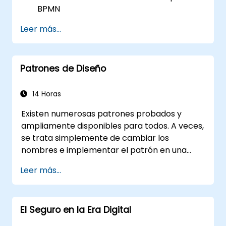
BPMN
Capturar la información del proceso tal
Leer más...
como existe (as-is)
Implementar flujos de proceso
optimizados para procesos intensivos en
Patrones de Diseño
personal
Simplificar definiciones de procesos
complejos y descomponerlos en piezas
14 Horas
más manejables
Existen numerosas patrones probados y
ampliamente disponibles para todos. A veces,
se trata simplemente de cambiar los
nombres e implementar el patrón en una
tecnología específica. Esto puede ahorrar
Leer más...
cientos de horas que de otro modo se
dedicarían al diseño y las pruebas. Objetivos
del entrenamiento Este curso tiene dos
El Seguro en la Era Digital
objetivos: primero, te permite reutilizar
patrones bien conocidos; segundo, te facilita