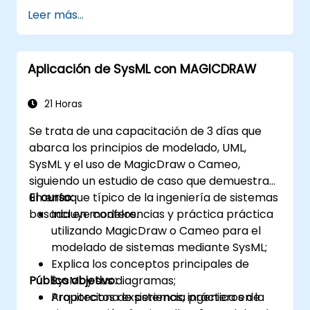
coherente de las reglas de negocio
Leer más...
encapsuladas en las funciones del sistema y
aquellas relacionadas con las opciones de uso
(casos de uso) de los usuarios finales hacia el
Aplicación de SysML con MAGICDRAW
nivel de implementación del software.
21 Horas
Se trata de una capacitación de 3 días que
abarca los principios de modelado, UML,
SysML y el uso de MagicDraw o Cameo,
siguiendo un estudio de caso que demuestra
un enfoque típico de la ingeniería de sistemas
El curso:
basada en modelos.
Incluye conferencias y práctica práctica
utilizando MagicDraw o Cameo para el
modelado de sistemas mediante SysML;
Explica los conceptos principales de
Público objetivo:
SysML y sus diagramas;
Proporciona experiencia práctica en la
Arquitectos de sistemas, ingenieros de