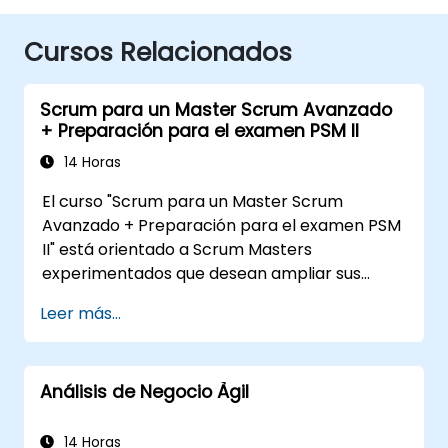
Cursos Relacionados
Scrum para un Master Scrum Avanzado
+ Preparación para el examen PSM II
14 Horas
El curso "Scrum para un Master Scrum
Avanzado + Preparación para el examen PSM
II" está orientado a Scrum Masters
experimentados que desean ampliar sus
competencias, comprender en profundidad
Leer más...
el funcionamiento de Scrum y consolidarse
como líderes genuinos bajo la filosofía ágil. El
programa incluye la interpretación del Scrum
Análisis de Negocio Àgil
Guide alineada con la visión de Scrum.org,
factor clave para el éxito en el examen PSM II.
Los participantes adquirirán conocimientos
14 Horas