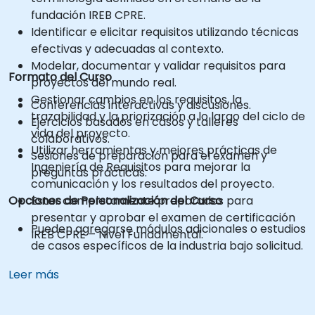
fundación IREB CPRE.
Identificar e elicitar requisitos utilizando técnicas
efectivas y adecuadas al contexto.
Modelar, documentar y validar requisitos para
Formato del Curso
proyectos del mundo real.
Gestionar cambios en los requisitos, la
Conferencias interactivas y discusiones.
trazabilidad y la priorización a lo largo del ciclo de
Ejercicios basados en casos y talleres
vida del proyecto.
colaborativos.
Utilizar herramientas y mejores prácticas de
Sesiones de preparación para el examen y
Ingeniería de Requisitos para mejorar la
preguntas prácticas.
comunicación y los resultados del proyecto.
Opciones de Personalización del Curso
Estar completamente preparados para
presentar y aprobar el examen de certificación
Pueden agregarse módulos adicionales o estudios
IREB CPRE – Nivel Fundamental.
de casos específicos de la industria bajo solicitud.
Leer más