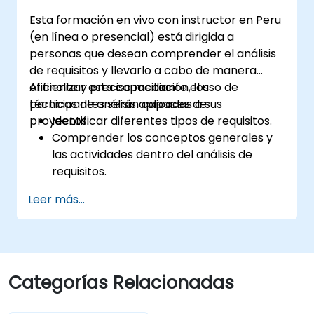
Esta formación en vivo con instructor en Peru
(en línea o presencial) está dirigida a
personas que desean comprender el análisis
de requisitos y llevarlo a cabo de manera
eficiente y precisa mediante el uso de
Al finalizar esta capacitación, los
técnicas de análisis aplicadas a sus
participantes serán capaces de:
proyectos.
Identificar diferentes tipos de requisitos.
Comprender los conceptos generales y
las actividades dentro del análisis de
requisitos.
Familiarizarse con la metodología del
Leer más...
análisis de requisitos.
Utilizar diversas técnicas de análisis de
requisitos a su favor.
Estructurar los requisitos para
comunicarse de manera eficiente con
Categorías Relacionadas
arquitectos y desarrolladores mediante
un proceso iterativo de recopilación de