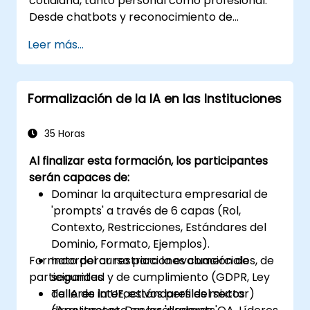
cotidiana, tanto personal como profesional.
Desde chatbots y reconocimiento de
imágenes hasta análisis de documentos y
Leer más...
asistentes de voz, las tecnologías de IA están
transformando la manera en que trabajamos,
nos comunicamos y tomamos decisiones.
Formalización de la IA en las Instituciones
Este curso, diseñado para principiantes,
ofrece a los participantes una introducción
clara y accesible a la IA, sin necesidad de
35 Horas
tener conocimientos técnicos previos. A
Al finalizar esta formación, los participantes
través de explicaciones sencillas, ejemplos de
serán capaces de:
la vida real y actividades interactivas, los
Dominar la arquitectura empresarial de
asistentes comprenderán qué es la IA, cómo
'prompts' a través de 6 capas (Rol,
funciona y cómo utilizarla de manera
Contexto, Restricciones, Estándares del
responsable y efectiva.
Dominio, Formato, Ejemplos).
Formato del curso para la evaluación de
Incorporar restricciones comerciales, de
participantes
seguridad y de cumplimiento (GDPR, Ley
de IA de la UE, estándares del sector)
Talleres interactivos perfiles mixtos