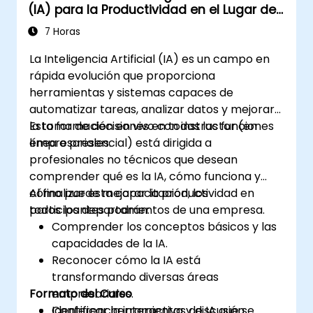
(IA) para la Productividad en el Lugar de
Trabajo
7 Horas
La Inteligencia Artificial (IA) es un campo en
rápida evolución que proporciona
herramientas y sistemas capaces de
automatizar tareas, analizar datos y mejorar
la toma de decisiones en todas las funciones
Esta formación en vivo con instructor (en
empresariales.
línea o presencial) está dirigida a
profesionales no técnicos que desean
comprender qué es la IA, cómo funciona y
cómo puede mejorar la productividad en
Al finalizar esta capacitación, los
todos los departamentos de una empresa.
participantes podrán:
Comprender los conceptos básicos y las
capacidades de la IA.
Reconocer cómo la IA está
transformando diversas áreas
Formato del Curso
empresariales.
Identificar herramientas de IA que se
Conferencia interactiva y discusión