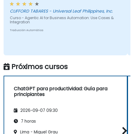
agente d
FORD TABARES - Universal Leaf Philippines, Inc.
Brett McL
o - Agentic AI for Business Automation: Use Cases &
gration
Curso - Ch
cción Automática
Traducción 
Próximos cursos
ChatGPT para productividad: Guía para
principiantes
2026-09-07 09:30
7 horas
Lima - Miguel Grau