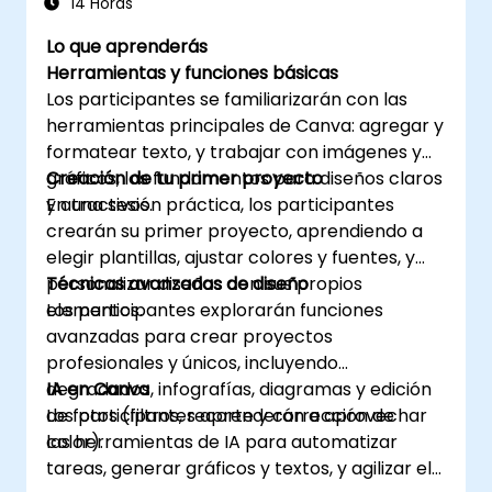
14 Horas
profesionales.
Lo que aprenderás
Herramientas y funciones básicas
Los participantes se familiarizarán con las
herramientas principales de Canva: agregar y
formatear texto, y trabajar con imágenes y
gráficos, los fundamentos para diseños claros
Creación de tu primer proyecto
y atractivos.
En una sesión práctica, los participantes
crearán su primer proyecto, aprendiendo a
elegir plantillas, ajustar colores y fuentes, y
personalizar diseños con sus propios
Técnicas avanzadas de diseño
elementos.
Los participantes explorarán funciones
avanzadas para crear proyectos
profesionales y únicos, incluyendo
degradados, infografías, diagramas y edición
IA en Canva
de fotos (filtros, recorte y corrección de
Los participantes aprenderán a aprovechar
color).
las herramientas de IA para automatizar
tareas, generar gráficos y textos, y agilizar el