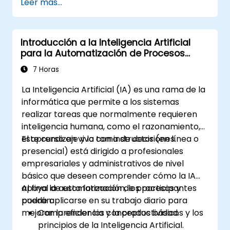
Leer más...
Introducción a la Inteligencia Artificial
para la Automatización de Procesos
Empresariales
7 Horas
La Inteligencia Artificial (IA) es una rama de la
informática que permite a los sistemas
realizar tareas que normalmente requieren
inteligencia humana, como el razonamiento,
el aprendizaje y la toma de decisiones.
Este curso en vivo con instructor (en línea o
presencial) está dirigido a profesionales
empresariales y administrativos de nivel
básico que deseen comprender cómo la IA
apoya la automatización de procesos y
Al final de esta formación, los participantes
puede aplicarse en su trabajo diario para
podrán:
mejorar la eficiencia y la productividad.
Comprender los conceptos básicos y los
principios de la Inteligencia Artificial.