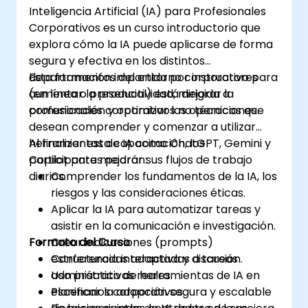
Inteligencia Artificial (IA) para Profesionales
Corporativos es un curso introductorio que
explora cómo la IA puede aplicarse de forma
segura y efectiva en los distintos
departamentos del entorno corporativo para
Esta formación impartida por instructores
aumentar la productividad, mejorar la
(en línea o presencial) está dirigida a
comunicación y optimizar las operaciones.
profesionales corporativos no técnicos que
desean comprender y comenzar a utilizar
herramientas de IA como ChatGPT, Gemini y
Al finalizar esta capacitación, los
Copilot para mejorar sus flujos de trabajo
participantes podrán:
diarios.
Comprender los fundamentos de la IA, los
riesgos y las consideraciones éticas.
Aplicar la IA para automatizar tareas y
asistir en la comunicación e investigación.
Formato del Curso
Crear indicaciones (prompts)
estructuradas adaptadas a tareas
Conferencia interactiva y discusión.
administrativas reales.
Uso práctico de herramientas de IA en
Planificar la adopción segura y escalable
escenarios corporativos.