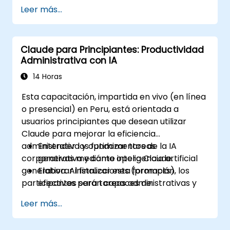
proceso de diseño, mejorando tanto la
Leer más...
eficiencia como la calidad.
Claude para Principiantes: Productividad
Administrativa con IA
14 Horas
Esta capacitación, impartida en vivo (en línea
o presencial) en Peru, está orientada a
usuarios principiantes que desean utilizar
Claude para mejorar la eficiencia
administrativa y optimizar tareas
Entender los fundamentos de la IA
corporativas mediante inteligencia artificial
generativa y cómo opera Claude.
generativa. Al finalizar esta formación, los
Elaborar instrucciones (prompts)
participantes serán capaces de:
efectivos para tareas administrativas y
corporativas.
Leer más...
Redactar y mejorar documentos, correos
electrónicos e informes utilizando IA.