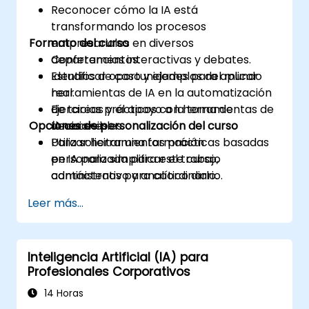
Reconocer cómo la IA está
transformando los procesos
Formato del curso
empresariales en diversos
departamentos.
Conferencias interactivas y debates.
Identificar oportunidades para aplicar
Estudios de caso y ejemplos del mundo
herramientas de IA en la automatización
real.
de tareas y el apoyo a la toma de
Ejercicios prácticos con herramientas de
Opciones de personalización del curso
decisiones.
IA accesibles.
Utilizar herramientas prácticas basadas
Para solicitar una formación
en IA para simplificar el trabajo
personalizada para este curso,
administrativo y analítico diario.
contáctenos para coordinarlo.
Leer más...
Inteligencia Artificial (IA) para
Profesionales Corporativos
14 Horas