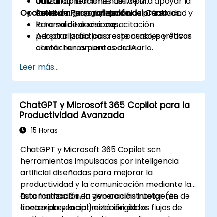
Utilizar aplicaciones de IA para apoyar la
utilizando herramientas de IA.
Opciones de Personalización del Curso
escritura, la organización, la creatividad y
Reflexión grupal y ejercicios prácticos.
la toma de decisiones.
Para solicitar una capacitación
Adoptar prácticas responsables y éticas
personalizada para este curso, por favor
al usar herramientas de IA.
contáctanos para coordinarlo.
Leer más...
ChatGPT y Microsoft 365 Copilot para la
Productividad Avanzada
15 Horas
ChatGPT y Microsoft 365 Copilot son
herramientas impulsadas por inteligencia
artificial diseñadas para mejorar la
productividad y la comunicación mediante la
automatización, la generación inteligente de
Esta formación en vivo con instructor (en
contenido y la optimización de los flujos de
línea o presencial) está dirigida a