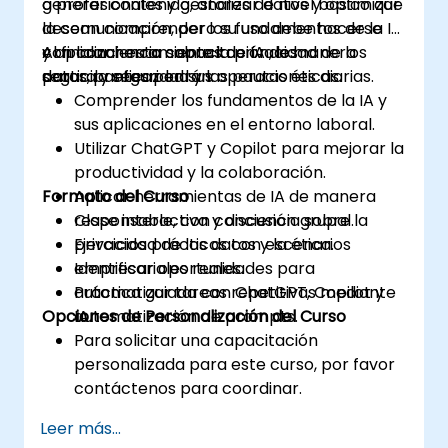
generar contenido, analizar datos y optimizar
a profesionales y gestores de nivel básico que
la comunicación, pero su uso debe hacerse
desean comprender los fundamentos de la IA
con conciencia sobre la privacidad de los
y aplicar herramientas de IA de manera
Al finalizar esta capacitación, los
datos, la seguridad y las pautas éticas.
segura y eficaz en sus operaciones diarias.
participantes podrán:
Comprender los fundamentos de la IA y
sus aplicaciones en el entorno laboral.
Utilizar ChatGPT y Copilot para mejorar la
productividad y la colaboración.
Formato del Curso
Aplicar herramientas de IA de manera
responsable, con conciencia sobre la
Clase interactiva y discusión grupal.
privacidad de los datos y la ética.
Ejercicios prácticos con escenarios
Identificar oportunidades para
empresariales reales.
automatizar tareas repetitivas mediante
Práctica guiada con ChatGPT, Copilot y
Opciones de Personalización del Curso
IA.
automatización de prompts.
Para solicitar una capacitación
personalizada para este curso, por favor
contáctenos para coordinar.
Leer más...