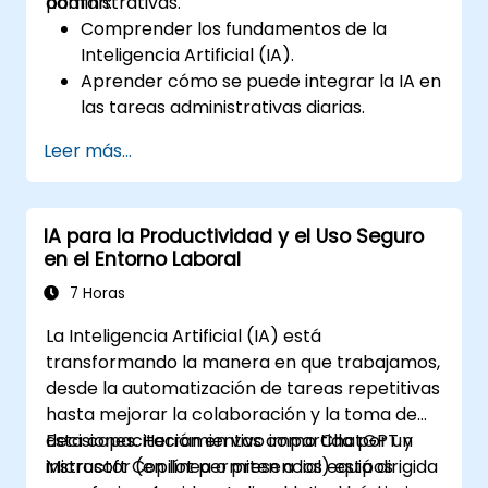
administrativas.
podrán:
Comprender los fundamentos de la
Inteligencia Artificial (IA).
Aprender cómo se puede integrar la IA en
las tareas administrativas diarias.
Mejorar la eficiencia al enviar correos
Leer más...
electrónicos, realizar encuestas,
gestionar indicadores, mantener registros
y realizar validaciones manuales a través
IA para la Productividad y el Uso Seguro
de herramientas de IA.
en el Entorno Laboral
7 Horas
La Inteligencia Artificial (IA) está
transformando la manera en que trabajamos,
desde la automatización de tareas repetitivas
hasta mejorar la colaboración y la toma de
decisiones. Herramientas como ChatGPT y
Esta capacitación en vivo impartida por un
Microsoft Copilot permiten a los equipos
instructor (en línea o presencial) está dirigida