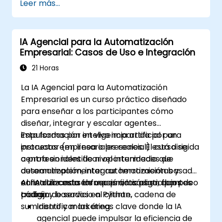
Leer más...
IA Agencial para la Automatización
Empresarial: Casos de Uso e Integración
21 Horas
La IA Agencial para la Automatización
Empresarial es un curso práctico diseñado
para enseñar a los participantes cómo
diseñar, integrar y escalar agentes
impulsados por inteligencia artificial para
Esta formación en vivo impartida por un
procesos empresariales reales. El curso se
instructor (en línea o presencial) está dirigida
centra en identificar oportunidades de
a profesionales de nivel intermedio que
automatización, integrar herramientas y
desean implementar automatización basada
construir casos de uso prácticos en flujos de
en IA utilizando enfoques sin código, con poco
Al finalizar esta formación, los participantes
trabajo de servicio al cliente, cadena de
código y basados en Python.
podrán:
suministro y marketing.
Identificar las áreas clave donde la IA
agencial puede impulsar la eficiencia de