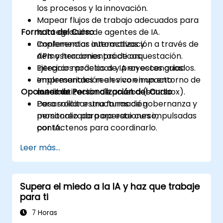
los procesos y la innovación.
Mapear flujos de trabajo adecuados para
Formato del Curso
la integración de agentes de IA.
Implementar automatización a través de
Conferencias interactivas y
APIs y herramientas de orquestación.
demostraciones prácticas.
Integrar modelos de IA en escenarios
Ejercicios prácticos y proyectos guiados.
empresariales reales con impacto
Implementación en vivo en un entorno de
Opciones de Personalización del Curso
medible.
automatización de prueba (sandbox).
Desarrollar estructuras de gobernanza y
Para solicitar una formación
monitoreo para operaciones impulsadas
personalizada para este curso,
por IA.
contáctenos para coordinarlo.
Leer más...
Supera el miedo a la IA y haz que trabaje
para ti
7 Horas