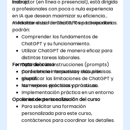
trabajo.
instructor (en línea o presencial), está dirigida
a profesionales con poca o nula experiencia
en IA que desean maximizar su eficiencia
mediante el uso de ChatGPT en tareas diarias.
Al finalizar esta formación, los participantes
podrán:
Comprender los fundamentos de
ChatGPT y su funcionamiento.
Utilizar ChatGPT de manera eficaz para
distintas tareas laborales.
Formato del curso
Optimizar las instrucciones (prompts)
para obtener respuestas más precisas.
Conferencia interactiva y discusión
Identificar las limitaciones de ChatGPT y
grupal.
las mejores prácticas para su uso.
Numerosos ejercicios y prácticas.
Implementación práctica en un entorno
Opciones de personalización del curso
de laboratorio en vivo.
Para solicitar una formación
personalizada para este curso,
contáctenos para coordinar los detalles.