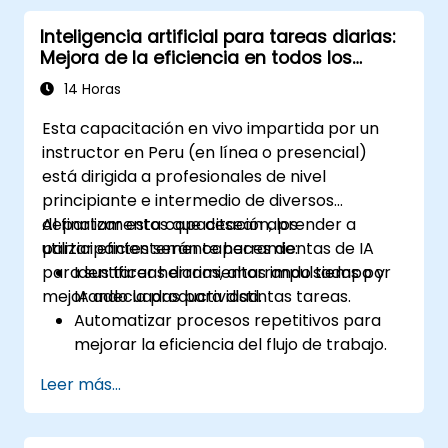
Diseñar e implementar un flujo de trabajo
Inteligencia artificial para tareas diarias:
asistido por IA adaptado a su rol
Mejora de la eficiencia en todos los
específico.
departamentos
14 Horas
Esta capacitación en vivo impartida por un
instructor en Peru (en línea o presencial)
está dirigida a profesionales de nivel
principiante e intermedio de diversos
departamentos que desean aprender a
Al finalizar esta capacitación, los
utilizar eficientemente herramientas de IA
participantes serán capaces de:
para sus tareas diarias, ahorrando tiempo y
Identificar herramientas impulsadas por
mejorando la productividad.
IA adecuadas para distintas tareas.
Automatizar procesos repetitivos para
mejorar la eficiencia del flujo de trabajo.
Utilizar la IA para mejorar la
Leer más...
comunicación, los informes y la toma de
decisiones.
Garantizar un uso responsable y ético de