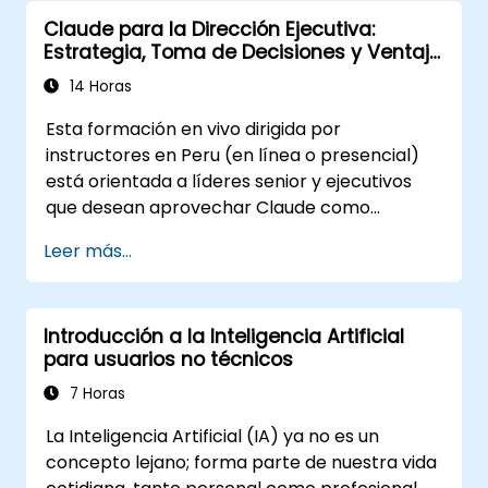
Organizar tareas y optimizar las
Claude para la Dirección Ejecutiva:
actividades administrativas del día a día.
Estrategia, Toma de Decisiones y Ventaja
Utilizar Claude como apoyo para el
Competitiva
análisis básico de datos y hojas de cálculo.
14 Horas
Aplicar buenas prácticas de seguridad y
Esta formación en vivo dirigida por
validación del contenido generado por IA.
instructores en Peru (en línea o presencial)
está orientada a líderes senior y ejecutivos
que desean aprovechar Claude como
asistente empresarial estratégico para
Leer más...
mejorar la toma de decisiones, acelerar la
planificación y construir una ventaja
competitiva mediante un liderazgo
Introducción a la Inteligencia Artificial
potenciado por IA.
para usuarios no técnicos
7 Horas
La Inteligencia Artificial (IA) ya no es un
concepto lejano; forma parte de nuestra vida