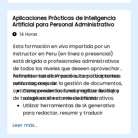
Aplicaciones Prácticas de Inteligencia
Artificial para Personal Administrativo
14 Horas
Esta formación en vivo impartida por un
instructor en Peru (en línea o presencial)
está dirigida a profesionales administrativos
de todos los niveles que deseen aprovechar
herramientas de IA para automatizar tareas
Al finalizar esta formación, los participantes
rutinarias, mejorar la gestión de documentos,
serán capaces de:
optimizar presentaciones y agilizar los flujos
Comprender los fundamentos de la IA y
de trabajo en el entorno de oficina.
su aplicación en roles administrativos.
Utilizar herramientas de IA generativa
para redactar, resumir y traducir
contenido.
Leer más...
Automatizar la gestión del calendario,
correos electrónicos y tareas rutinarias.