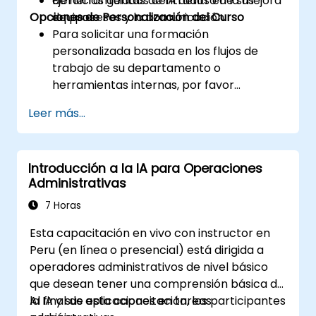
de herramientas de IA dentro de sus
Ejercicios guiados centrados en la mejora
Opciones de Personalización del Curso
equipos.
de procesos y la comunicación.
Para solicitar una formación
personalizada basada en los flujos de
trabajo de su departamento o
herramientas internas, por favor
contáctenos para coordinarlo.
Leer más...
Introducción a la IA para Operaciones
Administrativas
7 Horas
Esta capacitación en vivo con instructor en
Peru (en línea o presencial) está dirigida a
operadores administrativos de nivel básico
que desean tener una comprensión básica de
la IA y sus aplicaciones en tareas
Al final de esta capacitación, los participantes