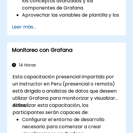
los conceptos avanzados y los
componentes de Grafana.
Aprovechar las variables de plantilla y los
paneles dinámicos para mejorar la
Leer más...
visualización de datos.
Utilizar el Lenguaje de Consulta de
Grafana (Grafana Query Language) para
Monitoreo con Grafana
realizar consultas complejas.
Aprender las mejores prácticas para
escalar Grafana, optimizar el rendimiento
14 Horas
y garantizar una alta disponibilidad.
Esta capacitación presencial impartida por
un instructor en Peru (presencial o remota)
está dirigida a analistas de datos que deseen
utilizar Grafana para monitorizar y visualizar
datos.
Al finalizar esta capacitación, los
participantes serán capaces de:
Configurar el entorno de desarrollo
necesario para comenzar a crear