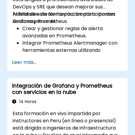
DevOps y SRE que desean mejorar sus
habilidades de alerta y automatización con
Al final de esta formación, los participantes
Grafana y Prometheus.
serán capaces de:
Crear y gestionar reglas de alerta
avanzadas en Prometheus.
Integrar Prometheus Alertmanager con
herramientas externas utilizando
webhooks.
Leer más...
Automatizar respuestas a las alertas
para una resolución más rápida de
problemas.
Integración de Grafana y Prometheus
Utilizar Grafana para visualizar y
con servicios en la nube
gestionar alertas de manera efectiva.
14 Horas
Esta formación en vivo impartida por
instructores en Peru (en línea o presencial)
está dirigida a ingenieros de infraestructura