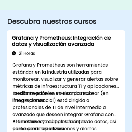
Descubra nuestros cursos
Grafana y Prometheus: Integración de
datos y visualización avanzada
21 Horas
Grafana y Prometheus son herramientas
estándar en la industria utilizadas para
monitorear, visualizar y generar alertas sobre
métricas de infraestructura TI y aplicaciones
mediante paneles en tiempo real e
Esta formación en vivo con instructor (en
integraciones.
línea o presencial) está dirigida a
profesionales de TI de nivel intermedio a
avanzado que deseen integrar Grafana con
Prometheus y múltiples fuentes de datos, así
Al finalizar esta capacitación, los
como crear visualizaciones y alertas
participantes podrán: