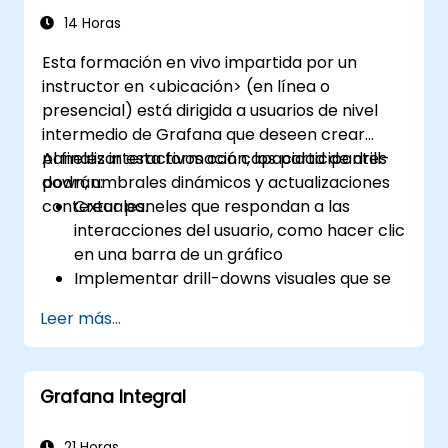
14 Horas
Esta formación en vivo impartida por un
instructor en <ubicación> (en línea o
presencial) está dirigida a usuarios de nivel
intermedio de Grafana que deseen crear
paneles interactivos con capacidad de drill-
Al finalizar esta formación, los participantes
down, umbrales dinámicos y actualizaciones
podrán:
contextuales.
Crear paneles que respondan a las
interacciones del usuario, como hacer clic
en una barra de un gráfico
Implementar drill-downs visuales que se
actualicen en el mismo lugar (sin abrir
Leer más...
nuevas pestañas)
Configurar gráficos circulares y paneles
detallados en función de los filtros de
Grafana Integral
selección
Utilizar umbrales dinámicos que
reaccionen a la entrada del usuario y a los
21 Horas