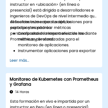
instructor en <ubicación> (en línea o
presencial) está dirigida a desarrolladores e
ingenieros de DevOps de nivel intermedio que
deseen instrumentar sus aplicaciones para
Al finalizar esta capacitación, los
exportar y monitorear métricas
participantes podrán:
personalizadas de manera efectiva mediante
Comprender la importancia de las
Prometheus y Grafana.
métricas personalizadas para el
monitoreo de aplicaciones.
Instrumentar aplicaciones para exportar
métricas personalizadas a Prometheus.
Leer más...
Crear y configurar paneles en Grafana
para visualizar métricas personalizadas.
Aplicar las mejores prácticas para
Monitoreo de Kubernetes con Prometheus
integrar el monitoreo en el ciclo de vida
y Grafana
del desarrollo.
14 Horas
Esta formación en vivo e impartida por un
instructor en Peru (en línea o presencial)