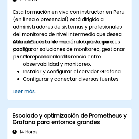
datos en tiempo real
Esta formación en vivo con instructor en Peru
(en línea o presencial) está dirigida a
administradores de sistemas y profesionales
del monitoreo de nivel intermedio que desean
utilizar Grafana de manera efectiva para
Al finalizar esta formación, los participantes
configurar soluciones de monitoreo, gestionar
podrán:
paneles y crear alertas.
Comprender la diferencia entre
observabilidad y monitoreo.
Instalar y configurar el servidor Grafana.
Configurar y conectar diversas fuentes
de datos como Prometheus, InfluxDB y
Leer más...
ElasticSearch.
Crear, gestionar y personalizar paneles y
gráficos.
Escalado y optimización de Prometheus y
Utilizar variables y consultas para crear
Grafana para entornos grandes
paneles dinámicos.
Configurar notificaciones y alertas a
14 Horas
través de Grafana.