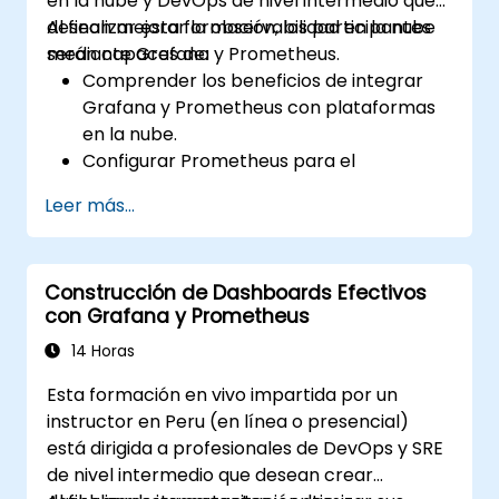
en la nube y DevOps de nivel intermedio que
desean mejorar la observabilidad en la nube
Al finalizar esta formación, los participantes
mediante Grafana y Prometheus.
serán capaces de:
Comprender los beneficios de integrar
Grafana y Prometheus con plataformas
en la nube.
Configurar Prometheus para el
monitoreo de recursos basados en la
Leer más...
nube.
Configurar Grafana para visualizar
métricas de servicios en la nube.
Construcción de Dashboards Efectivos
Aprovechar herramientas e
con Grafana y Prometheus
integraciones nativas de la nube para
garantizar la escalabilidad del monitoreo.
14 Horas
Esta formación en vivo impartida por un
instructor en Peru (en línea o presencial)
está dirigida a profesionales de DevOps y SRE
de nivel intermedio que desean crear