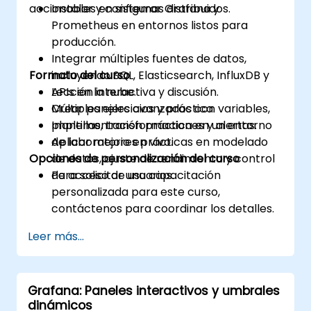
accionables en sistemas distribuidos.
Instalar y configurar Grafana y
Prometheus en entornos listos para
producción.
Integrar múltiples fuentes de datos,
Formato del curso
incluyendo SQL, Elasticsearch, InfluxDB y
APIs en la nube.
Lección interactiva y discusión.
Crear paneles avanzados con variables,
Múltiples ejercicios y práctica.
plantillas, transformaciones y alertas.
Implementación práctica en un entorno
Aplicar mejores prácticas en modelado
de laboratorio en vivo.
Opciones de personalización del curso
de datos, ajuste de rendimiento y control
de acceso de usuarios.
Para solicitar una capacitación
personalizada para este curso,
contáctenos para coordinar los detalles.
Leer más...
Grafana: Paneles interactivos y umbrales
dinámicos