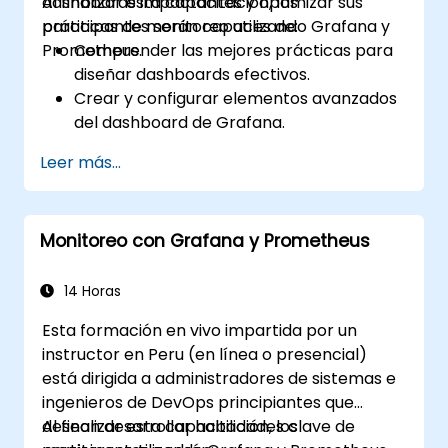
dashboards impactantes y optimizar sus
Al finalizar esta capacitación, los
prácticas de monitoreo utilizando Grafana y
participantes serán capaces de:
Prometheus.
Comprender las mejores prácticas para
diseñar dashboards efectivos.
Crear y configurar elementos avanzados
del dashboard de Grafana.
Aprovechar las plantillas de Grafana
Leer más...
para crear dashboards dinámicos y
reutilizables.
Implementar mecanismos de alerta para
Monitoreo con Grafana y Prometheus
mejorar la conciencia operativa.
14 Horas
Esta formación en vivo impartida por un
instructor en Peru (en línea o presencial)
está dirigida a administradores de sistemas e
ingenieros de DevOps principiantes que
desean desarrollar habilidades clave de
Al finalizar esta capacitación, los