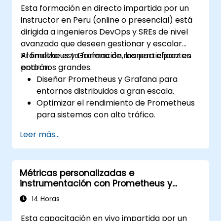
Esta formación en directo impartida por un
Instalar y gestionar complementos para
instructor en Peru (online o presencial) está
ampliar la funcionalidad de Grafana.
dirigida a ingenieros DevOps y SREs de nivel
avanzado que deseen gestionar y escalar
Prometheus y Grafana de manera eficaz en
Al finalizar esta formación, los participantes
entornos grandes.
podrán:
Diseñar Prometheus y Grafana para
entornos distribuidos a gran escala.
Optimizar el rendimiento de Prometheus
para sistemas con alto tráfico.
Configurar Grafana para conjuntos de
Leer más...
datos grandes y visualizaciones
complejas.
Implementar estrategias avanzadas de
Métricas personalizadas e
resolución de problemas y escalabilidad.
instrumentación con Prometheus y
Grafana
14 Horas
Esta capacitación en vivo impartida por un