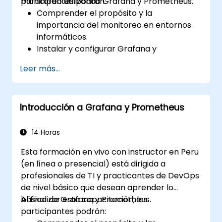
monitoreo utilizando Grafana y Prometheus.
participantes podrán:
Comprender el propósito y la
importancia del monitoreo en entornos
informáticos.
Instalar y configurar Grafana y
Prometheus para tareas básicas de
Leer más...
monitoreo.
Crear paneles simples y alertas para
visualizar el rendimiento del sistema.
Introducción a Grafana y Prometheus
Aplicar las mejores prácticas para
monitorear la disponibilidad y el
rendimiento del sistema.
14 Horas
Esta formación en vivo con instructor en Peru
(en línea o presencial) está dirigida a
profesionales de TI y practicantes de DevOps
de nivel básico que desean aprender lo
básico de Grafana y Prometheus.
Al finalizar esta capacitación, los
participantes podrán: