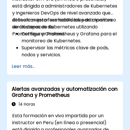
está dirigida a administradores de Kubernetes
y ingenieros DevOps de nivel avanzado que
deseen mejorar sus habilidades de monitoreo
Al finalizar esta formación, los participantes
de clústeres de Kubernetes utilizando
serán capaces de:
Prometheus y Grafana.
Configurar Prometheus y Grafana para el
monitoreo de Kubernetes.
Supervisar las métricas clave de pods,
nodos y servicios.
Crear paneles dinámicos para visualizar
Leer más...
la salud y el rendimiento del clúster.
Implementar estrategias de alertas para
la resolución proactiva de problemas.
Alertas avanzadas y automatización con
Aplicar buenas prácticas para escalar las
Grafana y Prometheus
soluciones de monitoreo en entornos
Kubernetes.
14 Horas
Esta formación en vivo impartida por un
instructor en Peru (en línea o presencial)
está dirigida a profesionales avanzados de