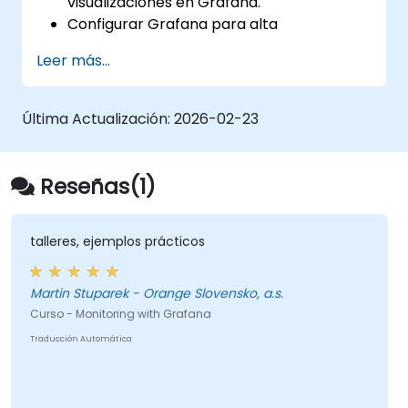
visualizaciones en Grafana.
Configurar Grafana para alta
disponibilidad.
Leer más...
Personalizar paneles y tableros con
datos.
Configurar un proxy inverso para
Última Actualización:
2026-02-23
velocidades de carga rápidas.
Reseñas(1)
talleres, ejemplos prácticos
Martin Stuparek - Orange Slovensko, a.s.
Curso - Monitoring with Grafana
Traducción Automática