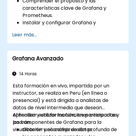
Comprender el propósito y las
características clave de Grafana y
Prometheus.
Instalar y configurar Grafana y
Prometheus en un entorno Linux.
Leer más...
Configurar fuentes de datos básicas y
paneles en Grafana.
Monitorear métricas del sistema y
Grafana Avanzado
visualizar datos usando Prometheus.
14 Horas
Esta formación en vivo, impartida por un
instructor, se realiza en Peru (en línea o
presencial) y está dirigida a analistas de
datos de nivel intermedio que desean
aprender y utilizar las funciones avanzadas y
Al finalizar esta formación, los participantes
los componentes de Grafana para la
podrán:
visualización y el análisis de datos.
Obtener una comprensión profunda de