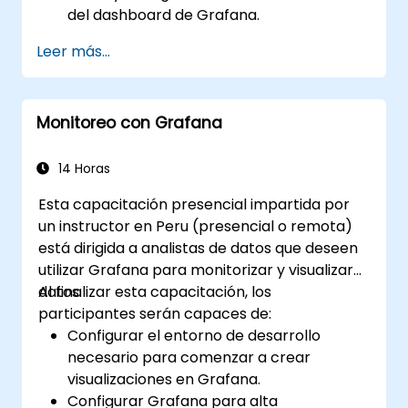
del dashboard de Grafana.
Aprovechar las plantillas de Grafana
Leer más...
para crear dashboards dinámicos y
reutilizables.
Implementar mecanismos de alerta para
Monitoreo con Grafana
mejorar la conciencia operativa.
14 Horas
Esta capacitación presencial impartida por
un instructor en Peru (presencial o remota)
está dirigida a analistas de datos que deseen
utilizar Grafana para monitorizar y visualizar
datos.
Al finalizar esta capacitación, los
participantes serán capaces de:
Configurar el entorno de desarrollo
necesario para comenzar a crear
visualizaciones en Grafana.
Configurar Grafana para alta