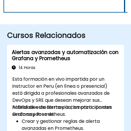
Cursos Relacionados
Alertas avanzadas y automatización con
Grafana y Prometheus
14 Horas
Esta formación en vivo impartida por un
instructor en Peru (en línea o presencial)
está dirigida a profesionales avanzados de
DevOps y SRE que desean mejorar sus
habilidades de alerta y automatización con
Al final de esta formación, los participantes
Grafana y Prometheus.
serán capaces de:
Crear y gestionar reglas de alerta
avanzadas en Prometheus.