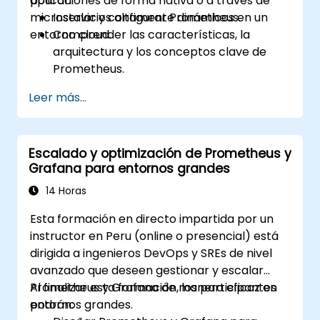
aplicaciones de forma nativa o a través de
podrán:
microservicios altamente dinámicos en un
Instalar y configurar Prometheus.
entorno cloud.
Comprender las características, la
arquitectura y los conceptos clave de
Prometheus.
Aprender a consultar datos utilizando
Leer más...
PromQL.
Crear visualizaciones y paneles con
Grafana.
Escalado y optimización de Prometheus y
Configurar reglas de supervisión y alerta
Grafana para entornos grandes
de sistemas.
Analizar y optimizar el rendimiento de los
14 Horas
sistemas y aplicaciones.
Esta formación en directo impartida por un
Habilitar una integración segura con
instructor en Peru (online o presencial) está
puntos de conexión remotos y sistemas
dirigida a ingenieros DevOps y SREs de nivel
existentes.
avanzado que deseen gestionar y escalar
Prometheus y Grafana de manera eficaz en
Al finalizar esta formación, los participantes
entornos grandes.
podrán: