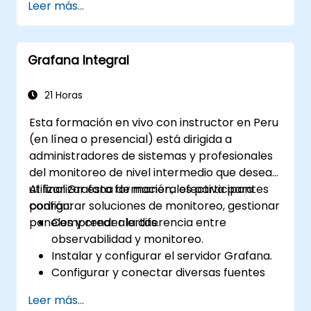
Leer más...
visualización de datos.
Utilizar el Lenguaje de Consulta de
Grafana (Grafana Query Language) para
Grafana Integral
realizar consultas complejas.
Aprender las mejores prácticas para
escalar Grafana, optimizar el rendimiento
21 Horas
y garantizar una alta disponibilidad.
Esta formación en vivo con instructor en Peru
(en línea o presencial) está dirigida a
administradores de sistemas y profesionales
del monitoreo de nivel intermedio que desean
utilizar Grafana de manera efectiva para
Al finalizar esta formación, los participantes
configurar soluciones de monitoreo, gestionar
podrán:
paneles y crear alertas.
Comprender la diferencia entre
observabilidad y monitoreo.
Instalar y configurar el servidor Grafana.
Configurar y conectar diversas fuentes
de datos como Prometheus, InfluxDB y
Leer más...
ElasticSearch.