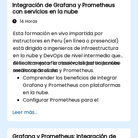
Integración de Grafana y Prometheus
visualizar datos usando Prometheus.
con servicios en la nube
14 Horas
Esta formación en vivo impartida por
instructores en Peru (en línea o presencial)
está dirigida a ingenieros de infraestructura
en la nube y DevOps de nivel intermedio que
desean mejorar la observabilidad en la nube
Al finalizar esta formación, los participantes
mediante Grafana y Prometheus.
serán capaces de:
Comprender los beneficios de integrar
Grafana y Prometheus con plataformas
en la nube.
Configurar Prometheus para el
monitoreo de recursos basados en la
Leer más...
nube.
Configurar Grafana para visualizar
métricas de servicios en la nube.
Grafana y Prometheus: Integración de
Aprovechar herramientas e