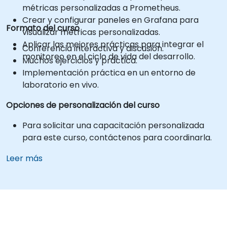
métricas personalizadas a Prometheus.
Crear y configurar paneles en Grafana para
Formato del curso
visualizar métricas personalizadas.
Aplicar las mejores prácticas para integrar el
Conferencia interactiva y discusión.
monitoreo en el ciclo de vida del desarrollo.
Muchos ejercicios y práctica.
Implementación práctica en un entorno de
laboratorio en vivo.
Opciones de personalización del curso
Para solicitar una capacitación personalizada
para este curso, contáctenos para coordinarla.
Leer más