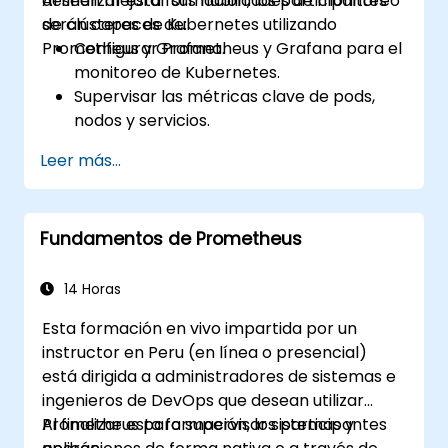
deseen mejorar sus habilidades de monitoreo
Al finalizar esta formación, los participantes
de clústeres de Kubernetes utilizando
serán capaces de:
Prometheus y Grafana.
Configurar Prometheus y Grafana para el
monitoreo de Kubernetes.
Supervisar las métricas clave de pods,
nodos y servicios.
Crear paneles dinámicos para visualizar
Leer más...
la salud y el rendimiento del clúster.
Implementar estrategias de alertas para
la resolución proactiva de problemas.
Fundamentos de Prometheus
Aplicar buenas prácticas para escalar las
soluciones de monitoreo en entornos
Kubernetes.
14 Horas
Esta formación en vivo impartida por un
instructor en Peru (en línea o presencial)
está dirigida a administradores de sistemas e
ingenieros de DevOps que desean utilizar
Prometheus para supervisar sistemas y
Al finalizar esta formación, los participantes