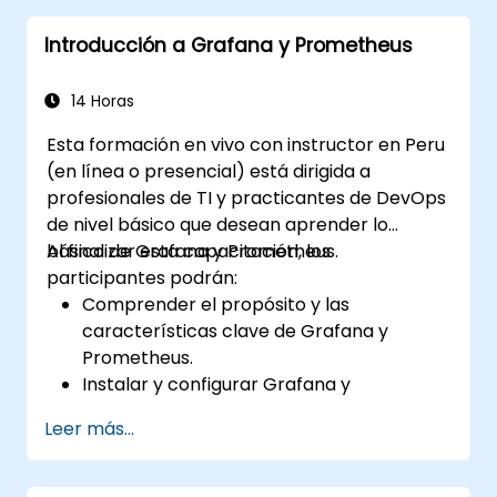
detallados en función de los filtros de
Introducción a Grafana y Prometheus
selección
Utilizar umbrales dinámicos que
reaccionen a la entrada del usuario y a los
14 Horas
datos en tiempo real
Esta formación en vivo con instructor en Peru
(en línea o presencial) está dirigida a
profesionales de TI y practicantes de DevOps
de nivel básico que desean aprender lo
básico de Grafana y Prometheus.
Al finalizar esta capacitación, los
participantes podrán:
Comprender el propósito y las
características clave de Grafana y
Prometheus.
Instalar y configurar Grafana y
Prometheus en un entorno Linux.
Leer más...
Configurar fuentes de datos básicas y
paneles en Grafana.
Monitorear métricas del sistema y