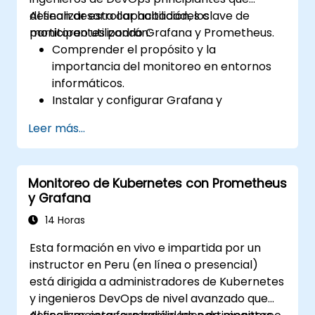
desean desarrollar habilidades clave de
Al finalizar esta capacitación, los
monitoreo utilizando Grafana y Prometheus.
participantes podrán:
Comprender el propósito y la
importancia del monitoreo en entornos
informáticos.
Instalar y configurar Grafana y
Prometheus para tareas básicas de
Leer más...
monitoreo.
Crear paneles simples y alertas para
visualizar el rendimiento del sistema.
Monitoreo de Kubernetes con Prometheus
Aplicar las mejores prácticas para
y Grafana
monitorear la disponibilidad y el
rendimiento del sistema.
14 Horas
Esta formación en vivo e impartida por un
instructor en Peru (en línea o presencial)
está dirigida a administradores de Kubernetes
y ingenieros DevOps de nivel avanzado que