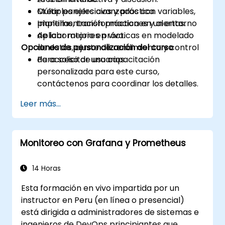
Crear paneles avanzados con variables,
Múltiples ejercicios y práctica.
plantillas, transformaciones y alertas.
Implementación práctica en un entorno
Aplicar mejores prácticas en modelado
de laboratorio en vivo.
Opciones de personalización del curso
de datos, ajuste de rendimiento y control
de acceso de usuarios.
Para solicitar una capacitación
personalizada para este curso,
contáctenos para coordinar los detalles.
Leer más...
Monitoreo con Grafana y Prometheus
14 Horas
Esta formación en vivo impartida por un
instructor en Peru (en línea o presencial)
está dirigida a administradores de sistemas e
ingenieros de DevOps principiantes que