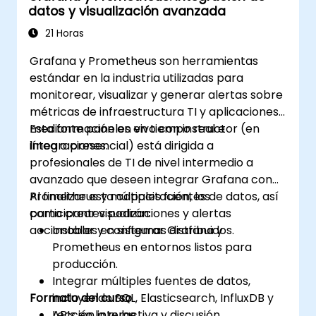
datos y visualización avanzada
integraciones nativas de la nube para
garantizar la escalabilidad del monitoreo.
21 Horas
Grafana y Prometheus son herramientas
estándar en la industria utilizadas para
monitorear, visualizar y generar alertas sobre
métricas de infraestructura TI y aplicaciones
mediante paneles en tiempo real e
Esta formación en vivo con instructor (en
integraciones.
línea o presencial) está dirigida a
profesionales de TI de nivel intermedio a
avanzado que deseen integrar Grafana con
Prometheus y múltiples fuentes de datos, así
Al finalizar esta capacitación, los
como crear visualizaciones y alertas
participantes podrán:
accionables en sistemas distribuidos.
Instalar y configurar Grafana y
Prometheus en entornos listos para
producción.
Integrar múltiples fuentes de datos,
Formato del curso
incluyendo SQL, Elasticsearch, InfluxDB y
APIs en la nube.
Lección interactiva y discusión.