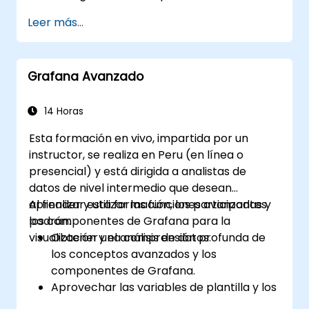
disponibilidad.
Leer más...
Personalizar paneles y tableros con
datos.
Configurar un proxy inverso para
Grafana Avanzado
velocidades de carga rápidas.
14 Horas
Esta formación en vivo, impartida por un
instructor, se realiza en Peru (en línea o
presencial) y está dirigida a analistas de
datos de nivel intermedio que desean
aprender y utilizar las funciones avanzadas y
Al finalizar esta formación, los participantes
los componentes de Grafana para la
podrán:
visualización y el análisis de datos.
Obtener una comprensión profunda de
los conceptos avanzados y los
componentes de Grafana.
Aprovechar las variables de plantilla y los
paneles dinámicos para mejorar la