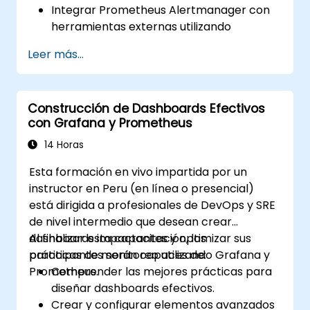
Integrar Prometheus Alertmanager con
herramientas externas utilizando
webhooks.
Leer más...
Automatizar respuestas a las alertas
para una resolución más rápida de
problemas.
Construcción de Dashboards Efectivos
Utilizar Grafana para visualizar y
con Grafana y Prometheus
gestionar alertas de manera efectiva.
14 Horas
Esta formación en vivo impartida por un
instructor en Peru (en línea o presencial)
está dirigida a profesionales de DevOps y SRE
de nivel intermedio que desean crear
dashboards impactantes y optimizar sus
Al finalizar esta capacitación, los
prácticas de monitoreo utilizando Grafana y
participantes serán capaces de:
Prometheus.
Comprender las mejores prácticas para
diseñar dashboards efectivos.
Crear y configurar elementos avanzados