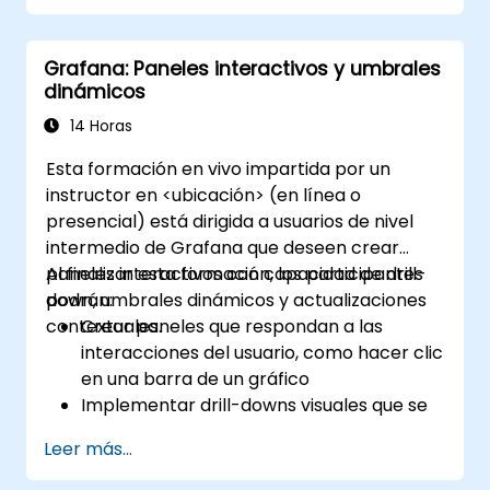
Crear, gestionar y personalizar paneles y
gráficos.
Grafana: Paneles interactivos y umbrales
Utilizar variables y consultas para crear
dinámicos
paneles dinámicos.
Configurar notificaciones y alertas a
14 Horas
través de Grafana.
Esta formación en vivo impartida por un
Instalar y gestionar complementos para
instructor en <ubicación> (en línea o
ampliar la funcionalidad de Grafana.
presencial) está dirigida a usuarios de nivel
intermedio de Grafana que deseen crear
paneles interactivos con capacidad de drill-
Al finalizar esta formación, los participantes
down, umbrales dinámicos y actualizaciones
podrán:
contextuales.
Crear paneles que respondan a las
interacciones del usuario, como hacer clic
en una barra de un gráfico
Implementar drill-downs visuales que se
actualicen en el mismo lugar (sin abrir
Leer más...
nuevas pestañas)
Configurar gráficos circulares y paneles