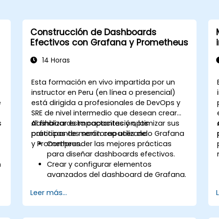
Construcción de Dashboards
Efectivos con Grafana y Prometheus
14 Horas
Esta formación en vivo impartida por un
instructor en Peru (en línea o presencial)
e
está dirigida a profesionales de DevOps y
SRE de nivel intermedio que desean crear
s
dashboards impactantes y optimizar sus
Al finalizar esta capacitación, los
prácticas de monitoreo utilizando Grafana
participantes serán capaces de:
y Prometheus.
Comprender las mejores prácticas
para diseñar dashboards efectivos.
n
Crear y configurar elementos
avanzados del dashboard de Grafana.
Aprovechar las plantillas de Grafana
Leer más...
para crear dashboards dinámicos y
reutilizables.
Implementar mecanismos de alerta