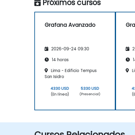
Próximos cursos
Grafana Avanzado
Gr
2026-09-24 09:30
2
14 horas
1
Lima - Edificio Tempus
L
San Isidro
4330 USD
5330 USD
4
(En línea)
(
(Presencial)
Cursos Relacionados