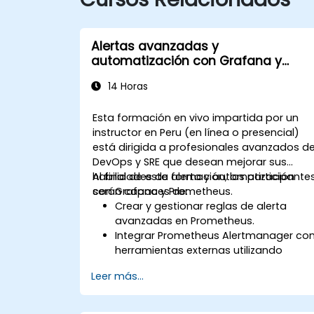
Alertas avanzadas y
automatización con Grafana y
Prometheus
14 Horas
Esta formación en vivo impartida por un
instructor en Peru (en línea o presencial)
está dirigida a profesionales avanzados d
DevOps y SRE que desean mejorar sus
habilidades de alerta y automatización
Al final de esta formación, los participante
con Grafana y Prometheus.
serán capaces de:
Crear y gestionar reglas de alerta
avanzadas en Prometheus.
Integrar Prometheus Alertmanager co
herramientas externas utilizando
webhooks.
Leer más...
Automatizar respuestas a las alertas
para una resolución más rápida de
problemas.