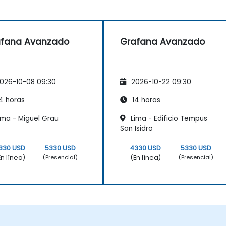
afana Avanzado
Grafana Avanzado
026-10-08 09:30
2026-10-22 09:30
4 horas
14 horas
ima - Miguel Grau
Lima - Edificio Tempus
San Isidro
330 USD
5330 USD
4330 USD
5330 USD
En línea)
(En línea)
(Presencial)
(Presencial)