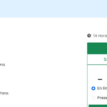
14 Hor
S
ana.
En lí
afana.
Pres