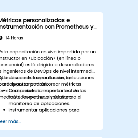
Métricas personalizadas e
instrumentación con Prometheus y
Grafana
14 Horas
Esta capacitación en vivo impartida por un
instructor en <ubicación> (en línea o
presencial) está dirigida a desarrolladores
e ingenieros de DevOps de nivel intermedio
que deseen instrumentar sus aplicaciones
Al finalizar esta capacitación, los
para exportar y monitorear métricas
participantes podrán:
personalizadas de manera efectiva
Comprender la importancia de las
mediante Prometheus y Grafana.
métricas personalizadas para el
monitoreo de aplicaciones.
Instrumentar aplicaciones para
exportar métricas personalizadas a
Leer más...
Prometheus.
Crear y configurar paneles en Grafana
para visualizar métricas