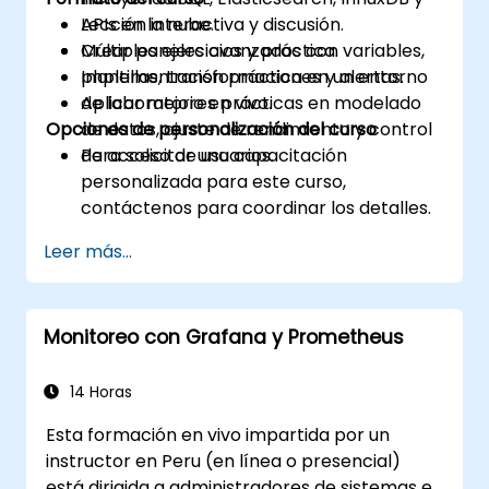
APIs en la nube.
Lección interactiva y discusión.
Crear paneles avanzados con variables,
Múltiples ejercicios y práctica.
plantillas, transformaciones y alertas.
Implementación práctica en un entorno
Aplicar mejores prácticas en modelado
de laboratorio en vivo.
Opciones de personalización del curso
de datos, ajuste de rendimiento y control
de acceso de usuarios.
Para solicitar una capacitación
personalizada para este curso,
contáctenos para coordinar los detalles.
Leer más...
Monitoreo con Grafana y Prometheus
14 Horas
Esta formación en vivo impartida por un
instructor en Peru (en línea o presencial)
está dirigida a administradores de sistemas e