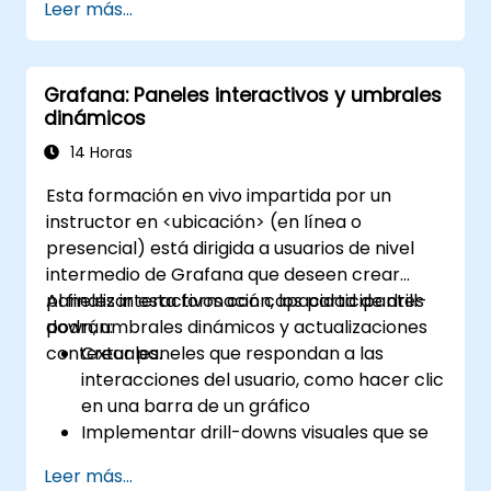
Leer más...
ElasticSearch.
Crear, gestionar y personalizar paneles y
gráficos.
Grafana: Paneles interactivos y umbrales
Utilizar variables y consultas para crear
dinámicos
paneles dinámicos.
Configurar notificaciones y alertas a
14 Horas
través de Grafana.
Esta formación en vivo impartida por un
Instalar y gestionar complementos para
instructor en <ubicación> (en línea o
ampliar la funcionalidad de Grafana.
presencial) está dirigida a usuarios de nivel
intermedio de Grafana que deseen crear
paneles interactivos con capacidad de drill-
Al finalizar esta formación, los participantes
down, umbrales dinámicos y actualizaciones
podrán:
contextuales.
Crear paneles que respondan a las
interacciones del usuario, como hacer clic
en una barra de un gráfico
Implementar drill-downs visuales que se
actualicen en el mismo lugar (sin abrir
Leer más...
nuevas pestañas)