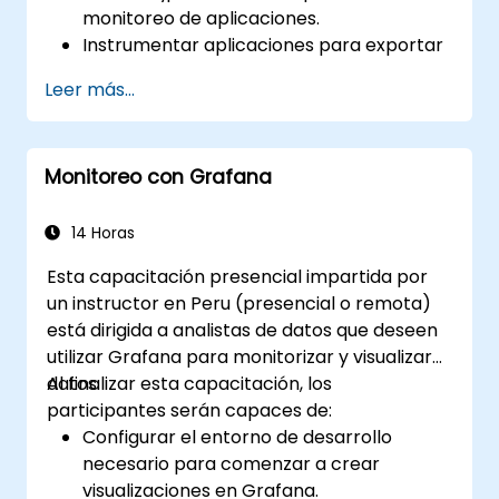
monitoreo de aplicaciones.
Instrumentar aplicaciones para exportar
métricas personalizadas a Prometheus.
Leer más...
Crear y configurar paneles en Grafana
para visualizar métricas personalizadas.
Aplicar las mejores prácticas para
Monitoreo con Grafana
integrar el monitoreo en el ciclo de vida
del desarrollo.
14 Horas
Esta capacitación presencial impartida por
un instructor en Peru (presencial o remota)
está dirigida a analistas de datos que deseen
utilizar Grafana para monitorizar y visualizar
datos.
Al finalizar esta capacitación, los
participantes serán capaces de:
Configurar el entorno de desarrollo
necesario para comenzar a crear
visualizaciones en Grafana.