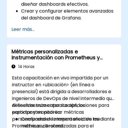
diseñar dashboards efectivos.
Crear y configurar elementos avanzados
del dashboard de Grafana.
Aprovechar las plantillas de Grafana
Leer más...
para crear dashboards dinámicos y
reutilizables.
Implementar mecanismos de alerta para
Métricas personalizadas e
mejorar la conciencia operativa.
instrumentación con Prometheus y
Grafana
14 Horas
Esta capacitación en vivo impartida por un
instructor en <ubicación> (en línea o
presencial) está dirigida a desarrolladores e
ingenieros de DevOps de nivel intermedio que
deseen instrumentar sus aplicaciones para
Al finalizar esta capacitación, los
exportar y monitorear métricas
participantes podrán:
personalizadas de manera efectiva mediante
Comprender la importancia de las
Prometheus y Grafana.
métricas personalizadas para el