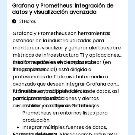
Grafana y Prometheus: Integración de
Aprovechar herramientas e
datos y visualización avanzada
integraciones nativas de la nube para
garantizar la escalabilidad del monitoreo.
21 Horas
Grafana y Prometheus son herramientas
estándar en la industria utilizadas para
monitorear, visualizar y generar alertas sobre
métricas de infraestructura TI y aplicaciones
mediante paneles en tiempo real e
Esta formación en vivo con instructor (en
integraciones.
línea o presencial) está dirigida a
profesionales de TI de nivel intermedio a
avanzado que deseen integrar Grafana con
Prometheus y múltiples fuentes de datos, así
Al finalizar esta capacitación, los
como crear visualizaciones y alertas
participantes podrán:
accionables en sistemas distribuidos.
Instalar y configurar Grafana y
Prometheus en entornos listos para
producción.
Integrar múltiples fuentes de datos,
Formato del curso
incluyendo SQL, Elasticsearch, InfluxDB y