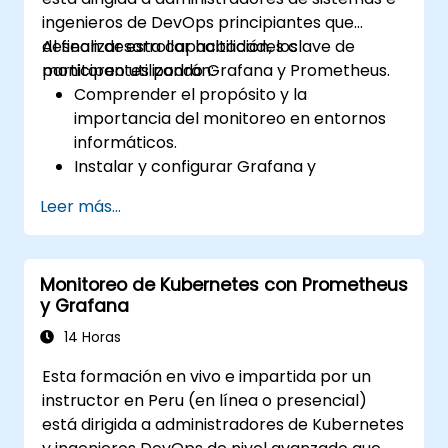
ingenieros de DevOps principiantes que
desean desarrollar habilidades clave de
Al finalizar esta capacitación, los
monitoreo utilizando Grafana y Prometheus.
participantes podrán:
Comprender el propósito y la
importancia del monitoreo en entornos
informáticos.
Instalar y configurar Grafana y
Prometheus para tareas básicas de
Leer más...
monitoreo.
Crear paneles simples y alertas para
visualizar el rendimiento del sistema.
Monitoreo de Kubernetes con Prometheus
Aplicar las mejores prácticas para
y Grafana
monitorear la disponibilidad y el
rendimiento del sistema.
14 Horas
Esta formación en vivo e impartida por un
instructor en Peru (en línea o presencial)
está dirigida a administradores de Kubernetes