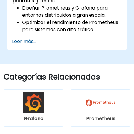
entornos grandes.
podrán:
Diseñar Prometheus y Grafana para
entornos distribuidos a gran escala.
Optimizar el rendimiento de Prometheus
para sistemas con alto tráfico.
Configurar Grafana para conjuntos de
Leer más...
datos grandes y visualizaciones
complejas.
Implementar estrategias avanzadas de
resolución de problemas y escalabilidad.
Categorías Relacionadas
Grafana
Prometheus