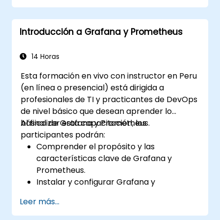
Configurar gráficos circulares y paneles
detallados en función de los filtros de
Introducción a Grafana y Prometheus
selección
Utilizar umbrales dinámicos que
reaccionen a la entrada del usuario y a los
14 Horas
datos en tiempo real
Esta formación en vivo con instructor en Peru
(en línea o presencial) está dirigida a
profesionales de TI y practicantes de DevOps
de nivel básico que desean aprender lo
básico de Grafana y Prometheus.
Al finalizar esta capacitación, los
participantes podrán:
Comprender el propósito y las
características clave de Grafana y
Prometheus.
Instalar y configurar Grafana y
Prometheus en un entorno Linux.
Leer más...
Configurar fuentes de datos básicas y
paneles en Grafana.