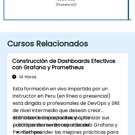
(Presencial)
Cursos Relacionados
Construcción de Dashboards Efectivos
con Grafana y Prometheus
14 Horas
Esta formación en vivo impartida por un
instructor en Peru (en línea o presencial)
está dirigida a profesionales de DevOps y SRE
de nivel intermedio que desean crear
dashboards impactantes y optimizar sus
Al finalizar esta capacitación, los
prácticas de monitoreo utilizando Grafana y
participantes serán capaces de:
Prometheus.
Comprender las mejores prácticas para