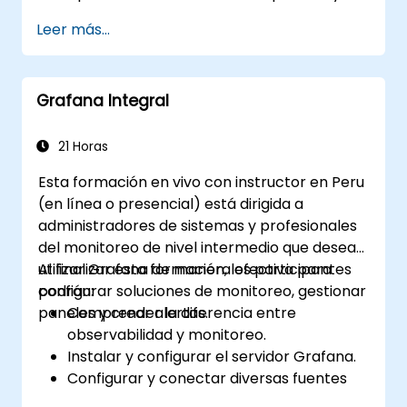
paneles dinámicos para mejorar la
Leer más...
visualización de datos.
Utilizar el Lenguaje de Consulta de
Grafana (Grafana Query Language) para
Grafana Integral
realizar consultas complejas.
Aprender las mejores prácticas para
escalar Grafana, optimizar el rendimiento
21 Horas
y garantizar una alta disponibilidad.
Esta formación en vivo con instructor en Peru
(en línea o presencial) está dirigida a
administradores de sistemas y profesionales
del monitoreo de nivel intermedio que desean
utilizar Grafana de manera efectiva para
Al finalizar esta formación, los participantes
configurar soluciones de monitoreo, gestionar
podrán:
paneles y crear alertas.
Comprender la diferencia entre
observabilidad y monitoreo.
Instalar y configurar el servidor Grafana.
Configurar y conectar diversas fuentes
de datos como Prometheus, InfluxDB y