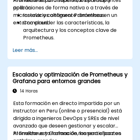
Prometheus para supervisar sistemas y
Al finalizar esta formación, los participantes
aplicaciones de forma nativa o a través de
podrán:
microservicios altamente dinámicos en un
Instalar y configurar Prometheus.
entorno cloud.
Comprender las características, la
arquitectura y los conceptos clave de
Prometheus.
Aprender a consultar datos utilizando
Leer más...
PromQL.
Crear visualizaciones y paneles con
Grafana.
Escalado y optimización de Prometheus y
Configurar reglas de supervisión y alerta
Grafana para entornos grandes
de sistemas.
Analizar y optimizar el rendimiento de los
14 Horas
sistemas y aplicaciones.
Esta formación en directo impartida por un
Habilitar una integración segura con
instructor en Peru (online o presencial) está
puntos de conexión remotos y sistemas
dirigida a ingenieros DevOps y SREs de nivel
existentes.
avanzado que deseen gestionar y escalar
Prometheus y Grafana de manera eficaz en
Al finalizar esta formación, los participantes