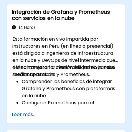
Monitorear métricas del sistema y
Integración de Grafana y Prometheus
visualizar datos usando Prometheus.
con servicios en la nube
14 Horas
Esta formación en vivo impartida por
instructores en Peru (en línea o presencial)
está dirigida a ingenieros de infraestructura
en la nube y DevOps de nivel intermedio que
desean mejorar la observabilidad en la nube
Al finalizar esta formación, los participantes
mediante Grafana y Prometheus.
serán capaces de:
Comprender los beneficios de integrar
Grafana y Prometheus con plataformas
en la nube.
Configurar Prometheus para el
monitoreo de recursos basados en la
Leer más...
nube.
Configurar Grafana para visualizar
métricas de servicios en la nube.