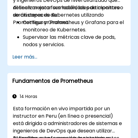
y ingenieros DevOps de nivel avanzado que
deseen mejorar sus habilidades de monitoreo
Al finalizar esta formación, los participantes
de clústeres de Kubernetes utilizando
serán capaces de:
Prometheus y Grafana.
Configurar Prometheus y Grafana para el
monitoreo de Kubernetes.
Supervisar las métricas clave de pods,
nodos y servicios.
Crear paneles dinámicos para visualizar
Leer más...
la salud y el rendimiento del clúster.
Implementar estrategias de alertas para
la resolución proactiva de problemas.
Fundamentos de Prometheus
Aplicar buenas prácticas para escalar las
soluciones de monitoreo en entornos
Kubernetes.
14 Horas
Esta formación en vivo impartida por un
instructor en Peru (en línea o presencial)
está dirigida a administradores de sistemas e
ingenieros de DevOps que desean utilizar