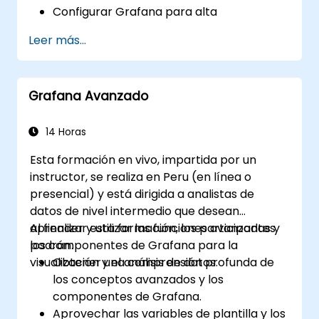
Configurar Grafana para alta
disponibilidad.
Leer más...
Personalizar paneles y tableros con
datos.
Configurar un proxy inverso para
Grafana Avanzado
velocidades de carga rápidas.
14 Horas
Esta formación en vivo, impartida por un
instructor, se realiza en Peru (en línea o
presencial) y está dirigida a analistas de
datos de nivel intermedio que desean
aprender y utilizar las funciones avanzadas y
Al finalizar esta formación, los participantes
los componentes de Grafana para la
podrán:
visualización y el análisis de datos.
Obtener una comprensión profunda de
los conceptos avanzados y los
componentes de Grafana.
Aprovechar las variables de plantilla y los