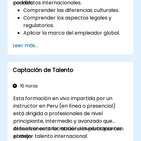
candidatos internacionales.
podrán:
Comprender las diferencias culturales.
Comprender los aspectos legales y
regulatorios.
Aplicar la marca del empleador global.
Tener acceso a talento global y canales
Leer más...
de reclutamiento.
Captación de Talento
16 Horas
Esta formación en vivo impartida por un
instructor en Peru (en línea o presencial)
está dirigida a profesionales de nivel
principiante, intermedio y avanzado que
deseen encontrar, atraer e involucrarse con
Al finalizar esta formación, los participantes
el mejor talento internacional.
podrán: