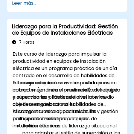
Leer más...
Diseñar e impulsar una estrategia de datos
alineada al negocio.
Evaluar oportunidades reales de Inteligencia
Liderazgo para la Productividad: Gestión
Artificial y analítica avanzada.
de Equipos de Instalaciones Eléctricas
Liderar culturalmente la transformación
digital en sus unidades.
7 Horas
Este curso de liderazgo para impulsar la
productividad en equipos de instalación
eléctrica es un programa práctico de un día
centrado en el desarrollo de habilidades de
liderazgo adaptadas a entornos técnicos en
Esta capacitación en vivo impartida por un
campo, mejorando el rendimiento del equipo
instructor (en línea o presencial) está dirigida
y alineando las prácticas diarias con los
a supervisores y líderes de nivel intermedio
objetivos organizacionales.
que deseen mejorar sus habilidades de
liderazgo situacional, comunicación y gestión
Al completar esta capacitación, los
de la productividad para equipos de
participantes serán capaces de:
instalación eléctrica.
Aplicar técnicas de liderazgo situacional
para adaptar el estilo de supervisión a las