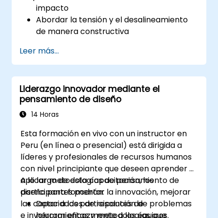
impacto
Abordar la tensión y el desalineamiento
de manera constructiva
Mejorar la confianza y la responsabilidad
Leer más...
del equipo
Liderar con claridad bajo presión
Liderazgo innovador mediante el
pensamiento de diseño
14 Horas
Esta formación en vivo con un instructor en
Peru (en línea o presencial) está dirigida a
líderes y profesionales de recursos humanos
con nivel principiante que deseen aprender y
aplicar metodologías de pensamiento de
A lo largo de esta capacitación, los
diseño para fomentar la innovación, mejorar
participantes podrán:
las capacidades de resolución de problemas
Dotar a los participantes de
e involucrar eficazmente a los equipos.
herramientas y metodologías que