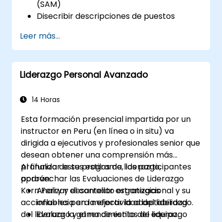
(SAM)
Disecribir descripciones de puestos
modernas y atractivas
Leer más...
Aplicar estrategias de Marca Empleadora
y EVP (Propuesta de Valor del Empleado)
Publicar anuncios de empleo individuales
Liderazgo Personal Avanzado
o múltiples
Recibir una lista detallada personalizada
de candidatos potenciales
14 Horas
Esta formación presencial impartida por un
instructor en Peru (en línea o in situ) va
dirigida a ejecutivos y profesionales senior que
desean obtener una comprensión más
profunda de sus estilos de liderazgo,
Al finalizar este programa, los participantes
aprovechar las Evaluaciones de Liderazgo
podrán:
Korn Ferry y desarrollar estrategias
Analizar el contexto organizacional y su
accionables para mejorar la adaptabilidad
influencia en la efectividad del liderazgo.
del liderazgo y el rendimiento del equipo.
Evaluar la gama de estilos de liderazgo