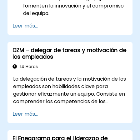
fomenten la innovación y el compromiso
del equipo.
Desarrollar habilidades en mapeo de
Leer más...
empatía, generación de ideas y
prototipado para resolver desafíos
complejos.
DZM – delegar de tareas y motivación de
Aplicar principios de pensamiento de
los empleados
diseño a situaciones de liderazgo y
recursos humanos.
14 Horas
Promover una cultura de innovación
La delegación de tareas y la motivación de los
dentro de los equipos tecnológicos.
empleados son habilidades clave para
gestionar eficazmente un equipo. Consiste en
comprender las competencias de los
empleados, definir claramente las
Leer más...
expectativas mientras se confía y delega la
responsabilidad. Compruebe regularmente el
progreso y ofrezca retroalimentación
El Eneagrama para el Liderazgo de
constructiva para poder motivar a los