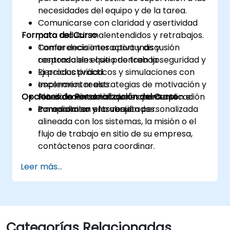
necesidades del equipo y de la tarea.
Comunicarse con claridad y asertividad
Formato del Curso
para reducir malentendidos y retrabajos.
Tomar decisiones oportunas y
Conferencia interactiva y discusión
responsables que prioricen la seguridad y
centrada en el sitio de trabajo.
la productividad.
Ejercicios prácticos y simulaciones con
Implementar estrategias de motivación y
escenarios reales.
Opciones de Personalización del Curso
retroalimentación que incrementen el
Planificación de acciones para aplicación
compromiso y los resultados.
inmediata en el trabajo.
Para solicitar una versión personalizada
alineada con los sistemas, la misión o el
flujo de trabajo en sitio de su empresa,
contáctenos para coordinar.
Leer más...
Categorías Relacionadas