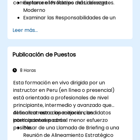
conviertan en los líderes más relevantes.
Explorar el Prototipo del Liderazgo
Moderno
Examinar las Responsabilidades de un
Líder
Leer más...
Mejorar sus Habilidades de Liderazgo
Servir como Modelo a Seguir
Publicación de Puestos
8 Horas
Esta formación en vivo dirigida por un
instructor en Peru (en línea o presencial)
está orientada a profesionales de nivel
principiante, intermedio y avanzado que
desean atraer a los mejores candidatos
Al finalizar esta capacitación, los
internacionales con el menor esfuerzo
participantes podrán:
posible.
Pasar de una Llamada de Briefing a una
Reunión de Alineamiento Estratégico