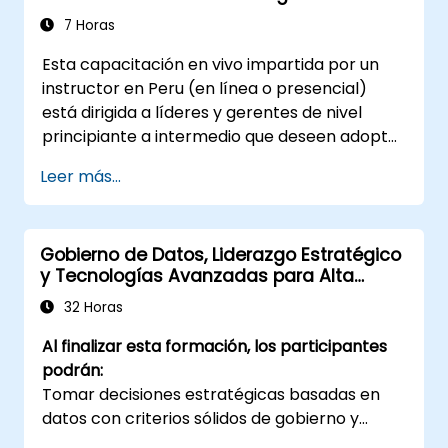
de habilidades son elementos clave para el
conflictos y fomentar un entorno de
7 Horas
éxito en este ámbito.
trabajo colaborativo.
Esta capacitación en vivo impartida por un
Alinear las metas del equipo y de la
instructor en Peru (en línea o presencial)
organización, gestionar el cambio de
está dirigida a líderes y gerentes de nivel
manera efectiva y cultivar una cultura
principiante a intermedio que deseen adoptar
organizacional innovadora y adaptable.
técnicas de feedforward para mejorar la
Leer más...
participación del equipo, el proceso de
coaching y las conversaciones sobre
desempeño.
Gobierno de Datos, Liderazgo Estratégico
y Tecnologías Avanzadas para Alta
Dirección
32 Horas
Al finalizar esta formación, los participantes
podrán:
Tomar decisiones estratégicas basadas en
datos con criterios sólidos de gobierno y
calidad.