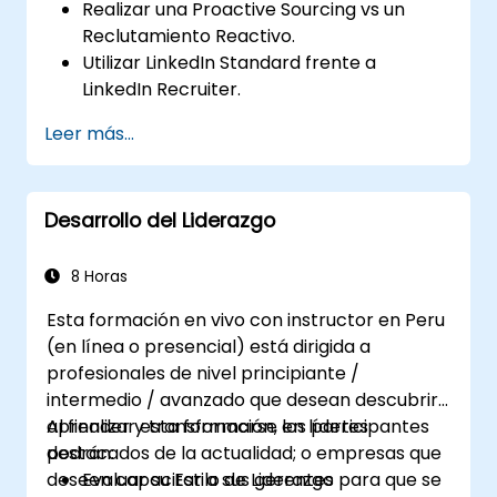
Realizar una Proactive Sourcing vs un
Reclutamiento Reactivo.
Utilizar LinkedIn Standard frente a
LinkedIn Recruiter.
Dominar las técnicas de búsqueda
Leer más...
Booleana.
Vender la oportunidad a los candidatos y
colaborar con los responsables de
Desarrollo del Liderazgo
contratación.
8 Horas
Esta formación en vivo con instructor en Peru
(en línea o presencial) está dirigida a
profesionales de nivel principiante /
intermedio / avanzado que desean descubrir,
aprender y transformarse en líderes
Al finalizar esta formación, los participantes
destacados de la actualidad; o empresas que
podrán:
deseen capacitar a sus gerentes para que se
Evaluar su Estilo de Liderazgo