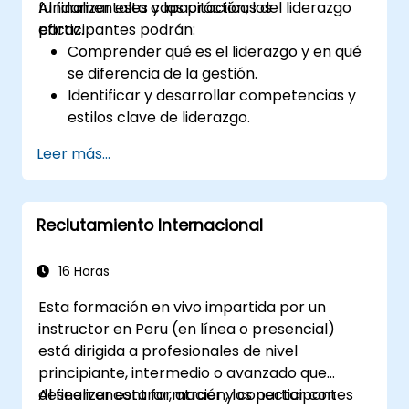
fundamentales y las prácticas del liderazgo
Al finalizar esta capacitación, los
eficaz.
participantes podrán:
Comprender qué es el liderazgo y en qué
se diferencia de la gestión.
Identificar y desarrollar competencias y
estilos clave de liderazgo.
Establecer metas significativas y
Leer más...
comunicarlas eficazmente.
Generar confianza e influir en otros
mediante una comunicación efectiva.
Reclutamiento Internacional
16 Horas
Esta formación en vivo impartida por un
instructor en Peru (en línea o presencial)
está dirigida a profesionales de nivel
principiante, intermedio o avanzado que
deseen encontrar, atraer y conectar con
Al finalizar esta formación, los participantes