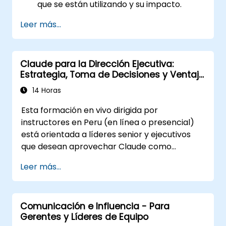
que se están utilizando y su impacto.
Evaluar cómo los enfoques de liderazgo
Leer más...
afectan el compromiso, la dinámica y el
rendimiento del equipo.
Aplicar la retroalimentación obtenida de
Claude para la Dirección Ejecutiva:
las evaluaciones de liderazgo para
Estrategia, Toma de Decisiones y Ventaja
identificar fortalezas y áreas de
Competitiva
crecimiento.
14 Horas
Utilizar un modelo causal para explorar
Esta formación en vivo dirigida por
los comportamientos de liderazgo y su
instructores en Peru (en línea o presencial)
impacto directo en el clima laboral.
está orientada a líderes senior y ejecutivos
Desarrollar estrategias accionables para
que desean aprovechar Claude como
mejorar la adaptabilidad del liderazgo y el
asistente empresarial estratégico para
rendimiento del equipo.
Leer más...
mejorar la toma de decisiones, acelerar la
planificación y construir una ventaja
competitiva mediante un liderazgo
Comunicación e Influencia - Para
potenciado por IA.
Gerentes y Líderes de Equipo