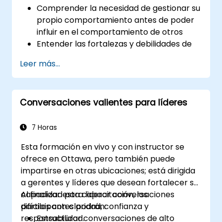
Comprender la necesidad de gestionar su
propio comportamiento antes de poder
influir en el comportamiento de otros
Entender las fortalezas y debilidades de
los diversos medios de comunicación
Leer más...
disponibles
Gestionar a sus clientes y partes
interesadas, tanto internos como
Conversaciones valientes para líderes
externos
Explicar cómo manejar las situaciones
difíciles que puedan encontrar en la
7 Horas
oficina
Esta formación en vivo y con instructor se
ofrece en Ottawa, pero también puede
impartirse en otras ubicaciones; está dirigida
a gerentes y líderes que desean fortalecer su
capacidad para liderar conversaciones
Al finalizar esta capacitación, los
difíciles con claridad, confianza y
participantes podrán:
responsabilidad.
Estructurar conversaciones de alto