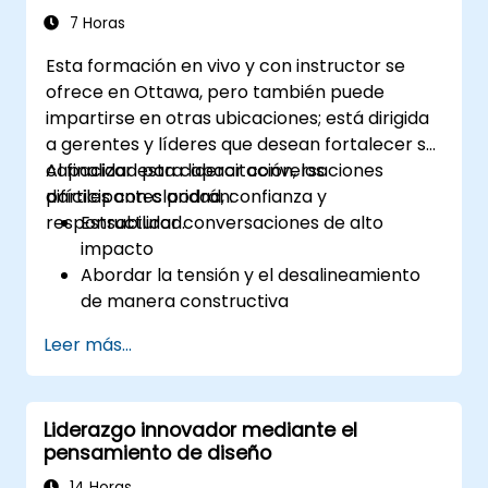
difíciles que puedan encontrar en la
7 Horas
oficina
Esta formación en vivo y con instructor se
ofrece en Ottawa, pero también puede
impartirse en otras ubicaciones; está dirigida
a gerentes y líderes que desean fortalecer su
capacidad para liderar conversaciones
Al finalizar esta capacitación, los
difíciles con claridad, confianza y
participantes podrán:
responsabilidad.
Estructurar conversaciones de alto
impacto
Abordar la tensión y el desalineamiento
de manera constructiva
Mejorar la confianza y la responsabilidad
Leer más...
del equipo
Liderar con claridad bajo presión
Liderazgo innovador mediante el
pensamiento de diseño
14 Horas