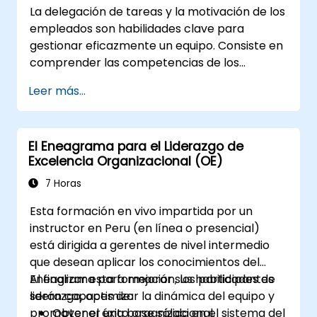
La delegación de tareas y la motivación de los
dentro de los equipos tecnológicos.
empleados son habilidades clave para
gestionar eficazmente un equipo. Consiste en
comprender las competencias de los
empleados, definir claramente las
Leer más...
expectativas mientras se confía y delega la
responsabilidad. Compruebe regularmente el
progreso y ofrezca retroalimentación
El Eneagrama para el Liderazgo de
constructiva para poder motivar a los
Excelencia Organizacional (OE)
empleados: Reconozca los logros: El
reconocimiento público y privado de los
7 Horas
éxitos de los empleados refuerza su
Esta formación en vivo impartida por un
motivación para seguir trabajando. Involucrar
instructor en Peru (en línea o presencial)
a los empleados en los procesos de toma de
está dirigida a gerentes de nivel intermedio
decisiones les da la sensación de tener un
que desean aplicar los conocimientos del
papel importante en la empresa. Una cultura
Eneagrama para mejorar sus habilidades de
Al finalizar esta formación, los participantes
organizativa que promueve el respeto, el
liderazgo, optimizar la dinámica del equipo y
serán capaces de:
apoyo y el equilibrio entre el trabajo y la vida
promover el éxito organizacional.
Obtener una base sólida en el sistema del