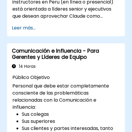
instructores en Peru (en línea o presencial)
está orientada a líderes senior y ejecutivos
que desean aprovechar Claude como
asistente empresarial estratégico para
Leer más...
mejorar la toma de decisiones, acelerar la
planificación y construir una ventaja
competitiva mediante un liderazgo
Comunicación e Influencia - Para
potenciado por IA.
Gerentes y Líderes de Equipo
14 Horas
Público Objetivo
Personal que debe estar completamente
consciente de las problemáticas
relacionadas con la Comunicación e
Influencia:
Sus colegas
Sus superiores
Sus clientes y partes interesadas, tanto