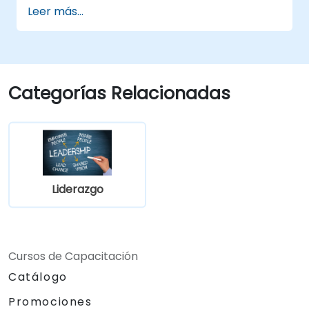
desarrollo para ser líderes eficaces en el
Leer más...
ámbito de la ingeniería.
Categorías Relacionadas
Liderazgo
Cursos de Capacitación
Catálogo
Promociones