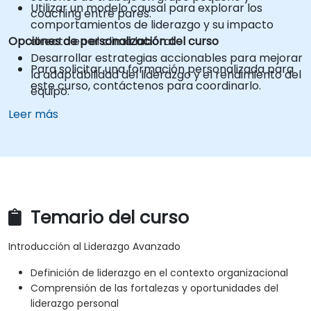
Utilizar un modelo causal para explorar los
coaching entre pares.
comportamientos de liderazgo y su impacto
Opciones de personalización del curso
directo en el clima laboral.
Desarrollar estrategias accionables para mejorar
Para solicitar una formación personalizada para
la adaptabilidad del liderazgo y el rendimiento del
este curso, contáctenos para coordinarlo.
equipo.
Leer más
Temario del curso
Introducción al Liderazgo Avanzado
Definición de liderazgo en el contexto organizacional
Comprensión de las fortalezas y oportunidades del
liderazgo personal