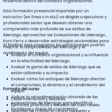
influencia dentro del contexto organizacional.
Esta formación presencial impartida por un
instructor (en línea o in situ) va dirigida a ejecutivos y
profesionales senior que desean obtener una
comprensión más profunda de sus estilos de
liderazgo, aprovechar las Evaluaciones de Liderazgo
Korn Ferry y desarrollar estrategias accionables para
Al finalizar este programa, los participantes podrán:
mejorar la adaptabilidad del liderazgo y el
rendimiento del equipo.
Analizar el contexto organizacional y su influencia
en la efectividad del liderazgo.
Evaluar la gama de estilos de liderazgo que se
están utilizando y su impacto.
Evaluar cómo los enfoques de liderazgo afectan
el compromiso, la dinámica y el rendimiento del
Formato del curso
equipo.
Aplicar la retroalimentación obtenida de las
Clase interactiva y debates.
evaluaciones de liderazgo para identificar
Ejercicios prácticos y estudios de caso reales.
fortalezas y áreas de crecimiento.
Sesiones de trabajo en grupo pequeño y