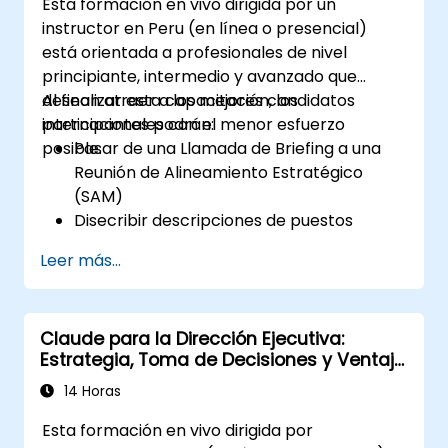
Esta formación en vivo dirigida por un
instructor en Peru (en línea o presencial)
está orientada a profesionales de nivel
principiante, intermedio y avanzado que
desean atraer a los mejores candidatos
Al finalizar esta capacitación, los
internacionales con el menor esfuerzo
participantes podrán:
posible.
Pasar de una Llamada de Briefing a una
Reunión de Alineamiento Estratégico
(SAM)
Disecribir descripciones de puestos
modernas y atractivas
Leer más...
Aplicar estrategias de Marca Empleadora
y EVP (Propuesta de Valor del Empleado)
Publicar anuncios de empleo individuales
Claude para la Dirección Ejecutiva:
o múltiples
Estrategia, Toma de Decisiones y Ventaja
Recibir una lista detallada personalizada
Competitiva
de candidatos potenciales
14 Horas
Esta formación en vivo dirigida por