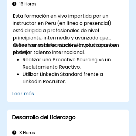
16 Horas
Esta formación en vivo impartida por un
instructor en Peru (en línea o presencial)
está dirigida a profesionales de nivel
principiante, intermedio y avanzado que
deseen encontrar, atraer e involucrarse con
Al finalizar esta formación, los participantes
el mejor talento internacional.
podrán:
Realizar una Proactive Sourcing vs un
Reclutamiento Reactivo.
Utilizar LinkedIn Standard frente a
LinkedIn Recruiter.
Dominar las técnicas de búsqueda
Leer más...
Booleana.
Vender la oportunidad a los candidatos y
colaborar con los responsables de
Desarrollo del Liderazgo
contratación.
8 Horas