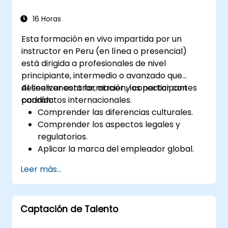
16 Horas
Esta formación en vivo impartida por un
instructor en Peru (en línea o presencial)
está dirigida a profesionales de nivel
principiante, intermedio o avanzado que
deseen encontrar, atraer y conectar con
Al finalizar esta formación, los participantes
candidatos internacionales.
podrán:
Comprender las diferencias culturales.
Comprender los aspectos legales y
regulatorios.
Aplicar la marca del empleador global.
Tener acceso a talento global y canales
Leer más...
de reclutamiento.
Captación de Talento