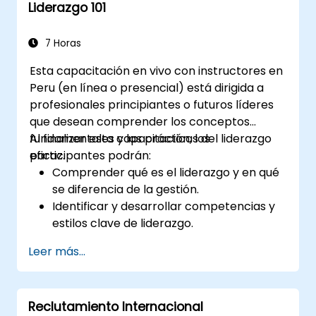
Liderazgo 101
7 Horas
Esta capacitación en vivo con instructores en
Peru (en línea o presencial) está dirigida a
profesionales principiantes o futuros líderes
que desean comprender los conceptos
fundamentales y las prácticas del liderazgo
Al finalizar esta capacitación, los
eficaz.
participantes podrán:
Comprender qué es el liderazgo y en qué
se diferencia de la gestión.
Identificar y desarrollar competencias y
estilos clave de liderazgo.
Establecer metas significativas y
Leer más...
comunicarlas eficazmente.
Generar confianza e influir en otros
mediante una comunicación efectiva.
Reclutamiento Internacional