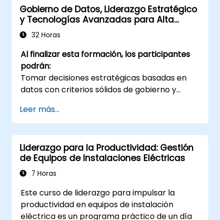
Gobierno de Datos, Liderazgo Estratégico
y Tecnologías Avanzadas para Alta
Dirección
32 Horas
Al finalizar esta formación, los participantes
podrán:
Tomar decisiones estratégicas basadas en
datos con criterios sólidos de gobierno y
calidad.
Leer más...
Diseñar e impulsar una estrategia de datos
alineada al negocio.
Evaluar oportunidades reales de Inteligencia
Liderazgo para la Productividad: Gestión
Artificial y analítica avanzada.
de Equipos de Instalaciones Eléctricas
Liderar culturalmente la transformación
digital en sus unidades.
7 Horas
Este curso de liderazgo para impulsar la
productividad en equipos de instalación
eléctrica es un programa práctico de un día