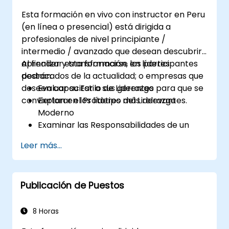
Esta formación en vivo con instructor en Peru
(en línea o presencial) está dirigida a
profesionales de nivel principiante /
intermedio / avanzado que desean descubrir,
aprender y transformarse en líderes
Al finalizar esta formación, los participantes
destacados de la actualidad; o empresas que
podrán:
deseen capacitar a sus gerentes para que se
Evaluar su Estilo de Liderazgo
conviertan en los líderes más relevantes.
Explorar el Prototipo del Liderazgo
Moderno
Examinar las Responsabilidades de un
Líder
Leer más...
Mejorar sus Habilidades de Liderazgo
Servir como Modelo a Seguir
Publicación de Puestos
8 Horas