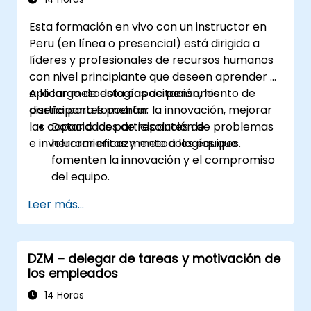
Esta formación en vivo con un instructor en
Peru (en línea o presencial) está dirigida a
líderes y profesionales de recursos humanos
con nivel principiante que deseen aprender y
aplicar metodologías de pensamiento de
A lo largo de esta capacitación, los
diseño para fomentar la innovación, mejorar
participantes podrán:
las capacidades de resolución de problemas
Dotar a los participantes de
e involucrar eficazmente a los equipos.
herramientas y metodologías que
fomenten la innovación y el compromiso
del equipo.
Desarrollar habilidades en mapeo de
Leer más...
empatía, generación de ideas y
prototipado para resolver desafíos
complejos.
DZM – delegar de tareas y motivación de
Aplicar principios de pensamiento de
los empleados
diseño a situaciones de liderazgo y
recursos humanos.
14 Horas
Promover una cultura de innovación