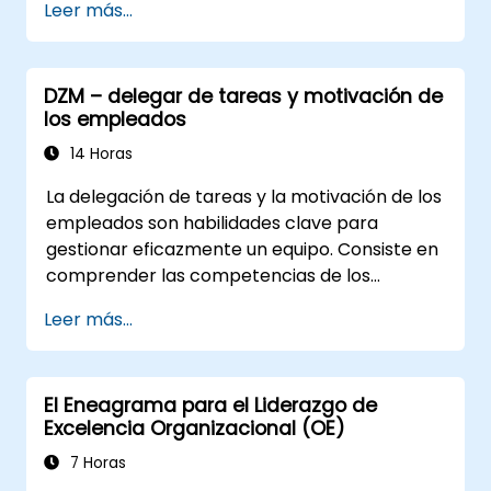
Leer más...
empatía, generación de ideas y
prototipado para resolver desafíos
complejos.
DZM – delegar de tareas y motivación de
Aplicar principios de pensamiento de
los empleados
diseño a situaciones de liderazgo y
recursos humanos.
14 Horas
Promover una cultura de innovación
La delegación de tareas y la motivación de los
dentro de los equipos tecnológicos.
empleados son habilidades clave para
gestionar eficazmente un equipo. Consiste en
comprender las competencias de los
empleados, definir claramente las
Leer más...
expectativas mientras se confía y delega la
responsabilidad. Compruebe regularmente el
progreso y ofrezca retroalimentación
El Eneagrama para el Liderazgo de
constructiva para poder motivar a los
Excelencia Organizacional (OE)
empleados: Reconozca los logros: El
reconocimiento público y privado de los
7 Horas
éxitos de los empleados refuerza su