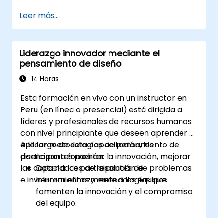
Mejorar la confianza y la responsabilidad
Leer más...
del equipo
Liderar con claridad bajo presión
Liderazgo innovador mediante el
pensamiento de diseño
14 Horas
Esta formación en vivo con un instructor en
Peru (en línea o presencial) está dirigida a
líderes y profesionales de recursos humanos
con nivel principiante que deseen aprender y
aplicar metodologías de pensamiento de
A lo largo de esta capacitación, los
diseño para fomentar la innovación, mejorar
participantes podrán:
las capacidades de resolución de problemas
Dotar a los participantes de
e involucrar eficazmente a los equipos.
herramientas y metodologías que
fomenten la innovación y el compromiso
del equipo.
Desarrollar habilidades en mapeo de