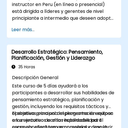
instructor en Peru (en línea o presencial)
organización, gestionar el cambio de
está dirigida a líderes y gerentes de nivel
manera efectiva y cultivar una cultura
principiante a intermedio que deseen adoptar
organizacional innovadora y adaptable.
técnicas de feedforward para mejorar la
Leer más...
participación del equipo, el proceso de
coaching y las conversaciones sobre
desempeño.
Desarrollo Estratégico: Pensamiento,
Planificación, Gestión y Liderazgo
35 Horas
Descripción General
Este curso de 5 días ayudará a los
participantes a desarrollar sus habilidades de
pensamiento estratégico, planificación y
gestión, incluyendo los requisitos tácticos y
operativos para una implementación exitosa
El objetivo principal del programa es equipar
en un entorno de alta responsabilidad. El
a los ejecutivos con las habilidades para
curso abordará temas complejos como la
escanear el entorno empresarial y descubrir