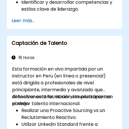
Identificar y desarrollar competencias y
estilos clave de liderazgo.
Establecer metas significativas y
Leer más...
comunicarlas eficazmente.
Generar confianza e influir en otros
mediante una comunicación efectiva.
Captación de Talento
16 Horas
Esta formación en vivo impartida por un
instructor en Peru (en línea o presencial)
está dirigida a profesionales de nivel
principiante, intermedio y avanzado que
deseen encontrar, atraer e involucrarse con
Al finalizar esta formación, los participantes
el mejor talento internacional.
podrán:
Realizar una Proactive Sourcing vs un
Reclutamiento Reactivo.
Utilizar LinkedIn Standard frente a