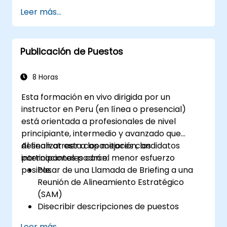
Líder
Leer más...
Mejorar sus Habilidades de Liderazgo
Servir como Modelo a Seguir
Publicación de Puestos
8 Horas
Esta formación en vivo dirigida por un
instructor en Peru (en línea o presencial)
está orientada a profesionales de nivel
principiante, intermedio y avanzado que
desean atraer a los mejores candidatos
Al finalizar esta capacitación, los
internacionales con el menor esfuerzo
participantes podrán:
posible.
Pasar de una Llamada de Briefing a una
Reunión de Alineamiento Estratégico
(SAM)
Disecribir descripciones de puestos
modernas y atractivas
Leer más...