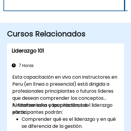
Cursos Relacionados
Liderazgo 101
7 Horas
Esta capacitación en vivo con instructores en
Peru (en línea o presencial) está dirigida a
profesionales principiantes o futuros líderes
que desean comprender los conceptos
fundamentales y las prácticas del liderazgo
Al finalizar esta capacitación, los
eficaz.
participantes podrán:
Comprender qué es el liderazgo y en qué
se diferencia de la gestión.