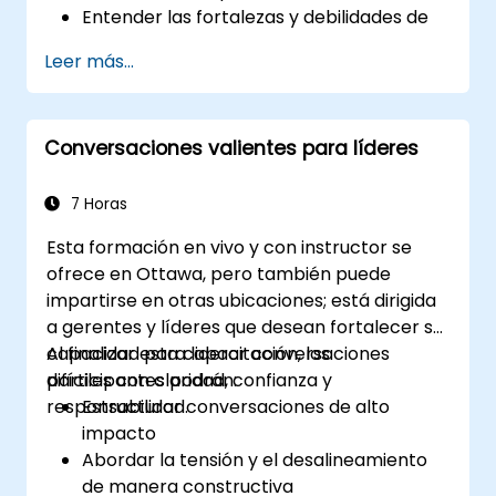
Entender las fortalezas y debilidades de
los diversos medios de comunicación
Leer más...
disponibles
Gestionar a sus clientes y partes
interesadas, tanto internos como
Conversaciones valientes para líderes
externos
Explicar cómo manejar las situaciones
difíciles que puedan encontrar en la
7 Horas
oficina
Esta formación en vivo y con instructor se
ofrece en Ottawa, pero también puede
impartirse en otras ubicaciones; está dirigida
a gerentes y líderes que desean fortalecer su
capacidad para liderar conversaciones
Al finalizar esta capacitación, los
difíciles con claridad, confianza y
participantes podrán:
responsabilidad.
Estructurar conversaciones de alto
impacto
Abordar la tensión y el desalineamiento
de manera constructiva