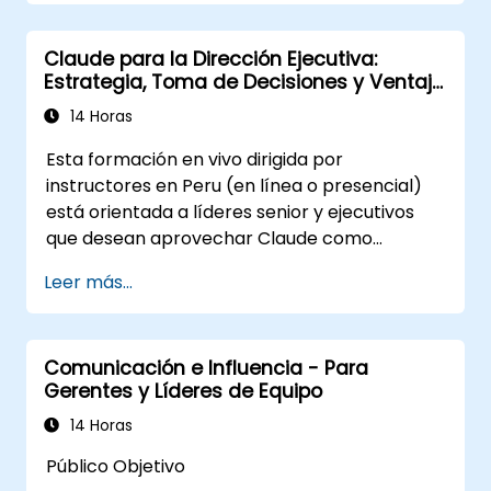
rendimiento del equipo.
Aplicar la retroalimentación obtenida de
Claude para la Dirección Ejecutiva:
las evaluaciones de liderazgo para
Estrategia, Toma de Decisiones y Ventaja
identificar fortalezas y áreas de
Competitiva
crecimiento.
14 Horas
Utilizar un modelo causal para explorar
Esta formación en vivo dirigida por
los comportamientos de liderazgo y su
instructores en Peru (en línea o presencial)
impacto directo en el clima laboral.
está orientada a líderes senior y ejecutivos
Desarrollar estrategias accionables para
que desean aprovechar Claude como
mejorar la adaptabilidad del liderazgo y el
asistente empresarial estratégico para
rendimiento del equipo.
Leer más...
mejorar la toma de decisiones, acelerar la
planificación y construir una ventaja
competitiva mediante un liderazgo
Comunicación e Influencia - Para
potenciado por IA.
Gerentes y Líderes de Equipo
14 Horas
Público Objetivo