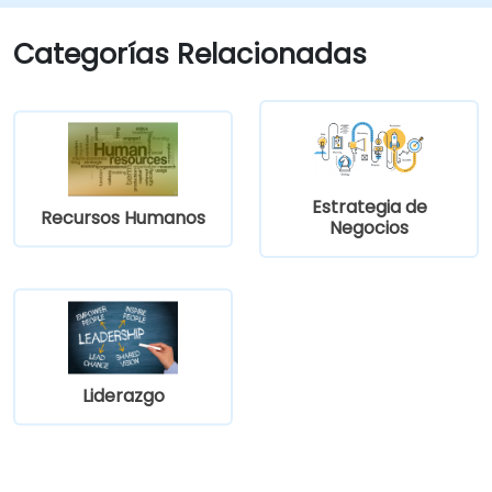
aprender cómo implementarlo en la
Cubrir los pasos clave en la gestión del
práctica.
cambio.
Categorías Relacionadas
Estrategia de
Recursos Humanos
Negocios
Liderazgo