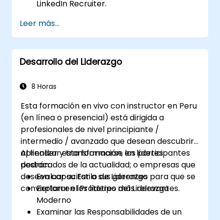
LinkedIn Recruiter.
Dominar las técnicas de búsqueda
Leer más...
Booleana.
Vender la oportunidad a los candidatos y
colaborar con los responsables de
Desarrollo del Liderazgo
contratación.
8 Horas
Esta formación en vivo con instructor en Peru
(en línea o presencial) está dirigida a
profesionales de nivel principiante /
intermedio / avanzado que desean descubrir,
aprender y transformarse en líderes
Al finalizar esta formación, los participantes
destacados de la actualidad; o empresas que
podrán:
deseen capacitar a sus gerentes para que se
Evaluar su Estilo de Liderazgo
conviertan en los líderes más relevantes.
Explorar el Prototipo del Liderazgo
Moderno
Examinar las Responsabilidades de un