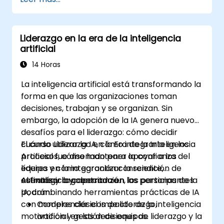
establecimiento de objetivos.
Facilitar conversaciones de coaching
significativas y transformadoras.
Liderazgo en la era de la inteligencia
Cumplir con el Código de Ética de ICF en
artificial
los compromisos profesionales de
coaching.
14 Horas
Desarrollar un estilo personalizado de
La inteligencia artificial está transformando la
coaching alineado con los principios de
forma en que las organizaciones toman
ICF.
decisiones, trabajan y se organizan. Sin
embargo, la adopción de la IA genera nuevos
desafíos para el liderazgo: cómo decidir
cuándo utilizar la IA, cómo integrarla en los
El curso Liderazgo en la Era de la Inteligencia
procesos, cómo mantener la confianza del
Artificial fue diseñado para apoyar a los
equipo y cómo garantizar la rendición de
líderes en la integración consciente,
cuentas y la gobernanza.
estratégica y centrada en las personas de la
Al finalizar la capacitación, los participantes
IA, combinando herramientas prácticas de IA
podrán:
con modelos clásicos de liderazgo,
Comprender el impacto de la inteligencia
motivación y gestión de equipos.
artificial en las decisiones de liderazgo y la