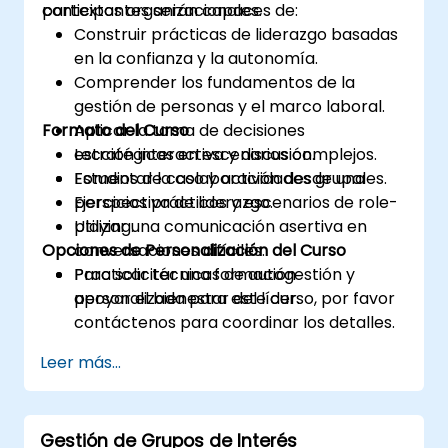
contextos organizacionales.
participantes serán capaces de:
Construir prácticas de liderazgo basadas
en la confianza y la autonomía.
Comprender los fundamentos de la
gestión de personas y el marco laboral.
Formato del Curso
Aplicar la toma de decisiones
estratégicas en escenarios complejos.
Lección interactiva y discusión.
Fomentar la colaboración desde una
Estudios de caso y actividades grupales.
perspectiva de liderazgo.
Ejercicios prácticos y escenarios de role-
Utilizar una comunicación asertiva en
playing.
Opciones de Personalización del Curso
conversaciones difíciles.
Practicar técnicas de autogestión y
Para solicitar una formación
apoyar el bienestar del líder.
personalizada para este curso, por favor
contáctenos para coordinar los detalles.
Leer más...
Gestión de Grupos de Interés