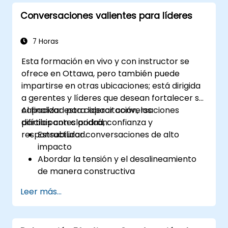
Construir acuerdos del equipo y un plan
Conversaciones valientes para líderes
de adopción de 30 días.
7 Horas
Esta formación en vivo y con instructor se
ofrece en Ottawa, pero también puede
impartirse en otras ubicaciones; está dirigida
a gerentes y líderes que desean fortalecer su
capacidad para liderar conversaciones
Al finalizar esta capacitación, los
difíciles con claridad, confianza y
participantes podrán:
responsabilidad.
Estructurar conversaciones de alto
impacto
Abordar la tensión y el desalineamiento
de manera constructiva
Mejorar la confianza y la responsabilidad
Leer más...
del equipo
Liderar con claridad bajo presión