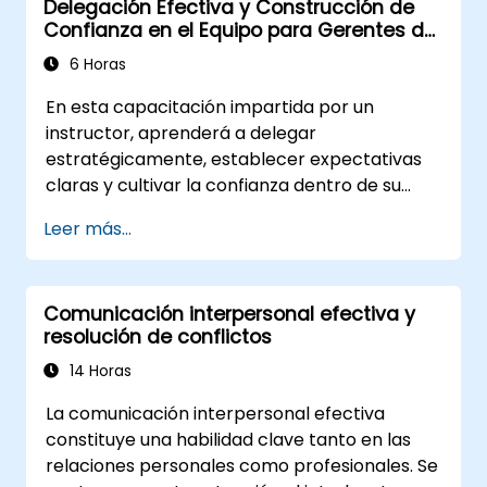
Delegación Efectiva y Construcción de
Confianza en el Equipo para Gerentes de
Nivel Intermedio
6 Horas
En esta capacitación impartida por un
instructor, aprenderá a delegar
estratégicamente, establecer expectativas
claras y cultivar la confianza dentro de su
equipo. Diseñado para gerentes de nivel
Leer más...
intermedio, este curso cubre las barreras
para la delegación, técnicas prácticas de
transferencia, estructuras de responsabilidad
Comunicación interpersonal efectiva y
y prácticas para construir confianza.
resolución de conflictos
14 Horas
La comunicación interpersonal efectiva
constituye una habilidad clave tanto en las
relaciones personales como profesionales. Se