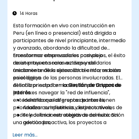
14 Horas
Esta formación en vivo con instrucción en
Peru (en línea o presencial) está dirigida a
participantes de nivel principiante, intermedio
y avanzado, abordando la dificultad de
transformar observadores pasivos o
En entornos empresariales complejos, el éxito
resistentes en socios activos y solidarios
de un proyecto rara vez depende
mediante análisis sistemático e información
únicamente de la ejecución técnica; se basa
psicológica.
en el apoyo de las personas involucradas. El
desafío principal en la
Al finalizar esta formación, los participantes
Gestión de Grupos de
Interés
podrán:
es navegar la "red de influencia",
entendiendo que diferentes partes tienen
Identificar a los grupos de interés,
prioridades competitivas, distintos niveles de
Analizar su influencia y expectativas,
poder y definiciones subjetivas del éxito. Sin
Seleccionar estrategias de comunicación
una gestión proactiva, los proyectos a
adecuadas,
menudo enfrentan "obstáculos ocultos",
Manejar conflictos de intereses,
Leer más...
cambios repentinos en el apoyo o
Construir relaciones a largo plazo.