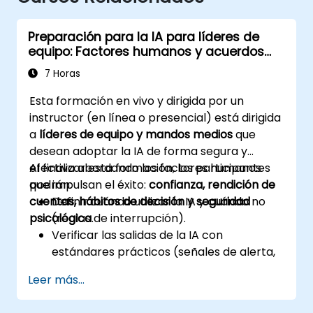
Preparación para la IA para líderes de
equipo: Factores humanos y acuerdos
del equipo
7 Horas
Esta formación en vivo y dirigida por un
instructor (en línea o presencial) está dirigida
a
líderes de equipo y mandos medios
que
desean adoptar la IA de forma segura y
efectiva abordando los factores humanos
Al finalizar esta formación, los participantes
que impulsan el éxito:
podrán:
confianza, rendición de
cuentas, hábitos de decisión y seguridad
Definir cuándo utilizar la IA y cuándo no
psicológica
(reglas de interrupción).
.
Verificar las salidas de la IA con
estándares prácticos (señales de alerta,
fuente secundaria).
Leer más...
Establecer la rendición de cuentas y los
disparadores de escalación.