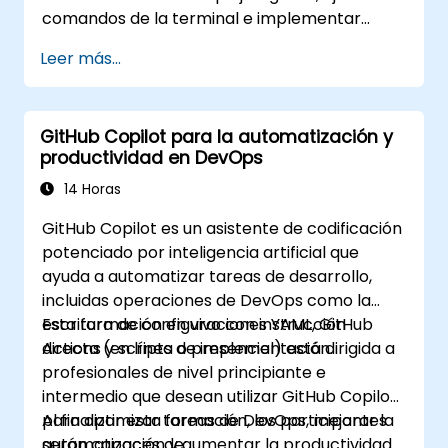
comandos de la terminal e implementar
gobernanza empresarial.
Leer más...
GitHub Copilot para la automatización y
productividad en DevOps
14 Horas
GitHub Copilot es un asistente de codificación
potenciado por inteligencia artificial que
ayuda a automatizar tareas de desarrollo,
incluidas operaciones de DevOps como la
escritura de configuraciones YAML, GitHub
Esta formación en vivo con instrucción
Actions y scripts de implementación.
directa (en línea o presencial) está dirigida a
profesionales de nivel principiante e
intermedio que desean utilizar GitHub Copilot
para optimizar tareas de DevOps, mejorar la
Al finalizar esta formación, los participantes
automatización y aumentar la productividad.
serán capaces de: