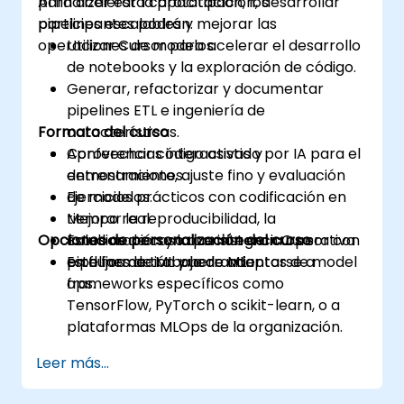
para acelerar la prototipación, desarrollar
Al finalizar esta capacitación, los
pipelines escalables y mejorar las
participantes podrán:
operaciones de modelos.
Utilizar Cursor para acelerar el desarrollo
de notebooks y la exploración de código.
Generar, refactorizar y documentar
pipelines ETL e ingeniería de
Formato del curso
características.
Aprovechar código asistido por IA para el
Conferencias interactivas y
entrenamiento, ajuste fino y evaluación
demostraciones.
de modelos.
Ejercicios prácticos con codificación en
Mejorar la reproducibilidad, la
tiempo real.
Opciones de personalización del curso
colaboración y la consistencia operativa
Estudios de caso que integran Cursor con
en flujos de trabajo de ML.
pipelines de ML y herramientas de model
Esta formación puede adaptarse a
ops.
frameworks específicos como
TensorFlow, PyTorch o scikit-learn, o a
plataformas MLOps de la organización.
Leer más...