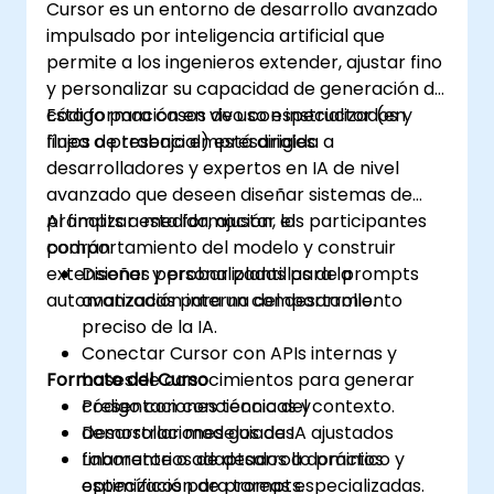
Cursor es un entorno de desarrollo avanzado
impulsado por inteligencia artificial que
permite a los ingenieros extender, ajustar fino
y personalizar su capacidad de generación de
código para casos de uso especializados y
Esta formación en vivo con instructor (en
flujos de trabajo empresariales.
línea o presencial) está dirigida a
desarrolladores y expertos en IA de nivel
avanzado que deseen diseñar sistemas de
prompts a medida, ajustar el
Al finalizar esta formación, los participantes
comportamiento del modelo y construir
podrán:
extensiones personalizadas para la
Diseñar y probar plantillas de prompts
automatización interna del desarrollo.
avanzadas para un comportamiento
preciso de la IA.
Conectar Cursor con APIs internas y
Formato del Curso
bases de conocimientos para generar
código con conciencia del contexto.
Presentaciones técnicas y
Desarrollar modelos de IA ajustados
demostraciones guiadas.
finamente o adaptados a dominios
Laboratorios de desarrollo práctico y
específicos para tareas especializadas.
optimización de prompts.