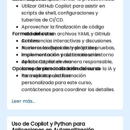
Utilizar GitHub Copilot para asistir en
scripts de shell, configuraciones y
tuberías de CI/CD.
Aprovechar la finalización de código
Formato del curso
mediante IA en archivos YAML y GitHub
Actions.
Conferencias interactivas y discusiones.
Acelerar los flujos de trabajo de pruebas,
Numerosos ejercicios y prácticas.
implementación y automatización.
Implementación práctica en un entorno
Aplicar Copilot de manera responsable,
de laboratorio en vivo.
Opciones de personalización del curso
comprendiendo las limitaciones de la IA y
las mejores prácticas.
Para solicitar una formación
personalizada para este curso,
contáctenos para coordinar los detalles.
Leer más...
Uso de Copilot y Python para
Aplicaciones en Automatización