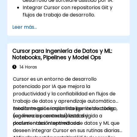
desarrollo de software asistido por IA.
Integrar Cursor con repositorios Git y
flujos de trabajo de desarrollo.
Utilizar lenguaje natural para generar,
Leer más...
depurar y optimizar código.
Aprovechar las capacidades de IA para la
refactorización, documentación y
Cursor para Ingeniería de Datos y ML:
pruebas.
Notebooks, Pipelines y Model Ops
14 Horas
Cursor es un entorno de desarrollo
potenciado por IA que mejora la
productividad y la confiabilidad en flujos de
trabajo de datos y aprendizaje automático
mediante generación inteligente de código,
Esta formación impartida por instructores
sugerencias contextualizadas y
(en línea o presencial) está dirigida a
documentación optimizada.
profesionales intermedios de datos y ML que
deseen integrar Cursor en sus rutinas diarias