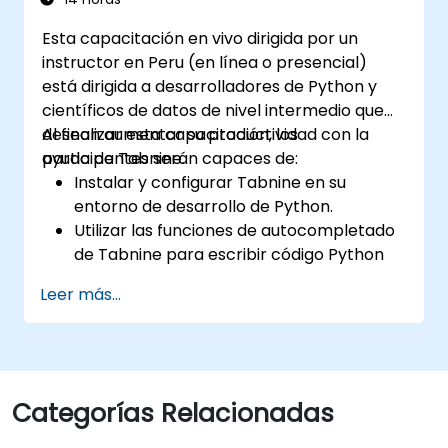
Esta capacitación en vivo dirigida por un
instructor en Peru (en línea o presencial)
está dirigida a desarrolladores de Python y
científicos de datos de nivel intermedio que
desean aumentar su productividad con la
Al finalizar esta capacitación, los
ayuda de Tabnine.
participantes serán capaces de:
Instalar y configurar Tabnine en su
entorno de desarrollo de Python.
Utilizar las funciones de autocompletado
de Tabnine para escribir código Python
con mayor eficiencia.
Leer más...
Personalizar el comportamiento de
Tabnine según su estilo de codificación y
las necesidades del proyecto.
Comprender cómo funciona el modelo de
IA de Tabnine específicamente con
Categorías Relacionadas
código Python.