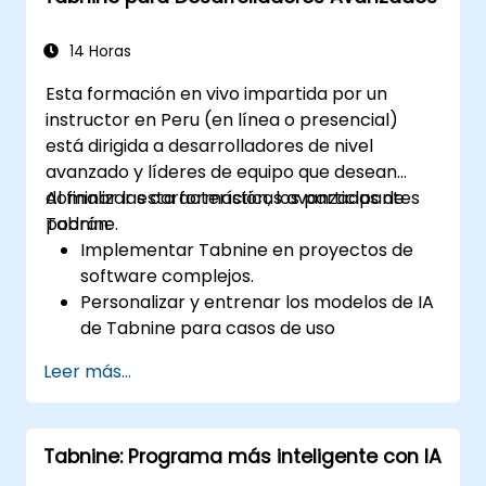
14 Horas
Esta formación en vivo impartida por un
instructor en Peru (en línea o presencial)
está dirigida a desarrolladores de nivel
avanzado y líderes de equipo que desean
dominar las características avanzadas de
Al finalizar esta formación, los participantes
Tabnine.
podrán:
Implementar Tabnine en proyectos de
software complejos.
Personalizar y entrenar los modelos de IA
de Tabnine para casos de uso
específicos.
Leer más...
Integrar Tabnine en los flujos de trabajo
del equipo y las canalizaciones de
desarrollo.
Tabnine: Programa más inteligente con IA
Mejorar la calidad del código y acelerar
los ciclos de desarrollo aprovechando las