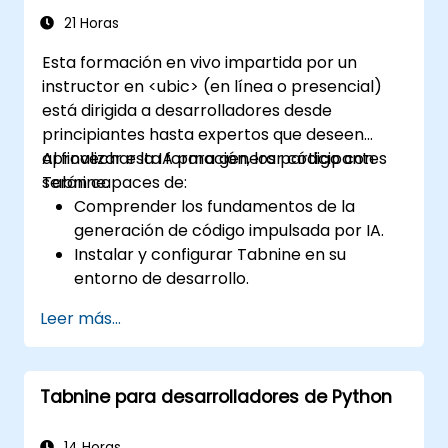
insights de Tabnine.
21 Horas
Esta formación en vivo impartida por un
instructor en <ubic> (en línea o presencial)
está dirigida a desarrolladores desde
principiantes hasta expertos que deseen
aprovechar la IA para generar código con
Al finalizar esta formación, los participantes
Tabnine.
serán capaces de:
Comprender los fundamentos de la
generación de código impulsada por IA.
Instalar y configurar Tabnine en su
entorno de desarrollo.
Utilizar Tabnine para completar código
Leer más...
eficientemente y corregir errores.
Crear y entrenar modelos de IA
personalizados con Tabnine para tareas
Tabnine para desarrolladores de Python
especializadas.
14 Horas