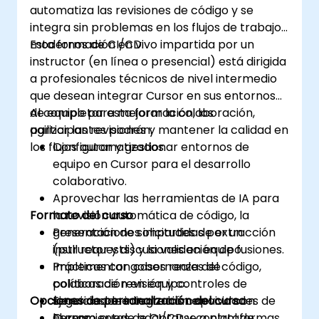
automatiza las revisiones de código y se
integra sin problemas en los flujos de trabajo
modernos de CI/CD.
Esta formación en vivo impartida por un
instructor (en línea o presencial) está dirigida
a profesionales técnicos de nivel intermedio
que desean integrar Cursor en sus entornos
de equipo para mejorar la colaboración,
Al completar esta formación, los
agilizar las revisiones y mantener la calidad en
participantes podrán:
los flujos automatizados.
Configurar y gestionar entornos de
equipo en Cursor para el desarrollo
colaborativo.
Aprovechar las herramientas de IA para
Formato del curso
la revisión automática de código, la
generación de solicitudes de extracción
Presentaciones impartidas por un
(pull requests) y la validación de fusiones.
instructor y discusiones en equipo.
Implementar gobernanza del código,
Prácticas con casos reales de
políticas de revisión y controles de
colaboración en equipo.
Opciones de personalización del curso
seguridad mediante las capacidades de
Ejercicios de integración en vivo con
Cursor.
herramientas de CI/CD y control de
El curso puede adaptarse a plataformas