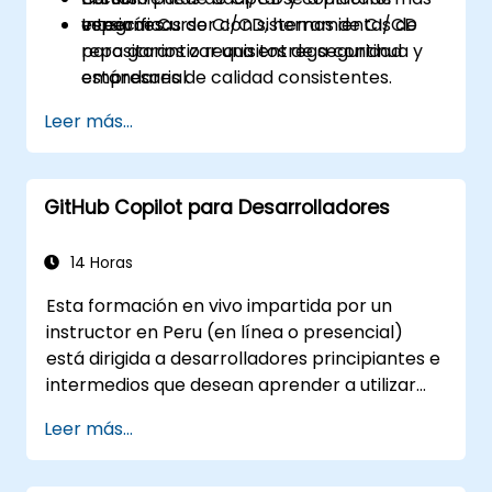
Integrar Cursor con sistemas de CI/CD
versiones.
específicas de CI/CD, herramientas de
para garantizar una entrega continua y
repositorios o requisitos de seguridad
estándares de calidad consistentes.
empresarial.
Leer más...
GitHub Copilot para Desarrolladores
14 Horas
Esta formación en vivo impartida por un
instructor en Peru (en línea o presencial)
está dirigida a desarrolladores principiantes e
intermedios que desean aprender a utilizar
eficazmente las capacidades de GitHub
Leer más...
Copilot dentro de flujos de trabajo modernos
de desarrollo.