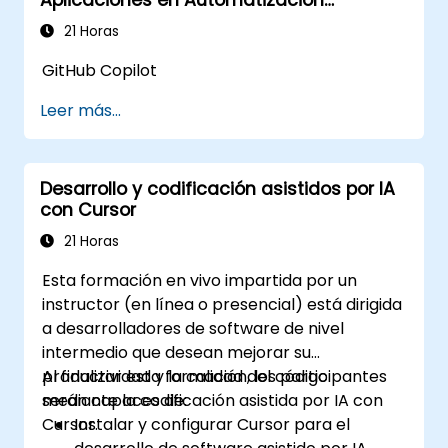
Industrial
21 Horas
GitHub Copilot
Leer más...
Desarrollo y codificación asistidos por IA
con Cursor
21 Horas
Esta formación en vivo impartida por un
instructor (en línea o presencial) está dirigida
a desarrolladores de software de nivel
intermedio que desean mejorar su
productividad y la calidad del código
Al finalizar esta formación, los participantes
mediante la codificación asistida por IA con
serán capaces de:
Cursor.
Instalar y configurar Cursor para el