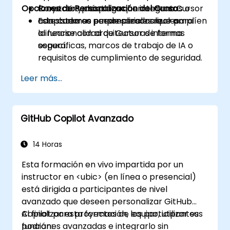
Opciones de Personalización del Curso
Construir y desplegar herramientas o
Proyectos prácticos que integran Cursor
adaptadores personalizados que amplíen
con sistemas empresariales reales.
Este curso se puede personalizar para
la funcionalidad de Cursor de forma
alinearse con arquitecturas internas
segura.
específicas, marcos de trabajo de IA o
requisitos de cumplimiento de seguridad.
Leer más...
GitHub Copilot Avanzado
14 Horas
Esta formación en vivo impartida por un
instructor en <ubic> (en línea o presencial)
está dirigida a participantes de nivel
avanzado que deseen personalizar GitHub
Copilot para proyectos de equipo, utilizar sus
Al finalizar esta formación, los participantes
funciones avanzadas e integrarlo sin
podrán: