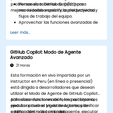
problemas en tuberías de CI/CD para
Personalizar GitHub Copilot para
mejorar la colaboración y la productividad.
necesidades específicas del proyecto y
flujos de trabajo del equipo.
Aprovechar las funciones avanzadas de
Copilot para tareas de codificación
Leer más...
complejas.
Integrar GitHub Copilot en tuberías de
CI/CD y entornos colaborativos.
GitHub Copilot: Modo de Agente
Optimizar la colaboración del equipo
Avanzado
utilizando herramientas basadas en IA.
Administrar y solucionar problemas de los
21 Horas
ajustes y permisos de Copilot de manera
Esta formación en vivo impartida por un
efectiva.
instructor en Peru (en línea o presencial)
está dirigida a desarrolladores que desean
utilizar el Modo de Agente de GitHub Copilot
para crear funciones de forma autónoma,
Al finalizar esta formación, los participantes
ejecutar pruebas y gestionar tareas de
podrán activar el Modo de Agente, planificar
codificación más complejas.
e iterar dentro del ciclo del agente, ejecutar