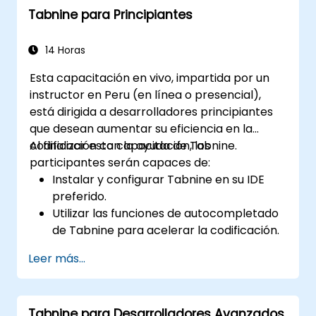
Tabnine para Principiantes
14 Horas
Esta capacitación en vivo, impartida por un
instructor en Peru (en línea o presencial),
está dirigida a desarrolladores principiantes
que desean aumentar su eficiencia en la
codificación con la ayuda de Tabnine.
Al finalizar esta capacitación, los
participantes serán capaces de:
Instalar y configurar Tabnine en su IDE
preferido.
Utilizar las funciones de autocompletado
de Tabnine para acelerar la codificación.
Personalizar la configuración de Tabnine
Leer más...
para obtener una asistencia óptima.
Comprender cómo la inteligencia
artificial de Tabnine aprende de su código
Tabnine para Desarrolladores Avanzados
para ofrecer mejores sugerencias.