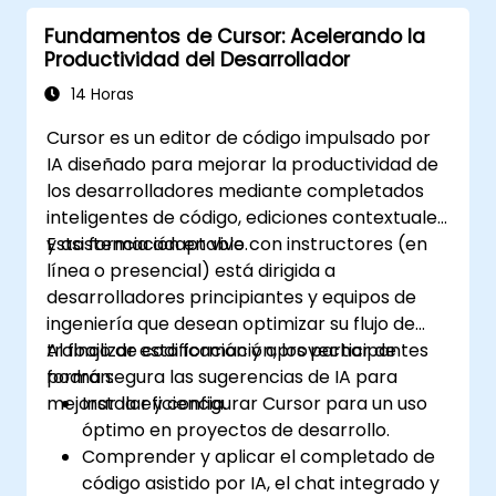
Fundamentos de Cursor: Acelerando la
Productividad del Desarrollador
14 Horas
Cursor es un editor de código impulsado por
IA diseñado para mejorar la productividad de
los desarrolladores mediante completados
inteligentes de código, ediciones contextuales
y asistencia adaptable.
Esta formación en vivo con instructores (en
línea o presencial) está dirigida a
desarrolladores principiantes y equipos de
ingeniería que desean optimizar su flujo de
trabajo de codificación y aprovechar de
Al finalizar esta formación, los participantes
forma segura las sugerencias de IA para
podrán:
mejorar la eficiencia.
Instalar y configurar Cursor para un uso
óptimo en proyectos de desarrollo.
Comprender y aplicar el completado de
código asistido por IA, el chat integrado y