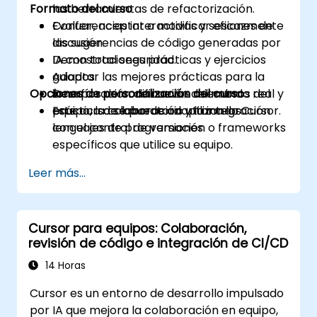
Formato del curso
las herramientas de refactorización.
Evaluar, aceptar o modificar eficazmente
Conferencias interactivas y sesiones de
las sugerencias de código generadas por
discusión.
IA con total seguridad.
Demostraciones prácticas y ejercicios
Adoptar las mejores prácticas para la
guiados.
Opciones de personalización del curso
incorporación de nuevos miembros del
Desafíos de codificación del mundo real y
equipo, la colaboración y la integración
práctica de laboratorio utilizando Cursor.
Este curso se puede adaptar a los
con el control de versiones.
lenguajes de programación o frameworks
específicos que utilice su equipo.
Leer más...
Cursor para equipos: Colaboración,
revisión de código e integración de CI/CD
14 Horas
Cursor es un entorno de desarrollo impulsado
por IA que mejora la colaboración en equipo,