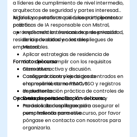
a líderes de cumplimiento de nivel intermedio,
arquitectos de seguridad y partes interesadas
legales y operativas que deseen implementar
Al finalizar esta formación, los participantes
prácticas de IA responsable con Mistral,
podrán:
aprovechando los mecanismos de privacidad,
Implementar técnicas de preservación
residencia de datos y controles
de la privacidad en los despliegues de
empresariales.
Mistral.
Aplicar estrategias de residencia de
Formato del curso
datos para cumplir con los requisitos
normativos.
Clase interactiva y discusión.
Configurar controles de grado
Casos prácticos y ejercicios centrados en
empresarial, como RBAC, SSO y registros
el cumplimiento normativo.
de auditoría.
Implementación práctica de controles de
Opciones de personalización del curso
Evaluar opciones de proveedores y
IA empresarial.
modelos de despliegue para asegurar el
Para solicitar una formación
cumplimiento normativo.
personalizada para este curso, por favor
póngase en contacto con nosotros para
organizarla.