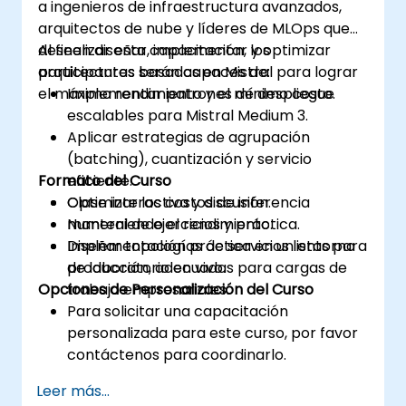
a ingenieros de infraestructura avanzados,
arquitectos de nube y líderes de MLOps que
deseen diseñar, implementar y optimizar
Al finalizar esta capacitación, los
arquitecturas basadas en Mistral para lograr
participantes serán capaces de:
el máximo rendimiento y el mínimo costo.
Implementar patrones de despliegue
escalables para Mistral Medium 3.
Aplicar estrategias de agrupación
(batching), cuantización y servicio
Formato del Curso
eficiente.
Optimizar los costos de inferencia
Clase interactiva y discusión.
manteniendo el rendimiento.
Numeral de ejercicios y práctica.
Diseñar topologías de servicios listas para
Implementación práctica en un entorno
producción, adecuadas para cargas de
de laboratorio en vivo.
Opciones de Personalización del Curso
trabajo empresariales.
Para solicitar una capacitación
personalizada para este curso, por favor
contáctenos para coordinarlo.
Leer más...