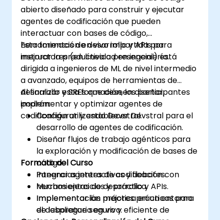
abierto diseñado para construir y ejecutar
agentes de codificación que pueden
interactuar con bases de código,
herramientas de desarrollo y APIs para
Esta formación en vivo impartida por
mejorar la productividad en ingeniería.
instructores (en línea o presencial) está
dirigida a ingenieros de ML de nivel intermedio
a avanzado, equipos de herramientas de
desarrollo y SREs que deseen diseñar,
Al finalizar esta formación, los participantes
implementar y optimizar agentes de
podrán:
codificación utilizando Devstral.
Configurar y establecer Devstral para el
desarrollo de agentes de codificación.
Diseñar flujos de trabajo agénticos para
la exploración y modificación de bases de
Formato del Curso
código.
Integrar agentes de codificación con
Ponencias interactivas y debates.
herramientas de desarrollo y APIs.
Muchos ejercicios y práctica.
Implementar las mejores prácticas para
Implementación práctica en un entorno
el despliegue seguro y eficiente de
de laboratorio en vivo.