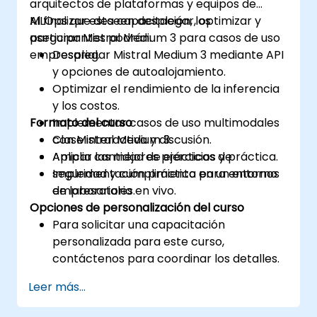
arquitectos de plataformas y equipos de
MLOps que deseen desplegar, optimizar y
Al finalizar esta capacitación, los
asegurar Mistral Medium 3 para casos de uso
participantes podrán:
empresarial.
Desplegar Mistral Medium 3 mediante API
y opciones de autoalojamiento.
Optimizar el rendimiento de la inferencia
y los costos.
Formato del curso
Implementar casos de uso multimodales
con Mistral Medium 3.
Clase interactiva y discusión.
Aplicar las mejores prácticas de
Amplia cantidad de ejercicios y práctica.
seguridad y cumplimiento para entornos
Implementación práctica en un entorno
empresariales.
de laboratorio en vivo.
Opciones de personalización del curso
Para solicitar una capacitación
personalizada para este curso,
contáctenos para coordinar los detalles.
Leer más...