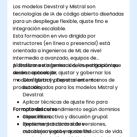
Los modelos Devstral y Mistral son
tecnologías de IA de código abierto diseñadas
para un despliegue flexible, ajuste fino e
integración escalable.
Esta formación en vivo dirigida por
instructores (en línea o presencial) está
orientada a ingenieros de ML de nivel
intermedio a avanzado, equipos de
plataforma e ingenieros de investigación que
Al finalizar esta formación, los participantes
desean autoalojar, ajustar y gobernar los
serán capaces de:
modelos Mistral y Devstral en entornos de
Configurar y preparar entornos
producción.
autoalojados para los modelos Mistral y
Devstral.
Aplicar técnicas de ajuste fino para
Formato del curso
optimizar el rendimiento según dominios
específicos.
Clase interactiva y discusión grupal.
Implementar control de versiones,
Ejercicios prácticos sobre
monitoreo y gobernanza del ciclo de vida.
autoalojamiento y ajuste fino.