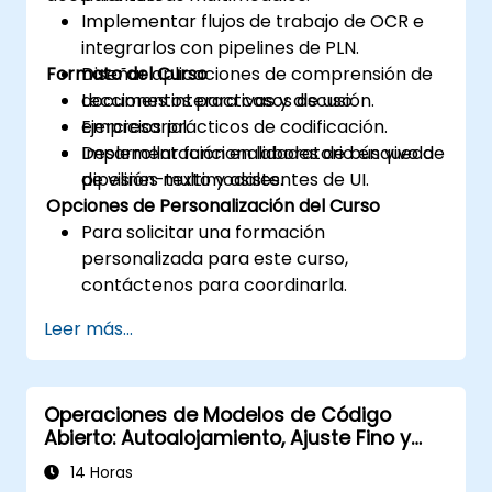
Implementar flujos de trabajo de OCR e
integrarlos con pipelines de PLN.
Formato del Curso
Diseñar aplicaciones de comprensión de
documentos para casos de uso
Lecciones interactivas y discusión.
empresarial.
Ejercicios prácticos de codificación.
Desarrollar funcionalidades de búsqueda
Implementación en laboratorio en vivo de
de visión-texto y asistentes de UI.
pipelines multimodales.
Opciones de Personalización del Curso
Para solicitar una formación
personalizada para este curso,
contáctenos para coordinarla.
Leer más...
Operaciones de Modelos de Código
Abierto: Autoalojamiento, Ajuste Fino y
Gobernanza con Modelos Devstral y
14 Horas
Mistral