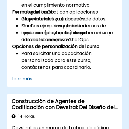
en el cumplimiento normativo.
Formato del curso
Integrar Le Chat con aplicaciones
empresariales y almacenes de datos.
Clase interactiva y discusión.
Diseñar e implementar cuadernos de
Muchas ejercicios y práctica.
ejecución (playbooks) de gobernanza y
Implementación práctica en un entorno
administración para ChatOps.
de laboratorio en vivo.
Opciones de personalización del curso
Para solicitar una capacitación
personalizada para este curso,
contáctenos para coordinarlo.
Leer más...
Construcción de Agentes de
Codificación con Devstral: Del Diseño del
Agente a las Herramientas
14 Horas
Devstral es un marco de trabajo de código