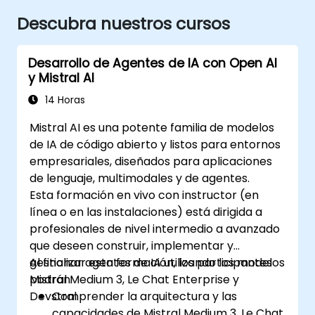
Descubra nuestros cursos
Desarrollo de Agentes de IA con Open AI
y Mistral AI
14 Horas
Mistral AI es una potente familia de modelos
de IA de código abierto y listos para entornos
empresariales, diseñados para aplicaciones
de lenguaje, multimodales y de agentes.
Esta formación en vivo con instructor (en
línea o en las instalaciones) está dirigida a
profesionales de nivel intermedio a avanzado
que deseen construir, implementar y
gestionar agentes de IA utilizando los modelos
Al finalizar esta formación, los participantes
Mistral Medium 3, Le Chat Enterprise y
podrán:
Devstral.
Comprender la arquitectura y las
capacidades de Mistral Medium 3, Le Chat