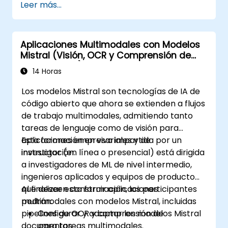
Leer más...
Aplicaciones Multimodales con Modelos
Mistral (Visión, OCR y Comprensión de
Documentos)
14 Horas
Los modelos Mistral son tecnologías de IA de
código abierto que ahora se extienden a flujos
de trabajo multimodales, admitiendo tanto
tareas de lenguaje como de visión para
aplicaciones empresariales y de
Esta formación en vivo impartida por un
investigación.
instructor (en línea o presencial) está dirigida
a investigadores de ML de nivel intermedio,
ingenieros aplicados y equipos de producto
que deseen construir aplicaciones
Al finalizar esta formación, los participantes
multimodales con modelos Mistral, incluidas
podrán:
pipelines de OCR y comprensión de
Configurar y adaptar los modelos Mistral
documentos.
para tareas multimodales.