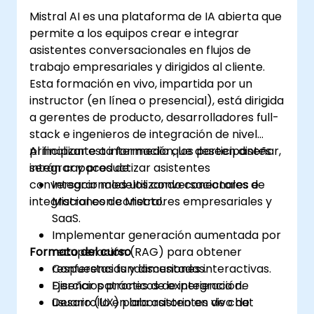
Mistral AI es una plataforma de IA abierta que
permite a los equipos crear e integrar
asistentes conversacionales en flujos de
trabajo empresariales y dirigidos al cliente.
Esta formación en vivo, impartida por un
instructor (en línea o presencial), está dirigida
a gerentes de producto, desarrolladores full-
stack e ingenieros de integración de nivel
principiante a intermedio que deseen diseñar,
Al finalizar esta formación, los participantes
integrar y productizar asistentes
serán capaces de:
conversacionales utilizando conectores e
Integrar modelos conversacionales de
integraciones de Mistral.
Mistral con conectores empresariales y
SaaS.
Implementar generación aumentada por
Formato del curso
recuperación (RAG) para obtener
respuestas fundamentadas.
Conferencias y discusiones interactivas.
Diseñar patrones de experiencia de
Ejercicios prácticos de integración.
usuario (UX) para asistentes de chat
Desarrollo en laboratorio en vivo de