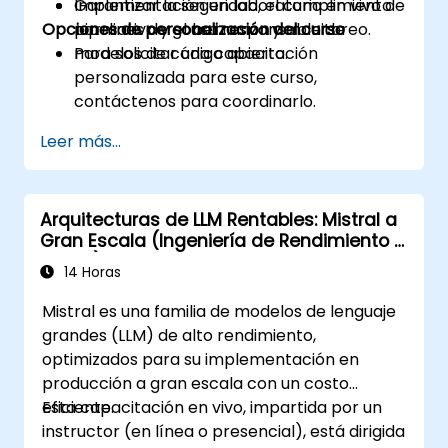
Garantizar la seguridad, el cumplimiento
Implementación en laboratorio en vivo de
Opciones de personalización del curso
normativo y el uso responsable de
pipelines de gobernanza y monitoreo.
modelos de código abierto.
Para solicitar una capacitación
personalizada para este curso,
contáctenos para coordinarlo.
Leer más...
Arquitecturas de LLM Rentables: Mistral a
Gran Escala (Ingeniería de Rendimiento y
Costo)
14 Horas
Mistral es una familia de modelos de lenguaje
grandes (LLM) de alto rendimiento,
optimizados para su implementación en
producción a gran escala con un costo
eficiente.
Esta capacitación en vivo, impartida por un
instructor (en línea o presencial), está dirigida