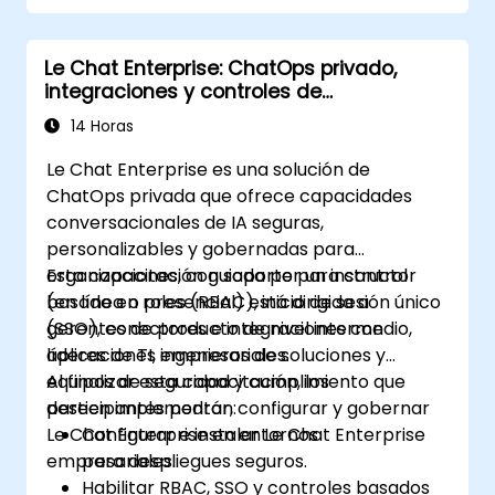
Le Chat Enterprise: ChatOps privado,
integraciones y controles de
administración
14 Horas
Le Chat Enterprise es una solución de
ChatOps privada que ofrece capacidades
conversacionales de IA seguras,
personalizables y gobernadas para
organizaciones, con soporte para control
Esta capacitación guiada por un instructor
basado en roles (RBAC), inicio de sesión único
(en línea o presencial) está dirigida a
(SSO), conectores e integraciones con
gerentes de producto de nivel intermedio,
aplicaciones empresariales.
líderes de TI, ingenieros de soluciones y
equipos de seguridad y cumplimiento que
Al finalizar esta capacitación, los
deseen implementar, configurar y gobernar
participantes podrán:
Le Chat Enterprise en entornos
Configurar e instalar Le Chat Enterprise
empresariales.
para despliegues seguros.
Habilitar RBAC, SSO y controles basados