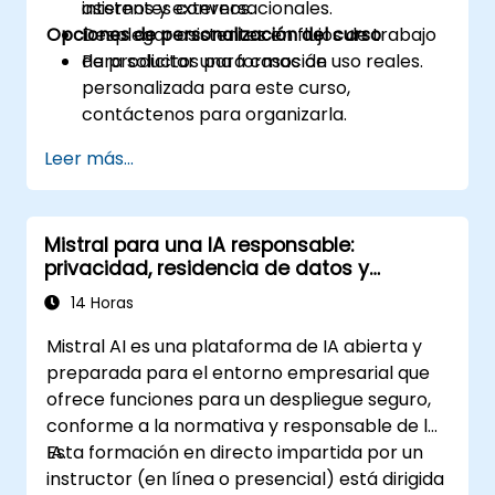
internos y externos.
asistentes conversacionales.
Opciones de personalización del curso
Desplegar asistentes en flujos de trabajo
de productos para casos de uso reales.
Para solicitar una formación
personalizada para este curso,
contáctenos para organizarla.
Leer más...
Mistral para una IA responsable:
privacidad, residencia de datos y
controles empresariales
14 Horas
Mistral AI es una plataforma de IA abierta y
preparada para el entorno empresarial que
ofrece funciones para un despliegue seguro,
conforme a la normativa y responsable de la
IA.
Esta formación en directo impartida por un
instructor (en línea o presencial) está dirigida