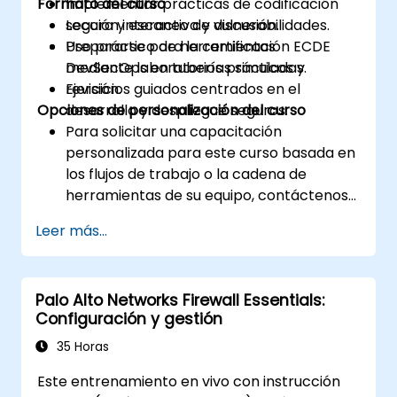
Formato del curso
Implementar prácticas de codificación
segura y escaneo de vulnerabilidades.
Lección interactiva y discusión.
Prepararse para la certificación ECDE
Uso práctico de herramientas
mediante laboratorios prácticos y
DevSecOps en tuberías simuladas.
revisión.
Ejercicios guiados centrados en el
Opciones de personalización del curso
desarrollo y despliegue seguros.
Para solicitar una capacitación
personalizada para este curso basada en
los flujos de trabajo o la cadena de
herramientas de su equipo, contáctenos
para coordinar los detalles.
Leer más...
Palo Alto Networks Firewall Essentials:
Configuración y gestión
35 Horas
Este entrenamiento en vivo con instrucción