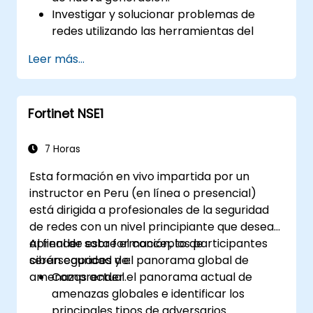
Investigar y solucionar problemas de
redes utilizando las herramientas del
firewall.
Leer más...
Analizar registros avanzados para
resolver escenarios del mundo real.
Fortinet NSE1
7 Horas
Esta formación en vivo impartida por un
instructor en Peru (en línea o presencial)
está dirigida a profesionales de la seguridad
de redes con un nivel principiante que desean
aprender sobre el concepto de
Al final de esta formación, los participantes
ciberseguridad y el panorama global de
serán capaces de:
amenazas actual.
Comprender el panorama actual de
amenazas globales e identificar los
principales tipos de adversarios