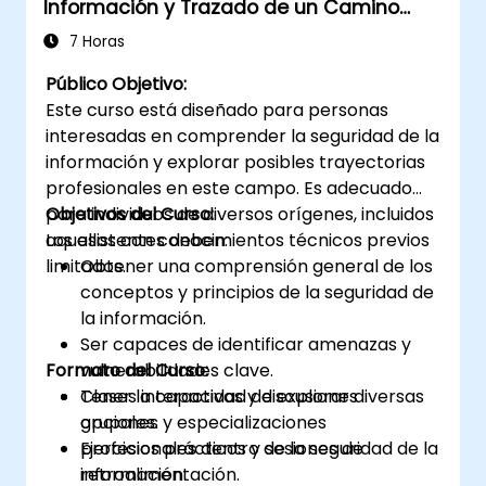
Información y Trazado de un Camino
Profesional
7 Horas
Público Objetivo:
Este curso está diseñado para personas
interesadas en comprender la seguridad de la
información y explorar posibles trayectorias
profesionales en este campo. Es adecuado
para individuos de diversos orígenes, incluidos
Objetivos del Curso:
aquellos con conocimientos técnicos previos
Los asistentes deben:
limitados.
Obtener una comprensión general de los
conceptos y principios de la seguridad de
la información.
Ser capaces de identificar amenazas y
Formato del Curso:
vulnerabilidades clave.
Tener la capacidad de explorar diversas
Clases interactivas y discusiones
opciones y especializaciones
grupales.
profesionales dentro de la seguridad de la
Ejercicios prácticos y sesiones de
información.
retroalimentación.