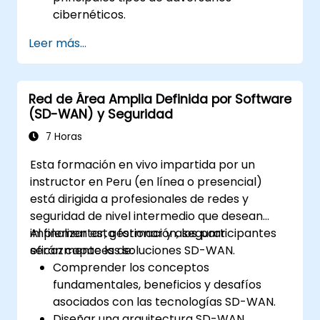
cibernéticos.
Reconocer los tipos principales de
Leer más...
malware y la mecánica de los ataques
cibernéticos.
Comprender los fundamentos de la
Red de Área Amplia Definida por Software
seguridad de redes y la importancia de un
(SD-WAN) y Seguridad
enfoque de seguridad en capas.
Conocer el Security Fabric de Fortinet y
7 Horas
cómo aborda los desafíos modernos de
Esta formación en vivo impartida por un
ciberseguridad.
instructor en Peru (en línea o presencial)
está dirigida a profesionales de redes y
seguridad de nivel intermedio que desean
implementar, gestionar y asegurar
Al finalizar esta formación, los participantes
eficazmente las soluciones SD-WAN.
serán capaces de:
Comprender los conceptos
fundamentales, beneficios y desafíos
asociados con las tecnologías SD-WAN.
Diseñar una arquitectura SD-WAN