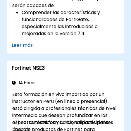
serán capaces de:
Comprender las características y
funcionalidades de FortiGate,
especialmente las introducidas o
mejoradas en la versión 7.4.
Configurar y gestionar dispositivos
Leer más...
FortiGate e implementar características
avanzadas de seguridad.
Desplegar y gestionar medidas
Fortinet NSE3
avanzadas de seguridad como IPS,
antivirus, filtrado web y gestión de
amenazas.
14 Horas
Monitorear las actividades de la red,
Esta formación en vivo impartida por un
analizar registros y generar informes
instructor en Peru (en línea o presencial)
para auditoría y cumplimiento.
está dirigida a profesionales técnicos de nivel
intermedio que desean profundizar en los
aspectos técnicos y funcionalidades de la
Al finalizar esta formación, los participantes
línea de productos de Fortinet para
podrán: