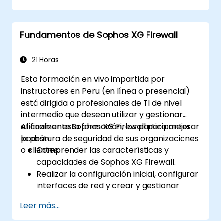
Utilizar las herramientas de
mantenimiento y la suite de gestión de
Honeywell para controlar un sistema de
Fundamentos de Sophos XG Firewall
seguridad.
21 Horas
Esta formación en vivo impartida por
instructores en Peru (en línea o presencial)
está dirigida a profesionales de TI de nivel
intermedio que desean utilizar y gestionar
eficazmente Sophos XG Firewall para mejorar
Al finalizar esta formación, los participantes
la postura de seguridad de sus organizaciones
podrán:
o clientes.
Comprender las características y
capacidades de Sophos XG Firewall.
Realizar la configuración inicial, configurar
interfaces de red y crear y gestionar
políticas y reglas del firewall.
Leer más...
Comprender cómo integrarse con