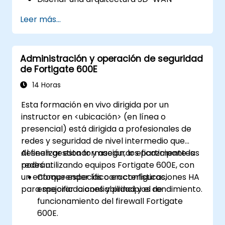
adaptada a las necesidades
Leer más...
organizacionales e implementar
eficazmente las soluciones SD-WAN.
Implementar y gestionar características
Administración y operación de seguridad
de seguridad dentro de un entorno SD-
de Fortigate 600E
WAN.
Monitorear, gestionar y solucionar
14 Horas
problemas en entornos SD-WAN.
Esta formación en vivo dirigida por un
instructor en <ubicación> (en línea o
presencial) está dirigida a profesionales de
redes y seguridad de nivel intermedio que
deseen gestionar y asegurar eficazmente las
Al finalizar esta formación, los participantes
redes utilizando equipos Fortigate 600E, con
podrán:
un enfoque específico en configuraciones HA
Comprender las características,
para mejorar la confiabilidad y el rendimiento.
especificaciones y principios de
funcionamiento del firewall Fortigate
600E.