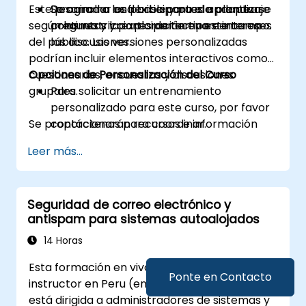
Este programa es flexible y puede adaptarse
Desarrollar una base para el aprendizaje
Se anima a los participantes a plantear
según las restricciones de tiempo e intereses
continuo y la exploración en este campo.
preguntas y participar activamente en
del público. Las versiones personalizadas
las discusiones.
podrían incluir elementos interactivos como
cuestionarios, encuestas y discusiones
Opciones de Personalización del Curso
grupales.
Para solicitar un entrenamiento
personalizado para este curso, por favor
Se proporcionarán recursos e información
contáctenos para coordinar.
sobre opciones de aprendizaje continuo,
Leer más...
organizaciones profesionales y recursos para
la carrera.
Seguridad de correo electrónico y
antispam para sistemas autoalojados
14 Horas
Esta formación en vivo impartida por un
Ponte en Contacto
instructor en Peru (en línea o presencial)
está dirigida a administradores de sistemas y