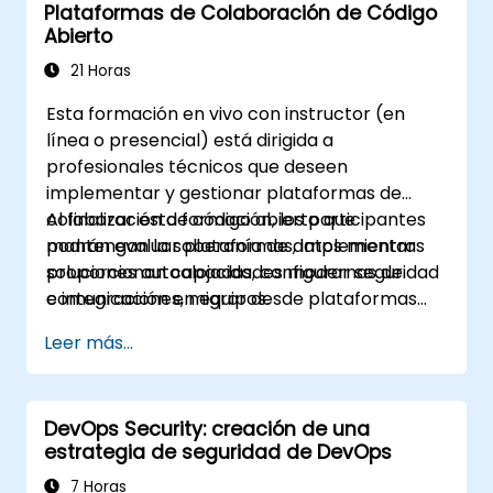
Plataformas de Colaboración de Código
Abierto
21 Horas
Esta formación en vivo con instructor (en
línea o presencial) está dirigida a
profesionales técnicos que deseen
implementar y gestionar plataformas de
colaboración de código abierto que
Al finalizar esta formación, los participantes
mantengan la soberanía de datos mientras
podrán evaluar plataformas, implementar
proporcionan capacidades modernas de
soluciones autoalojadas, configurar seguridad
comunicación en equipos.
e integraciones, migrar desde plataformas
existentes y establecer procedimientos
Leer más...
operativos.
DevOps Security: creación de una
estrategia de seguridad de DevOps
7 Horas