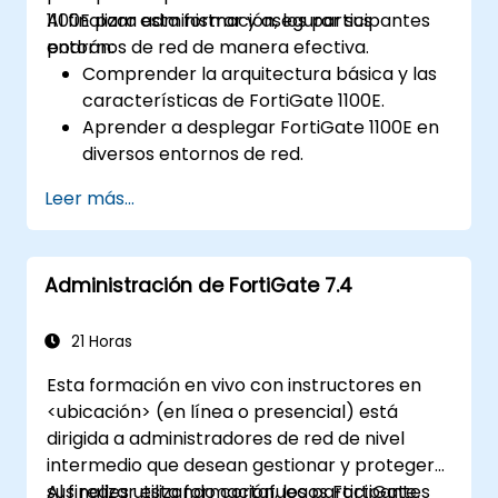
1100E para administrar y asegurar sus
Al finalizar esta formación, los participantes
entornos de red de manera efectiva.
podrán:
Comprender la arquitectura básica y las
características de FortiGate 1100E.
Aprender a desplegar FortiGate 1100E en
diversos entornos de red.
Adquirir experiencia práctica con tareas
Leer más...
básicas de configuración y
administración.
Comprender las políticas de seguridad,
Administración de FortiGate 7.4
NAT y VPN.
Aprender a monitorear y mantener
FortiGate 1100E.
21 Horas
Esta formación en vivo con instructores en
<ubicación> (en línea o presencial) está
dirigida a administradores de red de nivel
intermedio que desean gestionar y proteger
sus redes utilizando cortafuegos FortiGate.
Al finalizar esta formación, los participantes