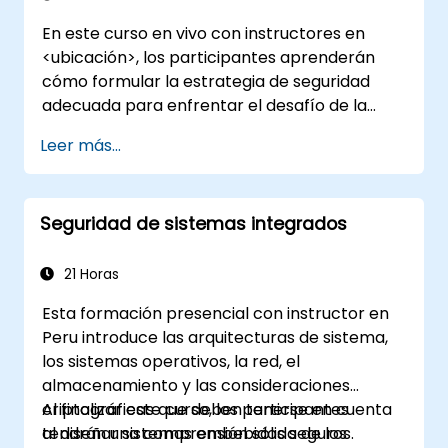
En este curso en vivo con instructores en
<ubicación>, los participantes aprenderán
cómo formular la estrategia de seguridad
adecuada para enfrentar el desafío de la
seguridad en DevOps.
Leer más...
Seguridad de sistemas integrados
21 Horas
Esta formación presencial con instructor en
Peru introduce las arquitecturas de sistema,
los sistemas operativos, la red, el
almacenamiento y las consideraciones
criptográficas que deben tenerse en cuenta
Al finalizar este curso, los participantes
al diseñar sistemas embebidos seguros.
tendrán una comprensión sólida de los