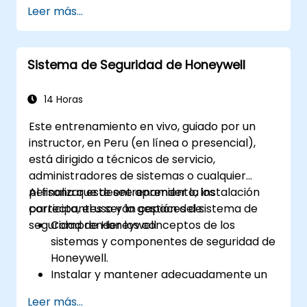
Realizar la configuración inicial del
Leer más...
Fortigate 600E, incluidas tareas básicas
como configurar interfaces,
enrutamiento y políticas iniciales del
Sistema de Seguridad de Honeywell
firewall.
Configurar y gestionar funciones
avanzadas de seguridad, como SSL VPN,
14 Horas
autenticación de usuarios, antivirus, IPS,
Este entrenamiento en vivo, guiado por un
filtrado web y capacidades anti-malware
instructor, en Peru (en línea o presencial),
para protegerse contra diversas
está dirigido a técnicos de servicio,
amenazas de red.
administradores de sistemas o cualquier
Diagnosticar problemas comunes en
persona que desee aprender la instalación
Al finalizar este entrenamiento, los
configuraciones HA y gestionar
correcta, el uso y la gestión del sistema de
participantes serán capaces de:
eficazmente entornos HA.
seguridad de Honeywell.
Comprender los conceptos de los
sistemas y componentes de seguridad de
Honeywell.
Instalar y mantener adecuadamente un
sistema de seguridad de Honeywell.
Leer más...