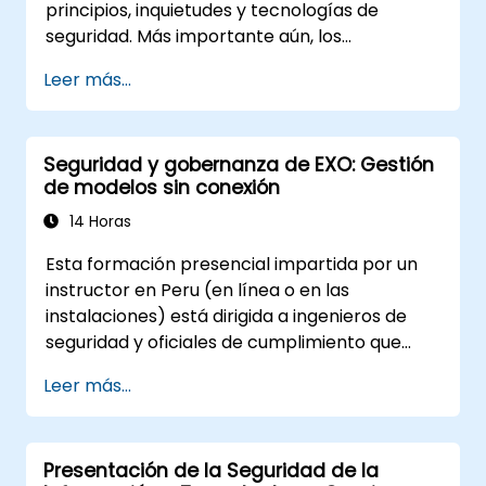
principios, inquietudes y tecnologías de
seguridad. Más importante aún, los
participantes estarán equipados con las
Leer más...
técnicas necesarias para desarrollar
software embebido seguro.
Seguridad y gobernanza de EXO: Gestión
de modelos sin conexión
14 Horas
Esta formación presencial impartida por un
instructor en Peru (en línea o en las
instalaciones) está dirigida a ingenieros de
seguridad y oficiales de cumplimiento que
desean endurecer los despliegues de EXO,
Leer más...
controlar el acceso a modelos y gobernar las
cargas de trabajo de inteligencia artificial que
operan completamente in situ.
Presentación de la Seguridad de la