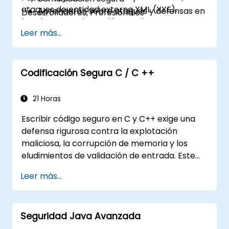
ataques de entidad externa XML (XXE),
Aprenderán sobre ataques y defensas en
Desarrolladores, Profesionales
bombas XML e inyección XPath.
redes en diferentes capas OSI
Leer más...
Tendrán una comprensión práctica de la
criptografía
Comprenderán los protocolos de
seguridad esenciales
Codificación Segura C / C ++
Comprenderán algunos ataques
recientes contra sistemas criptográficos
21 Horas
Obtendrán información sobre algunas
Escribir código seguro en C y C++ exige una
vulnerabilidades relacionadas recientes
defensa rigurosa contra la explotación
Comprenderán los conceptos de
maliciosa, la corrupción de memoria y los
seguridad de los servicios web
eludimientos de validación de entrada. Este
Obtendrán fuentes y lecturas adicionales
programa analiza patrones de vulnerabilidad
sobre prácticas de codificación segura
Leer más...
como desbordamientos de búfer, uso
después de liberar, desbordamientos enteros
y confusiones de tipo. Los participantes
Seguridad Java Avanzada
aplican directrices de codificación segura,