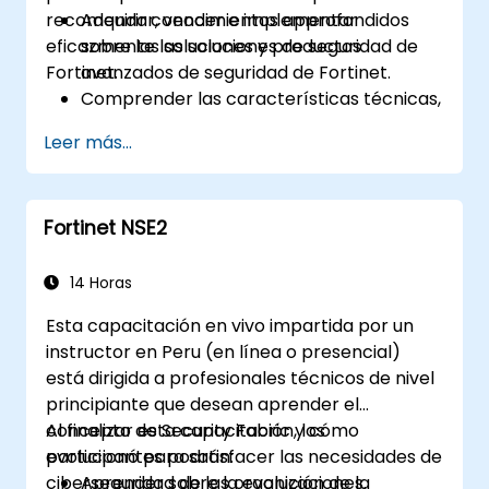
recomendar, vender e implementar
Adquirir conocimientos approfondidos
eficazmente las soluciones de seguridad de
sobre las soluciones y productos
Fortinet.
avanzados de seguridad de Fortinet.
Comprender las características técnicas,
beneficios y escenarios de
Leer más...
implementación de cada producto
principal de Fortinet.
Configurar, administrar y solucionar
Fortinet NSE2
problemas de las soluciones de Fortinet
en diversos entornos.
Aplicar los productos de Fortinet para
14 Horas
abordar desafíos y requisitos de
Esta capacitación en vivo impartida por un
seguridad complejos.
instructor en Peru (en línea o presencial)
está dirigida a profesionales técnicos de nivel
principiante que desean aprender el
concepto de Security Fabric y cómo
Al finalizar esta capacitación, los
evolucionó para satisfacer las necesidades de
participantes podrán:
ciberseguridad de las organizaciones.
Aprender sobre la evolución de la