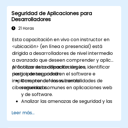
diversos servicios de autenticación.
Utilizar las herramientas de monitoreo e
Seguridad de Aplicaciones para
informes de Sophos XG Firewall para
Desarrolladores
mantener el control sobre la seguridad
de la red.
21 Horas
Esta capacitación en vivo con instructor en
<ubicación> (en línea o presencial) está
dirigida a desarrolladores de nivel intermedio
a avanzado que deseen comprender y aplicar
prácticas de codificación segura, identificar
Al finalizar esta capacitación, los
riesgos de seguridad en el software e
participantes podrán:
implementar defensas contra
Comprender las vulnerabilidades de
ciberamenazas.
seguridad comunes en aplicaciones web
y de software.
Analizar las amenazas de seguridad y las
técnicas de explotación utilizadas por los
Leer más...
atacantes.
Implementar prácticas de codificación