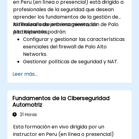
en Peru (en línea o presencial) está dirigido a
profesionales de la seguridad que desean
aprender los fundamentos de la gestión de
los firewalls de próxima generación de Palo
Al finalizar este entrenamiento, los
Alto Networks.
participantes podrán:
Configurar y gestionar las características
esenciales del firewall de Palo Alto
Networks.
Gestionar políticas de seguridad y NAT.
Gestionar estrategias de prevención de
Leer más...
amenazas.
Monitorear amenazas y tráfico de red.
Fundamentos de la Ciberseguridad
Automotriz
21 Horas
Esta formación en vivo dirigida por un
instructor en Peru (en línea o presencial)