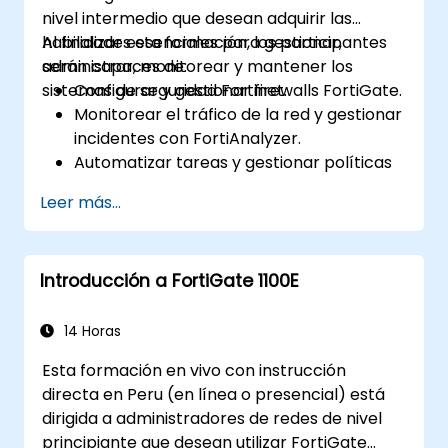
nivel intermedio que desean adquirir las
habilidades esenciales para gestionar,
Al finalizar esta formación, los participantes
administrar, monitorear y mantener los
serán capaces de:
sistemas de seguridad Fortinet.
Configurar y gestionar firewalls FortiGate.
Monitorear el tráfico de la red y gestionar
incidentes con FortiAnalyzer.
Automatizar tareas y gestionar políticas
a través de FortiManager.
Leer más...
Aplicar estrategias de mantenimiento
preventivo y solucionar problemas de
red.
Introducción a FortiGate 1100E
14 Horas
Esta formación en vivo con instrucción
directa en Peru (en línea o presencial) está
dirigida a administradores de redes de nivel
principiante que desean utilizar FortiGate