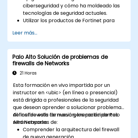
ciberseguridad y cómo ha moldeado las
tecnologías de seguridad actuales.
Utilizar los productos de Fortinet para
protegerse contra tipos específicos de
Leer más...
amenazas y ataques cibernéticos.
Comprender las capacidades de
integración y automatización de las
Palo Alto Solución de problemas de
soluciones de Fortinet para ofrecer una
firewalls de Networks
respuesta coordinada ante incidentes
cibernéticos.
21 Horas
Esta formación en vivo impartida por un
instructor en <ubic> (en línea o presencial)
está dirigida a profesionales de la seguridad
que desean aprender a solucionar problemas
de los firewalls de nueva generación de Palo
Al final de esta formación, los participantes
Alto Networks.
serán capaces de:
Comprender la arquitectura del firewall
de nueva generación.