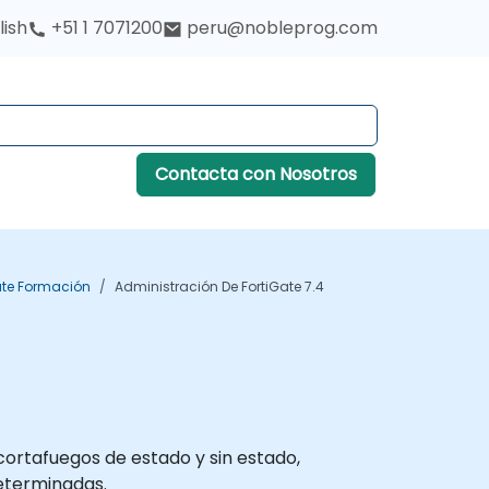
lish
+51 1 7071200
peru@nobleprog.com
Contacta con Nosotros
ate Formación
Administración De FortiGate 7.4
cortafuegos de estado y sin estado,
determinadas.