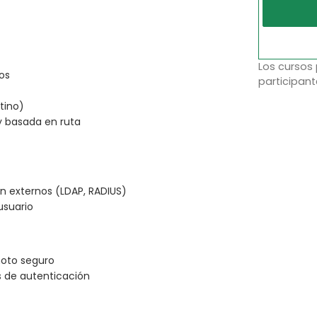
Los cursos
os
participant
tino)
y basada en ruta
n externos (LDAP, RADIUS)
usuario
moto seguro
s de autenticación