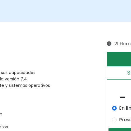
21 Hora
S
 y sus capacidades
la versión 7.4
te y sistemas operativos
En lí
ón
Pres
etos