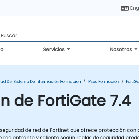
Eng
no
Servicios
Nosotros
ad Del Sistema De Información Formación
IPsec Formación
FortiG
n de FortiGate 7.4
 seguridad de red de Fortinet que ofrece protección con 
e red entrante y saliente según reglas de seguridad pre