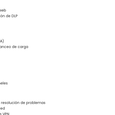
 web
ión de DLP
HA)
lanceo de carga
neles
resolución de problemas
red
e VPN