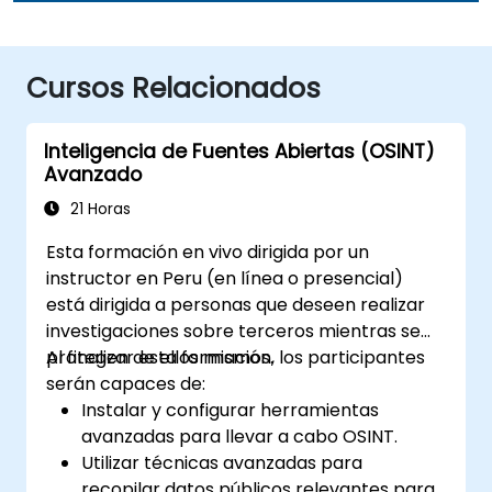
Cursos Relacionados
Inteligencia de Fuentes Abiertas (OSINT)
Avanzado
21 Horas
Esta formación en vivo dirigida por un
instructor en Peru (en línea o presencial)
está dirigida a personas que deseen realizar
investigaciones sobre terceros mientras se
protegen de ellos mismos.
Al finalizar esta formación, los participantes
serán capaces de:
Instalar y configurar herramientas
avanzadas para llevar a cabo OSINT.
Utilizar técnicas avanzadas para
recopilar datos públicos relevantes para