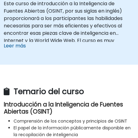
Este curso de introducción a la Inteligencia de
Fuentes Abiertas (OSINT, por sus siglas en inglés)
proporcionará a los participantes las habilidades
necesarias para ser más eficientes y efectivos al
encontrar esas piezas clave de inteligencia en
Internet y la World Wide Web. El curso es muy
Leer más
práctico, lo que permite a los participantes explorar
y comprender algunas de las cientos de
herramientas y sitios web disponibles.
El siguiente nivel implica el uso en profundidad de
herramientas avanzadas que son vitales para
investigaciones encubiertas en internet y la
Temario del curso
recopilación de inteligencia. El curso es altamente
práctico, permitiendo a los participantes el tiempo
Introducción a la Inteligencia de Fuentes
necesario para explorar y comprender las
Abiertas (OSINT)
herramientas y recursos cubiertos.
Comprensión de los conceptos y principios de OSINT
El papel de la información públicamente disponible en
la recopilación de inteligencia