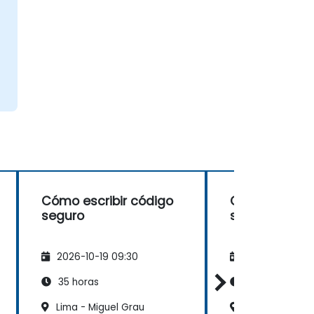
Cómo escribir código
Cómo escribi
seguro
seguro
2026-10-19 09:30
2026-11-02 09
35 horas
35 horas
Lima - Miguel Grau
Lima - Edifici