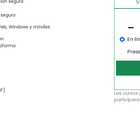
S
ción segura
o seguro
Web, Windows y móviles
En lí
ón
taforma
Pres
RF)
Los cursos
participant