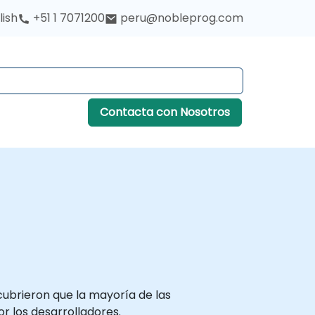
lish
+51 1 7071200
peru@nobleprog.com
Contacta con Nosotros
scubrieron que la mayoría de las
r los desarrolladores.