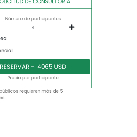
OLICITUD DE CONSULTORíA
Número de participantes
nea
encial
Precio por participante
 públicos requieren más de 5
es.