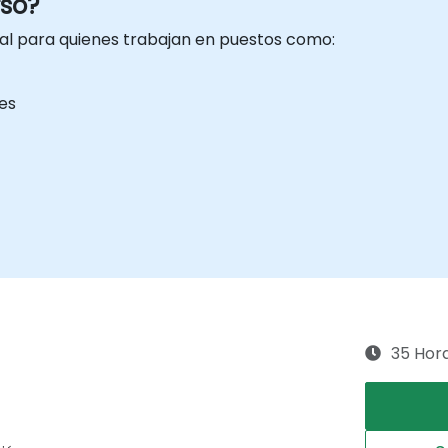
rso?
eal para quienes trabajan en puestos como:
es
35 Hor