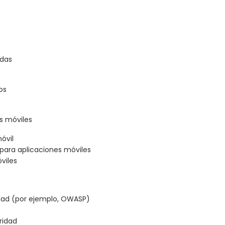
idas
os
s móviles
óvil
para aplicaciones móviles
viles
idad (por ejemplo, OWASP)
ridad