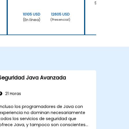
San Isidro
10105 USD
12605 USD
10105 USD
(En línea)
(En línea)
(Presencial)
Seguridad Java Avanzada
21 Horas
Incluso los programadores de Java con
experiencia no dominan necesariamente
todos los servicios de seguridad que
ofrece Java, y tampoco son conscientes