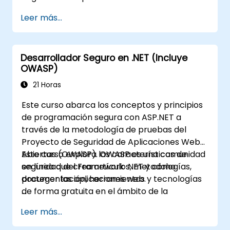
(OWASP). El Open Web Application Security
Leer más...
Project es una comunidad en línea que crea
artículos, metodologías, documentación,
herramientas y tecnologías de acceso libre
Desarrollador Seguro en .NET (Incluye
en el campo de la seguridad de aplicaciones
OWASP)
web.
21 Horas
Este curso abarca los conceptos y principios
de programación segura con ASP.NET a
través de la metodología de pruebas del
Proyecto de Seguridad de Aplicaciones Web
Abiertas (OWASP). OWASP es una comunidad
Este curso explora las características de
en línea que crea artículos, metodologías,
seguridad del Framework .NET y cómo
documentación, herramientas y tecnologías
proteger las aplicaciones web.
de forma gratuita en el ámbito de la
seguridad de las aplicaciones web.
Leer más...