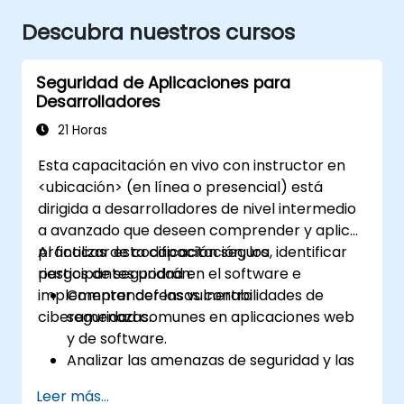
Descubra nuestros cursos
Seguridad de Aplicaciones para
Desarrolladores
21 Horas
Esta capacitación en vivo con instructor en
<ubicación> (en línea o presencial) está
dirigida a desarrolladores de nivel intermedio
a avanzado que deseen comprender y aplicar
prácticas de codificación segura, identificar
Al finalizar esta capacitación, los
riesgos de seguridad en el software e
participantes podrán:
implementar defensas contra
Comprender las vulnerabilidades de
ciberamenazas.
seguridad comunes en aplicaciones web
y de software.
Analizar las amenazas de seguridad y las
técnicas de explotación utilizadas por los
Leer más...
atacantes.