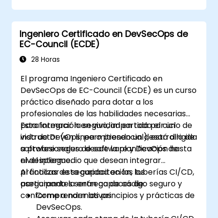
Implementar prácticas de codificación
segura para mitigar los riesgos de
Ingeniero Certificado en DevSecOps de
seguridad.
EC-Council (ECDE)
Utilizar herramientas de prueba de
seguridad para identificar y corregir
28 Horas
vulnerabilidades.
El programa Ingeniero Certificado en
DevSecOps de EC-Council (ECDE) es un curso
práctico diseñado para dotar a los
profesionales de las habilidades necesarias
para integrar la seguridad en todo el ciclo de
Esta formación en vivo, impartida por un
vida de DevOps, permitiendo un desarrollo de
instructor (en línea o presencial), está dirigida
software seguro desde la planificación hasta
a profesionales de software y DevOps de
el despliegue.
nivel intermedio que desean integrar
prácticas de seguridad en las tuberías CI/CD,
Al finalizar esta capacitación, los
asegurando la entrega de código seguro y
participantes serán capaces de:
conforme a normativas.
Comprender los principios y prácticas de
DevSecOps.