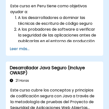
Este curso en Peru tiene como objetivos
ayudar a:
A los desarrolladores a dominar las
técnicas de escritura de código seguro
A los probadores de software a verificar
la seguridad de las aplicaciones antes de
publicarlas en el entorno de producción
A los arquitectos de software a
Leer más...
comprender los riesgos asociados a las
aplicaciones
A los líderes de equipo a establecer las
Desarrollador Java Seguro (Incluye
bases de seguridad para los
OWASP)
desarrolladores
21 Horas
Los webmasters a configurar los
servidores para evitar configuraciones
Este curso cubre los conceptos y principios
incorrectas
de codificación segura con Java a través de
la metodología de pruebas del Proyecto de
Seguridad de Aplicaciones Web Abiertas