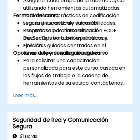
Asegurar cada etapa de la tubería CI/CD
utilizando herramientas automatizadas.
Formato del curso
Implementar prácticas de codificación
segura y escaneo de vulnerabilidades.
Lección interactiva y discusión.
Prepararse para la certificación ECDE
Uso práctico de herramientas
mediante laboratorios prácticos y
DevSecOps en tuberías simuladas.
revisión.
Ejercicios guiados centrados en el
Opciones de personalización del curso
desarrollo y despliegue seguros.
Para solicitar una capacitación
personalizada para este curso basada en
los flujos de trabajo o la cadena de
herramientas de su equipo, contáctenos
para coordinar los detalles.
Leer más...
Seguridad de Red y Comunicación
Segura
21 Horas