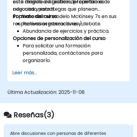
este modelo de gestión del cambio es
está dirigida a directivos, propietarios de
adecuado para ti.
negocios y estrategas que planean
implementar el modelo McKinsey 7s en sus
Formato del curso
respectivas organizaciones.\
Ponencias interactivas y debate.
Abundancia de ejercicios y práctica.
Opciones de personalización del curso
Para solicitar una formación
personalizada, contáctanos para
organizarlo.
Leer más...
Última Actualización:
2025-11-08
Reseñas(3)
Abre discusiones con personas de diferentes