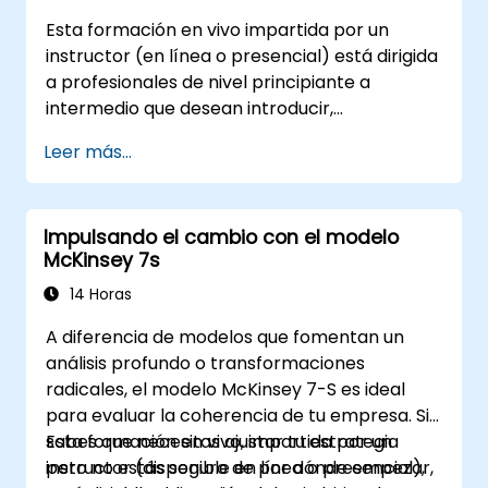
cómo el cambio afecta a las personas,
Esta formación en vivo impartida por un
explorarán métodos para reducir la
instructor (en línea o presencial) está dirigida
resistencia y practicarán técnicas de
a profesionales de nivel principiante a
construcción de resiliencia para prosperar en
intermedio que desean introducir,
entornos laborales en evolución. Al finalizar el
implementar y mantener eficazmente las
curso, los participantes podrán aplicar los
Leer más...
prácticas 5S en su organización.
principios de gestión del cambio a sus propios
roles, mejorando tanto su adaptabilidad
como su contribución al éxito organizacional.
Impulsando el cambio con el modelo
McKinsey 7s
14 Horas
A diferencia de modelos que fomentan un
análisis profundo o transformaciones
radicales, el modelo McKinsey 7-S es ideal
para evaluar la coherencia de tu empresa. Si
sabes que necesitas ajustar tu estrategia
Esta formación en vivo, impartida por un
pero no estás seguro de por dónde empezar,
instructor (disponible en línea o presencial),