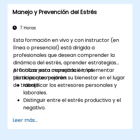
Manejo y Prevención del Estrés
7 Horas
Esta formación en vivo y con instructor (en
línea o presencial) está dirigida a
profesionales que desean comprender la
dinámica del estrés, aprender estrategias
prácticas para manejarlo e implementar
Al finalizar esta capacitación, los
técnicas que mejoren su bienestar en el lugar
participantes podrán:
de trabajo.
Identificar los estresores personales y
laborales.
Distinguir entre el estrés productivo y el
negativo.
Aplicar técnicas prácticas para reducir y
Leer más...
manejar el estrés.
Desarrollar resiliencia mediante ejercicios
de empoderamiento.