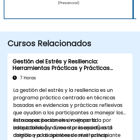
(Presencial)
Cursos Relacionados
Gestión del Estrés y Resiliencia:
Herramientas Prácticas y Prácticas
Reflexivas
7 Horas
La gestión del estrés y la resiliencia es un
programa práctico centrado en técnicas
basadas en evidencias y prácticas reflexivas
que ayudan a los participantes a manejar los
estresores personales, mejorar la
Esta capacitación en vivo impartida por
adaptabilidad y aumentar la apertura al
instructores (en línea o presencial) está
cambio y a las opiniones constructivas.
dirigida a participantes de nivel principiante