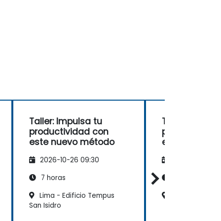
Taller: Impulsa tu
Taller: Impuls
productividad con
productivida
este nuevo método
este nuevo 
2026-10-26 09:30
2026-11-09 09
7 horas
7 horas
Lima - Edificio Tempus
Lima - Miguel 
San Isidro