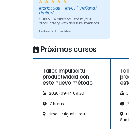
establecer mis objetivos con
Manot Sae - MVCI (Thailand)
mayor claridad y pude ver que
Limited
establecer metas SMART se
Curso - Workshop: Boost your
puede aplicar a casi todo, como
productivity with this new method!
Finanzas, Vida Social, Carrera
Traducción Automática
Profesional y Crecimiento
Personal.
Próximos cursos
Taller: Impulsa tu
Tal
productividad con
pro
este nuevo método
est
2026-09-14 09:30
2
7 horas
7
Lima - Miguel Grau
L
San 