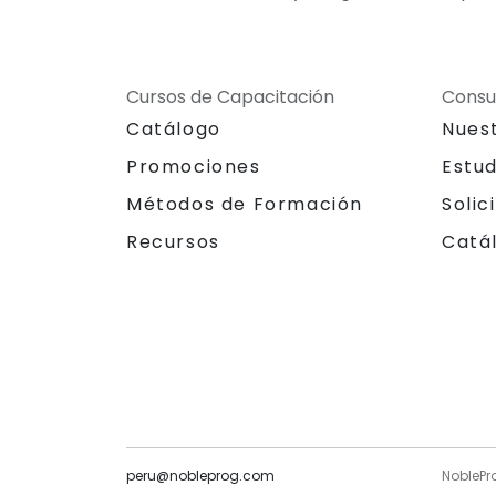
Cursos de Capacitación
Consu
Catálogo
Nues
Promociones
Estu
Métodos de Formación
Solic
Recursos
Catá
peru@nobleprog.com
NoblePr