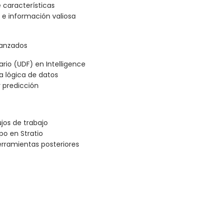
 características
s e información valiosa
vanzados
rio (UDF) en Intelligence
a lógica de datos
 predicción
ujos de trabajo
o en Stratio
erramientas posteriores