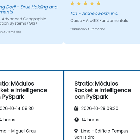
teóricos y su relación con las
- Druk Holding and
tments
aplicaciones prácticas.
Ian - Archeoworks Inc.
- Advanced Geographic
Curso - ArcGIS Fundamentals
ation Systems (GIS)
Traducción Automática
ón Automática
atio: Módulos
Stratio: Módulos
ket e Intelligence
Rocket e Intelligence
 PySpark
con PySpark
026-10-14 09:30
2026-10-28 09:30
4 horas
14 horas
ima - Miguel Grau
Lima - Edificio Tempus
San Isidro