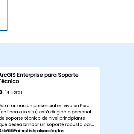
ArcGIS Enterprise para Soporte
Técnico
14 Horas
Esta formación presencial en vivo en Peru
(en línea o in situ) está dirigida a personal
de soporte técnico de nivel principiante
que desea brindar un soporte robusto para
ArcGIS Enterprise, abordando
Al finalizar esta formación, los