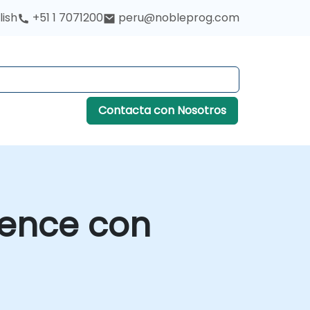
lish
+51 1 7071200
peru@nobleprog.com
Contacta con Nosotros
igence con