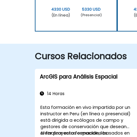
4330 USD
5330 USD
4
(En línea)
(
(Presencial)
Cursos Relacionados
ArcGIS para Análisis Espacial
14 Horas
Esta formación en vivo impartida por un
instructor en Peru (en línea o presencial)
está dirigida a ecólogos de campo y
gestores de conservación que desean
crear proyectos espaciales basados en
Al finalizar esta formación, los