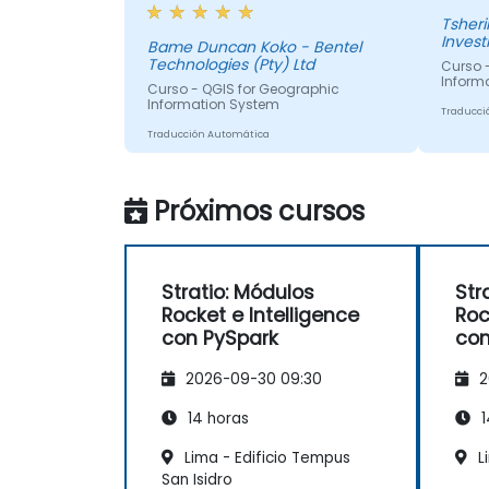
Tshering Dorji 
Inves
Bame Duncan Koko - Bentel
Technologies (Pty) Ltd
Curso 
Inform
Curso - QGIS for Geographic
Information System
Traducci
Traducción Automática
Próximos cursos
Stratio: Módulos
Str
Rocket e Intelligence
Roc
con PySpark
con
2026-09-30 09:30
2
14 horas
1
Lima - Edificio Tempus
L
San Isidro