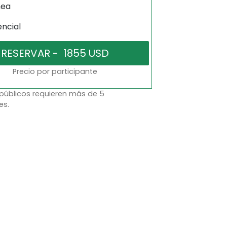
nea
encial
Precio por participante
 públicos requieren más de 5
es.