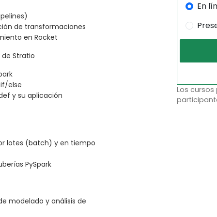
En lí
ipelines)
Pres
ción de transformaciones
miento en Rocket
de Stratio
park
if/else
Los cursos
def y su aplicación
participant
or lotes (batch) y en tiempo
uberías PySpark
 de modelado y análisis de