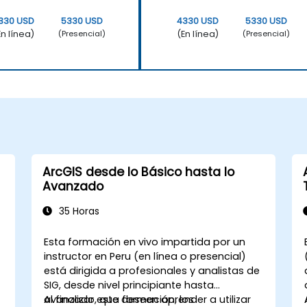
330 USD
5330 USD
4330 USD
5330 USD
En línea)
(En línea)
(Presencial)
(Presencial)
ArcGIS desde lo Básico hasta lo
Avanzado
35 Horas
Esta formación en vivo impartida por un
instructor en Peru (en línea o presencial)
está dirigida a profesionales y analistas de
SIG, desde nivel principiante hasta
avanzado, que deseen aprender a utilizar
Al finalizar esta formación, los