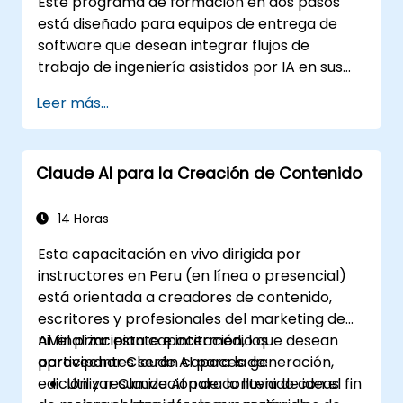
Este programa de formación en dos pasos
la herramienta específica y se aplica a
está diseñado para equipos de entrega de
Cursor, Claude Code, Copilot y productos
software que desean integrar flujos de
similares. Este curso sirve como previo al
trabajo de ingeniería asistidos por IA en sus
taller Agentic AI Development: Advanced
actividades diarias utilizando Claude Code.
Workflows.
Leer más...
Claude AI para la Creación de Contenido
14 Horas
Esta capacitación en vivo dirigida por
instructores en Peru (en línea o presencial)
está orientada a creadores de contenido,
escritores y profesionales del marketing de
nivel principiante e intermedio que desean
Al finalizar esta capacitación, los
aprovechar Claude AI para la generación,
participantes serán capaces de:
edición y resumización de contenido con el fin
Utilizar Claude AI para la lluvia de ideas