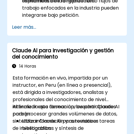
refinamiento de la hoja de ruta.
específicas de la organización o flujos de
trabajo enfocados en la industria pueden
integrarse bajo petición.
Leer más...
Claude AI para investigación y gestión
del conocimiento
14 Horas
Esta formación en vivo, impartida por un
instructor, en Peru (en línea o presencial),
está dirigida a investigadores, analistas y
profesionales del conocimiento de nivel
intermedio que desean aprovechar Claude AI
Al finalizar esta formación, los participantes
para procesar grandes volúmenes de datos,
podrán:
sintetizar información y automatizar tareas
Utilizar Claude AI para revisiones
de investigación.
bibliográficas y síntesis de