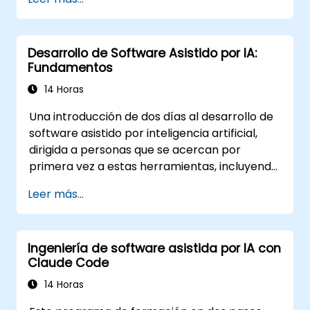
personalización (Reglas, AGENTS.md,
Habilidades, MCP, Agentes), la conexión y
creación de servidores MCP, la ejecución de
Desarrollo de Software Asistido por IA:
agentes en paralelo y un flujo de trabajo
Fundamentos
agéntico estructurado. El material es
independiente de herramientas específicas.
14 Horas
Este curso da seguimiento al curso de
Una introducción de dos días al desarrollo de
Fundamentos.
software asistido por inteligencia artificial,
dirigida a personas que se acercan por
primera vez a estas herramientas, incluyendo
quienes tienen poca o ninguna experiencia
Leer más...
programando. Se explica cómo funcionan las
herramientas, cómo guiarlas mediante
instrucciones (prompts) y cómo aplicarlas en
Ingeniería de software asistida por IA con
tareas comunes: crear un proyecto pequeño
Claude Code
desde cero, trabajar dentro de una base de
código existente y revisar los resultados
14 Horas
generados. El contenido es independiente de