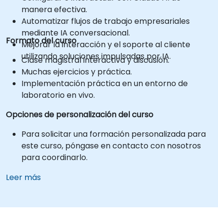
manera efectiva.
Automatizar flujos de trabajo empresariales
mediante IA conversacional.
Formato del curso
Mejorar la interacción y el soporte al cliente
utilizando soluciones impulsadas por IA.
Clase magistral interactiva y discusión.
Muchas ejercicios y práctica.
Implementación práctica en un entorno de
laboratorio en vivo.
Opciones de personalización del curso
Para solicitar una formación personalizada para
este curso, póngase en contacto con nosotros
para coordinarlo.
Leer más