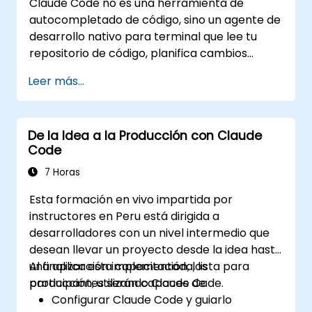
Claude Code no es una herramienta de
mediante las características de Cowork,
autocompletado de código, sino un agente de
el ecosistema MCP (Protocolo de
desarrollo nativo para terminal que lee tu
Contexto del Modelo) y la integración
repositorio de código, planifica cambios
nativa y fluida con el paquete Microsoft
múltiples, ejecuta pruebas y dirige tareas
365 (Word, Excel, PowerPoint, Teams,
Leer más...
desde única instrucción hasta obtener un
SharePoint y OneDrive).
resultado funcional. Este taller de un día
ofrece a los participantes una experiencia
De la Idea a la Producción con Claude
práctica estructurada: configurar Claude
Code
Code para proyectos reales, redactar
instrucciones delegadas que generen
7 Horas
resultados revisables, utilizar CLAUDE.md
Esta formación en vivo impartida por
como memoria persistente del proyecto y
instructores en Peru está dirigida a
conectar herramientas internas mediante el
desarrolladores con un nivel intermedio que
Protocolo de Contexto del Modelo (MCP).
desean llevar un proyecto desde la idea hasta
una aplicación implementada, lista para
Al finalizar esta capacitación, los
producción, utilizando Claude Code.
participantes serán capaces de:
Configurar Claude Code y guiarlo