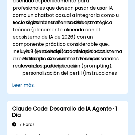
diseñado específicamente para
profesionales que desean pasar de usar IA
como un chatbot casual a integrarla como un
socio digital central en su trabajo.
El curso combina información estratégica
teórica (plenamente alineada con el
ecosistema de IA de 2026) con un
componente práctico considerable que
incluye 9 ejercicios prácticos aplicados
Día 1 (Presencial): Dominio del Ecosistema
directamente a los contextos empresariales
Anthropic. Se centra en técnicas
reales de los participantes.
avanzadas de indicación (prompting),
personalización del perfil (Instrucciones
Personalizadas) y aprovechamiento de
Leer más...
espacios de trabajo persistentes
(Proyectos, Artefactos, Habilidades) para
gestionar bases de conocimiento
Claude Code: Desarrollo de IA Agente · 1
internas.
Día
Día 2 (En línea): Automatización e
Integración al Ecosistema. Se centra en
7 Horas
ejecutar Claude en segundo plano