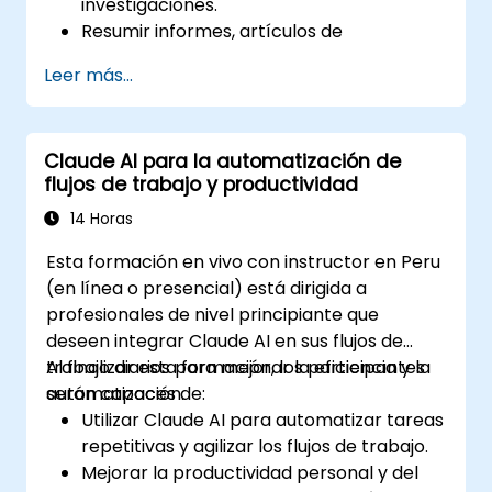
investigaciones.
Resumir informes, artículos de
investigación y documentos extensos.
Leer más...
Extraer ideas clave y tendencias a partir
de datos estructurados y no
estructurados.
Claude AI para la automatización de
Integrar Claude AI en los flujos de trabajo
flujos de trabajo y productividad
de investigación y gestión del
conocimiento.
14 Horas
Esta formación en vivo con instructor en Peru
(en línea o presencial) está dirigida a
profesionales de nivel principiante que
deseen integrar Claude AI en sus flujos de
trabajo diarios para mejorar la eficiencia y la
Al finalizar esta formación, los participantes
automatización.
serán capaces de:
Utilizar Claude AI para automatizar tareas
repetitivas y agilizar los flujos de trabajo.
Mejorar la productividad personal y del