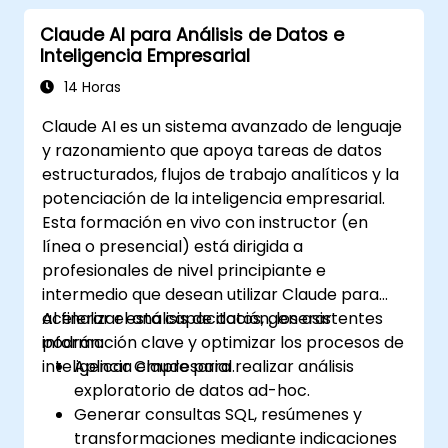
Claude AI para Análisis de Datos e
Inteligencia Empresarial
14 Horas
Claude AI es un sistema avanzado de lenguaje
y razonamiento que apoya tareas de datos
estructurados, flujos de trabajo analíticos y la
potenciación de la inteligencia empresarial.
Esta formación en vivo con instructor (en
línea o presencial) está dirigida a
profesionales de nivel principiante e
intermedio que desean utilizar Claude para
acelerar el análisis de datos, generar
Al finalizar esta capacitación, los asistentes
información clave y optimizar los procesos de
podrán:
inteligencia empresarial.
Aplicar Claude para realizar análisis
exploratorio de datos ad-hoc.
Generar consultas SQL, resúmenes y
transformaciones mediante indicaciones