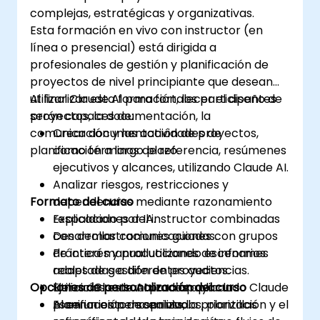
complejas, estratégicas y organizativas.
Esta formación en vivo con instructor (en
línea o presencial) está dirigida a
profesionales de gestión y planificación de
proyectos de nivel principiante que desean
utilizar Claude AI para fortalecer el diseño de
Al finalizar esta formación, los participantes
proyectos, la documentación, la
serán capaces de:
comunicación y las actividades de
Crear documentación de proyectos,
planificación a largo plazo.
como términos de referencia, resúmenes
ejecutivos y alcances, utilizando Claude AI.
Analizar riesgos, restricciones y
Formato del curso
dependencias mediante razonamiento
respaldado por IA.
Explicaciones del instructor combinadas
Desarrollar comunicaciones con grupos
con demostraciones guiadas.
de interés y producciones de informes
Práctica manual utilizando escenarios
adaptadas a diferentes audiencias.
reales de gestión de proyectos.
Opciones de personalización del curso
Utilizar Claude AI para apoyar la
Ejercicios estructurados aplicando Claude
planificación de sprints, la priorización y el
AI en un entorno en vivo.
Escenarios personalizados, plantillas