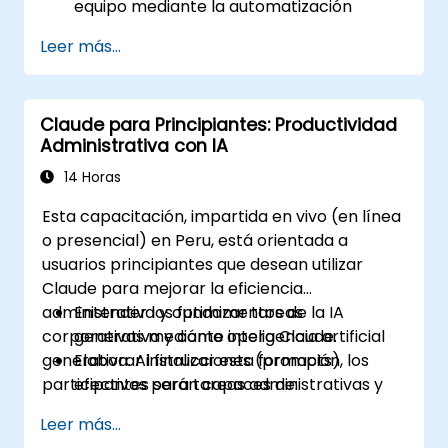
equipo mediante la automatización
impulsada por IA.
Leer más...
Integrar Claude AI con herramientas y
plataformas comerciales existentes.
Optimizar la toma de decisiones y la
Claude para Principiantes: Productividad
gestión de tareas impulsadas por IA.
Administrativa con IA
14 Horas
Esta capacitación, impartida en vivo (en línea
o presencial) en Peru, está orientada a
usuarios principiantes que desean utilizar
Claude para mejorar la eficiencia
administrativa y optimizar tareas
Entender los fundamentos de la IA
corporativas mediante inteligencia artificial
generativa y cómo opera Claude.
generativa. Al finalizar esta formación, los
Elaborar instrucciones (prompts)
participantes serán capaces de:
efectivos para tareas administrativas y
corporativas.
Leer más...
Redactar y mejorar documentos, correos