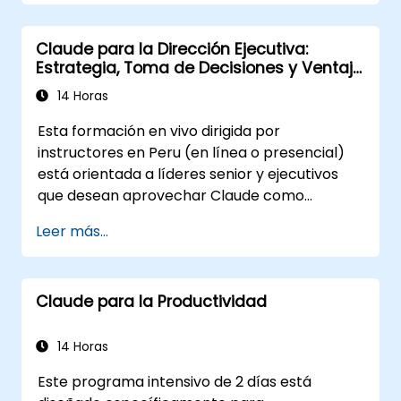
electrónicos e informes utilizando IA.
Organizar tareas y optimizar las
Claude para la Dirección Ejecutiva:
actividades administrativas del día a día.
Estrategia, Toma de Decisiones y Ventaja
Utilizar Claude como apoyo para el
Competitiva
análisis básico de datos y hojas de cálculo.
14 Horas
Aplicar buenas prácticas de seguridad y
Esta formación en vivo dirigida por
validación del contenido generado por IA.
instructores en Peru (en línea o presencial)
está orientada a líderes senior y ejecutivos
que desean aprovechar Claude como
asistente empresarial estratégico para
Leer más...
mejorar la toma de decisiones, acelerar la
planificación y construir una ventaja
competitiva mediante un liderazgo
Claude para la Productividad
potenciado por IA.
14 Horas
Este programa intensivo de 2 días está