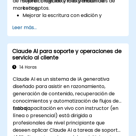
de mejorar blogs, informes y materiales de
sobre contenido y la expansión de
marketing.
conceptos.
Mejorar la escritura con edición y
corrección asistidas por IA.
Leer más...
Generar resúmenes para contenido largo
e informes.
Automatizar la creación de material
Claude AI para soporte y operaciones de
publicitario para diferentes plataformas.
servicio al cliente
14 Horas
Claude AI es un sistema de IA generativa
diseñado para asistir en razonamiento,
generación de contenido, recuperación de
conocimientos y automatización de flujos de
trabajo.
Esta capacitación en vivo con instructor (en
línea o presencial) está dirigida a
profesionales de nivel principiante que
deseen aplicar Claude AI a tareas de soporte