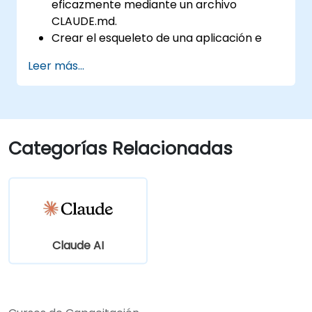
eficazmente mediante un archivo
CLAUDE.md.
Crear el esqueleto de una aplicación e
integrar datos y un CMS.
Leer más...
Desarrollar pruebas y ejecutar
aseguramiento de la calidad con
subagentes.
Configurar el despliegue automatizado en
Vercel o Cloud Run.
Categorías Relacionadas
Claude AI