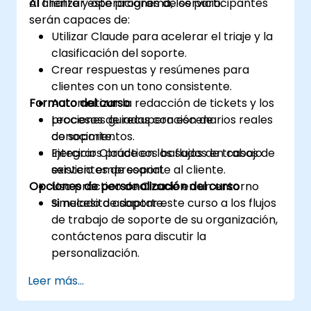
al cliente y operaciones de servicio.
Al finalizar este programa, los participantes
serán capaces de:
Utilizar Claude para acelerar el triaje y la
clasificación del soporte.
Crear respuestas y resúmenes para
clientes con un tono consistente.
Formato del curso
Automatizar la redacción de tickets y los
procesos de recuperación de
Lecciones guiadas con escenarios reales
conocimientos.
de soporte.
Integrar Claude en los flujos de trabajo
Ejercicios prácticos basados en casos de
existentes de soporte al cliente.
servicio empresarial.
Opciones de personalización del curso
Uso práctico de Claude en un entorno
simulado de soporte.
Si necesita adaptar este curso a los flujos
de trabajo de soporte de su organización,
contáctenos para discutir la
personalización.
Leer más...