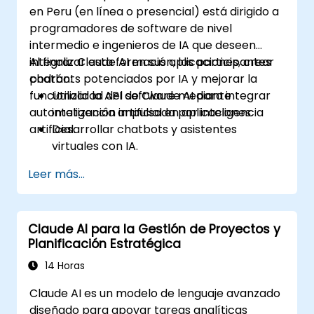
en Peru (en línea o presencial) está dirigido a
programadores de software de nivel
intermedio e ingenieros de IA que deseen
integrar Claude AI en sus aplicaciones, crear
Al finalizar esta formación, los participantes
chatbots potenciados por IA y mejorar la
podrán:
funcionalidad del software mediante
Utilizar la API de Claude AI para integrar
automatización impulsada por inteligencia
inteligencia artificial en aplicaciones.
artificial.
Desarrollar chatbots y asistentes
virtuales con IA.
Potenciar las aplicaciones mediante
Leer más...
automatización e inteligencia artificial
basada en NLP (Procesamiento de
Lenguaje Natural).
Claude AI para la Gestión de Proyectos y
Optimizar y afinar los modelos de Claude
Planificación Estratégica
AI para distintos casos de uso.
14 Horas
Claude AI es un modelo de lenguaje avanzado
diseñado para apoyar tareas analíticas