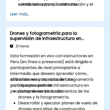
estado estructural, la deformación y el
contáctenos para coordinarlo.
seguimiento del cumplimiento normativo.
Leer más...
Drones y fotogrametría para la
supervisión de infraestructura en
construcción
21 Horas
Esta formación en vivo con instructores en
Peru (en línea o presencial) está dirigida a
participantes de nivel principiante a
intermedio que deseen aprender cómo
utilizar drones y técnicas de fotogrametría
Al finalizar esta capacitación, los
para la supervisión de infraestructura en
participantes podrán:
proyectos de construcción.
Comprender los fundamentos de los
drones y la fotogrametría.
Desarrollar y ejecutar planes de vuelo de
drones para sitios de construcción.