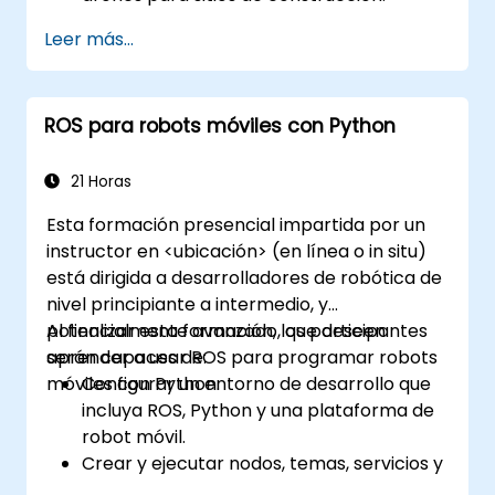
Realizar seguimiento con fotogrametría y
Leer más...
crear mapas detallados y modelos 3D.
Utilizar datos de fotogrametría para la
supervisión de infraestructura y
ROS para robots móviles con Python
detección de problemas.
Aplicar tecnología de drones para
mejorar la seguridad y la eficiencia en los
21 Horas
sitios de construcción.
Esta formación presencial impartida por un
instructor en <ubicación> (en línea o in situ)
está dirigida a desarrolladores de robótica de
nivel principiante a intermedio, y
potencialmente avanzado, que deseen
Al finalizar esta formación, los participantes
aprender a usar ROS para programar robots
serán capaces de:
móviles con Python.
Configurar un entorno de desarrollo que
incluya ROS, Python y una plataforma de
robot móvil.
Crear y ejecutar nodos, temas, servicios y
acciones de ROS mediante Python.