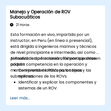
Manejo y Operación de ROV
Subacuáticos
21 Horas
Esta formación en vivo, impartida por un
instructor, en Peru (en línea o presencial),
está dirigida a ingenieros marinos y técnicos
de nivel principiante e intermedio, así como al
personal de operaciones offshore que deseen
Al finalizar esta formación, los participantes
adquirir competencia en la operación y
podrán:
mantenimiento de ROVs para tareas
Comprender la historia, los tipos y las
submarinas.
aplicaciones de los ROVs.
Identificar y explicar los componentes y
sistemas de un ROV.
Navegar y comunicarse eficazmente con
Leer más...
ROVs bajo el agua.
Pilotar ROVs con precisión en diversos