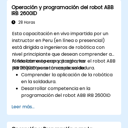
escenarios submarinos.
Operación y programación del robot ABB
Realizar mantenimiento de rutina y
IRB 2600ID
diagnosticar problemas comunes.
Aplicar protocolos de seguridad durante
28 Horas
las operaciones subacuáticas.
Esta capacitación en vivo impartida por un
instructor en Peru (en línea o presencial)
está dirigida a ingenieros de robótica con
nivel principiante que desean comprender a
fondo cómo operar y programar el robot ABB
Al finalizar esta capacitación, los
IRB 2600ID para tareas de soldadura.
participantes serán capaces de:
Comprender la aplicación de la robótica
en la soldadura.
Desarrollar competencia en la
programación del robot ABB IRB 2600ID
para diversas tareas de soldadura.
Leer más...
Aprender a operar el robot ABB IRB
2600ID de manera segura y eficiente.
Comprender los estándares y