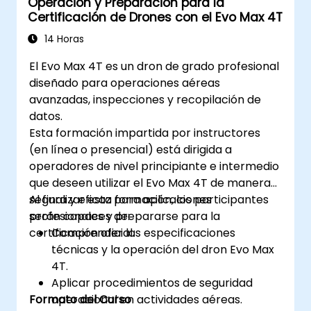
Operación y Preparación para la
procedimientos de seguridad relevantes
Certificación de Drones con el Evo Max 4T
para operaciones de soldadura robótica.
14 Horas
El Evo Max 4T es un dron de grado profesional
diseñado para operaciones aéreas
avanzadas, inspecciones y recopilación de
datos.
Esta formación impartida por instructores
(en línea o presencial) está dirigida a
operadores de nivel principiante e intermedio
que deseen utilizar el Evo Max 4T de manera
segura y eficaz para aplicaciones
Al finalizar esta formación, los participantes
profesionales y prepararse para la
serán capaces de:
certificación oficial.
Comprender las especificaciones
técnicas y la operación del dron Evo Max
4T.
Aplicar procedimientos de seguridad
Formato del Curso
operacional en actividades aéreas.