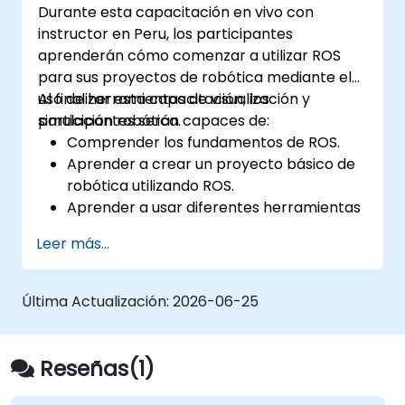
Durante esta capacitación en vivo con
sentimiento, reconocimiento de entidades
instructor en Peru, los participantes
nombradas y Modelo de Dirichlet Latente
aprenderán cómo comenzar a utilizar ROS
utilizando Python. Facilita a los profesionales
para sus proyectos de robótica mediante el
construir sistemas inteligentes de analítica de
uso de herramientas de visualización y
Al finalizar esta capacitación, los
texto para la clasificación automática de
simulación robótica.
participantes serán capaces de:
contenidos y la búsqueda.
Comprender los fundamentos de ROS.
Aprender a crear un proyecto básico de
robótica utilizando ROS.
Aprender a usar diferentes herramientas
para robótica, incluidas las de simulación
Leer más...
y visualización.
Última Actualización:
2026-06-25
Reseñas(1)