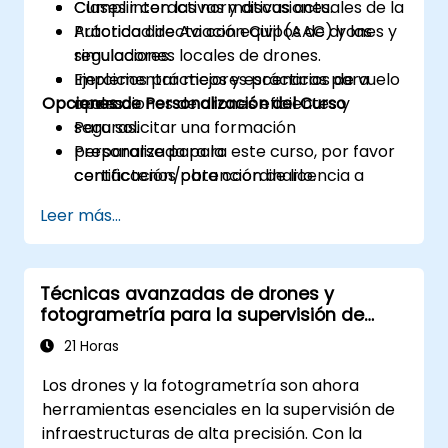
Cumplir con las normativas actuales de la
Clases interactivas y discusiones.
Autoridad de Aviación Civil (AAC) y las
Práctica directa con equipos de drones y
regulaciones locales de drones.
simuladores.
Implementar mejores prácticas para
Ejercicios prácticos y escenarios de vuelo
Opciones de Personalización del Curso
operaciones de drones eficientes y
reales.
seguras.
Para solicitar una formación
Prepararse para la
personalizada para este curso, por favor
certificación/obtención de licencia a
contáctenos para coordinarlo.
través de formación teórica y práctica.
Leer más...
Técnicas avanzadas de drones y
fotogrametría para la supervisión de
infraestructuras
21 Horas
Los drones y la fotogrametría son ahora
herramientas esenciales en la supervisión de
infraestructuras de alta precisión. Con la