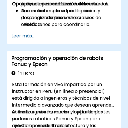
Opciones de personalización del curso
proyectos de robótica contenerizados.
aplicaciones robóticas del mundo real.
Aplicar conceptos de integración y
Para solicitar una capacitación
despliegue continuo en pipelines de
personalizada para este curso,
robótica.
contáctenos para coordinarlo.
Leer más...
Programación y operación de robots
Fanuc y Epson
14 Horas
Esta formación en vivo impartida por un
instructor en Peru (en línea o presencial)
está dirigida a ingenieros y técnicos de nivel
intermedio a avanzado que desean aprender
cómo programar, operar y optimizar los
Al finalizar esta formación, los participantes
sistemas robóticos Fanuc y Epson para
podrán:
aplicaciones industriales.
Comprender la arquitectura y las