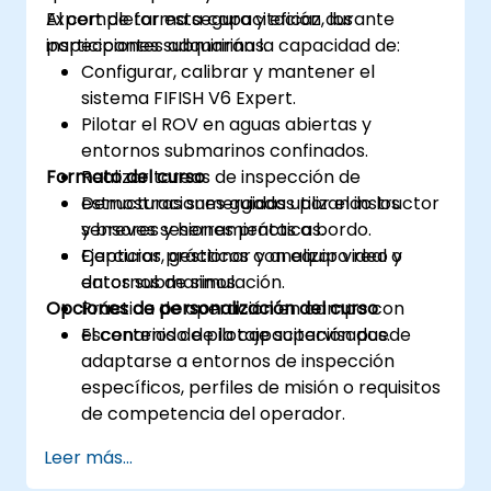
Expert de forma segura y eficaz durante
Al completar esta capacitación, los
inspecciones submarinas.
participantes adquirirán la capacidad de:
Configurar, calibrar y mantener el
sistema FIFISH V6 Expert.
Pilotar el ROV en aguas abiertas y
entornos submarinos confinados.
Formato del curso
Realizar tareas de inspección de
estructuras sumergidas utilizando los
Demostraciones guiadas por el instructor
sensores y herramientas a bordo.
y breves sesiones prácticas.
Capturar, gestionar y analizar video y
Ejercicios prácticos con equipo real o
datos submarinos.
entornos de simulación.
Opciones de personalización del curso
Práctica de operación en campo con
escenarios de pilotaje supervisados.
El contenido de la capacitación puede
adaptarse a entornos de inspección
específicos, perfiles de misión o requisitos
de competencia del operador.
Leer más...