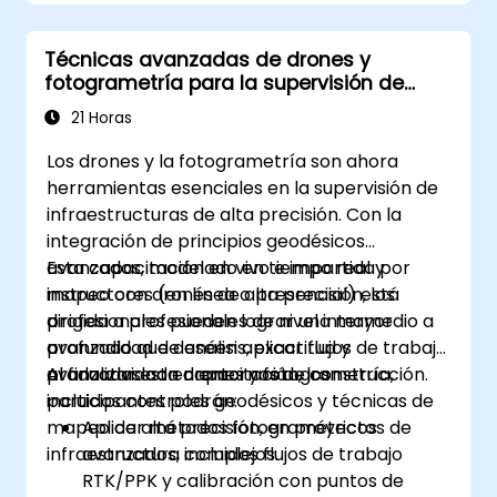
Técnicas avanzadas de drones y
fotogrametría para la supervisión de
infraestructuras
21 Horas
Los drones y la fotogrametría son ahora
herramientas esenciales en la supervisión de
infraestructuras de alta precisión. Con la
integración de principios geodésicos
avanzados, modelado en tiempo real y
Esta capacitación en vivo e impartida por
mapeo con drones de alta precisión, los
instructores (en línea o presencial) está
profesionales pueden lograr una mayor
dirigida a profesionales de nivel intermedio a
profundidad de análisis, exactitud y
avanzado que deseen aplicar flujos de trabajo
productividad en entornos de construcción.
avanzados con drones y fotogrametría,
Al finalizar esta capacitación, los
incluidos controles geodésicos y técnicas de
participantes podrán:
mapeo de alta precisión, en proyectos de
Aplicar métodos fotogramétricos
infraestructura complejos.
avanzados, incluidos flujos de trabajo
RTK/PPK y calibración con puntos de