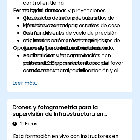
control en tierra.
Formato del curso
Integrar sistemas y proyecciones
geodésicas de referencia en sitios de
Clases interactivas y debates.
infraestructura a gran escala.
Ejercicios avanzados y estudios de caso
Diseñar misiones de vuelo de precisión
del mundo real.
adaptadas a terrenos complejos y
Implementación práctica con datos de
Opciones de personalización del curso
geometrías de infraestructura.
drones y herramientas de modelado.
Analizar datos fotogramétricos con
Para solicitar una capacitación
software GIS para el monitoreo del
personalizada para este curso, por favor
estado estructural, la deformación y el
contáctenos para coordinarlo.
seguimiento del cumplimiento normativo.
Leer más...
Drones y fotogrametría para la
supervisión de infraestructura en
construcción
21 Horas
Esta formación en vivo con instructores en