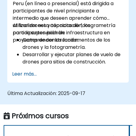
Peru (en línea o presencial) está dirigida a
participantes de nivel principiante a
intermedio que deseen aprender cómo
utilizar drones y técnicas de fotogrametría
Al finalizar esta capacitación, los
para la supervisión de infraestructura en
participantes podrán:
proyectos de construcción.
Comprender los fundamentos de los
drones y la fotogrametría.
Desarrollar y ejecutar planes de vuelo de
drones para sitios de construcción.
Realizar seguimiento con fotogrametría y
Leer más...
crear mapas detallados y modelos 3D.
Utilizar datos de fotogrametría para la
supervisión de infraestructura y
Última Actualización:
2025-09-17
detección de problemas.
Aplicar tecnología de drones para
mejorar la seguridad y la eficiencia en los
Próximos cursos
sitios de construcción.