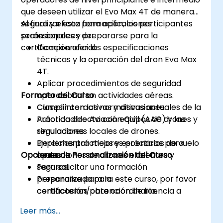
que deseen utilizar el Evo Max 4T de manera
segura y eficaz para aplicaciones
Al finalizar esta formación, los participantes
profesionales y prepararse para la
serán capaces de:
certificación oficial.
Comprender las especificaciones
técnicas y la operación del dron Evo Max
4T.
Aplicar procedimientos de seguridad
Formato del Curso
operacional en actividades aéreas.
Cumplir con las normativas actuales de la
Clases interactivas y discusiones.
Autoridad de Aviación Civil (AAC) y las
Práctica directa con equipos de drones y
regulaciones locales de drones.
simuladores.
Implementar mejores prácticas para
Ejercicios prácticos y escenarios de vuelo
Opciones de Personalización del Curso
operaciones de drones eficientes y
reales.
seguras.
Para solicitar una formación
Prepararse para la
personalizada para este curso, por favor
certificación/obtención de licencia a
contáctenos para coordinarlo.
través de formación teórica y práctica.
Leer más...