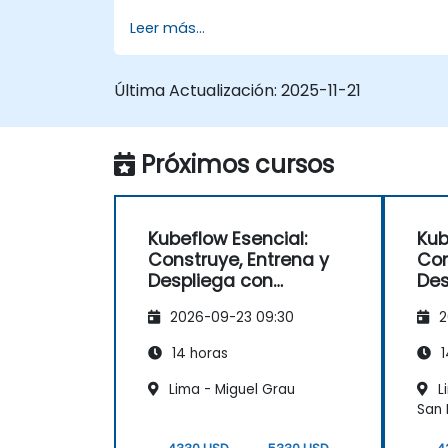
equipo.
Leer más...
Última Actualización:
2025-11-21
Próximos cursos
Kubeflow Esencial:
Kub
Construye, Entrena y
Con
Despliega con
Des
Kubernetes
Kub
2026-09-23 09:30
2
14 horas
1
Lima - Miguel Grau
L
San 