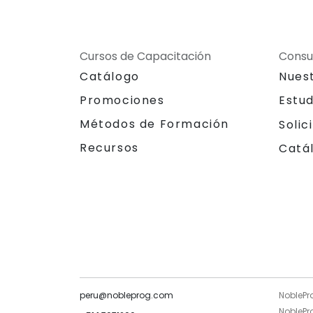
Cursos de Capacitación
Consu
Catálogo
Nues
Promociones
Estu
Métodos de Formación
Solic
Recursos
Catá
peru@nobleprog.com
NoblePr
NoblePro