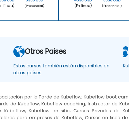
330 USD
5330 USD
4330 USD
5330 USD
En línea)
(En línea)
(Presencial)
(Presencial)
Otros Paises
Estos cursos también están disponibles en
Ku
otros países
acitación por la Tarde de Kubeflow, Kubeflow boot camp
rde de Kubeflow, Kubeflow coaching, Instructor de Kub
 Kubeflow, Kubeflow en sitio, Cursos Privados de Kub
alleres para empresas de Kubeflow, Cursos en linea d