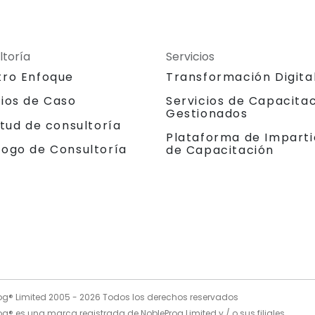
ltoría
Servicios
tro Enfoque
Transformación Digita
dios de Caso
Servicios de Capacita
Gestionados
itud de consultoría
Plataforma de Imparti
logo de Consultoría
de Capacitación
og® Limited 2005 -
2026
Todos los derechos reservados
g® es una marca registrada de NobleProg Limited y / o sus filiales.