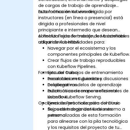
de cargas de trabajo de aprendizaje
automático en Kubernetes.
Esta formación en vivo dirigida por
instructores (en línea o presencial) está
dirigida a profesionales de nivel
principiante e intermedio que desean
construir flujos de trabajo de ML confiables
Al finalizar esta formación, los asistentes
utilizando Kubeflow.
adquirirán las habilidades para:
Navegar por el ecosistema y los
componentes principales de Kubeflow
Crear flujos de trabajo reproducibles
con Kubeflow Pipelines.
Formato del Curso
Ejecutar trabajos de entrenamiento
escalables en Kubernetes.
Presentaciones guiadas y discusiones
Desplegar modelos de aprendizaje
colaborativas.
automático de manera eficiente
Prácticas con componentes reales de
usando Kubeflow Serving.
Kubeflow.
Opciones de Personalización del Curso
Ejercicios prácticos para construir
flujos de trabajo de ML de extremo a
Se pueden organizar versiones
extremo.
personalizadas de esta formación
para alinearse con la pila tecnológica
y los requisitos del proyecto de tu