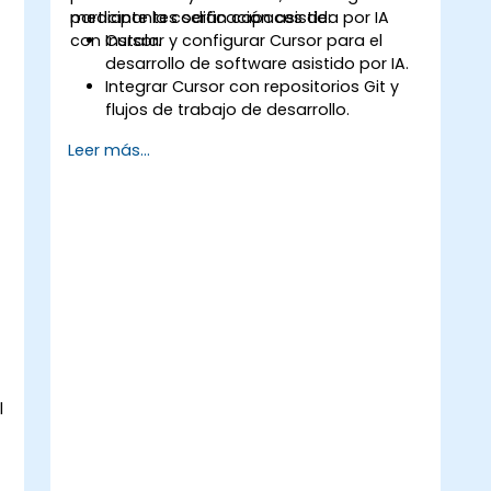
mediante la codificación asistida por IA
participantes serán capaces de:
con Cursor.
Instalar y configurar Cursor para el
desarrollo de software asistido por IA.
Integrar Cursor con repositorios Git y
flujos de trabajo de desarrollo.
Utilizar lenguaje natural para generar,
Leer más...
depurar y optimizar código.
Aprovechar las capacidades de IA
para la refactorización,
documentación y pruebas.
l
.