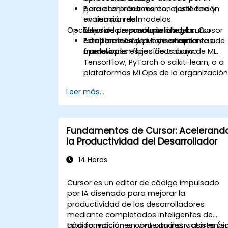
para el entrenamiento, ajuste fino y
Ejercicios prácticos con codificación
evaluación de modelos.
en tiempo real.
Opciones de personalización del curso
Mejorar la reproducibilidad, la
Estudios de caso que integran Cursor
colaboración y la consistencia
con pipelines de ML y herramientas de
Esta formación puede adaptarse a
operativa en flujos de trabajo de ML.
model ops.
frameworks específicos como
TensorFlow, PyTorch o scikit-learn, o a
plataformas MLOps de la organización
Leer más...
Fundamentos de Cursor: Acelerand
la Productividad del Desarrollador
14 Horas
Cursor es un editor de código impulsado
por IA diseñado para mejorar la
productividad de los desarrolladores
mediante completados inteligentes de
código, ediciones contextuales y asistenci
Esta formación en vivo con instructores (e