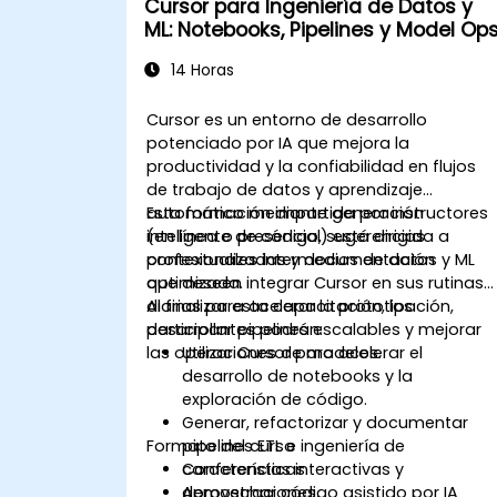
Cursor para Ingeniería de Datos y
ML: Notebooks, Pipelines y Model Op
14 Horas
Cursor es un entorno de desarrollo
potenciado por IA que mejora la
productividad y la confiabilidad en flujos
de trabajo de datos y aprendizaje
automático mediante generación
Esta formación impartida por instructores
inteligente de código, sugerencias
(en línea o presencial) está dirigida a
contextualizadas y documentación
profesionales intermedios de datos y ML
optimizada.
que deseen integrar Cursor en sus rutinas
diarias para acelerar la prototipación,
Al finalizar esta capacitación, los
desarrollar pipelines escalables y mejorar
participantes podrán:
las operaciones de modelos.
Utilizar Cursor para acelerar el
desarrollo de notebooks y la
exploración de código.
Generar, refactorizar y documentar
Formato del curso
pipelines ETL e ingeniería de
características.
Conferencias interactivas y
Aprovechar código asistido por IA
demostraciones.