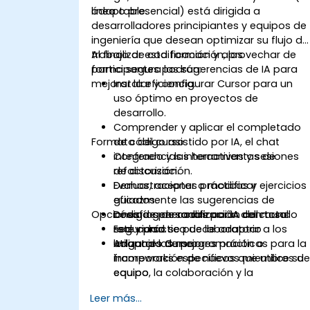
adaptable.
línea o presencial) está dirigida a
desarrolladores principiantes y equipos de
ingeniería que desean optimizar su flujo de
trabajo de codificación y aprovechar de
Al finalizar esta formación, los
forma segura las sugerencias de IA para
participantes podrán:
mejorar la eficiencia.
Instalar y configurar Cursor para un
uso óptimo en proyectos de
desarrollo.
Comprender y aplicar el completado
Formato del curso
de código asistido por IA, el chat
integrado y las herramientas de
Conferencias interactivas y sesiones
refactorización.
de discusión.
Evaluar, aceptar o modificar
Demostraciones prácticas y ejercicios
eficazmente las sugerencias de
guiados.
Opciones de personalización del curso
código generadas por IA con total
Desafíos de codificación del mundo
seguridad.
real y práctica de laboratorio
Este curso se puede adaptar a los
Adoptar las mejores prácticas para la
utilizando Cursor.
lenguajes de programación o
incorporación de nuevos miembros de
frameworks específicos que utilice su
equipo, la colaboración y la
equipo.
integración con el control de versiones
Leer más...