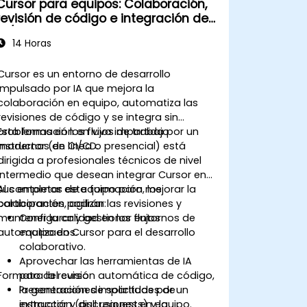
Cursor para equipos: Colaboración,
revisión de código e integración de
CI/CD
14 Horas
Cursor es un entorno de desarrollo
impulsado por IA que mejora la
colaboración en equipo, automatiza las
revisiones de código y se integra sin
problemas en los flujos de trabajo
Esta formación en vivo impartida por un
modernos de CI/CD.
instructor (en línea o presencial) está
dirigida a profesionales técnicos de nivel
intermedio que desean integrar Cursor en
sus entornos de equipo para mejorar la
Al completar esta formación, los
colaboración, agilizar las revisiones y
participantes podrán:
mantener la calidad en los flujos
Configurar y gestionar entornos de
automatizados.
equipo en Cursor para el desarrollo
colaborativo.
Aprovechar las herramientas de IA
Formato del curso
para la revisión automática de código,
la generación de solicitudes de
Presentaciones impartidas por un
extracción (pull requests) y la
instructor y discusiones en equipo.