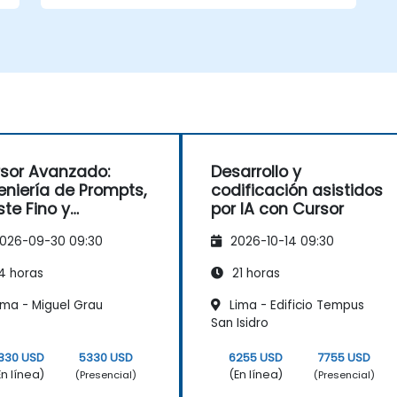
sor Avanzado:
Desarrollo y
eniería de Prompts,
codificación asistidos
ste Fino y
por IA con Cursor
ramientas
026-09-30 09:30
2026-10-14 09:30
sonalizadas
4 horas
21 horas
ima - Miguel Grau
Lima - Edificio Tempus
San Isidro
330 USD
5330 USD
6255 USD
7755 USD
En línea)
(En línea)
(Presencial)
(Presencial)