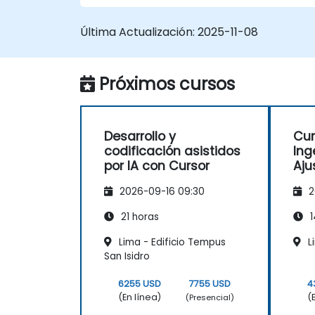
Última Actualización:
2025-11-08
Próximos cursos
Desarrollo y
Cur
codificación asistidos
Ing
por IA con Cursor
Aju
Her
2026-09-16 09:30
2
Per
21 horas
1
Lima - Edificio Tempus
L
San Isidro
6255 USD
7755 USD
4
(En línea)
(
(Presencial)