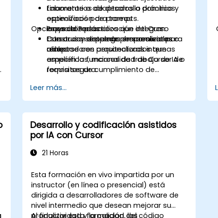
finamente o adaptados a dominios
Laboratorios de desarrollo práctico y
específicos para tareas
optimización de prompts.
Opciones de Personalización del Curso
especializadas.
Proyectos prácticos que integran
Construir y desplegar herramientas o
Cursor con sistemas empresariales
Este curso se puede personalizar para
adaptadores personalizados que
reales.
alinearse con arquitecturas internas
amplíen la funcionalidad de Cursor de
específicas, marcos de trabajo de IA o
.
forma segura.
requisitos de cumplimiento de
seguridad.
Leer más...
o
Desarrollo y codificación asistidos
por IA con Cursor
21 Horas
Esta formación en vivo impartida por un
instructor (en línea o presencial) está
dirigida a desarrolladores de software de
nivel intermedio que desean mejorar su
a
n
productividad y la calidad del código
Al finalizar esta formación, los