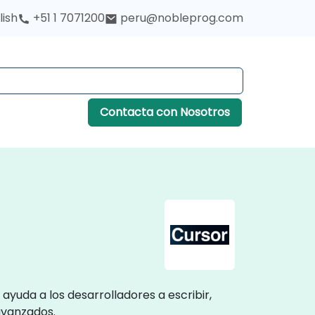
lish
+51 1 7071200
peru@nobleprog.com
Contacta con Nosotros
ayuda a los desarrolladores a escribir,
avanzados.