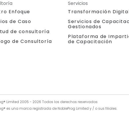
ltoría
Servicios
tro Enfoque
Transformación Digita
dios de Caso
Servicios de Capacita
Gestionados
itud de consultoría
Plataforma de Imparti
logo de Consultoría
de Capacitación
og® Limited 2005 -
2026
Todos los derechos reservados
g® es una marca registrada de NobleProg Limited y / o sus filiales.