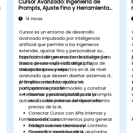
Cursor Avanzado: Ingeniería de
s
Prompts, Ajuste Fino y Herramientas
Personalizadas
14 Horas
Cursor es un entorno de desarrollo
avanzado impulsado por inteligencia
artificial que permite a los ingenieros
extender, ajustar fino y personalizar su
capacidad de generación de código para
Esta formación en vivo con instructor (en
casos de uso especializados y flujos de
línea o presencial) está dirigida a
trabajo empresariales.
desarrolladores y expertos en IA de nivel
avanzado que deseen diseñar sistemas de
prompts a medida, ajustar el
Al finalizar esta formación, los
comportamiento del modelo y construir
participantes podrán:
extensiones personalizadas para la
Diseñar y probar plantillas de prompts
automatización interna del desarrollo.
avanzadas para un comportamiento
preciso de la IA.
Conectar Cursor con APIs internas y
Formato del Curso
bases de conocimientos para generar
código con conciencia del contexto.
Presentaciones técnicas y
Desarrollar modelos de IA ajustados
demostraciones guiadas.