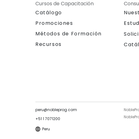
Cursos de Capacitación
Consu
Catálogo
Nues
Promociones
Estu
Métodos de Formación
Solic
Recursos
Catá
peru@nobleprog.com
NoblePr
NoblePro
+51 1 7071200
Peru