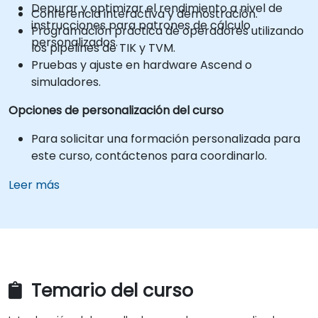
Depurar y optimizar el rendimiento a nivel de
Conferencia interactiva y demostración.
instrucciones para patrones de cálculo
Programación práctica de operadores utilizando
personalizados.
los pipelines de TIK y TVM.
Pruebas y ajuste en hardware Ascend o
simuladores.
Opciones de personalización del curso
Para solicitar una formación personalizada para
este curso, contáctenos para coordinarlo.
Leer más
Temario del curso