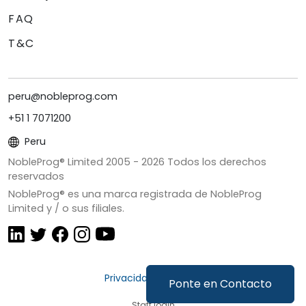
FAQ
T&C
peru@nobleprog.com
+51 1 7071200
Peru
NobleProg® Limited 2005 -
2026
Todos los derechos
reservados
NobleProg® es una marca registrada de NobleProg
Limited y / o sus filiales.
Privacidad y Cookies
Ponte en Contacto
Staff login