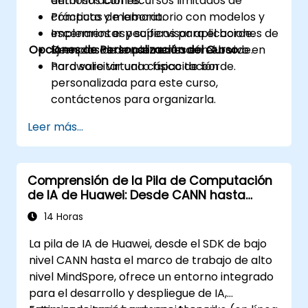
entornos con recursos limitados de
demostraciones.
cómputo y memoria.
Prácticas de laboratorio con modelos y
Implementar y supervisar aplicaciones de
escenarios específicos para el borde.
Opciones de Personalización del Curso
IA en casos de uso reales en el borde.
Ejemplos de implementación en vivo en
hardware virtual o físico de borde.
Para solicitar una capacitación
personalizada para este curso,
contáctenos para organizarla.
Leer más...
Comprensión de la Pila de Computación
de IA de Huawei: Desde CANN hasta
MindSpore
14 Horas
La pila de IA de Huawei, desde el SDK de bajo
nivel CANN hasta el marco de trabajo de alto
nivel MindSpore, ofrece un entorno integrado
para el desarrollo y despliegue de IA,