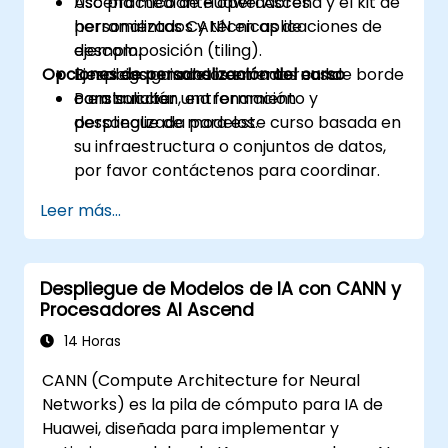
Ascend mediante operadores
Uso práctico de Huawei Ascend y el kit de
personalizados y técnicas de
herramientas CANN en aplicaciones de
descomposición (tiling).
ejemplo.
Opciones de personalización del curso
Desplegar modelos en entornos de borde
Ejercicios guiados centrados en la
o en la nube.
construcción, entrenamiento y
Para solicitar una formación
despliegue de modelos.
personalizada para este curso basada en
su infraestructura o conjuntos de datos,
por favor contáctenos para coordinar.
Leer más...
Despliegue de Modelos de IA con CANN y
Procesadores AI Ascend
14 Horas
CANN (Compute Architecture for Neural
Networks) es la pila de cómputo para IA de
Huawei, diseñada para implementar y