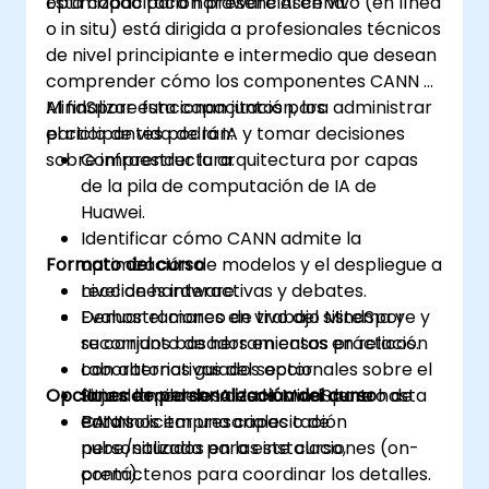
optimizado para hardware Ascend.
Esta capacitación presencial en vivo (en línea
o in situ) está dirigida a profesionales técnicos
de nivel principiante e intermedio que desean
comprender cómo los componentes CANN y
MindSpore funcionan juntos para administrar
Al finalizar esta capacitación, los
el ciclo de vida de la IA y tomar decisiones
participantes podrán:
sobre infraestructura.
Comprender la arquitectura por capas
de la pila de computación de IA de
Huawei.
Identificar cómo CANN admite la
Formato del curso
optimización de modelos y el despliegue a
nivel de hardware.
Lecciones interactivas y debates.
Evaluar el marco de trabajo MindSpore y
Demostraciones en vivo del sistema y
su conjunto de herramientas en relación
recorridos basados en casos prácticos.
con alternativas del sector.
Laboratorios guiados opcionales sobre el
Opciones de personalización del curso
Situar la pila de IA de Huawei dentro de
flujo de modelos desde MindSpore hasta
entornos empresariales o de
CANN.
Para solicitar una capacitación
nube/situados en las instalaciones (on-
personalizada para este curso,
prem).
contáctenos para coordinar los detalles.