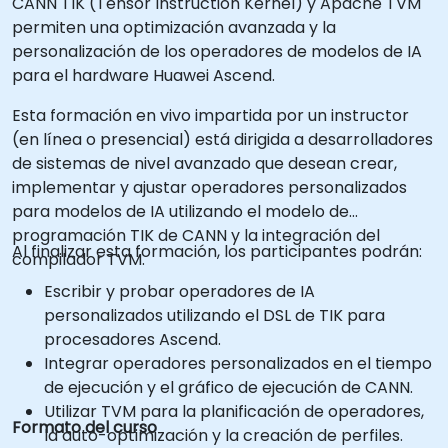
CANN TIK (Tensor Instruction Kernel) y Apache TVM
permiten una optimización avanzada y la
personalización de los operadores de modelos de IA
para el hardware Huawei Ascend.
Esta formación en vivo impartida por un instructor
(en línea o presencial) está dirigida a desarrolladores
de sistemas de nivel avanzado que desean crear,
implementar y ajustar operadores personalizados
para modelos de IA utilizando el modelo de
programación TIK de CANN y la integración del
Al finalizar esta formación, los participantes podrán:
compilador TVM.
Escribir y probar operadores de IA
personalizados utilizando el DSL de TIK para
procesadores Ascend.
Integrar operadores personalizados en el tiempo
de ejecución y el gráfico de ejecución de CANN.
Utilizar TVM para la planificación de operadores,
Formato del curso
la auto-optimización y la creación de perfiles.