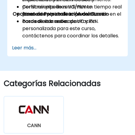
Construir pipelines VC/PLN en tiempo real
perfilamiento de rendimiento.
Opciones de Personalización del Curso
para escenarios de implementación en el
Diseño de pipelines en vivo utilizando
borde o en la nube.
casos de uso reales de VC y PLN.
Para solicitar una capacitación
personalizada para este curso,
contáctenos para coordinar los detalles.
Leer más...
Categorías Relacionadas
CANN