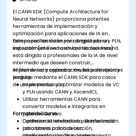
El CANN SDK (Compute Architecture for
Neural Networks) proporciona potentes
herramientas de implementación y
optimización para aplicaciones de IA en
tiempo real en visión por computadora y PLN,
Esta capacitación en vivo dirigida por un
especialmente en hardware Huawei Ascend.
instructor (en línea o en las instalaciones)
está dirigida a profesionales de la IA de nivel
intermedio que deseen construir,
implementar y optimizar modelos de visión y
Al final de esta capacitación, los participantes
lenguaje mediante el CANN SDK para casos
podrán:
de uso en producción.
Implementar y optimizar modelos de VC
y PLN usando CANN y AscendCL.
Utilizar herramientas CANN para
convertir modelos e integrarlos en
Formato del Curso
pipelines en vivo.
Optimizar el rendimiento de inferencia
Conferencia interactiva y demostración.
para tareas como detección,
Laboratorio práctico con
clasificación y análisis de sentimiento.
implementación de modelos y