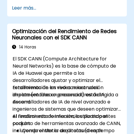
Leer más...
Optimización del Rendimiento de Redes
Neuronales con el SDK CANN
14 Horas
El SDK CANN (Compute Architecture for
Neural Networks) es la base de cómputo de
IA de Huawei que permite a los
desarrolladores ajustar y optimizar el
rendimiento de las redes neuronales
Esta formación en vivo con instrucción
implementadas en procesadores de IA
directa (en línea o presencial) está dirigida a
Ascend.
desarrolladores de IA de nivel avanzado e
ingenieros de sistemas que deseen optimizar
el rendimiento de inferencia utilizando el
Al finalizar esta formación, los participantes
conjunto de herramientas avanzado de CANN,
podrán:
incluyendo el Motor de Grafos (Graph
Comprender la arquitectura en tiempo