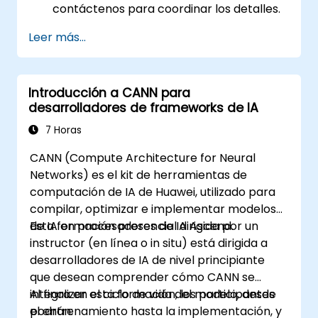
contáctenos para coordinar los detalles.
Leer más...
Introducción a CANN para
desarrolladores de frameworks de IA
7 Horas
CANN (Compute Architecture for Neural
Networks) es el kit de herramientas de
computación de IA de Huawei, utilizado para
compilar, optimizar e implementar modelos
de IA en procesadores de IA Ascend.
Esta formación presencial dirigida por un
instructor (en línea o in situ) está dirigida a
desarrolladores de IA de nivel principiante
que desean comprender cómo CANN se
integra en el ciclo de vida del modelo, desde
Al finalizar esta formación, los participantes
el entrenamiento hasta la implementación, y
podrán: