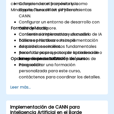
cómo funciona con frameworks como
Comprender el propósito y la
MindSpore, TensorFlow y PyTorch.
arquitectura del kit de herramientas
CANN.
Configurar un entorno de desarrollo con
Formato del curso
CANN y MindSpore.
Convertir e implementar un modelo de IA
Conferencia interactiva y discusión.
básico en hardware Ascend.
Talleres prácticos con implementación
Adquirir conocimientos fundamentales
de modelos sencillos.
para futuros proyectos de optimización o
Recorrido paso a paso por la cadena de
Opciones de personalización del curso
integración de CANN.
herramientas de CANN y los puntos de
integración.
Para solicitar una formación
personalizada para este curso,
contáctenos para coordinar los detalles.
Leer más...
Implementación de CANN para
Inteligencia Artificial en el Borde