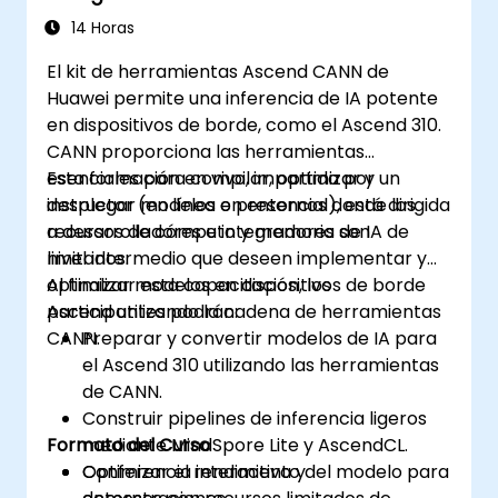
14 Horas
El kit de herramientas Ascend CANN de
Huawei permite una inferencia de IA potente
en dispositivos de borde, como el Ascend 310.
CANN proporciona las herramientas
esenciales para compilar, optimizar y
Esta formación en vivo, impartida por un
desplegar modelos en entornos donde los
instructor (en línea o presencial), está dirigida
recursos de cómputo y memoria son
a desarrolladores e integradores de IA de
limitados.
nivel intermedio que deseen implementar y
optimizar modelos en dispositivos de borde
Al finalizar esta capacitación, los
Ascend utilizando la cadena de herramientas
participantes podrán:
CANN.
Preparar y convertir modelos de IA para
el Ascend 310 utilizando las herramientas
de CANN.
Construir pipelines de inferencia ligeros
Formato del Curso
mediante MindSpore Lite y AscendCL.
Optimizar el rendimiento del modelo para
Conferencia interactiva y