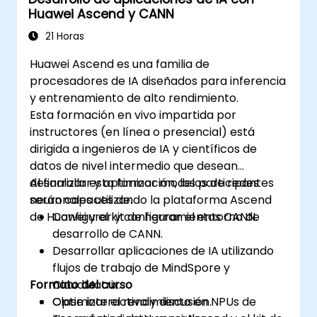
Huawei Ascend y CANN
21 Horas
Huawei Ascend es una familia de
procesadores de IA diseñados para inferencia
y entrenamiento de alto rendimiento.
Esta formación en vivo impartida por
instructores (en línea o presencial) está
dirigida a ingenieros de IA y científicos de
datos de nivel intermedio que desean
desarrollar y optimizar modelos de redes
Al finalizar esta formación, los participantes
neuronales utilizando la plataforma Ascend
serán capaces de:
de Huawei y el kit de herramientas CANN.
Configurar y configurar el entorno de
desarrollo de CANN.
Desarrollar aplicaciones de IA utilizando
flujos de trabajo de MindSpore y
Formato del curso
CloudMatrix.
Optimizar el rendimiento en NPUs de
Clase interactiva y discusión.