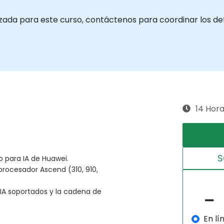
zada para este curso, contáctenos para coordinar los det
14 Hor
S
 para IA de Huawei.
procesador Ascend (310, 910,
 IA soportados y la cadena de
En lí