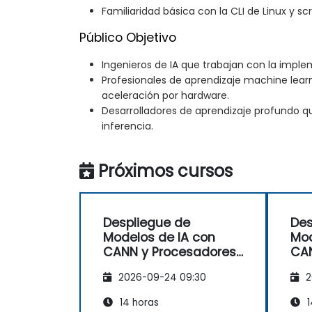
Familiaridad básica con la CLI de Linux y scr
Público Objetivo
Ingenieros de IA que trabajan con la impl
Profesionales de aprendizaje machine lear
aceleración por hardware.
Desarrolladores de aprendizaje profundo q
inferencia.
Próximos cursos
Despliegue de
Des
Modelos de IA con
Mod
CANN y Procesadores
CAN
AI Ascend
AI 
2026-09-24 09:30
2
14 horas
1