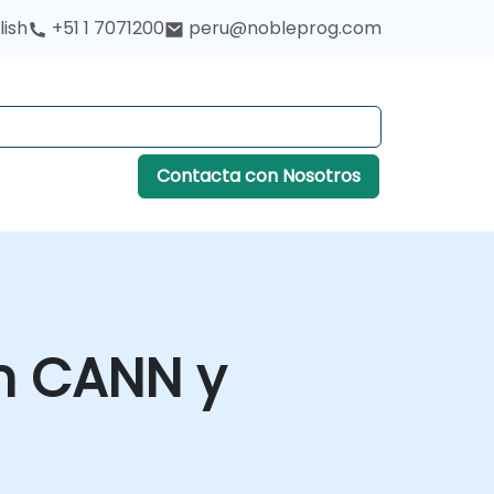
lish
+51 1 7071200
peru@nobleprog.com
Contacta con Nosotros
n CANN y