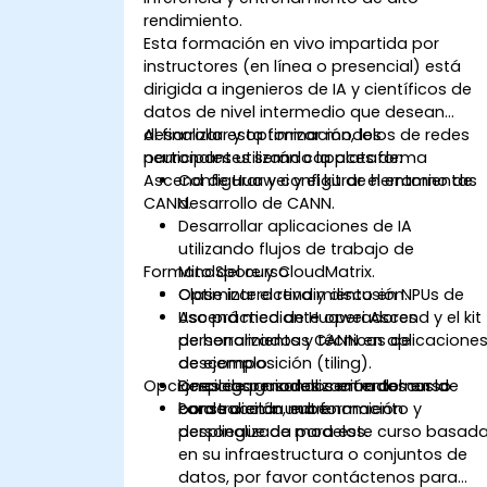
rendimiento.
Esta formación en vivo impartida por
instructores (en línea o presencial) está
dirigida a ingenieros de IA y científicos de
datos de nivel intermedio que desean
desarrollar y optimizar modelos de redes
Al finalizar esta formación, los
neuronales utilizando la plataforma
participantes serán capaces de:
Ascend de Huawei y el kit de herramientas
Configurar y configurar el entorno de
CANN.
desarrollo de CANN.
Desarrollar aplicaciones de IA
utilizando flujos de trabajo de
Formato del curso
MindSpore y CloudMatrix.
Optimizar el rendimiento en NPUs de
Clase interactiva y discusión.
Ascend mediante operadores
Uso práctico de Huawei Ascend y el kit
personalizados y técnicas de
de herramientas CANN en aplicacione
descomposición (tiling).
de ejemplo.
Opciones de personalización del curso
Desplegar modelos en entornos de
Ejercicios guiados centrados en la
borde o en la nube.
construcción, entrenamiento y
Para solicitar una formación
despliegue de modelos.
personalizada para este curso basad
en su infraestructura o conjuntos de
datos, por favor contáctenos para