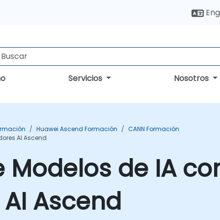
Eng
no
Servicios
Nosotros
ormación
Huawei Ascend Formación
CANN Formación
dores AI Ascend
e Modelos de IA co
 AI Ascend