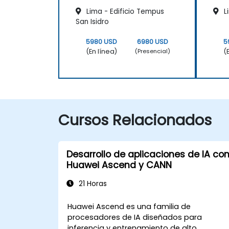
Lima - Edificio Tempus
L
San Isidro
5980 USD
6980 USD
5
(En línea)
(
(Presencial)
Cursos Relacionados
Desarrollo de aplicaciones de IA co
Huawei Ascend y CANN
21 Horas
Huawei Ascend es una familia de
procesadores de IA diseñados para
inferencia y entrenamiento de alto