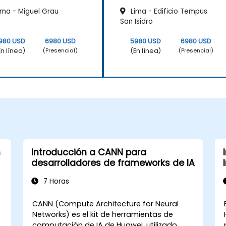
ima - Miguel Grau
Lima - Edificio Tempus
San Isidro
980 USD
6980 USD
5980 USD
6980 USD
En línea)
(En línea)
(Presencial)
(Presencial)
n
Introducción a CANN para
desarrolladores de frameworks de IA
7 Horas
CANN (Compute Architecture for Neural
Networks) es el kit de herramientas de
computación de IA de Huawei, utilizado