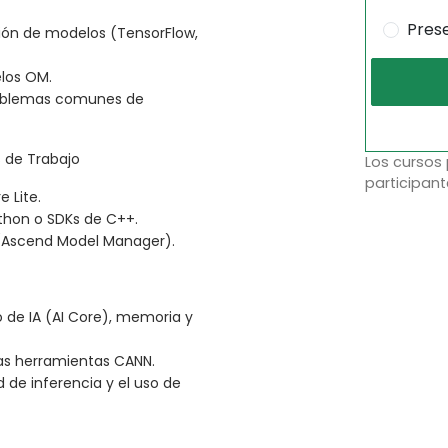
Pres
ión de modelos (TensorFlow,
elos OM.
roblemas comunes de
 de Trabajo
Los cursos
participant
 Lite.
thon o SDKs de C++.
 (Ascend Model Manager).
 de IA (AI Core), memoria y
las herramientas CANN.
 de inferencia y el uso de