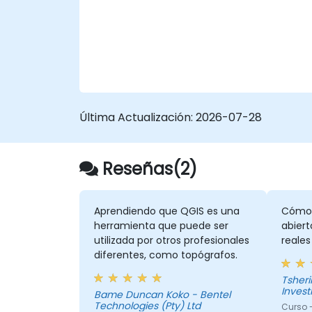
• Consolidar un repositorio institucional de
información geoespacial bajo estándares
de buenas prácticas.
• Aplicar herramientas de Inteligencia
Artificial y análisis avanzado de ArcGIS Pro
para teledetección.
• Implementar flujos de trabajo eficientes
para el análisis espacial y la gestión de
Última Actualización:
2026-07-28
datos geográficos.
Reseñas(2)
Aprendiendo que QGIS es una
Cómo u
herramienta que puede ser
abiert
utilizada por otros profesionales
reales
diferentes, como topógrafos.
Tshering Dorji 
Inves
Bame Duncan Koko - Bentel
Technologies (Pty) Ltd
Curso 