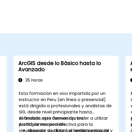
ArcGIS desde lo Básico hasta lo
Avanzado
35 Horas
Esta formación en vivo impartida por un
instructor en Peru (en línea o presencial)
está dirigida a profesionales y analistas de
SIG, desde nivel principiante hasta
avanzado, que deseen aprender a utilizar
Al finalizar esta formación, los
ArcGIS de manera efectiva para la
participantes podrán:
visualización de datos, el análisis espacial y
Navegar y utilizar las herramientas de