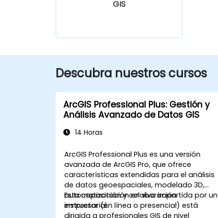
GIS
Descubra nuestros cursos
ArcGIS Professional Plus: Gestión y
Análisis Avanzado de Datos GIS
14 Horas
ArcGIS Professional Plus es una versión
avanzada de ArcGIS Pro, que ofrece
características extendidas para el análisis
de datos geoespaciales, modelado 3D,
automatización y colaboración
Esta capacitación en vivo impartida por un
empresarial.
instructor (en línea o presencial) está
dirigida a profesionales GIS de nivel