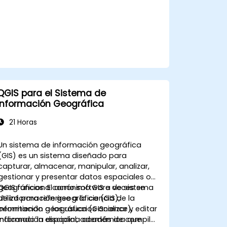
QGIS para el Sistema de
Información Geográfica
21 Horas
Un sistema de información geográfica
(GIS) es un sistema diseñado para
capturar, almacenar, manipular, analizar,
gestionar y presentar datos espaciales o
geográficos. El acrónimo GIS a veces se
QGIS funciona como software de sistema
utiliza para referirse a la ciencia de la
de información geográfica (GIS),
información geográfica (GIScience),
permitiendo a los usuarios analizar y editar
indicando la disciplina académica que
información espacial, además de compilar