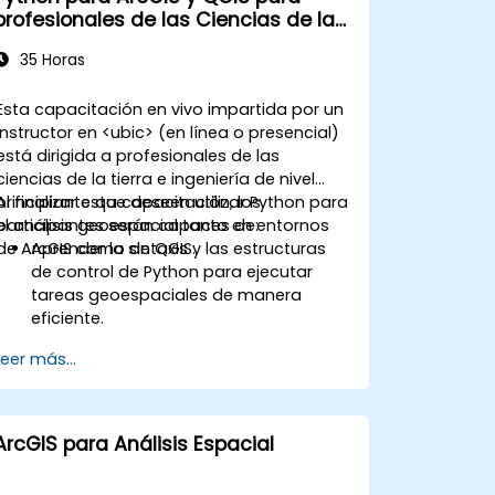
profesionales de las Ciencias de la
Tierra e Ingeniería
35 Horas
Esta capacitación en vivo impartida por un
instructor en <ubic> (en línea o presencial)
está dirigida a profesionales de las
ciencias de la tierra e ingeniería de nivel
principiante que deseen utilizar Python para
Al finalizar esta capacitación, los
el análisis geoespacial tanto en entornos
participantes serán capaces de:
de ArcGIS como de QGIS.
Aprender la sintaxis y las estructuras
de control de Python para ejecutar
tareas geoespaciales de manera
eficiente.
Utilizar Pandas, Numpy y Matplotlib
Leer más...
para el análisis y visualización de
datos en GIS.
Manipular y analizar datos vectoriales
con las bibliotecas Geopandas, Arcpy
ArcGIS para Análisis Espacial
y PyQGIS.
Automatizar procesos y flujos de