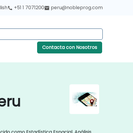
lish
+51 1 7071200
peru@nobleprog.com
Contacta con Nosotros
eru
ido como Estadística Espacial, Análisis