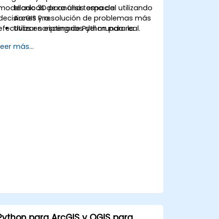
modelado 3D para una toma de
técnicas de análisis espacial utilizando
decisiones y resolución de problemas más
ArcGIS Pro.
efectivas en escenarios del mundo real.
Utilizar scripting de Python para la
automatización y el procesamiento
Leer más...
complejo de datos.
Aplicar el modelado espacial para
resolver problemas en escenarios del
mundo real.
Realizar análisis geoestadísticos para
una interpretación avanzada de los
datos.
Integrar fuentes de datos externas y
aprovechar el análisis de datos
espaciales 3D.
Python para ArcGIS y QGIS para