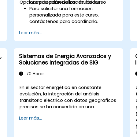
Opciones de personalización del curso
interpretación de los resultados.
Para solicitar una formación
personalizada para este curso,
contáctenos para coordinarlo.
Leer más...
,
Sistemas de Energía Avanzados y
Soluciones Integradas de SIG
70 Horas
En el sector energético en constante
evolución, la integración del análisis
transitorio eléctrico con datos geográficos
precisos se ha convertido en una
necesidad estratégica. Actualmente, la
Leer más...
dependencia de datos fragmentados
s
conlleva riesgos operativos significativos.
Este programa intensivo de 14 días en