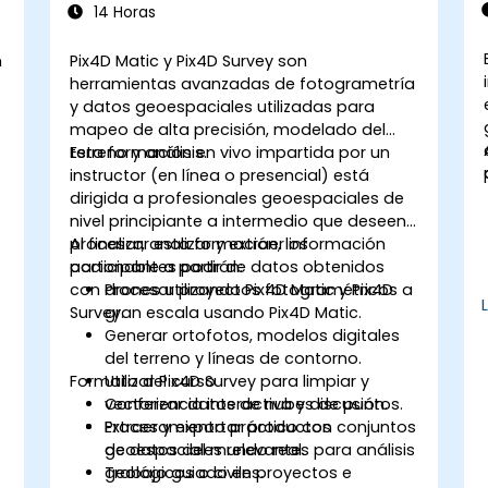
14 Horas
n
Pix4D Matic y Pix4D Survey son
herramientas avanzadas de fotogrametría
y datos geoespaciales utilizadas para
mapeo de alta precisión, modelado del
terreno y análisis.
Esta formación en vivo impartida por un
instructor (en línea o presencial) está
s
dirigida a profesionales geoespaciales de
nivel principiante a intermedio que deseen
procesar, analizar y extraer información
Al finalizar esta formación, los
accionable a partir de datos obtenidos
participantes podrán:
d
con drones utilizando Pix4D Matic y Pix4D
Procesar proyectos fotogramétricos a
Survey.
gran escala usando Pix4D Matic.
Generar ortofotos, modelos digitales
del terreno y líneas de contorno.
Formato del curso
Utilizar Pix4D Survey para limpiar y
vectorizar datos de nubes de puntos.
Conferencia interactiva y discusión.
Extraer y exportar productos
Procesamiento práctico con conjuntos
geoespaciales relevantes para análisis
de datos del mundo real.
geológicos o civiles.
Trabajo guiado en proyectos e