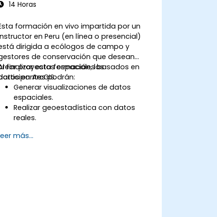
trabajo geoespaciales utilizando
14 Horas
scripts de Python en ArcGIS y QGIS.
Desarrollar herramientas de
Esta formación en vivo impartida por un
geoprocessamiento personalizadas
instructor en Peru (en línea o presencial)
basadas en Python para ArcGIS y QGIS
está dirigida a ecólogos de campo y
con el fin de agilizar las tareas.
gestores de conservación que desean
crear proyectos espaciales basados en
Al finalizar esta formación, los
datos en ArcGIS.
participantes podrán:
Generar visualizaciones de datos
espaciales.
Realizar geoestadística con datos
reales.
Implementar análisis de datos
Leer más...
espaciales, procesamiento de datos y
cartografía con ArcGIS.
Analizar datos espaciales para
proyectos en ArcGIS.