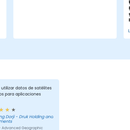
Melbourne está diseñado para cerrar la
brecha entre la ingeniería eléctrica y la
gestión geoespacial.
tilizar datos de satélites
os para aplicaciones
- Druk Holding and
tments
- Advanced Geographic