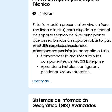
Técnico
14 Horas
Esta formación presencial en vivo en Peru
(en línea o in situ) está dirigida a personal
de soporte técnico de nivel principiante
que desea brindar un soporte robusto par
ArcGIS Enterprise, abordando
Al finalizar esta formación, los
efectivamente cualquier anomalía o fallo.
participantes podrán:
Comprender la arquitectura y los
componentes de ArcGIS Enterprise.
Aprender a instalar, configurar y
gestionar ArcGIS Enterprise.
Adquirir habilidades para solucionar
Leer más...
problemas y resolver incidencias
comunes.
Desarrollar competencia en el
monitoreo y mantenimiento de
Sistemas de Información
entornos de ArcGIS Enterprise.
Geográfica (GIS) Avanzados
Dominar las técnicas de respaldo,