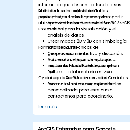
intermedio que deseen profundizar sus
habilidades en análisis de datos
Al finalizar esta capacitación, los
espaciales, automatización y compartir
participantes serán capaces de:
utilizando las herramientas de ArcGIS
Aprovechar las herramientas de ArcGI
Professional Plus.
Pro Plus para la visualización y el
análisis de datos.
Crear mapas 2D y 3D con simbología
Formato del Curso
avanzada y técnicas de
geoproyesamiento.
Conferencia interactiva y discusión.
Automatizar flujos de trabajo
Numerosos ejercicios y práctica.
mediante ModelBuilder y script en
Implementación práctica en un
Python.
entorno de laboratorio en vivo.
Opciones de Personalización del Curso
Integrar ArcGIS con servicios de datos
externos y sistemas empresariales.
Para solicitar una capacitación
personalizada para este curso,
contáctenos para coordinarlo.
Leer más...
ArcGIS Enterprise para Soporte