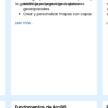
la gestión de proyectos geoespaciales.
ArcGIS para la gestión de datos
geoespaciales.
Crear y personalizar mapas con capas
S
y atributos.
Leer más...
Ejecutar análisis espacial avanzado y
tareas de geoprocésamiento.
Automatizar flujos de trabajo
utilizando ModelBuilder y Python.
Fundamentos de ArcGIS