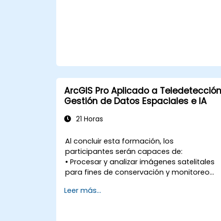
ArcGIS Pro Aplicado a Teledetección
Gestión de Datos Espaciales e IA
21 Horas
Al concluir esta formación, los
participantes serán capaces de:
• Procesar y analizar imágenes satelitales
para fines de conservación y monitoreo
ambiental.
Leer más...
• Administrar datos espaciales de manera
estructurada utilizando geobases de dato
en ArcGIS Pro.