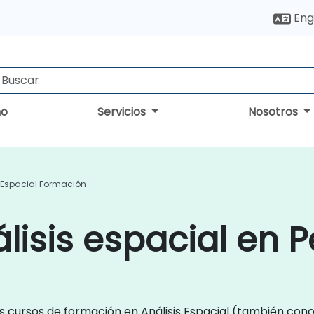
Eng
no
Servicios
Nosotros
s Espacial Formación
lisis espacial en P
s cursos de formación en Análisis Espacial (también conoc