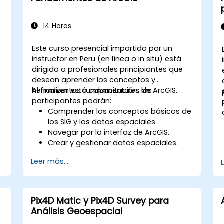
14 Horas
Este curso presencial impartido por un
instructor en Peru (en línea o in situ) está
dirigido a profesionales principiantes que
desean aprender los conceptos y
a
herramientas fundamentales de ArcGIS.
Al finalizar esta capacitación, los
participantes podrán:
Comprender los conceptos básicos de
los SIG y los datos espaciales.
Navegar por la interfaz de ArcGIS.
Crear y gestionar datos espaciales.
Realizar análisis espacial básico.
Leer más...
Crear mapas y visualizaciones.
Pix4D Matic y Pix4D Survey para
Análisis Geoespacial