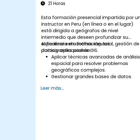
recuperación y optimización del
21 Horas
rendimiento.
Esta formación presencial impartida por u
instructor en Peru (en línea o en el lugar)
está dirigida a geógrafos de nivel
intermedio que deseen profundizar su
experiencia en análisis espacial, gestión de
Al finalizar esta formación, los
datos y aplicaciones GIS.
participantes podrán:
Aplicar técnicas avanzadas de análisi
espacial para resolver problemas
geográficos complejos.
Gestionar grandes bases de datos
espaciales y realizar control de calida
Leer más...
de datos.
Crear mapas dinámicos e interactivos
y visualizaciones para diversas
aplicaciones.
Utilizar programación y
automatización para optimizar los
flujos de trabajo GIS.