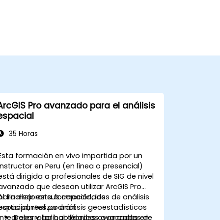
ArcGIS Pro avanzado para el análisis
espacial
35 Horas
Esta formación en vivo impartida por un
instructor en Peru (en línea o presencial)
está dirigida a profesionales de SIG de nivel
avanzado que desean utilizar ArcGIS Pro
para mejorar sus capacidades de análisis
Al finalizar esta formación, los
espacial, realizar análisis geoestadísticos
participantes podrán:
integrales y aplicar técnicas avanzadas de
Desarrollar habilidades avanzadas en