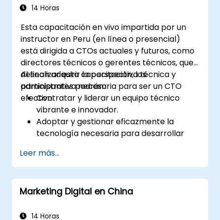
justificar solicitudes de gasto de capital.
14 Horas
Esta capacitación en vivo impartida por un
instructor en Peru (en línea o presencial)
está dirigida a CTOs actuales y futuros, como
directores técnicos o gerentes técnicos, que
desean adquirir la perspectiva técnica y
Al finalizar esta capacitación, los
administrativa necesaria para ser un CTO
participantes podrán:
efectivo.
Contratar y liderar un equipo técnico
vibrante e innovador.
Adoptar y gestionar eficazmente la
tecnología necesaria para desarrollar
productos excelentes.
Leer más...
Aplicar técnicas y estrategias útiles para
gestionar productos y proyectos.
Escalar los negocios de la empresa y
Marketing Digital en China
orientarla en la dirección correcta.
14 Horas