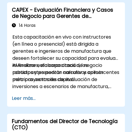
operación de una empresa holding.
CAPEX - Evaluación Financiera y Casos
de Negocio para Gerentes de
Manufactura
14 Horas
Esta capacitación en vivo con instructores
(en línea o presencial) está dirigida a
gerentes e ingenieros de manufactura que
deseen fortalecer su capacidad para evaluar
inversiones, elaborar casos de negocio
Al finalizar esta capacitación, los
robustos y presentar narrativas convincentes
participantes podrán calcular y aplicar
para proyectos de capital.
métricas centrales de evaluación de
inversiones a escenarios de manufactura,
construir un caso completo de inversión
Leer más...
CAPEX que incluya proyecciones de flujo de
efectivo y análisis de sensibilidad, utilizar
plantillas y Tarjetas Capex para agilizar el
Fundamentos del Director de Tecnología
proceso de aprobación, y preparar
(CTO)
narrativas claras a nivel ejecutivo para