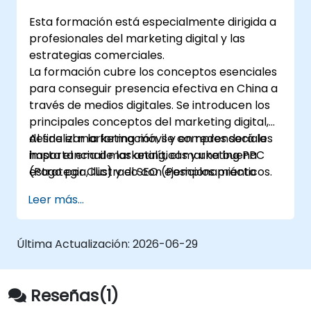
Esta formación está especialmente dirigida a
profesionales del marketing digital y las
estrategias comerciales.
La formación cubre los conceptos esenciales
para conseguir presencia efectiva en China a
través de medios digitales. Se introducen los
principales conceptos del marketing digital,
desde el marketing móvil y en redes sociales
Al finalizar la formación, se comprenderá la
hasta el email marketing, el marketing PPC
importancia de las analíticas y una buena
(Pago por Clic) y el SEO (Posicionamiento
estrategia, ilustrado con ejemplos prácticos.
Orgánico).
Leer más...
Última Actualización:
2026-06-29
Reseñas(1)