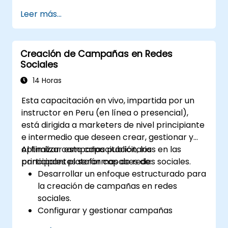
personalizados mediante plataformas
Leer más...
integradas.
Sincronizar datos entre herramientas de
marketing como Mailchimp, HubSpot y
Creación de Campañas en Redes
plataformas de redes sociales.
Sociales
Monitorear y analizar flujos de trabajo
automatizados para optimizar el
14 Horas
rendimiento de las campañas.
Esta capacitación en vivo, impartida por un
Adoptar las mejores prácticas para
instructor en Peru (en línea o presencial),
estrategias de automatización de
está dirigida a marketers de nivel principiante
marketing escalables.
e intermedio que deseen crear, gestionar y
optimizar campañas publicitarias en las
Al finalizar esta capacitación, los
principales plataformas de redes sociales.
participantes serán capaces de:
Desarrollar un enfoque estructurado para
la creación de campañas en redes
sociales.
Configurar y gestionar campañas
publicitarias en Facebook, Google y