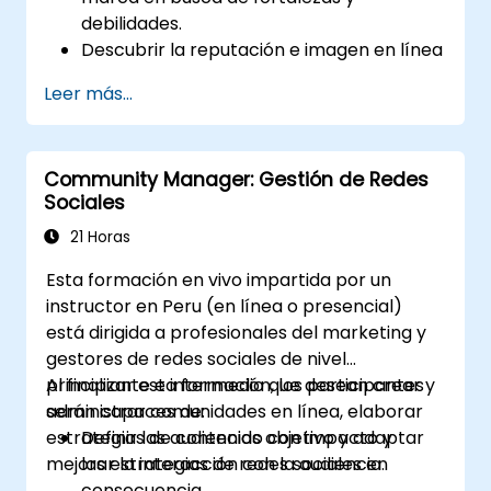
debilidades.
Descubrir la reputación e imagen en línea
de un negocio.
Leer más...
Identificar y fortalecer el posicionamiento
de una marca en un mercado
determinado.
Community Manager: Gestión de Redes
Construir una estrategia de marca
Sociales
centrada en resultados y un plan
integrado de comunicación de marketing
21 Horas
en línea.
Esta formación en vivo impartida por un
Realizar un análisis competitivo de la
instructor en Peru (en línea o presencial)
marca y construir mapas percetuales de
está dirigida a profesionales del marketing y
la industria.
gestores de redes sociales de nivel
Realizar una auditoría de SEO.
principiante e intermedio que desean crear y
Al finalizar esta formación, los participantes
Aprender las directrices actualizadas de
administrar comunidades en línea, elaborar
serán capaces de:
SEO en la era de la IA.
estrategias de contenido con impacto y
Definir las audiencias objetivo y adaptar
Descubrir ideas valiosas sobre cómo
mejorar la interacción con la audiencia.
las estrategias de redes sociales en
diferentes grupos de clientes perciben un
consecuencia.