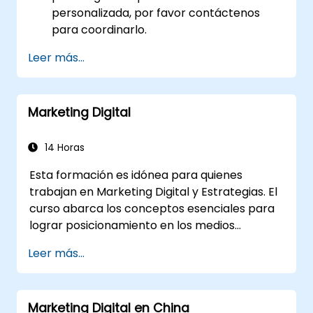
personalizada, por favor contáctenos
para coordinarlo.
Leer más...
Marketing Digital
14 Horas
Esta formación es idónea para quienes
trabajan en Marketing Digital y Estrategias. El
curso abarca los conceptos esenciales para
lograr posicionamiento en los medios
digitales. Ofrece a los asistentes una
Leer más...
introducción a los conceptos clave del
marketing digital, desde el marketing móvil y
el marketing en redes sociales hasta el
Marketing Digital en China
marketing por correo electrónico, la