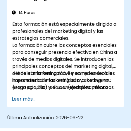
publicidad por clics (PPC) y el SEO. Al finalizar
la formación, comprenderán la importancia
14 Horas
de la analítica y una buena estrategia con
Esta formación está especialmente dirigida a
ejemplos adecuados.
profesionales del marketing digital y las
estrategias comerciales.
La formación cubre los conceptos esenciales
para conseguir presencia efectiva en China a
través de medios digitales. Se introducen los
principales conceptos del marketing digital,
desde el marketing móvil y en redes sociales
Al finalizar la formación, se comprenderá la
hasta el email marketing, el marketing PPC
importancia de las analíticas y una buena
(Pago por Clic) y el SEO (Posicionamiento
estrategia, ilustrado con ejemplos prácticos.
Orgánico).
Leer más...
Última Actualización:
2026-06-22