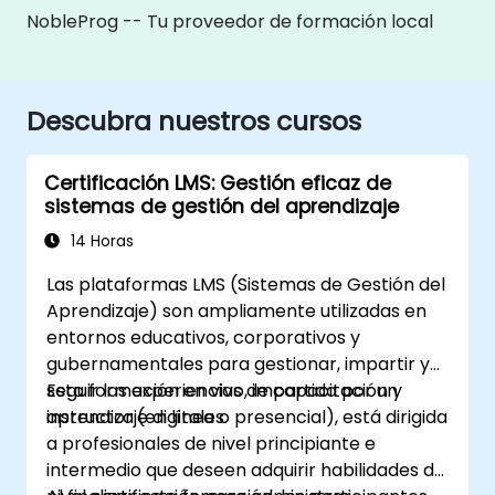
NobleProg -- Tu proveedor de formación local
Descubra nuestros cursos
Certificación LMS: Gestión eficaz de
sistemas de gestión del aprendizaje
14 Horas
Las plataformas LMS (Sistemas de Gestión del
Aprendizaje) son ampliamente utilizadas en
entornos educativos, corporativos y
gubernamentales para gestionar, impartir y
seguir las experiencias de capacitación y
Esta formación en vivo, impartida por un
aprendizaje digitales.
instructor (en línea o presencial), está dirigida
a profesionales de nivel principiante e
intermedio que deseen adquirir habilidades de