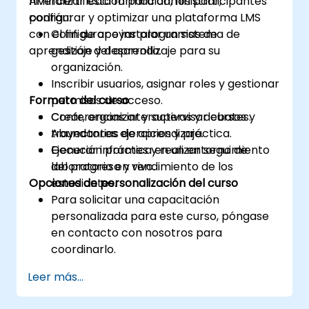
nivel certificación para administrar,
Al finalizar esta formación, los participantes
configurar y optimizar una plataforma LMS
podrán:
con el fin de apoyar programas de
Configurar e instalar un sistema de
aprendizaje y desarrollo.
gestión del aprendizaje para su
organización.
Inscribir usuarios, asignar roles y gestionar
Formato del curso
permisos de acceso.
Crear, organizar y supervisar cursos y
Conferencias interactivas y debates.
trayectorias de aprendizaje.
Abundantes ejercicios y práctica.
Generar informes y realizar seguimiento
Ejecución práctica en un entorno de
del progreso y rendimiento de los
laboratorio en vivo.
Opciones de personalización del curso
estudiantes.
Para solicitar una capacitación
personalizada para este curso, póngase
en contacto con nosotros para
coordinarlo.
Leer más...