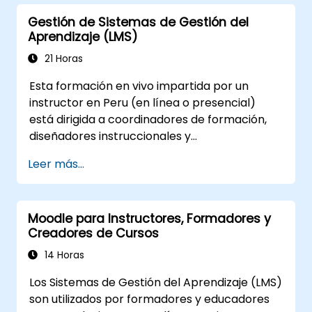
Gestión de Sistemas de Gestión del
Aprendizaje (LMS)
21 Horas
Esta formación en vivo impartida por un
instructor en Peru (en línea o presencial)
está dirigida a coordinadores de formación,
diseñadores instruccionales y
administradores de Recursos Humanos que
Leer más...
deseen dominar la configuración de un LMS, la
gestión de usuarios y roles, la creación de
cursos, el seguimiento, los informes y las
Moodle para Instructores, Formadores y
mejores prácticas para la preparación de
Creadores de Cursos
certificaciones.
14 Horas
Los Sistemas de Gestión del Aprendizaje (LMS)
son utilizados por formadores y educadores