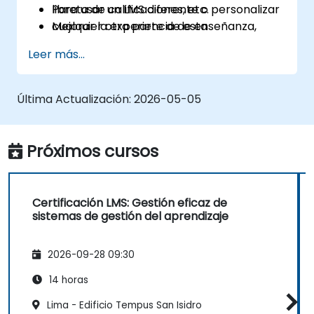
libreta de calificaciones, etc.
Para usar un LMS diferente o personalizar
Mejorar la experiencia de enseñanza,
cualquier otra parte de esta
interacción y aprendizaje para los
capacitación, por favor contáctenos
Leer más...
asistentes.
para coordinar.
Última Actualización:
2026-05-05
Próximos cursos
Certificación LMS: Gestión eficaz de
sistemas de gestión del aprendizaje
2026-09-28 09:30
14 horas
Lima - Edificio Tempus San Isidro