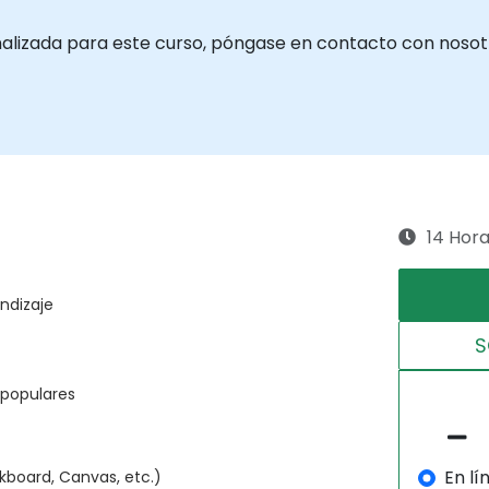
nalizada para este curso, póngase en contacto con nosot
14 Hor
ndizaje
S
 populares
En lí
ckboard, Canvas, etc.)