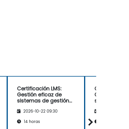
Certificación LMS:
Certificación 
Gestión eficaz de
Gestión efica
sistemas de gestión
sistemas de 
del aprendizaje
del aprendiza
2026-10-22 09:30
2026-11-05 09
14 horas
14 horas