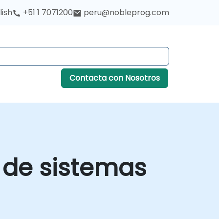
lish
+51 1 7071200
peru@nobleprog.com
Contacta con Nosotros
z de sistemas