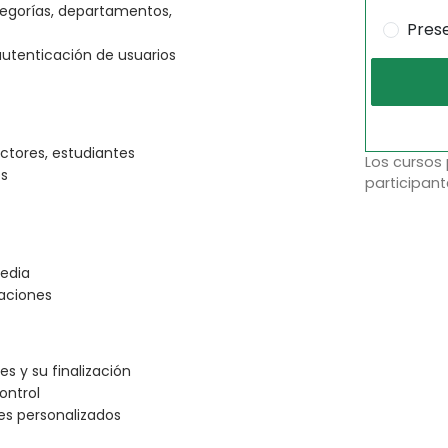
tegorías, departamentos,
Pres
autenticación de usuarios
uctores, estudiantes
Los cursos
os
participant
edia
naciones
es y su finalización
ontrol
es personalizados