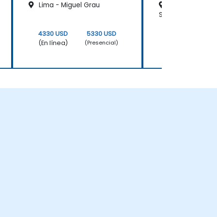
Lima - Miguel Grau
Lima - Edifici
San Isidro
4330 USD
5330 USD
4330 USD
(En línea)
(En línea)
(Presencial)