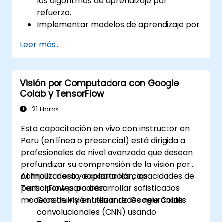
los algoritmos de aprendizaje por
refuerzo.
Implementar modelos de aprendizaje por
refuerzo utilizando TensorFlow y OpenAI
Leer más...
Gym.
Desarrollar agentes inteligentes que
aprendan mediante ensayo y error.
Visión por Computadora con Google
Optimizar el rendimiento de los agentes
Colab y TensorFlow
utilizando técnicas avanzadas como Q-
learning y redes neuronales profundas Q
21 Horas
(DQNs).
Esta capacitación en vivo con instructor en
Entrenar agentes en entornos simulados
Peru (en línea o presencial) está dirigida a
utilizando OpenAI Gym.
profesionales de nivel avanzado que desean
Desplegar modelos de aprendizaje por
profundizar su comprensión de la visión por
refuerzo para aplicaciones del mundo
computadora y explorar las capacidades de
Al finalizar esta capacitación, los
real.
TensorFlow para desarrollar sofisticados
participantes podrán:
modelos de visión utilizando Google Colab.
Construir y entrenar redes neuronales
convolucionales (CNN) usando