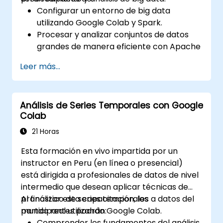
Configurar un entorno de big data
utilizando Google Colab y Spark.
Procesar y analizar conjuntos de datos
grandes de manera eficiente con Apache
Spark.
Leer más...
Visualizar big data en un entorno
colaborativo.
Integrar Apache Spark con herramientas
Análisis de Series Temporales con Google
basadas en la nube.
Colab
21 Horas
Esta formación en vivo impartida por un
instructor en Peru (en línea o presencial)
está dirigida a profesionales de datos de nivel
intermedio que desean aplicar técnicas de
pronóstico de series temporales a datos del
Al finalizar esta capacitación, los
mundo real utilizando Google Colab.
participantes podrán:
Comprender los fundamentos del análisis