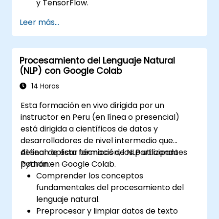
y TensorFlow.
Optimizar el rendimiento del modelo
Leer más...
mediante la sintonización de
hiperparámetros.
Desplegar modelos de aprendizaje
Procesamiento del Lenguaje Natural
automático en aplicaciones reales
(NLP) con Google Colab
utilizando Google Colab.
Colaborar y gestionar proyectos de
14 Horas
aprendizaje automático a gran escala en
Esta formación en vivo dirigida por un
Google Colab.
instructor en Peru (en línea o presencial)
está dirigida a científicos de datos y
desarrolladores de nivel intermedio que
desean aplicar técnicas de NLP utilizando
Al final de esta formación, los participantes
Python en Google Colab.
podrán:
Comprender los conceptos
fundamentales del procesamiento del
lenguaje natural.
Preprocesar y limpiar datos de texto