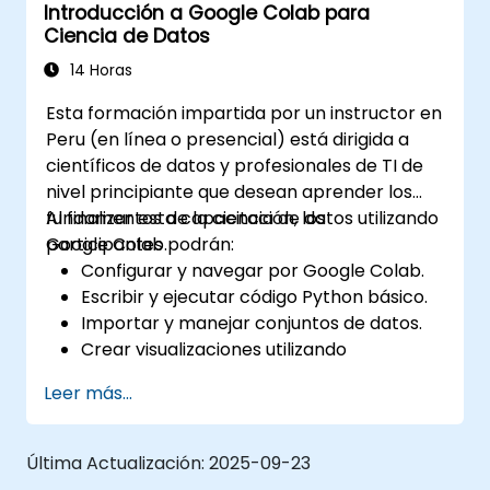
Introducción a Google Colab para
reutilizar el código de manera efectiva.
Ciencia de Datos
Explorar y utilizar bibliotecas básicas para
la programación en Python.
14 Horas
Esta formación impartida por un instructor en
Peru (en línea o presencial) está dirigida a
científicos de datos y profesionales de TI de
nivel principiante que desean aprender los
fundamentos de la ciencia de datos utilizando
Al finalizar esta capacitación, los
Google Colab.
participantes podrán:
Configurar y navegar por Google Colab.
Escribir y ejecutar código Python básico.
Importar y manejar conjuntos de datos.
Crear visualizaciones utilizando
bibliotecas de Python.
Leer más...
Última Actualización:
2025-09-23