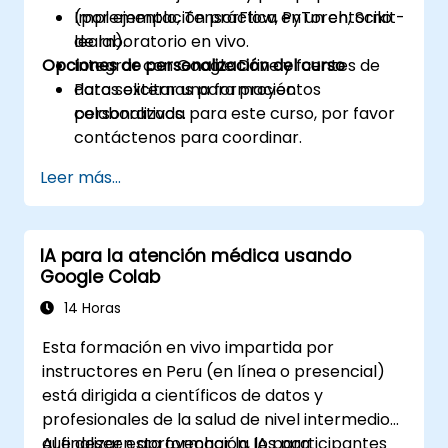
(por ejemplo, TensorFlow, PyTorch, Scikit-
Implementación práctica en un entorno
learn).
de laboratorio en vivo.
Opciones de personalización del curso
Integrar con Google Drive y fuentes de
datos externas para proyectos
Para solicitar una formación
colaborativos.
personalizada para este curso, por favor
contáctenos para coordinar.
Leer más...
IA para la atención médica usando
Google Colab
14 Horas
Esta formación en vivo impartida por
instructores en Peru (en línea o presencial)
está dirigida a científicos de datos y
profesionales de la salud de nivel intermedio
que deseen aprovechar la IA para
Al finalizar esta formación, los participantes