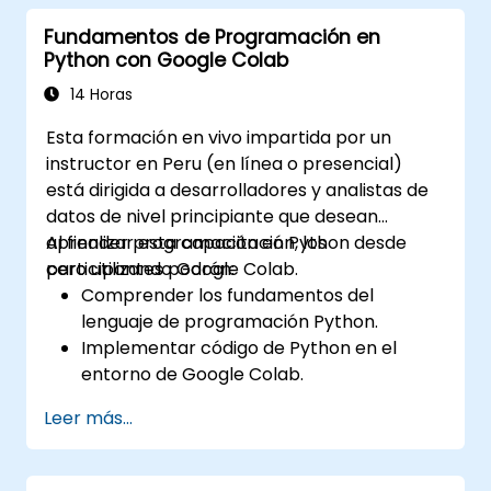
presentación y claridad.
Fundamentos de Programación en
Interpretar y presentar datos de manera
Python con Google Colab
efectiva utilizando herramientas visuales.
14 Horas
Esta formación en vivo impartida por un
instructor en Peru (en línea o presencial)
está dirigida a desarrolladores y analistas de
datos de nivel principiante que desean
aprender programación en Python desde
Al finalizar esta capacitación, los
cero utilizando Google Colab.
participantes podrán:
Comprender los fundamentos del
lenguaje de programación Python.
Implementar código de Python en el
entorno de Google Colab.
Utilizar estructuras de control para
Leer más...
gestionar el flujo de un programa en
Python.
Crear funciones para organizar y