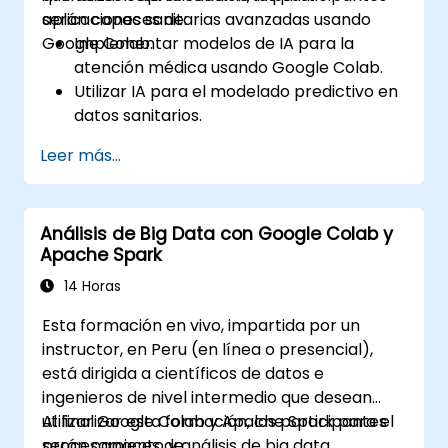
aplicaciones sanitarias avanzadas usando
serán capaces de:
Google Colab.
Implementar modelos de IA para la
atención médica usando Google Colab.
Utilizar IA para el modelado predictivo en
datos sanitarios.
Analizar imágenes médicas con técnicas
Leer más...
impulsadas por IA.
Explorar las consideraciones éticas en
soluciones de atención médica basadas
Análisis de Big Data con Google Colab y
en IA.
Apache Spark
14 Horas
Esta formación en vivo, impartida por un
instructor, en Peru (en línea o presencial),
está dirigida a científicos de datos e
ingenieros de nivel intermedio que desean
utilizar Google Colab y Apache Spark para el
Al finalizar esta formación, los participantes
procesamiento y análisis de big data.
serán capaces de: