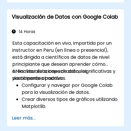
analizar y predecir datos.
Implementar modelos de aprendizaje
Visualización de Datos con Google Colab
supervisado y no supervisado.
Optimizar y evaluar modelos de
aprendizaje automático de manera
14 Horas
efectiva.
Esta capacitación en vivo, impartida por un
instructor en Peru (en línea o presencial),
está dirigida a científicos de datos de nivel
principiante que desean aprender cómo
crear visualizaciones de datos significativas y
Al finalizar esta capacitación, los
visualmente atractivas.
participantes podrán:
Configurar y navegar por Google Colab
para la visualización de datos.
Crear diversos tipos de gráficos utilizando
Matplotlib.
Utilizar Seaborn para técnicas avanzadas
Leer más...
de visualización.
Personalizar los gráficos para mejorar su