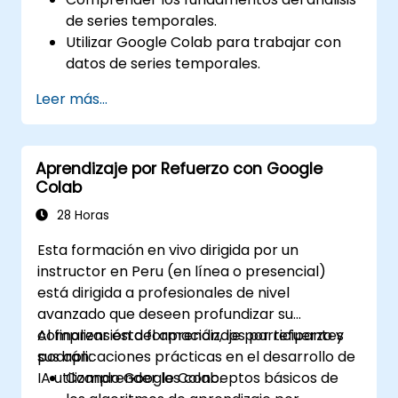
de series temporales.
Utilizar Google Colab para trabajar con
datos de series temporales.
Aplicar modelos ARIMA para pronosticar
Leer más...
tendencias de datos.
Utilizar la biblioteca Prophet de Facebook
para pronósticos flexibles.
Aprendizaje por Refuerzo con Google
Visualizar datos de series temporales y
Colab
los resultados del pronóstico.
28 Horas
Esta formación en vivo dirigida por un
instructor en Peru (en línea o presencial)
está dirigida a profesionales de nivel
avanzado que deseen profundizar su
comprensión del aprendizaje por refuerzo y
Al finalizar esta formación, los participantes
sus aplicaciones prácticas en el desarrollo de
podrán:
IA utilizando Google Colab.
Comprender los conceptos básicos de