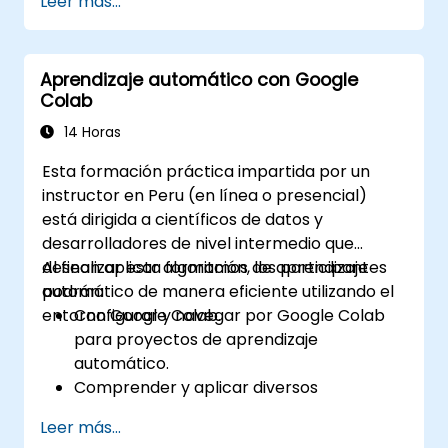
Leer más...
profundo utilizando TensorFlow.
Entrenar y evaluar modelos de
aprendizaje profundo.
Aprendizaje automático con Google
Utilizar características avanzadas de
Colab
TensorFlow para el aprendizaje profundo.
14 Horas
Esta formación práctica impartida por un
instructor en Peru (en línea o presencial)
está dirigida a científicos de datos y
desarrolladores de nivel intermedio que
desean aplicar algoritmos de aprendizaje
Al finalizar esta formación, los participantes
automático de manera eficiente utilizando el
podrán:
entorno Google Colab.
Configurar y navegar por Google Colab
para proyectos de aprendizaje
automático.
Comprender y aplicar diversos
algoritmos de aprendizaje automático.
Leer más...
Utilizar bibliotecas como Scikit-learn para