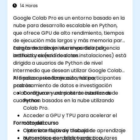
14 Horas
Google Colab Pro es un entorno basado en la
nube para desarrollo escalable en Python,
que ofrece GPU de alto rendimiento, tiempos
de ejecución más largos y más memoria para
cargas de trabajo intensivas de inteligencia
Esta formación en vivo impartida por
artificial y ciencia de datos.
instructores (en línea o en instalaciones) está
dirigida a usuarios de Python de nivel
intermedio que desean utilizar Google Colab
Pro para aprendizaje automático,
Al finalizar esta formación, los participantes
procesamiento de datos e investigación
podrán:
colaborativa en una potente interfaz de
Configurar y administrar cuadernos de
cuadernos.
Python basados en la nube utilizando
Colab Pro.
Acceder a GPU y TPU para acelerar el
Formato del curso
cómputo.
Optimizar flujos de trabajo de aprendizaje
Clase interactiva y discusión.
automático con bibliotecas populares
Numerosos ejercicios y práctica.