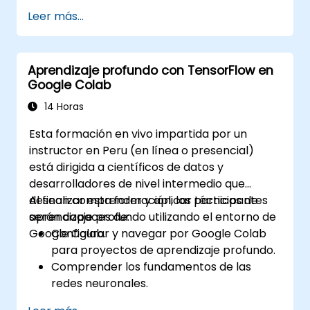
para tareas de NLP.
Leer más...
Realizar análisis de sentimiento utilizando
las bibliotecas NLTK y SpaCy.
Trabajar con datos de texto usando
Aprendizaje profundo con TensorFlow en
Google Colab para un desarrollo
Google Colab
escalable y colaborativo.
14 Horas
Esta formación en vivo impartida por un
instructor en Peru (en línea o presencial)
está dirigida a científicos de datos y
desarrolladores de nivel intermedio que
desean comprender y aplicar técnicas de
Al finalizar esta formación, los participantes
aprendizaje profundo utilizando el entorno de
serán capaces de:
Google Colab.
Configurar y navegar por Google Colab
para proyectos de aprendizaje profundo.
Comprender los fundamentos de las
redes neuronales.
Implementar modelos de aprendizaje