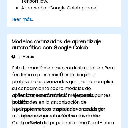
TensorFlow.
Aprovechar Google Colab para el
desarrollo de modelos escalables y
Leer más...
eficientes en la nube.
Implementar técnicas de
preprocesamiento de imágenes para
Modelos avanzados de aprendizaje
tareas de visión por computadora.
automático con Google Colab
Desplegar modelos de visión por
computadora para aplicaciones del
21 Horas
mundo real.
Esta formación en vivo con instructor en Peru
Utilizar el aprendizaje por transferencia
(en línea o presencial) está dirigida a
para mejorar el rendimiento de los
profesionales avanzados que desean ampliar
modelos CNN.
su conocimiento sobre modelos de
Visualizar e interpretar los resultados de
aprendizaje automático, mejorar sus
Al finalizar esta formación, los participantes
modelos de clasificación de imágenes.
habilidades en la sintonización de
podrán:
hiperparámetros y aprender a desplegar
Implementar modelos avanzados de
modelos de manera efectiva mediante
aprendizaje automático utilizando
Google Colab.
frameworks populares como Scikit-learn