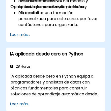
Evaluar el rendimiento del modelo y
de laboratorio en vivo.
Opciones de personalización del curso
optimizarlo para mayor precisión y
eficiencia.
Para solicitar una formación
personalizada para este curso, por favor
contáctanos para organizarla.
Leer más...
IA aplicada desde cero en Python
28 Horas
IA aplicada desde cero en Python equipa a
programadores y analistas de datos con
técnicas fundamentales para construir
soluciones de aprendizaje automático desde
la base utilizando Python. Cubre los principios
Leer más...
clave del aprendizaje supervisado