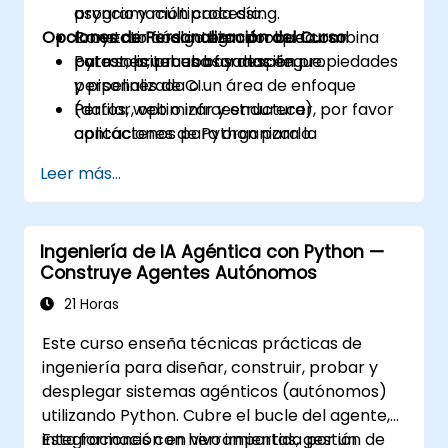
asyncio y multiprocessing.
programación cada día.
Opciones de Personalización del Curso
Construir código bien probado con
Proyecto final integrador que combina
pytest, pruebas basadas en propiedades
patrones, pruebas y despliegue.
Para solicitar una formación
y pipelines de CI.
personalizada o un área de enfoque
Perfilar, optimizar y endurecer
(datos, web o infraestructura), por favor
aplicaciones de Python para la
contáctenos para organizarlo.
producción.
Leer más...
Empaquetar, distribuir e implementar
proyectos de Python utilizando
herramientas modernas y contenedores.
Ingeniería de IA Agéntica con Python —
Construye Agentes Autónomos
21 Horas
Este curso enseña técnicas prácticas de
ingeniería para diseñar, construir, probar y
desplegar sistemas agénticos (autónomos)
utilizando Python. Cubre el bucle del agente,
integraciones con herramientas, gestión de
Esta formación en vivo impartida por un