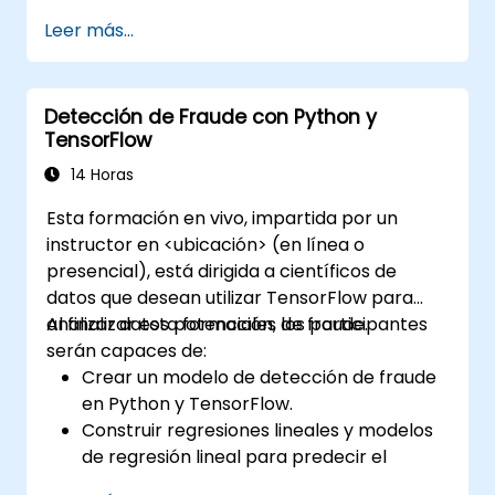
utilizando la librería FastAPI.
Leer más...
Aprender a crear modelos de datos y
esquemas basados en Pydantic y
OpenAPI.
Detección de Fraude con Python y
Conectar APIs a una base de datos
TensorFlow
utilizando SQLAlchemy.
Implementar seguridad y autenticación
14 Horas
en las APIs usando las herramientas de
Esta formación en vivo, impartida por un
FastAPI.
instructor en <ubicación> (en línea o
Construir imágenes de contenedores e
presencial), está dirigida a científicos de
implementar APIs web en un servidor en
datos que desean utilizar TensorFlow para
la nube.
analizar datos potenciales de fraude.
Al finalizar esta formación, los participantes
serán capaces de:
Crear un modelo de detección de fraude
en Python y TensorFlow.
Construir regresiones lineales y modelos
de regresión lineal para predecir el
fraude.