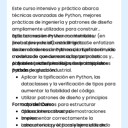
Este curso intensivo y práctico abarca
técnicas avanzadas de Python, mejores
prácticas de ingeniería y patrones de diseño
ampliamente utilizados para construir
aplicaciones en Python mantenibles,
Esta formación en vivo con instructor (en
probables y de alto rendimiento. Se enfatizan
línea o presencial) está dirigida a
las herramientas modernas, la tipificación, los
desarrolladores de Python de nivel intermedio
modelos de concurrencia, los patrones
a avanzado que desean adoptar prácticas y
arquitectónicos y los flujos de trabajo listos
patrones profesionales para sistemas de
Al finalizar esta formación, los participantes
para la producción.
Python de grado industrial.
podrán:
Aplicar la tipificación en Python, las
dataclasses y la verificación de tipos para
aumentar la fiabilidad del código.
Utilizar patrones de diseño y principios
Formato del Curso
arquitectónicos para estructurar
aplicaciones robustas.
Clases interactivas y demostraciones
Implementar correctamente la
breves.
concurrencia y el paralelismo utilizando
Laboratorios prácticos y ejercicios de