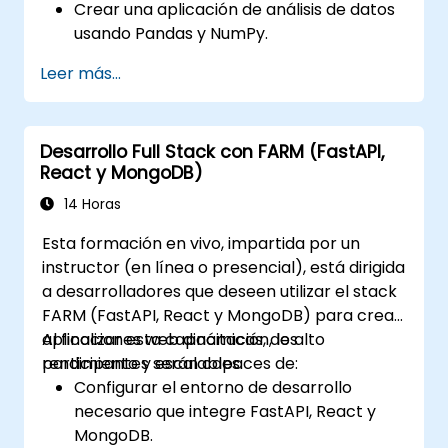
Crear una aplicación de análisis de datos
usando Pandas y NumPy.
Ejecutar operaciones avanzadas de
Leer más...
manipulación, clasificación y filtrado de
datos.
Ejecutar operaciones de agregación y
Desarrollo Full Stack con FARM (FastAPI,
analizar datos de series temporales.
React y MongoDB)
Visualizar datos utilizando Matplotlib y
otras bibliotecas de visualización.
14 Horas
Depurar y optimizar el código de análisis
Esta formación en vivo, impartida por un
de datos.
instructor (en línea o presencial), está dirigida
a desarrolladores que deseen utilizar el stack
FARM (FastAPI, React y MongoDB) para crear
aplicaciones web dinámicas, de alto
Al finalizar esta capacitación, los
rendimiento y escalables.
participantes serán capaces de:
Configurar el entorno de desarrollo
necesario que integre FastAPI, React y
MongoDB.