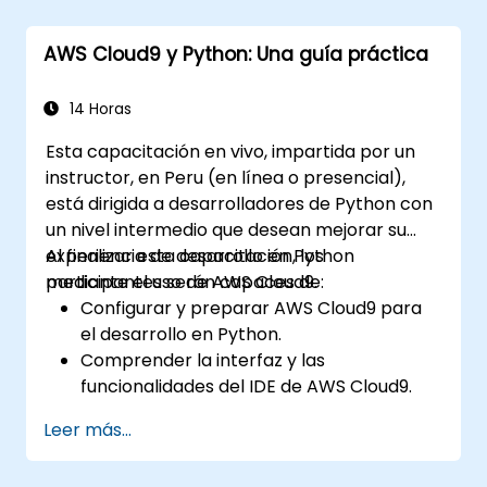
(clasificación y regresión), el aprendizaje no
supervisado (agrupamiento y detección de
AWS Cloud9 y Python: Una guía práctica
anomalías) y las arquitecturas avanzadas de
redes neuronales. Examina métodos
probados para trabajar con scikit-learn,
14 Horas
Apache Spark MLlib y cuadernos Jupyter en
Esta capacitación en vivo, impartida por un
el desarrollo práctico de IA. Ayuda a los
instructor, en Peru (en línea o presencial),
profesionales a implementar modelos
está dirigida a desarrolladores de Python con
prácticos de aprendizaje automático, evaluar
un nivel intermedio que desean mejorar su
las limitaciones de los algoritmos y completar
experiencia de desarrollo en Python
Al finalizar esta capacitación, los
proyectos aplicados para resolver
mediante el uso de AWS Cloud9.
participantes serán capaces de:
problemas del mundo real.
Configurar y preparar AWS Cloud9 para
el desarrollo en Python.
Comprender la interfaz y las
funcionalidades del IDE de AWS Cloud9.
Escribir, depurar e implementar
Leer más...
aplicaciones Python en AWS Cloud9.
Colaborar con otros desarrolladores