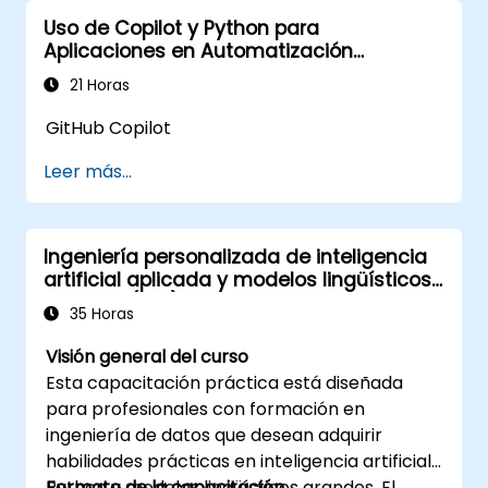
utilizando la plataforma AWS Cloud9.
Uso de Copilot y Python para
Integrar AWS Cloud9 con otros servicios
Aplicaciones en Automatización
de AWS para implementaciones
Industrial
avanzadas.
21 Horas
GitHub Copilot
Leer más...
Ingeniería personalizada de inteligencia
artificial aplicada y modelos lingüísticos
grandes (LLM) con Python
35 Horas
Visión general del curso
Esta capacitación práctica está diseñada
para profesionales con formación en
ingeniería de datos que desean adquirir
habilidades prácticas en inteligencia artificial,
Python y modelos lingüísticos grandes. El
Formato de la capacitación