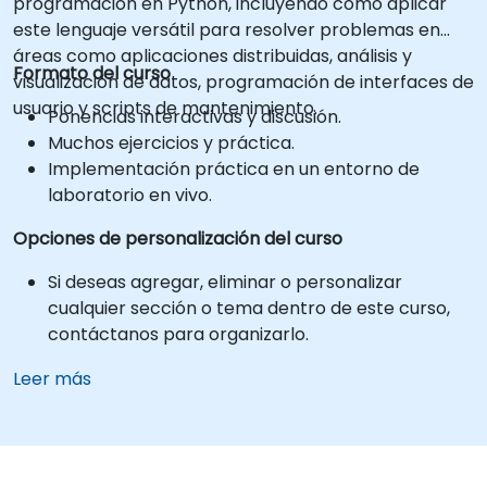
programación en Python, incluyendo cómo aplicar
este lenguaje versátil para resolver problemas en
áreas como aplicaciones distribuidas, análisis y
Formato del curso
visualización de datos, programación de interfaces de
usuario y scripts de mantenimiento.
Ponencias interactivas y discusión.
Muchos ejercicios y práctica.
Implementación práctica en un entorno de
laboratorio en vivo.
Opciones de personalización del curso
Si deseas agregar, eliminar o personalizar
cualquier sección o tema dentro de este curso,
contáctanos para organizarlo.
Leer más