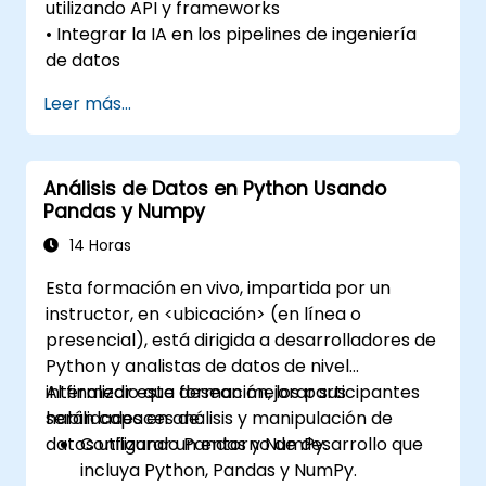
utilizando API y frameworks
• Integrar la IA en los pipelines de ingeniería
de datos
Leer más...
Análisis de Datos en Python Usando
Pandas y Numpy
14 Horas
Esta formación en vivo, impartida por un
instructor, en <ubicación> (en línea o
presencial), está dirigida a desarrolladores de
Python y analistas de datos de nivel
intermedio que desean mejorar sus
Al finalizar esta formación, los participantes
habilidades en análisis y manipulación de
serán capaces de:
datos utilizando Pandas y NumPy.
Configurar un entorno de desarrollo que
incluya Python, Pandas y NumPy.