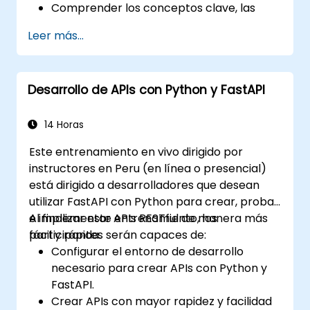
Comprender los conceptos clave, las
características y los beneficios del stack
Leer más...
FARM.
Aprender a construir APIs REST con
FastAPI.
Desarrollo de APIs con Python y FastAPI
Aprender a diseñar aplicaciones
interactivas con React.
Desarrollar, probar e implementar
14 Horas
aplicaciones (frontend y backend)
Este entrenamiento en vivo dirigido por
utilizando el stack FARM.
instructores en Peru (en línea o presencial)
está dirigido a desarrolladores que desean
utilizar FastAPI con Python para crear, probar
e implementar APIs RESTful de manera más
Al finalizar este entrenamiento, los
fácil y rápida.
participantes serán capaces de:
Configurar el entorno de desarrollo
necesario para crear APIs con Python y
FastAPI.
Crear APIs con mayor rapidez y facilidad