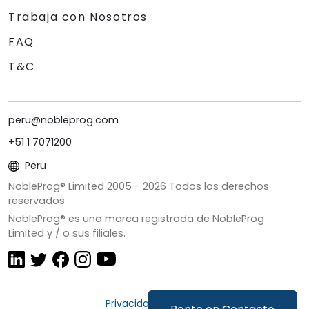
Trabaja con Nosotros
FAQ
T&C
peru@nobleprog.com
+51 1 7071200
Peru
NobleProg® Limited 2005 -
2026
Todos los derechos
reservados
NobleProg® es una marca registrada de NobleProg
Limited y / o sus filiales.
Privacidad y Cookies