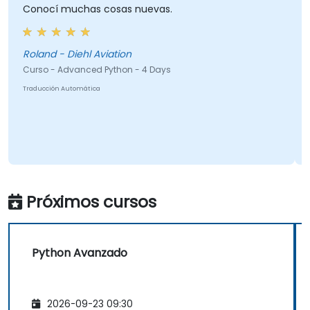
Conocí muchas cosas nuevas.
Cubr
que 
Fue 
Roland - Diehl Aviation
Curso - Advanced Python - 4 Days
Traducción Automática
Curs
Tradu
Próximos cursos
Python Avanzado
2026-09-23 09:30