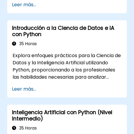
Leer más...
Introducción a la Ciencia de Datos e IA
con Python
35 Horas
Explora enfoques prácticos para la Ciencia de
Datos y la Inteligencia Artificial utilizando
Python, proporcionando a los profesionales
las habilidades necesarias para analizar
datos, construir modelos de aprendizaje
Leer más...
automático y desplegar aplicaciones
impulsadas por inteligencia artificial en
contextos empresariales. Cubre flujos de
Inteligencia Artificial con Python (Nivel
trabajo CRISP-DM, análisis estadístico,
Intermedio)
aprendizaje supervisado y no supervisado,
aprendizaje profundo con TensorFlow,
35 Horas