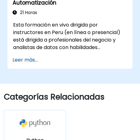
Automatización
21 Horas
Esta formación en vivo dirigida por
instructores en Peru (en línea o presencial)
está dirigida a profesionales del negocio y
analistas de datos con habilidades
intermedias de Python que desean aplicar
Leer más...
Python para automatizar flujos de trabajo,
analizar datos empresariales y generar
informes dinámicos basados en Excel.
Categorías Relacionadas