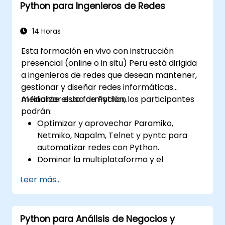
Python para Ingenieros de Redes
14 Horas
Esta formación en vivo con instrucción
presencial (online o in situ) Peru está dirigida
a ingenieros de redes que desean mantener,
gestionar y diseñar redes informáticas
mediante el uso de Python.
Al finalizar esta formación, los participantes
podrán:
Optimizar y aprovechar Paramiko,
Netmiko, Napalm, Telnet y pyntc para
automatizar redes con Python.
Dominar la multiplataforma y el
multiprocesamiento en la automatización
Leer más...
de redes.
Utilizar GNS3 y Python para programar
redes.
Python para Análisis de Negocios y