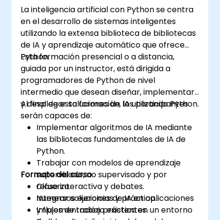
procesamiento de lenguaje natural (NLP), big
La inteligencia artificial con Python se centra
data con Spark, y narración de datos. Ideal
en el desarrollo de sistemas inteligentes
para quienes buscan una certificación en
utilizando la extensa biblioteca de bibliotecas
ciencia de datos con Python y formación
de IA y aprendizaje automático que ofrece
práctica para el entorno laboral.
Python.
Esta formación presencial o a distancia,
guiada por un instructor, está dirigida a
programadores de Python de nivel
intermedio que desean diseñar, implementar
y desplegar soluciones de IA utilizando Python.
Al final de esta formación, los participantes
serán capaces de:
Implementar algoritmos de IA mediante
las bibliotecas fundamentales de IA de
Python.
Trabajar con modelos de aprendizaje
Formato del curso
supervisado, no supervisado y por
refuerzo.
Clase interactiva y debates.
Integrar soluciones de IA en aplicaciones
Numersos ejercicios y práctica.
y flujos de trabajo existentes.
Implementación práctica en un entorno