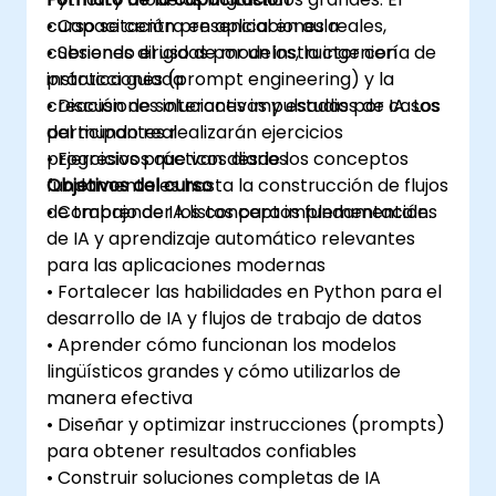
curso se centra en aplicaciones reales,
• Capacitación presencial en aula
cubriendo el uso de modelos, la ingeniería de
• Sesiones dirigidas por un instructor con
instrucciones (prompt engineering) y la
práctica guiada
creación de soluciones impulsadas por IA. Los
• Discusiones interactivas y estudios de casos
participantes realizarán ejercicios
del mundo real
progresivos que van desde los conceptos
• Ejercicios prácticos diarios
fundamentales hasta la construcción de flujos
Objetivos del curso
de trabajo de IA listos para implementación.
• Comprender los conceptos fundamentales
de IA y aprendizaje automático relevantes
para las aplicaciones modernas
• Fortalecer las habilidades en Python para el
desarrollo de IA y flujos de trabajo de datos
• Aprender cómo funcionan los modelos
lingüísticos grandes y cómo utilizarlos de
manera efectiva
• Diseñar y optimizar instrucciones (prompts)
para obtener resultados confiables
• Construir soluciones completas de IA