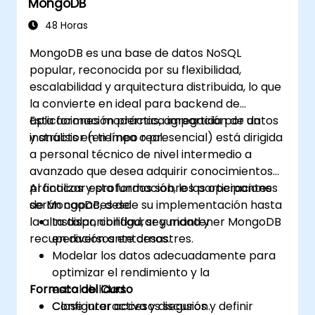
MongoDB
48 Horas
MongoDB es una base de datos NoSQL
popular, reconocida por su flexibilidad,
escalabilidad y arquitectura distribuida, lo que
la convierte en ideal para backend de
aplicaciones modernas, agregación de datos
Esta formación práctica impartida por un
y análisis en tiempo real.
instructor (en línea o presencial) está dirigida
a personal técnico de nivel intermedio a
avanzado que desea adquirir conocimientos
prácticos y profundos sobre las operaciones
Al finalizar esta formación, los participantes
de MongoDB, desde su implementación hasta
serán capaces de:
la alta disponibilidad, seguridad y
Instalar, configurar y mantener MongoDB
recuperación ante desastres.
en diversos entornos.
Modelar los datos adecuadamente para
optimizar el rendimiento y la
Formato del Curso
escalabilidad.
Configurar accesos seguros y definir
Clase interactiva y discusión.