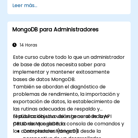
renderizado en el lado del servidor.
Leer más...
Implementar aplicaciones de múltiples
servicios en la nube utilizando Docker y
Kubernetes.
MongoDB para Administradores
Realizar pruebas de aplicaciones en
microservicios.
14 Horas
Este curso cubre todo lo que un administrador
de base de datos necesita saber para
implementar y mantener exitosamente
bases de datos MongoDB.
También se abordan el diagnóstico de
problemas de rendimiento, la importación y
exportación de datos, la establecimiento de
las rutinas adecuadas de respaldo y
restauración, una visión general de la API
El público objetivo de este curso incluye
CRUD de MongoDB, la consola de comandos y
personas que desean:
los controladores (drivers).
Comprender MongoDB desde la