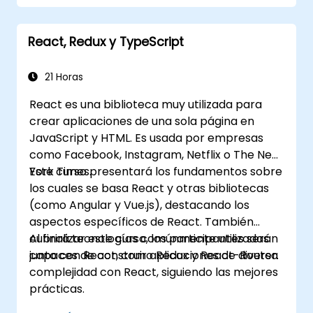
como componentes, props
(propiedades), estado y ciclo de vida.
React, Redux y TypeScript
Implementar tecnologías relacionadas
como Babel, Webpack y JSX.
Construir, probar e implementar una
21 Horas
aplicación web interactiva.
React es una biblioteca muy utilizada para
crear aplicaciones de una sola página en
JavaScript y HTML. Es usada por empresas
como Facebook, Instagram, Netflix o The New
York Times.
Este curso presentará los fundamentos sobre
los cuales se basa React y otras bibliotecas
(como Angular y Vue.js), destacando los
aspectos específicos de React. También
cubrirá tecnologías comúnmente utilizadas
Al finalizar este curso, los participantes serán
junto con React, como Redux y React-Router.
capaces de construir aplicaciones de diversa
complejidad con React, siguiendo las mejores
prácticas.