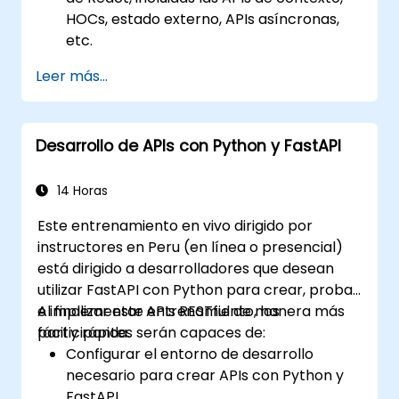
HOCs, estado externo, APIs asíncronas,
etc.
Construir componentes composables
Leer más...
con React.
Habilitar la autenticación en el lado del
servidor y del cliente.
Desarrollo de APIs con Python y FastAPI
Implementar las bibliotecas de React y
Redux para gestionar aplicaciones
complejas con estado.
14 Horas
Reducir el código y optimizar el
Este entrenamiento en vivo dirigido por
rendimiento de una aplicación.
instructores en Peru (en línea o presencial)
Probar y desplegar una aplicación.
está dirigido a desarrolladores que desean
utilizar FastAPI con Python para crear, probar
e implementar APIs RESTful de manera más
Al finalizar este entrenamiento, los
fácil y rápida.
participantes serán capaces de:
Configurar el entorno de desarrollo
necesario para crear APIs con Python y
FastAPI.