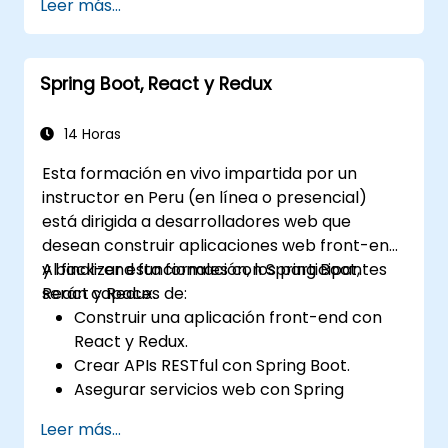
Leer más...
Spring Boot, React y Redux
14 Horas
Esta formación en vivo impartida por un
instructor en Peru (en línea o presencial)
está dirigida a desarrolladores web que
desean construir aplicaciones web front-end
y back-end funcionales con Spring Boot,
Al finalizar esta formación, los participantes
React y Redux.
serán capaces de:
Construir una aplicación front-end con
React y Redux.
Crear APIs RESTful con Spring Boot.
Asegurar servicios web con Spring
Security y tokens web JWT.
Leer más...