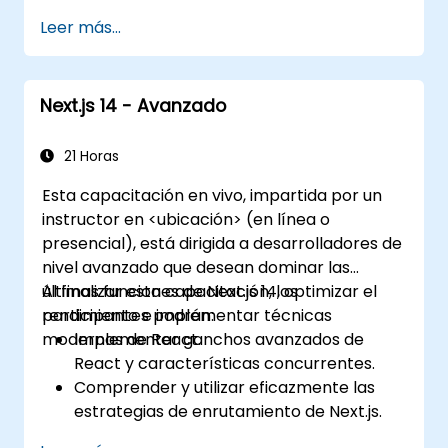
Desplegar y monitorear aplicaciones de
Leer más...
producción a escala
Next.js 14 - Avanzado
21 Horas
Esta capacitación en vivo, impartida por un
instructor en <ubicación> (en línea o
presencial), está dirigida a desarrolladores de
nivel avanzado que desean dominar las
últimas funciones de Next.js 14, optimizar el
Al finalizar esta capacitación, los
rendimiento e implementar técnicas
participantes podrán:
modernas de React.
Implementar ganchos avanzados de
React y características concurrentes.
Comprender y utilizar eficazmente las
estrategias de enrutamiento de Next.js.
Aprovechar los Componentes del