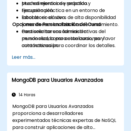
procedimientos de respaldo y
Muchos ejercicios y práctica.
recuperación.
Ejecución práctica en un entorno de
Establecer clústers de alta disponibilidad
laboratorio en vivo.
Opciones de Personalización del Curso
y monitorear las métricas de rendimiento.
Gestionar tareas administrativas del
Para solicitar una formación
mundo real, como actualizaciones y
personalizada para este curso, por favor
automatización.
contáctenos para coordinar los detalles.
Leer más...
MongoDB para Usuarios Avanzados
14 Horas
MongoDB para Usuarios Avanzados
proporciona a desarrolladores
experimentados técnicas expertas de NoSQL
para construir aplicaciones de alto