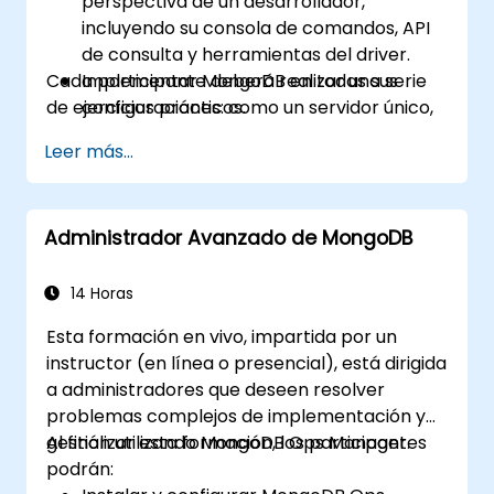
perspectiva de un desarrollador,
incluyendo su consola de comandos, API
de consulta y herramientas del driver.
Cada participante deberá realizar una serie
Implementar MongoDB en todas sus
de ejercicios prácticos.
configuraciones: como un servidor único,
con replicación maestro/esclavo, como
Leer más...
conjunto de réplicas (replica set) y como
clúster fragmentado (sharded cluster).
Evaluar aplicaciones y elegir el hardware
Administrador Avanzado de MongoDB
apropiado.
Monitorear instancias de MongoDB e
integrarse con software de monitoreo
14 Horas
estándar (Munin, Nagios, etc.)
Esta formación en vivo, impartida por un
Planificar respaldos y gestionar grandes
instructor (en línea o presencial), está dirigida
importaciones y exportaciones de datos.
a administradores que deseen resolver
Solucionar los problemas más comunes
problemas complejos de implementación y
de desarrolladores y escenarios de fallo.
gestión utilizando MongoDB Ops Manager.
Al finalizar esta formación, los participantes
podrán: