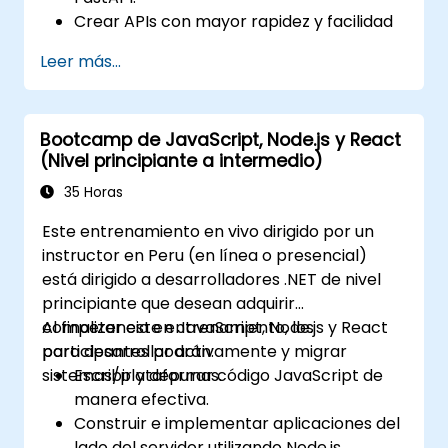
Crear APIs con mayor rapidez y facilidad
utilizando la librería FastAPI.
Leer más...
Aprender a crear modelos de datos y
esquemas basados en Pydantic y
OpenAPI.
Bootcamp de JavaScript, Node.js y React
Conectar APIs a una base de datos
(Nivel principiante a intermedio)
utilizando SQLAlchemy.
Implementar seguridad y autenticación
35 Horas
en las APIs usando las herramientas de
Este entrenamiento en vivo dirigido por un
FastAPI.
instructor en Peru (en línea o presencial)
Construir imágenes de contenedores e
está dirigido a desarrolladores .NET de nivel
implementar APIs web en un servidor en
principiante que desean adquirir
la nube.
competencia en JavaScript, Node.js y React
Al finalizar este entrenamiento, los
para desarrollar activamente y migrar
participantes podrán:
sistemas/plataformas.
Escribir y depurar código JavaScript de
manera efectiva.
Construir e implementar aplicaciones del
lado del servidor utilizando Node.js.