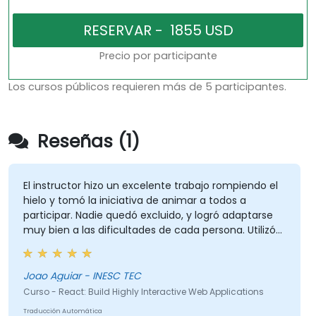
Precio por participante
Los cursos públicos requieren más de 5 participantes.
Reseñas (1)
El instructor hizo un excelente trabajo rompiendo el
hielo y tomó la iniciativa de animar a todos a
participar. Nadie quedó excluido, y logró adaptarse
muy bien a las dificultades de cada persona. Utilizó
eficazmente los desafíos y preguntas planteados
por los participantes para proporcionar explicaciones
más claras al público en general.
Joao Aguiar - INESC TEC
Curso - React: Build Highly Interactive Web Applications
Traducción Automática