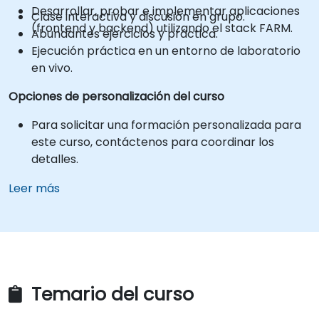
Desarrollar, probar e implementar aplicaciones
Clase interactiva y discusión en grupo.
(frontend y backend) utilizando el stack FARM.
Abundantes ejercicios y práctica.
Ejecución práctica en un entorno de laboratorio
en vivo.
Opciones de personalización del curso
Para solicitar una formación personalizada para
este curso, contáctenos para coordinar los
detalles.
Leer más
Temario del curso