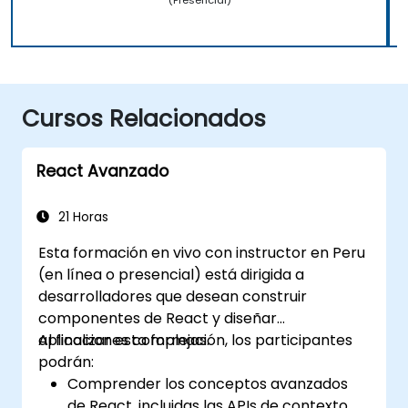
Cursos Relacionados
React Avanzado
21 Horas
Esta formación en vivo con instructor en Peru
(en línea o presencial) está dirigida a
desarrolladores que desean construir
componentes de React y diseñar
aplicaciones complejas.
Al finalizar esta formación, los participantes
podrán:
Comprender los conceptos avanzados
de React, incluidas las APIs de contexto,