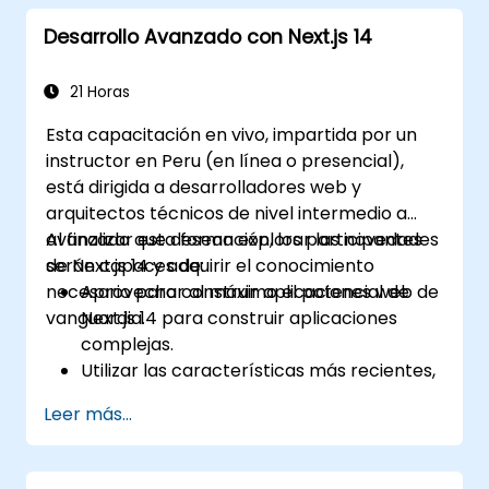
Desarrollo Avanzado con Next.js 14
21 Horas
Esta capacitación en vivo, impartida por un
instructor en Peru (en línea o presencial),
está dirigida a desarrolladores web y
arquitectos técnicos de nivel intermedio a
avanzado que desean explorar las novedades
Al finalizar esta formación, los participantes
de Next.js 14 y adquirir el conocimiento
serán capaces de:
necesario para construir aplicaciones web de
Aprovechar al máximo el potencial de
vanguardia.
Next.js 14 para construir aplicaciones
complejas.
Utilizar las características más recientes,
como Middleware, Componentes del
Leer más...
Servidor React (React Server
Components) y Edge Functions.
Implementar mejores prácticas para