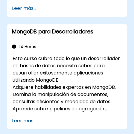
rendimiento y escalables. Cubre los principios
Leer más...
fundamentales de manipulación avanzada de
datos, optimización de CRUD, aspectos
internos de indexación y pipelines de
MongoDB para Desarrolladores
agregación. Se adentra en enfoques
prácticos para replicación, fragmentación
(sharding), perfilado de rendimiento y
14 Horas
seguridad empresarial. Ayuda a los
Este curso cubre todo lo que un desarrollador
profesionales a desplegar clústeres robustos
de bases de datos necesita saber para
de MongoDB con estrategias automatizadas
desarrollar exitosamente aplicaciones
de respaldo y monitoreo para despliegues de
utilizando MongoDB.
grado producción.
Adquiere habilidades expertas en MongoDB.
Domina la manipulación de documentos,
consultas eficientes y modelado de datos.
Aprende sobre pipelines de agregación,
estrategias de indexación y diseño de
Leer más...
esquemas para construir aplicaciones NoSQL
escalables.