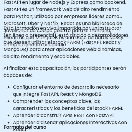
FastAPI en lugar de Node.js y Express como backend.
FastAPI es un framework web de alto rendimiento
para Python, utilizado por empresas líderes como
Microsoft, Uber y Netflix. React es una biblioteca de
Esta formación en vivo, impartida por un instructor
JavaScript de código abierto para el frontend,
(en línea o presencial), está dirigida a desarrolladores
mientras que MongoDB es una base de datos NoSQL
que deseen utilizar el stack FARM (FastAPI, React y
completamente escalable.
MongoDB) para crear aplicaciones web dinámicas,
de alto rendimiento y escalables.
Al finalizar esta capacitación, los participantes serán
capaces de:
Configurar el entorno de desarrollo necesario
que integre FastAPI, React y MongoDB.
Comprender los conceptos clave, las
características y los beneficios del stack FARM.
Aprender a construir APIs REST con FastAPI.
Aprender a diseñar aplicaciones interactivas con
Formato del curso
React.