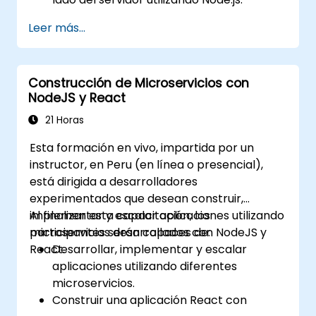
Desarrollar interfaces de usuario
Leer más...
dinámicas y responsivas con React.
Integrar componentes front-end y back-
end para crear aplicaciones full-stack.
Construcción de Microservicios con
Comprender las mejores prácticas para
NodeJS y React
migrar sistemas heredados a
plataformas modernas basadas en
21 Horas
JavaScript.
Esta formación en vivo, impartida por un
instructor, en Peru (en línea o presencial),
está dirigida a desarrolladores
experimentados que desean construir,
implementar y escalar aplicaciones utilizando
Al finalizar esta capacitación, los
microservicios desarrollados con NodeJS y
participantes serán capaces de:
React.
Desarrollar, implementar y escalar
aplicaciones utilizando diferentes
microservicios.
Construir una aplicación React con