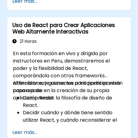
Leer más...
Servidor, las Acciones del Servidor y
enfoques de renderizado híbrido.
Optimizar la obtención de datos, el
Uso de React para Crear Aplicaciones
almacenamiento en caché y la
Web Altamente Interactivas
regeneración estática incremental.
Utilizar Next.js como solución de backend
21 Horas
con Funciones del Borde y Tiempo de
En esta formación en vivo y dirigida por
Ejecución del Borde.
instructores en Peru, demostraremos el
Gestionar el estado mediante React
poder y la flexibilidad de React,
Context, Redux y bibliotecas de estado
comparándola con otros frameworks
atómico.
alternativos, y guiaremos a los participantes
Al finalizar este curso, los participantes serán
Optimizar el rendimiento de la aplicación
paso a paso en la creación de su propia
capaces de:
para las Web Core Vitals.
aplicación React.
Comprender la filosofía de diseño de
Probar, monitorear e implementar
React.
aplicaciones Next.js de manera eficiente.
Decidir cuándo y dónde tiene sentido
utilizar React, y cuándo reconsiderar el
modelo MVC convencional.
Leer más...
Comprender conceptos clave de React