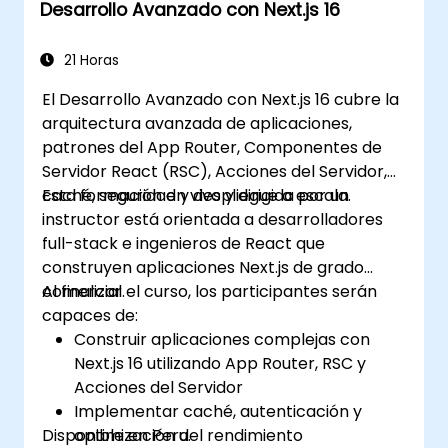
Desarrollo Avanzado con Next.js 16
optimizar el rendimiento, la escalabilidad
y el SEO.
Diagnosticar eficazmente los problemas
21 Horas
comunes en aplicaciones Next.js.
El Desarrollo Avanzado con Next.js 16 cubre la
arquitectura avanzada de aplicaciones,
patrones del App Router, Componentes de
Servidor React (RSC), Acciones del Servidor,
caché, seguridad y despliegue a escala.
Esta formación en vivo y dirigida por un
instructor está orientada a desarrolladores
full-stack e ingenieros de React que
construyen aplicaciones Next.js de grado
comercial.
Al finalizar el curso, los participantes serán
capaces de:
Construir aplicaciones complejas con
Next.js 16 utilizando App Router, RSC y
Acciones del Servidor
Implementar caché, autenticación y
Disponible en Peru.
optimización del rendimiento