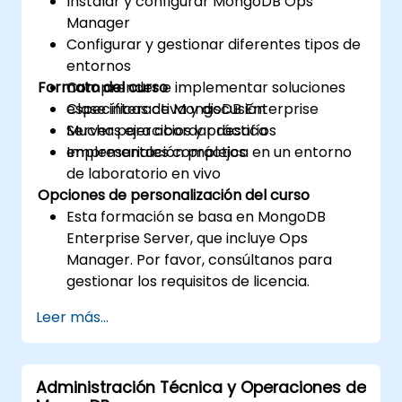
Instalar y configurar MongoDB Ops
Manager
Configurar y gestionar diferentes tipos de
entornos
Formato del curso
Comprender e implementar soluciones
específicas de MongoDB Enterprise
Clase interactiva y discusión
Server para abordar desafíos
Muchas ejercicios y práctica
empresariales complejos
Implementación práctica en un entorno
de laboratorio en vivo
Opciones de personalización del curso
Esta formación se basa en MongoDB
Enterprise Server, que incluye Ops
Manager. Por favor, consúltanos para
gestionar los requisitos de licencia.
Para solicitar una formación
Leer más...
personalizada para este curso,
contáctanos para coordinar los detalles.
Administración Técnica y Operaciones de