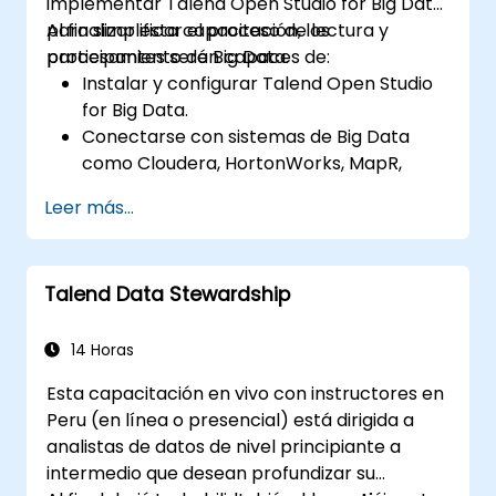
implementar Talend Open Studio for Big Data
para simplificar el proceso de lectura y
Al finalizar esta capacitación, los
procesamiento de Big Data.
participantes serán capaces de:
Instalar y configurar Talend Open Studio
for Big Data.
Conectarse con sistemas de Big Data
como Cloudera, HortonWorks, MapR,
Amazon EMR y Apache.
Leer más...
Comprender y configurar los
componentes y conectores de Big Data
de Open Studio.
Talend Data Stewardship
Configurar parámetros para generar
automáticamente código MapReduce.
Utilizar la interfaz de arrastrar y soltar de
14 Horas
Open Studio para ejecutar tareas de
Esta capacitación en vivo con instructores en
Hadoop.
Peru (en línea o presencial) está dirigida a
Desarrollar prototipos de canales de
analistas de datos de nivel principiante a
datos (data pipelines).
intermedio que desean profundizar su
Automatizar proyectos de integración de