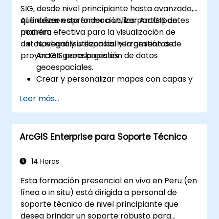
SIG, desde nivel principiante hasta avanzado,
que deseen aprender a utilizar ArcGIS de
Al finalizar esta formación, los participantes
manera efectiva para la visualización de
podrán:
datos, el análisis espacial y la gestión de
Navegar y utilizar las herramientas de
proyectos geoespaciales.
ArcGIS para la gestión de datos
geoespaciales.
Crear y personalizar mapas con capas y
atributos.
Leer más...
Ejecutar análisis espacial avanzado y
tareas de geoprocésamiento.
Automatizar flujos de trabajo utilizando
ArcGIS Enterprise para Soporte Técnico
ModelBuilder y Python.
14 Horas
Esta formación presencial en vivo en Peru (en
línea o in situ) está dirigida a personal de
soporte técnico de nivel principiante que
desea brindar un soporte robusto para