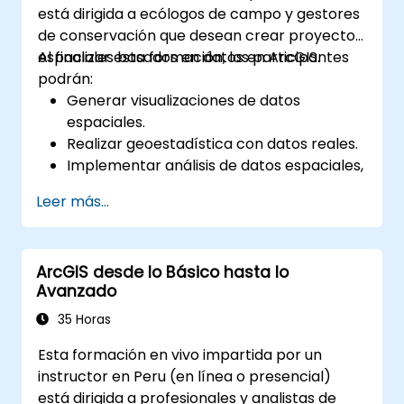
está dirigida a ecólogos de campo y gestores
de conservación que desean crear proyectos
espaciales basados en datos en ArcGIS.
Al finalizar esta formación, los participantes
podrán:
Generar visualizaciones de datos
espaciales.
Realizar geoestadística con datos reales.
Implementar análisis de datos espaciales,
procesamiento de datos y cartografía
Leer más...
con ArcGIS.
Analizar datos espaciales para proyectos
en ArcGIS.
ArcGIS desde lo Básico hasta lo
Avanzado
35 Horas
Esta formación en vivo impartida por un
instructor en Peru (en línea o presencial)
está dirigida a profesionales y analistas de