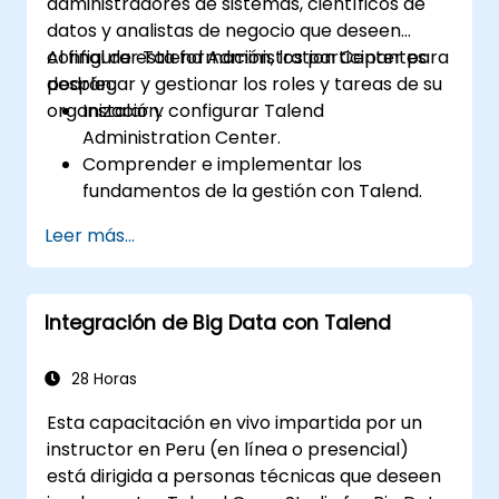
administradores de sistemas, científicos de
datos y analistas de negocio que deseen
configurar Talend Administration Center para
Al final de esta formación, los participantes
desplegar y gestionar los roles y tareas de su
podrán:
organización.
Instalar y configurar Talend
Administration Center.
Comprender e implementar los
fundamentos de la gestión con Talend.
Crear, desplegar y ejecutar proyectos
Leer más...
empresariales o tareas en Talend.
Monitorear la seguridad de los conjuntos
de datos y desarrollar rutinas
Integración de Big Data con Talend
empresariales basadas en el marco de
trabajo de TAC.
Obtener una comprensión más amplia de
28 Horas
las aplicaciones de big data.
Esta capacitación en vivo impartida por un
instructor en Peru (en línea o presencial)
está dirigida a personas técnicas que deseen