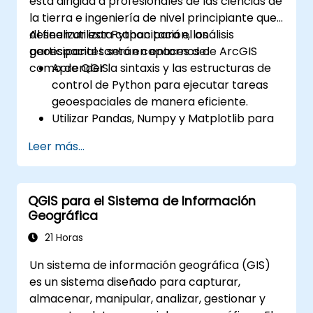
está dirigida a profesionales de las ciencias de
la tierra e ingeniería de nivel principiante que
deseen utilizar Python para el análisis
Al finalizar esta capacitación, los
geoespacial tanto en entornos de ArcGIS
participantes serán capaces de:
como de QGIS.
Aprender la sintaxis y las estructuras de
control de Python para ejecutar tareas
geoespaciales de manera eficiente.
Utilizar Pandas, Numpy y Matplotlib para
el análisis y visualización de datos en GIS.
Leer más...
Manipular y analizar datos vectoriales
con las bibliotecas Geopandas, Arcpy y
PyQGIS.
QGIS para el Sistema de Información
Automatizar procesos y flujos de trabajo
Geográfica
geoespaciales utilizando scripts de
Python en ArcGIS y QGIS.
21 Horas
Desarrollar herramientas de
Un sistema de información geográfica (GIS)
geoprocessamiento personalizadas
es un sistema diseñado para capturar,
basadas en Python para ArcGIS y QGIS
almacenar, manipular, analizar, gestionar y
con el fin de agilizar las tareas.