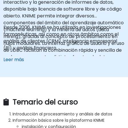
interactivo y la generación de informes de datos,
disponible bajo licencia de software libre y de código
abierto. KNIME permite integrar diversos
componentes del ámbito del aprendizaje automático
Desde 2006, KNIME se ha utilizado en investigaciones
(machine learning) y la minería de datos (data
farmacéuticas, así como en otros ámbitos como el
mining), gracias al concepto de procesamiento en
análisis de clientes (CRM), inteligencia empresarial
flujos modulares. La interfaz gráfica de usuario y el uso
(BI) y análisis financiero.
de JDBC facilitan la combinación rápida y sencilla de
nodos para conectar distintas fuentes de datos,
Leer más
teniendo en cuenta el proceso de preprocesamiento
ETL, así como el modelado, análisis y visualización de
datos, sin necesidad (o con un grado mínimo) de
programación. En cierta medida, KNIME puede
considerarse una alternativa avanzada al software
SAS.
Temario del curso
Introducción al procesamiento y análisis de datos
Información básica sobre la plataforma KNIME
instalación y configuración