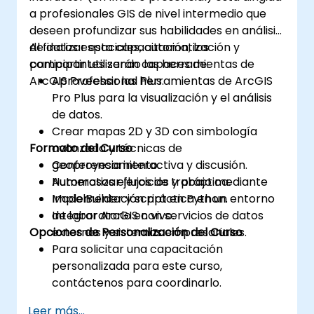
a profesionales GIS de nivel intermedio que
deseen profundizar sus habilidades en análisis
de datos espaciales, automatización y
Al finalizar esta capacitación, los
compartir utilizando las herramientas de
participantes serán capaces de:
ArcGIS Professional Plus.
Aprovechar las herramientas de ArcGIS
Pro Plus para la visualización y el análisis
de datos.
Crear mapas 2D y 3D con simbología
Formato del Curso
avanzada y técnicas de
geoproyesamiento.
Conferencia interactiva y discusión.
Automatizar flujos de trabajo mediante
Numerosos ejercicios y práctica.
ModelBuilder y script en Python.
Implementación práctica en un entorno
Integrar ArcGIS con servicios de datos
de laboratorio en vivo.
Opciones de Personalización del Curso
externos y sistemas empresariales.
Para solicitar una capacitación
personalizada para este curso,
contáctenos para coordinarlo.
Leer más...