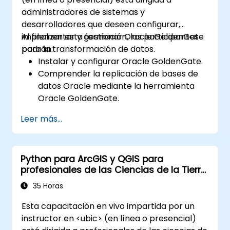
para teledetección.
administradores de sistemas y
• Implementar flujos de trabajo eficientes
desarrolladores que deseen configurar,
para el análisis espacial y la gestión de datos
implementar y gestionar Oracle GoldenGate
Al finalizar esta formación, los participantes
geográficos.
para la transformación de datos.
podrán:
Instalar y configurar Oracle GoldenGate.
Comprender la replicación de bases de
datos Oracle mediante la herramienta
Oracle GoldenGate.
Entender la arquitectura de Oracle
Leer más...
GoldenGate.
Configurar y realizar una replicación y
migración de bases de datos.
Python para ArcGIS y QGIS para
Optimizar el rendimiento de Oracle
profesionales de las Ciencias de la Tierra
GoldenGate y resolver problemas.
e Ingeniería
35 Horas
Esta capacitación en vivo impartida por un
instructor en <ubic> (en línea o presencial)