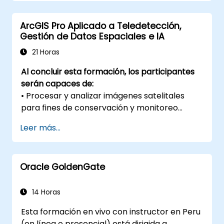
Aplicar el modelado espacial para
resolver problemas en escenarios del
ArcGIS Pro Aplicado a Teledetección,
mundo real.
Gestión de Datos Espaciales e IA
Realizar análisis geoestadísticos para una
interpretación avanzada de los datos.
21 Horas
Integrar fuentes de datos externas y
Al concluir esta formación, los participantes
aprovechar el análisis de datos
serán capaces de:
espaciales 3D.
• Procesar y analizar imágenes satelitales
para fines de conservación y monitoreo
ambiental.
Leer más...
• Administrar datos espaciales de manera
estructurada utilizando geobases de datos en
ArcGIS Pro.
Oracle GoldenGate
• Consolidar un repositorio institucional de
información geoespacial bajo estándares de
buenas prácticas.
14 Horas
• Aplicar herramientas de Inteligencia
Esta formación en vivo con instructor en Peru
Artificial y análisis avanzado de ArcGIS Pro
(en línea o presencial) está dirigida a