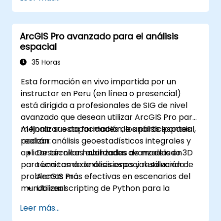
ArcGIS Pro avanzado para el análisis
espacial
35 Horas
Esta formación en vivo impartida por un
instructor en Peru (en línea o presencial)
está dirigida a profesionales de SIG de nivel
avanzado que desean utilizar ArcGIS Pro para
mejorar sus capacidades de análisis espacial,
Al finalizar esta formación, los participantes
realizar análisis geoestadísticos integrales y
podrán:
aplicar técnicas avanzadas de modelado 3D
Desarrollar habilidades avanzadas en
para una toma de decisiones y resolución de
técnicas de análisis espacial utilizando
problemas más efectivas en escenarios del
ArcGIS Pro.
mundo real.
Utilizar scripting de Python para la
automatización y el procesamiento
Leer más...
complejo de datos.