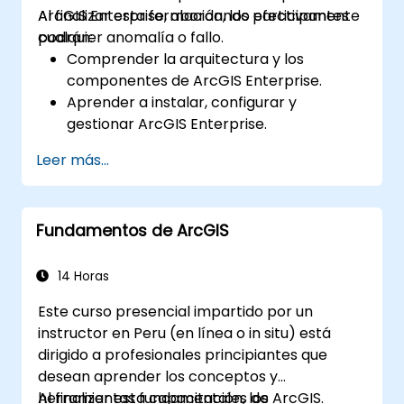
ArcGIS Enterprise, abordando efectivamente
Al finalizar esta formación, los participantes
cualquier anomalía o fallo.
podrán:
Comprender la arquitectura y los
componentes de ArcGIS Enterprise.
Aprender a instalar, configurar y
gestionar ArcGIS Enterprise.
Adquirir habilidades para solucionar
Leer más...
problemas y resolver incidencias
comunes.
Desarrollar competencia en el monitoreo
Fundamentos de ArcGIS
y mantenimiento de entornos de ArcGIS
Enterprise.
Dominar las técnicas de respaldo,
14 Horas
recuperación y optimización del
Este curso presencial impartido por un
rendimiento.
instructor en Peru (en línea o in situ) está
dirigido a profesionales principiantes que
desean aprender los conceptos y
herramientas fundamentales de ArcGIS.
Al finalizar esta capacitación, los