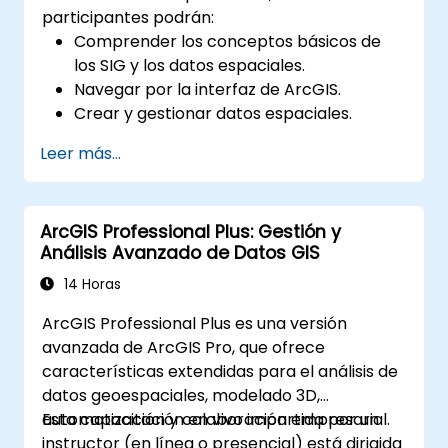
participantes podrán:
Comprender los conceptos básicos de
los SIG y los datos espaciales.
Navegar por la interfaz de ArcGIS.
Crear y gestionar datos espaciales.
Realizar análisis espacial básico.
Leer más...
Crear mapas y visualizaciones.
ArcGIS Professional Plus: Gestión y
Análisis Avanzado de Datos GIS
14 Horas
ArcGIS Professional Plus es una versión
avanzada de ArcGIS Pro, que ofrece
características extendidas para el análisis de
datos geoespaciales, modelado 3D,
automatización y colaboración empresarial.
Esta capacitación en vivo impartida por un
instructor (en línea o presencial) está dirigida