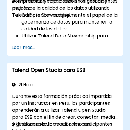
comprensión y habilidades en la gestión y
Al final de esta capacitación, los participantes
Big Data.
mejora de la calidad de los datos utilizando
podrán:
Talend Data Stewardship.
Comprender integralmente el papel de la
gobernanza de datos para mantener la
calidad de los datos.
Utilizar Talend Data Stewardship para
gestionar tareas de calidad de datos.
Leer más...
Crear, asignar y gestionar tareas dentro
de Talend Data Stewardship, incluida la
personalización del flujo de trabajo.
Talend Open Studio para ESB
Usar las capacidades de informes y
monitoreo de la herramienta para
realizar un seguimiento de los esfuerzos
21 Horas
de gobernanza y calidad de datos.
Durante esta formación práctica impartida
por un instructor en Peru, los participantes
aprenderán a utilizar Talend Open Studio
para ESB con el fin de crear, conectar, mediar
y gestionar servicios, así como sus
Al finalizar esta formación, los participantes