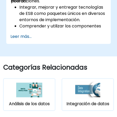
interacciones.
podrán:
Integrar, mejorar y entregar tecnologías
de ESB como paquetes únicos en diversos
entornos de implementación.
Comprender y utilizar los componentes
más empleados de Talend Open Studio.
Leer más...
Integrar cualquier aplicación, base de
datos, API o servicio web.
Integrar sin problemas sistemas y
aplicaciones heterogéneas.
Incorporar bibliotecas de código Java
Categorías Relacionadas
existentes para extender los proyectos.
Aprovechar los componentes y el código
de la comunidad para ampliar los
proyectos.
Integrar rápidamente sistemas,
aplicaciones y fuentes de datos dentro
Análisis de los datos
Integración de datos
del entorno Eclipse con funcionalidad de
arrastrar y soltar.