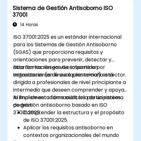
experiencia de formación muy dinámica.
Sistema de Gestión Antisoborno ISO
37001
14 Horas
ISO 37001:2025 es un estándar internacional
para los Sistemas de Gestión Antisoborno
(SGAS) que proporciona requisitos y
orientaciones para prevenir, detectar y
abordar los riesgos de soborno en
Esta formación en vivo impartida por
organizaciones de cualquier tamaño o sector.
instructores (en línea o presencial) está
dirigida a profesionales de nivel principiante a
intermedio que deseen comprender y apoyar
la implementación o auditoría de un sistema
Al final de esta formación, los participantes
de gestión antisoborno basado en ISO
podrán:
37001:2025.
Comprender la estructura y el propósito
de ISO 37001:2025.
Aplicar los requisitos antisoborno en
contextos organizacionales del mundo