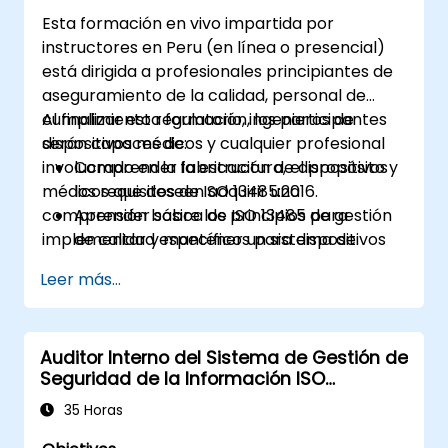
Esta formación en vivo impartida por
instructores en Peru (en línea o presencial)
está dirigida a profesionales principiantes de
aseguramiento de la calidad, personal de
cumplimiento regulatorio, ingenieros de
Al finalizar esta formación, los participantes
dispositivos médicos y cualquier profesional
serán capaces de:
involucrado en la fabricación de dispositivos
Comprender la estructura, el propósito y
médicos que deseen adquirir una
los requisitos de ISO 13485:2016.
comprensión básica de ISO 13485 para
Aprender sobre los principios de gestión
implementar y mantener un sistema de
de calidad específicos para dispositivos
gestión de calidad conforme y garantizar el
médicos.
Leer más...
cumplimiento normativo en sus
Obtener información sobre los procesos
organizaciones.
clave y la documentación requerida para
el cumplimiento.
Auditor Interno del Sistema de Gestión de
Comprender los pasos para implementar
Seguridad de la Información ISO
y mantener un sistema de gestión de
27001:2023
calidad (QMS) según ISO 13485.
35 Horas