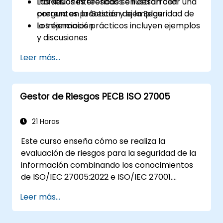
Individuos interesados en desarrollar una
Las sesiones teóricas se ilustran con
carrera en la Gestión de la Seguridad de
preguntas prácticas y ejemplos
la Información
Los ejercicios prácticos incluyen ejemplos
y discusiones
Las pruebas de práctica son similares al
Leer más...
Examen de Certificación
Gestor de Riesgos PECB ISO 27005
21 Horas
Este curso enseña cómo se realiza la
evaluación de riesgos para la seguridad de la
información combinando los conocimientos
de ISO/IEC 27005:2022 e ISO/IEC 27001.
Además del conocimiento teórico, este curso
Leer más...
incluye ejercicios prácticos, cuestionarios y
estudios de caso, lo que lo convierte en una