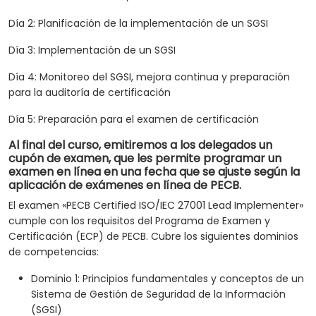
apoyar a una organización en la planificación,
implementación, gestión, monitoreo y
Día 2: Planificación de la implementación de un SGSI
mantenimiento eficaces de un SGSI
Día 3: Implementación de un SGSI
Día 4: Monitoreo del SGSI, mejora continua y preparación
para la auditoría de certificación
Día 5: Preparación para el examen de certificación
Al final del curso, emitiremos a los delegados un
cupón de examen, que les permite programar un
examen en línea en una fecha que se ajuste según la
aplicación de exámenes en línea de PECB.
El examen «PECB Certified ISO/IEC 27001 Lead Implementer»
cumple con los requisitos del Programa de Examen y
Certificación (ECP) de PECB. Cubre los siguientes dominios
de competencias:
Dominio 1: Principios fundamentales y conceptos de un
Sistema de Gestión de Seguridad de la Información
(SGSI)