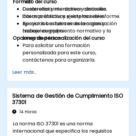
Formato del curso
real.
Desarrollar y monitorear controles
Conferencia interactiva y discusión.
internos efectivos y sistemas de informe.
Casos prácticos y ejemplos reales.
Apoyar los esfuerzos de la organización
Ejercicios basados en escenarios y
hacia el cumplimiento normativo y la
trabajo en grupo.
Opciones de personalización del curso
integridad ética.
Para solicitar una formación
personalizada para este curso,
contáctenos para organizarla.
Leer más...
Sistema de Gestión de Cumplimiento ISO
37301
14 Horas
La norma ISO 37301 es una norma
internacional que especifica los requisitos