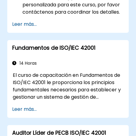
personalizada para este curso, por favor
contáctenos para coordinar los detalles.
Leer más...
Fundamentos de ISO/IEC 42001
14 Horas
El curso de capacitación en Fundamentos de
ISO/IEC 42001 le proporciona los principios
fundamentales necesarios para establecer y
gestionar un sistema de gestión de
inteligencia artificial (AIMS) conforme a
Leer más...
ISO/IEC 42001. El curso está diseñado para
brindarle una comprensión esencial,
sentando las bases sólidas para profundizar
Auditor Líder de PECB ISO/IEC 42001
en sus conocimientos sobre AIMS.