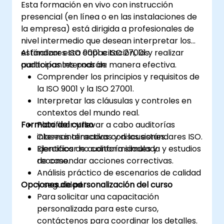
Esta formación en vivo con instrucción
presencial (en línea o en las instalaciones de
la empresa) está dirigida a profesionales de
nivel intermedio que desean interpretar los
estándares ISO 9001 e ISO 27001 y realizar
Al finalizar esta capacitación, los
auditorías internas de manera efectiva.
participantes podrán:
Comprender los principios y requisitos de
la ISO 9001 y la ISO 27001.
Interpretar las cláusulas y controles en
contextos del mundo real.
Formato del curso
Planificar y llevar a cabo auditorías
internas alineadas con los estándares ISO.
Clases interactivas y discusiones.
Identificar no conformidades y
Ejercicios de auditoría simulada y estudios
recomendar acciones correctivas.
de caso.
Análisis práctico de escenarios de calidad
Opciones de personalización del curso
y seguridad.
Para solicitar una capacitación
personalizada para este curso,
contáctenos para coordinar los detalles.