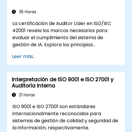
35 Horas
La certificación de Auditor Líder en ISO/IEC
42001 revela los marcos necesarios para
evaluar el cumplimiento del sistema de
gestión de IA. Explora los principios
fundamentales que abarcan la gobernanza
Leer más...
de la inteligencia artificial, la preparación
para auditorías, la metodología de evaluación
de conformidad y el cierre de auditorías bajo
Interpretación de ISO 9001 e ISO 27001 y
las normas ISO 19011 e ISO/IEC 17021-1.
Auditoría Interna
Proporciona a los profesionales las
habilidades para planificar actividades en
21 Horas
campo, gestionar programas de auditoría del
ISO 9001 e ISO 27001 son estándares
sistema de gestión de IA y verificar que las
internacionalmente reconocidos para
implementaciones de tecnología inteligente
sistemas de gestión de calidad y seguridad de
se alineen con los requisitos de gobernanza
la información, respectivamente.
internacional.