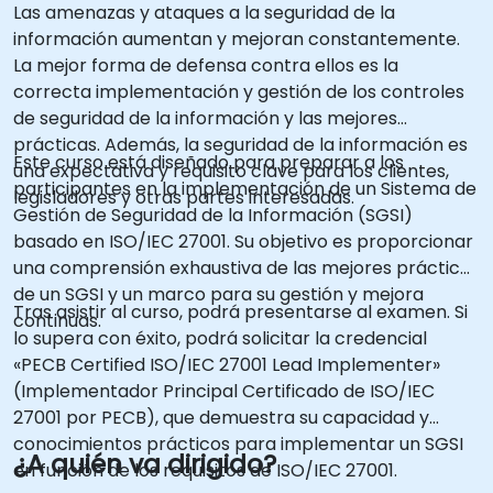
Las amenazas y ataques a la seguridad de la
información aumentan y mejoran constantemente.
La mejor forma de defensa contra ellos es la
correcta implementación y gestión de los controles
de seguridad de la información y las mejores
prácticas. Además, la seguridad de la información es
Este curso está diseñado para preparar a los
una expectativa y requisito clave para los clientes,
participantes en la implementación de un Sistema de
legisladores y otras partes interesadas.
Gestión de Seguridad de la Información (SGSI)
basado en ISO/IEC 27001. Su objetivo es proporcionar
una comprensión exhaustiva de las mejores prácticas
de un SGSI y un marco para su gestión y mejora
Tras asistir al curso, podrá presentarse al examen. Si
continuas.
lo supera con éxito, podrá solicitar la credencial
«PECB Certified ISO/IEC 27001 Lead Implementer»
(Implementador Principal Certificado de ISO/IEC
27001 por PECB), que demuestra su capacidad y
conocimientos prácticos para implementar un SGSI
¿A quién va dirigido?
en función de los requisitos de ISO/IEC 27001.