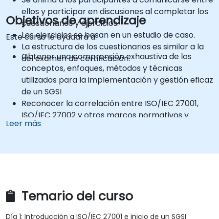
ellos y participar en discusiones al completar los
Objetivos de aprendizaje
cuestionarios y ejercicios.
Los ejercicios se basan en un estudio de caso.
Este curso le ayudará a:
La estructura de los cuestionarios es similar a la
Obtener una comprensión exhaustiva de los
del examen de certificación.
conceptos, enfoques, métodos y técnicas
utilizados para la implementación y gestión eficaz
de un SGSI
Reconocer la correlación entre ISO/IEC 27001,
ISO/IEC 27002 y otros marcos normativos y
Leer más
estándares
Comprender el funcionamiento de un Sistema de
Gestión de Seguridad de la Información y sus
procesos basados en ISO/IEC 27001
Aprender a interpretar e implementar los
requisitos de ISO/IEC 27001 en el contexto
Temario del curso
específico de una organización
Adquirir los conocimientos necesarios para
Día 1: Introducción a ISO/IEC 27001 e inicio de un SGSI