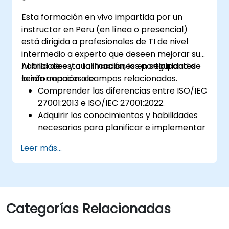
Esta formación en vivo impartida por un
instructor en Peru (en línea o presencial)
está dirigida a profesionales de TI de nivel
intermedio a experto que deseen mejorar sus
habilidades y cualificaciones en seguridad de
Al final de esta formación, los participantes
la información o campos relacionados.
serán capaces de:
Comprender las diferencias entre ISO/IEC
27001:2013 e ISO/IEC 27001:2022.
Adquirir los conocimientos y habilidades
necesarios para planificar e implementar
la transición de la versión 2013 a la versión
Leer más...
2022 de la norma de manera eficiente.
Aplicar los conocimientos en escenarios
del mundo real, facilitando una transición
fluida en sus respectivas organizaciones.
Categorías Relacionadas