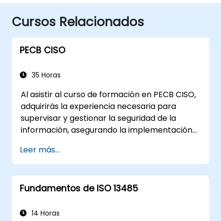
Cursos Relacionados
PECB CISO
35 Horas
Al asistir al curso de formación en PECB CISO,
adquirirás la experiencia necesaria para
supervisar y gestionar la seguridad de la
información, asegurando la implementación
de medidas de seguridad sólidas, la
Leer más...
identificación y mitigación de riesgos de
seguridad de la información, y el desarrollo de
estrategias de seguridad efectivas adaptadas
Fundamentos de ISO 13485
a las necesidades específicas de la
organización.
14 Horas