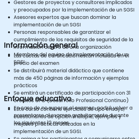
Gestores de proyectos y consultores implicados
y preocupados por la implementación de un SGSI
Asesores expertos que buscan dominar la
implementación de un SGSI
Personas responsables de garantizar el
cumplimiento de los requisitos de seguridad de la
Información general
información dentro de una organización
Miembros del equipo de implementación de un
Las cuotas de certificación están incluidas en el
SGSI
precio del examen
Se distribuirá material didáctico que contiene
más de 450 páginas de información y ejemplos
prácticos
Se emitirá un certificado de participación con 31
Enfoque educativo
créditos CPD (Desarrollo Profesional Continuo)
En caso de no superar el examen, podrá volver a
Este curso contiene ejercicios de tipo ensayo,
presentarse al examen gratuitamente durante
cuestionarios de opción múltiple, ejemplos y
los siguientes 12 meses
mejores prácticas utilizadas en la
implementación de un SGSI.
Se anima a los participantes a comunicarse entre