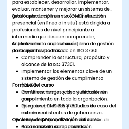
para establecer, desarrollar, implementar,
evaluar, mantener y mejorar un sistema de
gestión de cumplimiento (CMS) efectivo.
Esta capacitación en vivo con instrucción
presencial (en línea o in situ) está dirigida a
profesionales de nivel principiante a
intermedio que deseen comprender,
implementar o auditar un sistema de gestión
Al finalizar esta capacitación, los
de cumplimiento basado en ISO 37301.
participantes podrán:
Comprender la estructura, propósito y
alcance de la ISO 37301.
Implementar los elementos clave de un
sistema de gestión de cumplimiento
Formato del curso
(CMS).
Identificar riesgos y oportunidades de
Conferencia interactiva y discusión en
cumplimiento en toda la organización.
grupo.
Integrar el CMS ISO 37301 con los
Ejercicios prácticos y estudios de caso del
sistemas existentes de gobernanza,
mundo real.
Opciones de personalización del curso
riesgo o ISO.
Actividades grupales y simulaciones de
escenarios de cumplimiento.
Para solicitar una capacitación