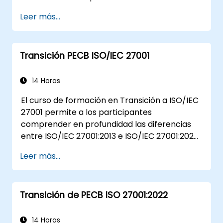
Leer más...
Transición PECB ISO/IEC 27001
14 Horas
El curso de formación en Transición a ISO/IEC
27001 permite a los participantes
comprender en profundidad las diferencias
entre ISO/IEC 27001:2013 e ISO/IEC 27001:2022.
Además, los participantes adquirirán
Leer más...
conocimiento sobre los nuevos conceptos
presentados por ISO/IEC 27001:2022.
Transición de PECB ISO 27001:2022
14 Horas