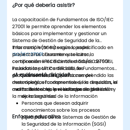
¿Por qué debería asistir?
La capacitación de Fundamentos de ISO/IEC
27001 le permite aprender los elementos
básicos para implementar y gestionar un
Sistema de Gestión de Seguridad de la
Información (SGSI) según lo especificado en
Tras completar este curso, podrá
ISO/IEC 27001
presentarse al examen y solicitar la
. Durante este curso,
comprenderá los distintos módulos del SGSI,
certificación «PECB Certified ISO/IEC 27001
incluidas la política del SGSI, los
Foundation». Un Certificado de Fundamentos
¿A quién está dirigido?
procedimientos, las mediciones del
de PECB demuestra que ha comprendido las
desempeño, el compromiso de la dirección, la
metodologías fundamentales, los requisitos, el
auditoría interna, la revisión por la dirección y
marco de trabajo y el enfoque de gestión.
Profesionales involucrados en la Gestión
la mejora continua.
de la Seguridad de la Información
Personas que desean adquirir
conocimientos sobre los procesos
Enfoque educativo
principales de los Sistemas de Gestión de
la Seguridad de la Información (SGSI)