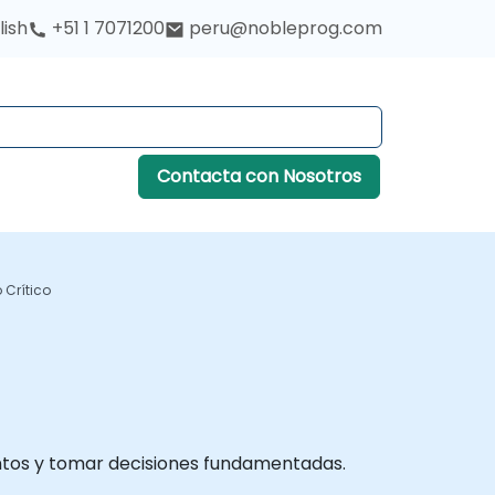
lish
+51 1 7071200
peru@nobleprog.com
Contacta con Nosotros
 Crítico
entos y tomar decisiones fundamentadas.