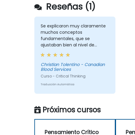
Reseñas (1)
Se explicaron muy claramente
muchos conceptos
fundamentales, que se
ajustaban bien al nivel de
aprendizaje del equipo. Los
ejercicios fueron muy
atractivos y creo que mi equipo
Christlan Tolentino - Canadian
Blood Services
se sintió cómodo y participó
muy bien. La coordinación con
Curso - Critical Thinking
el trainer también fue muy
Traducción Automática
fluida.
Próximos cursos
Pensamiento Crítico
Pen