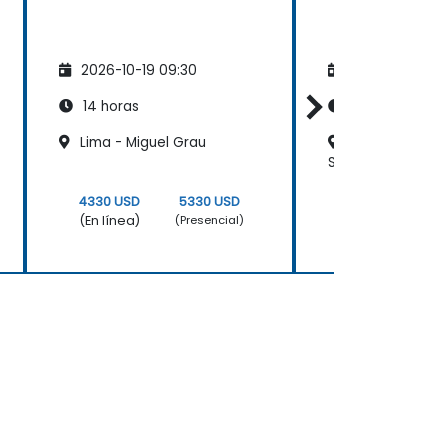
2026-10-19 09:30
2026-11-02 09
14 horas
14 horas
Lima - Miguel Grau
Lima - Edifici
San Isidro
4330 USD
5330 USD
4330 USD
(En línea)
(En línea)
(Presencial)