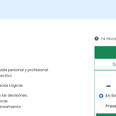
14 Hor
S
ida personal y profesional.
ectivo.
acias Lógicas
En lí
 las decisiones.
icas.
Pres
pensamiento.