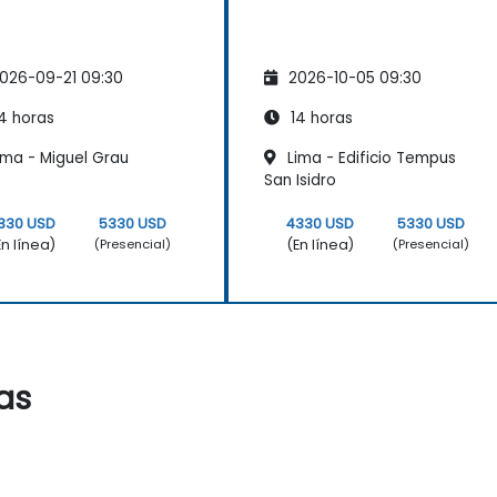
026-09-21 09:30
2026-10-05 09:30
4 horas
14 horas
ima - Miguel Grau
Lima - Edificio Tempus
San Isidro
330 USD
5330 USD
4330 USD
5330 USD
En línea)
(En línea)
(Presencial)
(Presencial)
as