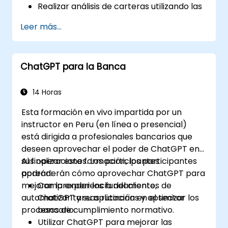
Realizar análisis de carteras utilizando las
capacidades de lenguaje natural de
Leer más...
ChatGPT.
Implementar proyectos de datos y
análisis con la asistencia de ChatGPT.
ChatGPT para la Banca
Optimizar los procesos de toma de
decisiones mediante el uso de ChatGPT
en el flujo de trabajo del riesgo crediticio.
14 Horas
Identificar las mejores prácticas para
Esta formación en vivo impartida por un
integrar ChatGPT en las estrategias de
instructor en Peru (en línea o presencial)
gestión de riesgos.
está dirigida a profesionales bancarios que
deseen aprovechar el poder de ChatGPT en
sus operaciones. Los participantes
Al finalizar esta formación, los participantes
aprenderán cómo aprovechar ChatGPT para
podrán:
mejorar la experiencia del cliente,
Comprender los fundamentos de
automatizar tareas rutinarias y optimizar los
ChatGPT y su aplicación en el sector
procesos de cumplimiento normativo.
bancario.
Utilizar ChatGPT para mejorar las