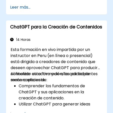
interacciones con los clientes y
Leer más...
proporcionar orientación financiera
personalizada.
Automatizar tareas bancarias rutinarias
ChatGPT para la Creación de Contenidos
mediante ChatGPT.
Implementar ChatGPT para el
cumplimiento normativo y la gestión de
14 Horas
riesgos en las operaciones bancarias.
Esta formación en vivo impartida por un
instructor en Peru (en línea o presencial)
está dirigida a creadores de contenido que
deseen aprovechar ChatGPT para producir
contenido atractivo y de alta calidad de
Al finalizar esta formación, los participantes
manera eficiente.
serán capaces de:
Comprender los fundamentos de
ChatGPT y sus aplicaciones en la
creación de contenido.
Utilizar ChatGPT para generar ideas
creativas y superar el bloqueo del