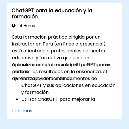
decisiones.
ChatGPT para la educación y la
Implementar las mejores prácticas para
formación
integrar ChatGPT en los flujos de trabajo
de ciencia de datos.
14 Horas
Esta formación práctica dirigida por un
instructor en Peru (en línea o presencial)
está orientada a profesionales del sector
educativo y formativo que desean
aprovechar el potencial de ChatGPT para
Al finalizar esta formación, los participantes
mejorar los resultados en la enseñanza, el
podrán:
aprendizaje y la formación.
Comprender los fundamentos de
ChatGPT y sus aplicaciones en educación
y formación.
Utilizar ChatGPT para mejorar la
enseñanza y el diseño instruccional.
Leer más...
Aprovechar ChatGPT para crear
experiencias de aprendizaje
personalizadas.