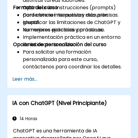
distintas tareas laborales.
Formato del curso
Optimizar las instrucciones (prompts)
para obtener respuestas más precisas.
Conferencia interactiva y discusión
Identificar las limitaciones de ChatGPT y
grupal.
las mejores prácticas para su uso.
Numerosos ejercicios y prácticas.
Implementación práctica en un entorno
Opciones de personalización del curso
de laboratorio en vivo.
Para solicitar una formación
personalizada para este curso,
contáctenos para coordinar los detalles.
Leer más...
IA con ChatGPT (Nivel Principiante)
14 Horas
ChatGPT es una herramienta de IA