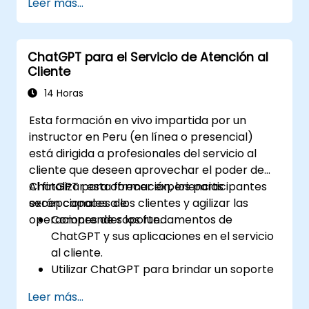
Leer más...
escritor.
Mejorar la calidad y relevancia del
contenido con la asistencia de ChatGPT.
ChatGPT para el Servicio de Atención al
Implementar las mejores prácticas para
Cliente
usar ChatGPT en los flujos de trabajo de
creación de contenido.
14 Horas
Esta formación en vivo impartida por un
instructor en Peru (en línea o presencial)
está dirigida a profesionales del servicio al
cliente que deseen aprovechar el poder de
ChatGPT para ofrecer experiencias
Al finalizar esta formación, los participantes
excepcionales a los clientes y agilizar las
serán capaces de:
operaciones de soporte.
Comprender los fundamentos de
ChatGPT y sus aplicaciones en el servicio
al cliente.
Utilizar ChatGPT para brindar un soporte
al cliente personalizado y eficiente.
Leer más...
Desarrollar chatbots automatizados