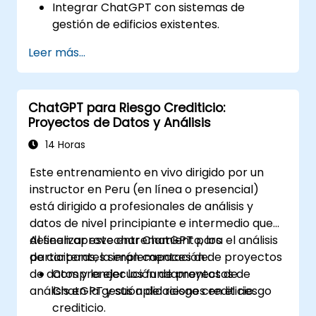
Integrar ChatGPT con sistemas de
gestión de edificios existentes.
Automatizar el control de sistemas de
Leer más...
iluminación, HVAC y seguridad contra
incendios utilizando ChatGPT.
Desarrollar e implementar scripts de
ChatGPT para Riesgo Crediticio:
automatización personalizados.
Proyectos de Datos y Análisis
Monitorear y gestionar sistemas de
edificios mediante información impulsada
14 Horas
por IA.
Este entrenamiento en vivo dirigido por un
instructor en Peru (en línea o presencial)
está dirigido a profesionales de análisis y
datos de nivel principiante e intermedio que
deseen aprovechar ChatGPT para el análisis
Al finalizar este entrenamiento, los
de carteras, la implementación de proyectos
participantes serán capaces de:
de datos y la ejecución de proyectos de
Comprender los fundamentos de
análisis en la gestión del riesgo crediticio.
ChatGPT y sus aplicaciones en el riesgo
crediticio.