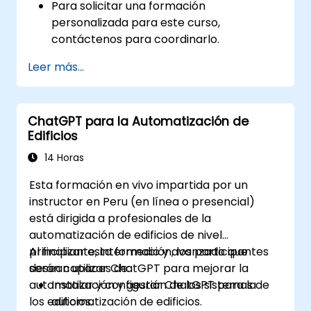
Para solicitar una formación
personalizada para este curso,
contáctenos para coordinarlo.
Leer más...
ChatGPT para la Automatización de
Edificios
14 Horas
Esta formación en vivo impartida por un
instructor en Peru (en línea o presencial)
está dirigida a profesionales de la
automatización de edificios de nivel
principiante, intermedio y avanzado que
Al finalizar esta formación, los participantes
desean utilizar ChatGPT para mejorar la
serán capaces de:
automatización y gestión de los sistemas de
Instalar y configurar ChatGPT para la
los edificios.
automatización de edificios.