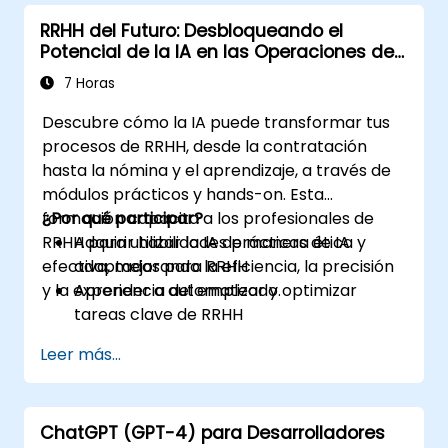
RRHH del Futuro: Desbloqueando el
Potencial de la IA en las Operaciones de
Personas
7 Horas
Descubre cómo la IA puede transformar tus
procesos de RRHH, desde la contratación
hasta la nómina y el aprendizaje, a través de
módulos prácticos y hands-on. Esta
formación capacita a los profesionales de
¿Por qué participar?
RRHH para utilizar la IA de manera ética y
Adquirir habilidades prácticas de IA
efectiva, mejorando la eficiencia, la precisión
adaptadas para RRHH
y la experiencia del empleado.
Aprender a automatizar y optimizar
tareas clave de RRHH
Comprender el uso ético y la gestión de
Leer más...
riesgos
Preparar tu función de RRHH para el
futuro
ChatGPT (GPT-4) para Desarrolladores