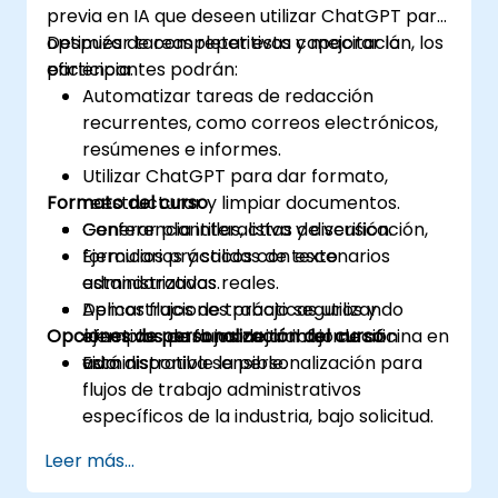
previa en IA que deseen utilizar ChatGPT para
optimizar tareas repetitivas y mejorar la
Después de completar esta capacitación, los
eficiencia.
participantes podrán:
Automatizar tareas de redacción
recurrentes, como correos electrónicos,
resúmenes e informes.
Utilizar ChatGPT para dar formato,
Formato del curso
reestructurar y limpiar documentos.
Generar plantillas, listas de verificación,
Conferencia interactiva y discusión.
formularios y salidas de texto
Ejercicios prácticos con escenarios
estandarizadas.
administrativos reales.
Aplicar flujos de trabajo seguros y
Demostraciones prácticas utilizando
Opciones de personalización del curso
efectivos para manejar información
ejemplos de flujos de trabajo de oficina en
administrativa sensible.
vivo.
Está disponible la personalización para
flujos de trabajo administrativos
específicos de la industria, bajo solicitud.
Leer más...