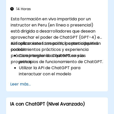
14 Horas
Esta formación en vivo impartida por un
instructor en Peru (en línea o presencial)
está dirigida a desarrolladores que desean
aprovechar el poder de ChatGPT (GPT-4) en
sus aplicaciones. Los participantes adquirirán
Al finalizar esta formación, los participantes
conocimientos prácticos y experiencia
podrán:
práctica integrando ChatGPT en sus
Comprender la arquitectura y los
proyectos.
principios de funcionamiento de ChatGPT.
Utilizar la API de ChatGPT para
interactuar con el modelo
programáticamente.
Leer más...
Desarrollar agentes conversacionales y
chatbots utilizando ChatGPT.
Explorar las nuevas características y
IA con ChatGPT (Nivel Avanzado)
funcionalidades ofrecidas por GPT-4
para mejorar sus aplicaciones.