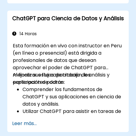
impulsados por ChatGPT para atender
las consultas de los clientes.
ChatGPT para Ciencia de Datos y Análisis
Aplicar las mejores prácticas para
aprovechar ChatGPT en escenarios de
servicio al cliente.
14 Horas
Esta formación en vivo con instructor en Peru
(en línea o presencial) está dirigida a
profesionales de datos que desean
aprovechar el poder de ChatGPT para
mejorar sus flujos de trabajo de análisis y
Al finalizar esta capacitación, los
exploración de datos.
participantes podrán:
Comprender los fundamentos de
ChatGPT y sus aplicaciones en ciencia de
datos y análisis.
Utilizar ChatGPT para asistir en tareas de
exploración y análisis de datos.
Leer más...
Aprovechar ChatGPT para generar ideas
y respaldar procesos de toma de