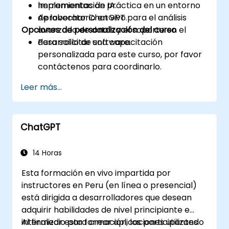
herramientas de IA.
Implementación práctica en un entorno
Aprovechar ChatGPT para el análisis
de laboratorio en vivo.
Opciones de personalización del curso
avanzado de datos y el soporte en el
desarrollo de software.
Para solicitar una capacitación
personalizada para este curso, por favor
contáctenos para coordinarlo.
Leer más...
ChatGPT
14 Horas
Esta formación en vivo impartida por
instructores en Peru (en línea o presencial)
está dirigida a desarrolladores que desean
adquirir habilidades de nivel principiante e
intermedio para crear aplicaciones utilizando
Al finalizar esta formación, los participantes