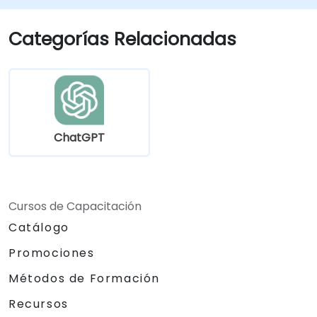
Automatizar tareas administrativas
mediante ChatGPT.
Categorías Relacionadas
Crear modelos personalizados de
ChatGPT adaptados a casos específicos
de uso en educación y formación.
ChatGPT
Cursos de Capacitación
Catálogo
Promociones
Métodos de Formación
Recursos