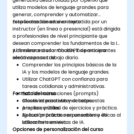
generativa desarrollada por OpenAI que
utiliza modelos de lenguaje grandes para
generar, comprender y automatizar
respuestas basadas en texto.
Esta formación en vivo impartida por un
instructor (en línea o presencial) está dirigida
a profesionales de nivel principiante que
desean comprender los fundamentos de la IA
y comenzar a usar ChatGPT de manera
Al finalizar esta formación, los participantes
efectiva en su trabajo diario.
serán capaces de:
Comprender los principios básicos de la
IA y los modelos de lenguaje grandes.
Utilizar ChatGPT con confianza para
tareas cotidianas y administrativas.
Formato del curso
Escribir instrucciones (prompts)
efectivas para obtener respuestas
Clases interactivas y debates.
precisas y útiles.
Amplia cantidad de ejercicios y práctica.
Aplicar prácticas responsables y éticas al
Ejecución práctica en un entorno de
utilizar herramientas de IA.
laboratorio en vivo.
Opciones de personalización del curso