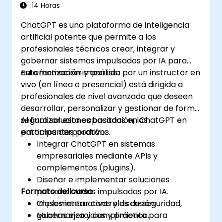
Personalizar y ajustar finamente ChatGPT
14 Horas
para aplicaciones específicas.
ChatGPT es una plataforma de inteligencia
artificial potente que permite a los
profesionales técnicos crear, integrar y
gobernar sistemas impulsados por IA para
automatización y análisis.
Esta formación impartida por un instructor en
vivo (en línea o presencial) está dirigida a
profesionales de nivel avanzado que deseen
desarrollar, personalizar y gestionar de forma
segura soluciones basadas en ChatGPT en
Al finalizar esta capacitación, los
entornos corporativos.
participantes podrán:
Integrar ChatGPT en sistemas
empresariales mediante APIs y
complementos (plugins).
Diseñar e implementar soluciones
Formato del curso
personalizadas impulsadas por IA.
Implementar controles de seguridad,
Clases interactivas y discusión.
gobernanza y cumplimiento para
Muchas ejercicios y práctica.