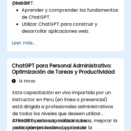
ChatGPT.
podrán:
Aprender y comprender los fundamentos
de ChatGPT.
Utilizar ChatGPT para construir y
desarrollar aplicaciones web.
Conocer las mejores prácticas y
Leer más...
aplicaciones reales de ChatGPT.
ChatGPT para Personal Administrativo:
Optimización de Tareas y Productividad
14 Horas
Esta capacitación en vivo impartida por un
instructor en Peru (en línea o presencial)
está dirigida a profesionales administrativos
de todos los niveles que deseen utilizar
ChatGPT para automatizar tareas, mejorar la
Al finalizar esta capacitación, los
redacción profesional, optimizar la
participantes serán capaces de: