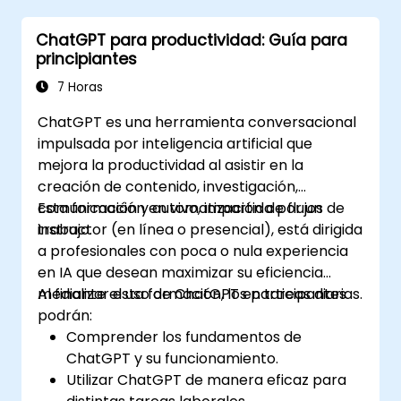
ChatGPT para productividad: Guía para
principiantes
7 Horas
ChatGPT es una herramienta conversacional
impulsada por inteligencia artificial que
mejora la productividad al asistir en la
creación de contenido, investigación,
comunicación y automatización de flujos de
Esta formación en vivo, impartida por un
trabajo.
instructor (en línea o presencial), está dirigida
a profesionales con poca o nula experiencia
en IA que desean maximizar su eficiencia
mediante el uso de ChatGPT en tareas diarias.
Al finalizar esta formación, los participantes
podrán:
Comprender los fundamentos de
ChatGPT y su funcionamiento.
Utilizar ChatGPT de manera eficaz para