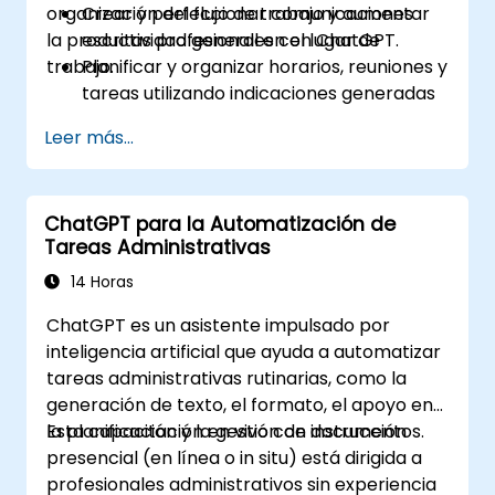
organización del flujo de trabajo y aumentar
Crear y perfeccionar comunicaciones
la productividad general en el lugar de
escritas profesionales con ChatGPT.
trabajo.
Planificar y organizar horarios, reuniones y
tareas utilizando indicaciones generadas
por IA.
Leer más...
Generar y analizar contenido
administrativo, como informes y
resúmenes.
ChatGPT para la Automatización de
Integrar ChatGPT con herramientas de
Tareas Administrativas
productividad y automatizar flujos de
trabajo rutinarios.
14 Horas
ChatGPT es un asistente impulsado por
inteligencia artificial que ayuda a automatizar
tareas administrativas rutinarias, como la
generación de texto, el formato, el apoyo en
la planificación y la gestión de documentos.
Esta capacitación en vivo con instrucción
presencial (en línea o in situ) está dirigida a
profesionales administrativos sin experiencia