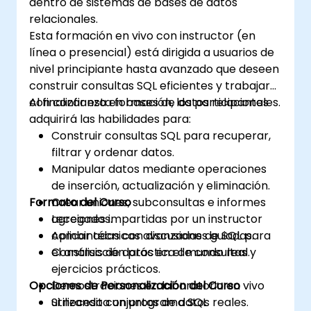
dentro de sistemas de bases de datos
relacionales.
Esta formación en vivo con instructor (en
línea o presencial) está dirigida a usuarios de
nivel principiante hasta avanzado que deseen
construir consultas SQL eficientes y trabajar
con confianza en bases de datos relacionales.
Al finalizar esta formación, los participantes
adquirirá las habilidades para:
Construir consultas SQL para recuperar,
filtrar y ordenar datos.
Manipular datos mediante operaciones
de inserción, actualización y eliminación.
Formato del Curso
Crear uniones, subconsultas e informes
agregados.
Lecciones impartidas por un instructor
Aplicar técnicas avanzadas de SQL para
combinadas con discusiones guiadas.
el análisis de datos en el mundo real.
Construcción práctica de consultas y
ejercicios prácticos.
Opciones de Personalización del Curso
Demostraciones en laboratorio en vivo
utilizando conjuntos de datos reales.
Si necesita un programa SQL