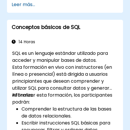
Leer más...
en una base de datos ayudará a los
participantes a trasladar las operaciones de
análisis de datos hacia el lado de la base de
Conceptos básicos de SQL
datos, en lugar de realizarlas en la aplicación
MS Excel. Esto también puede ayudar en la
creación de cualquier sistema de TI que utilice
14 Horas
una base de datos relacional.
SQL es un lenguaje estándar utilizado para
acceder y manipular bases de datos.
Esta formación en vivo con instructores (en
línea o presencial) está dirigida a usuarios
principiantes que desean comprender y
utilizar SQL para consultar datos y generar
informes.
Al finalizar esta formación, los participantes
podrán:
Comprender la estructura de las bases
de datos relacionales.
Escribir instrucciones SQL básicas para
recuperar, filtrar y ordenar datos.