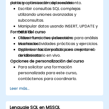
datos y optimización del rendimiento.
participantes serán capaces de:
Escribir consultas SQL complejas
utilizando uniones avanzadas y
subconsultas.
Manipular datos usando INSERT, UPDATE y
Formato del curso
DELETE.
Utilizar funciones de ventana para análisis
Clase interactiva y discusión.
avanzados.
Muchas actividades prácticas y ejercicios.
Optimizar las consultas para mejorar el
Implementación práctica en un entorno
rendimiento.
de laboratorio en vivo.
Opciones de personalización del curso
Para solicitar una formación
personalizada para este curso,
contáctenos para coordinarlo.
Leer más...
Lenguaje SQL en MSSQL