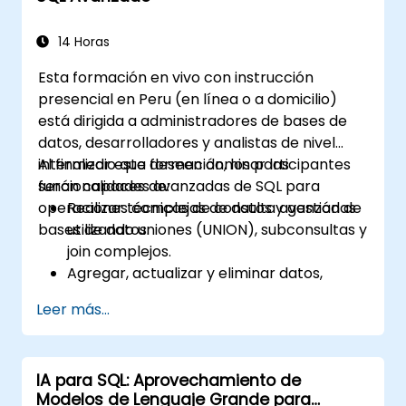
14 Horas
Esta formación en vivo con instrucción
presencial en Peru (en línea o a domicilio)
está dirigida a administradores de bases de
datos, desarrolladores y analistas de nivel
intermedio que deseen dominar las
Al finalizar esta formación, los participantes
funcionalidades avanzadas de SQL para
serán capaces de:
operaciones complejas de datos y gestión de
Realizar técnicas de consulta avanzadas
bases de datos.
utilizando uniones (UNION), subconsultas y
join complejos.
Agregar, actualizar y eliminar datos,
tablas, vistas e índices con precisión.
Leer más...
Asegurar la integridad de los datos
mediante transacciones y manipular las
estructuras de la base de datos.
IA para SQL: Aprovechamiento de
Crear y gestionar bases de datos de
Modelos de Lenguaje Grande para
manera eficiente para un