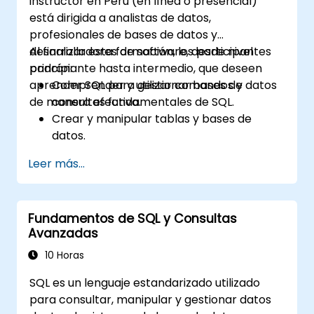
instructor en Peru (en línea o presencial)
está dirigida a analistas de datos,
profesionales de bases de datos y
desarrolladores de software, desde nivel
Al finalizar esta formación, los participantes
principiante hasta intermedio, que deseen
podrán:
aprender SQL para gestionar bases de datos
Comprender y utilizar comandos y
de manera efectiva.
consultas fundamentales de SQL.
Crear y manipular tablas y bases de
datos.
Utilizar SQL para ordenar, filtrar y resumir
Leer más...
datos.
Implementar operaciones más
complejas como uniones (joins),
Fundamentos de SQL y Consultas
subconsultas y operaciones de conjuntos.
Avanzadas
Aplicar técnicas intermedias como
índices, vistas, procedimientos
10 Horas
almacenados y disparadores (triggers).
SQL es un lenguaje estandarizado utilizado
para consultar, manipular y gestionar datos