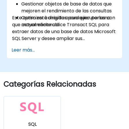
Gestionar objetos de base de datos que
mejoren el rendimiento de las consultas
Este curso está dirigido a cualquier persona
Optimizar consultas para ejecutarlas con
que actualmente utilice Transact SQL para
mayor eficiencia
extraer datos de una base de datos Microsoft
SQL Server y desee ampliar sus
conocimientos, especialmente en las áreas
Leer más...
de análisis de datos y mejora de la velocidad
de las consultas.
Categorías Relacionadas
SQL