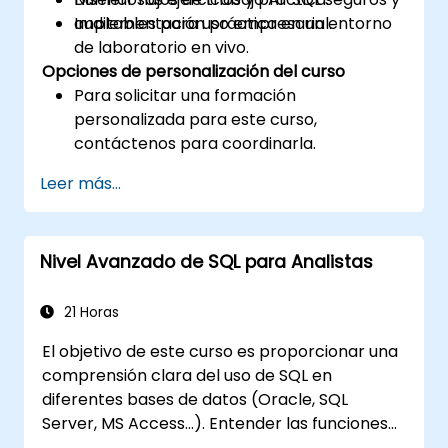
auditables para uso empresarial.
Implementación práctica en un entorno
de laboratorio en vivo.
Opciones de personalización del curso
Para solicitar una formación
personalizada para este curso,
contáctenos para coordinarla.
Leer más...
Nivel Avanzado de SQL para Analistas
21 Horas
El objetivo de este curso es proporcionar una
comprensión clara del uso de SQL en
diferentes bases de datos (Oracle, SQL
Server, MS Access...). Entender las funciones
analíticas y la manera de unir distintas tablas