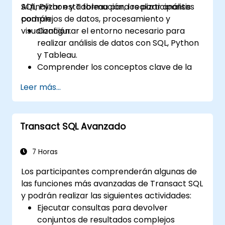
SQL, Python y Tableau para realizar análisis
Al finalizar esta formación, los participantes
complejos de datos, procesamiento y
podrán:
visualización.
Configurar el entorno necesario para
realizar análisis de datos con SQL, Python
y Tableau.
Comprender los conceptos clave de la
integración de software (datos,
Leer más...
servidores, clientes, APIs, puntos finales,
etc.).
Repasar los fundamentos de Python y
Transact SQL Avanzado
SQL.
Aplicar técnicas de preprocesamiento de
datos en Python.
7 Horas
Aprender a conectar Python y SQL para
Los participantes comprenderán algunas de
el análisis de datos.
las funciones más avanzadas de Transact SQL
Crear visualizaciones y gráficos de datos
y podrán realizar las siguientes actividades:
detallados con Tableau.
Ejecutar consultas para devolver
conjuntos de resultados complejos