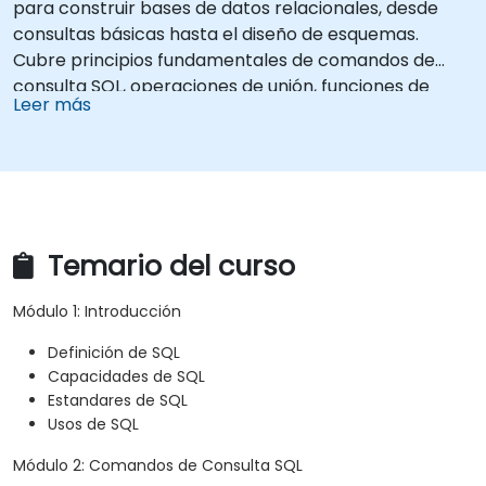
para construir bases de datos relacionales, desde
consultas básicas hasta el diseño de esquemas.
Cubre principios fundamentales de comandos de
consulta SQL, operaciones de unión, funciones de
Leer más
agregación y modelado de entidades y relaciones.
Examina métodos comprobados para uniones entre
múltiples tablas, gestión de transacciones y
propiedades ACID. Ayuda a los profesionales a
normalizar tablas, optimizar la selección de datos y
diseñar arquitecturas de bases de datos robustas
Temario del curso
para sistemas de información confiables.
Módulo 1: Introducción
Definición de SQL
Capacidades de SQL
Estandares de SQL
Usos de SQL
Módulo 2: Comandos de Consulta SQL