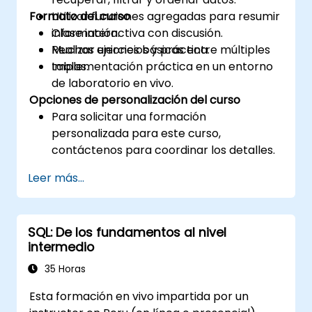
Formato del curso
Utilizar funciones agregadas para resumir
información.
Clase interactiva con discusión.
Realizar uniones básicas entre múltiples
Muchos ejercicios y práctica.
tablas.
Implementación práctica en un entorno
de laboratorio en vivo.
Opciones de personalización del curso
Para solicitar una formación
personalizada para este curso,
contáctenos para coordinar los detalles.
Leer más...
SQL: De los fundamentos al nivel
intermedio
35 Horas
Esta formación en vivo impartida por un