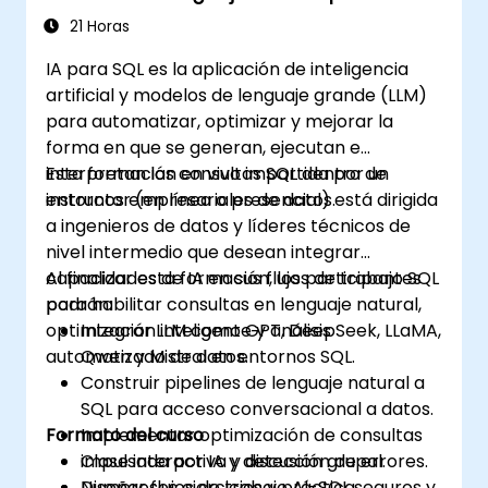
Consultas Inteligentes y Optimización
almacenamiento y recuperación de
21 Horas
datos robustos.
IA para SQL es la aplicación de inteligencia
artificial y modelos de lenguaje grande (LLM)
para automatizar, optimizar y mejorar la
forma en que se generan, ejecutan e
interpretan las consultas SQL dentro de
Esta formación en vivo impartida por un
entornos empresariales de datos.
instructor (en línea o presencial) está dirigida
a ingenieros de datos y líderes técnicos de
nivel intermedio que desean integrar
capacidades de IA en sus flujos de trabajo SQL
Al finalizar esta formación, los participantes
para habilitar consultas en lenguaje natural,
podrán:
optimización inteligente y análisis
Integrar LLM como GPT, DeepSeek, LLaMA,
automatizado de datos.
Qwen y Mistral en entornos SQL.
Construir pipelines de lenguaje natural a
SQL para acceso conversacional a datos.
Formato del curso
Implementar optimización de consultas
impulsada por IA y detección de errores.
Clase interactiva y discusión grupal.
Diseñar flujos de trabajo AI-SQL seguros y
Numerosos ejercicios y práctica.