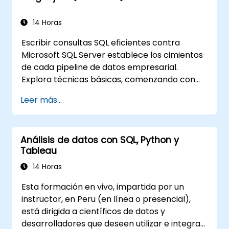
14 Horas
Escribir consultas SQL eficientes contra
Microsoft SQL Server establece los cimientos
de cada pipeline de datos empresarial.
Explora técnicas básicas, comenzando con
modelos de bases de datos relacionales, y
Leer más...
avanza a través de la recuperación de datos,
filtrado, ordenamiento y agregación
mediante funciones de agrupación y
Análisis de datos con SQL, Python y
subconsultas. Guía a los participantes a
Tableau
través de uniones entre varias tablas,
operadores de conjuntos, operaciones DML y
14 Horas
control de transacciones para extraer y
Esta formación en vivo, impartida por un
manipular conjuntos de datos de inteligencia
instructor, en Peru (en línea o presencial),
empresarial de manera confiable.
está dirigida a científicos de datos y
desarrolladores que deseen utilizar e integrar