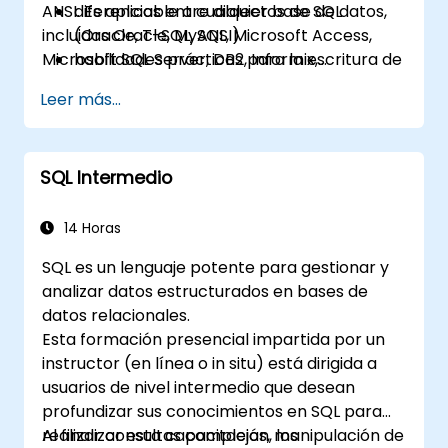
ANSI. Es aplicable a cualquier base de datos,
diferencias entre dialectos de SQL
incluidas Oracle, MySQL, Microsoft Access,
(Oracle, T-SQL, ANSI)
Microsoft SQL Server, DB2, Informix,
habilidades prácticas para la escritura de
PostgreSQL y otras bases de datos
consultas
Leer más...
relacionales.
SQL Intermedio
14 Horas
SQL es un lenguaje potente para gestionar y
analizar datos estructurados en bases de
datos relacionales.
Esta formación presencial impartida por un
instructor (en línea o in situ) está dirigida a
usuarios de nivel intermedio que desean
profundizar sus conocimientos en SQL para
realizar consultas complejas, manipulación de
Al finalizar esta capacitación, los