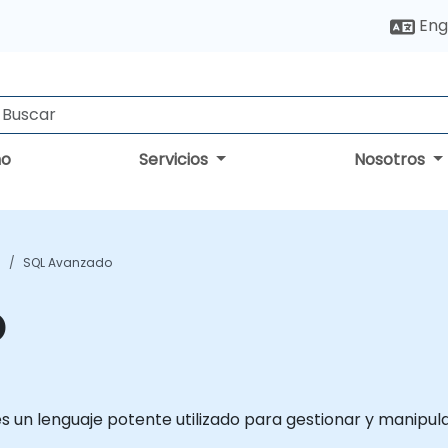
Eng
no
Servicios
Nosotros
n
SQL Avanzado
o
s un lenguaje potente utilizado para gestionar y manipula