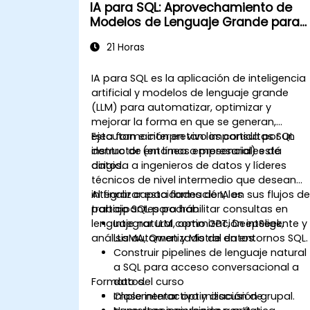
IA para SQL: Aprovechamiento de
Modelos de Lenguaje Grande para
Consultas Inteligentes y
21 Horas
Optimización
IA para SQL es la aplicación de inteligencia
artificial y modelos de lenguaje grande
(LLM) para automatizar, optimizar y
mejorar la forma en que se generan,
ejecutan e interpretan las consultas SQL
Esta formación en vivo impartida por un
dentro de entornos empresariales de
instructor (en línea o presencial) está
datos.
dirigida a ingenieros de datos y líderes
técnicos de nivel intermedio que desean
integrar capacidades de IA en sus flujos d
Al finalizar esta formación, los
trabajo SQL para habilitar consultas en
participantes podrán:
lenguaje natural, optimización inteligente y
Integrar LLM como GPT, DeepSeek,
análisis automatizado de datos.
LLaMA, Qwen y Mistral en entornos SQL.
Construir pipelines de lenguaje natural
a SQL para acceso conversacional a
Formato del curso
datos.
Implementar optimización de
Clase interactiva y discusión grupal.