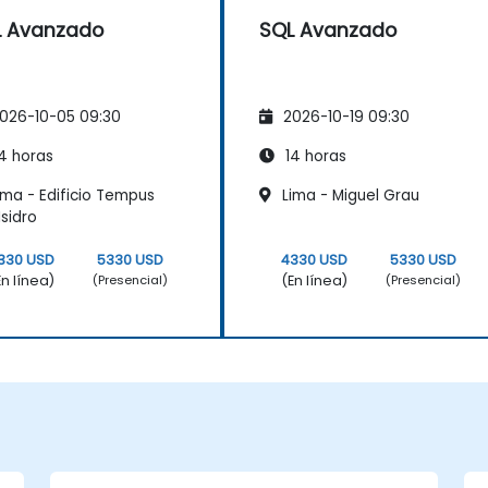
L Avanzado
SQL Avanzado
026-10-05 09:30
2026-10-19 09:30
4 horas
14 horas
ima - Edificio Tempus
Lima - Miguel Grau
Isidro
330 USD
5330 USD
4330 USD
5330 USD
En línea)
(En línea)
(Presencial)
(Presencial)