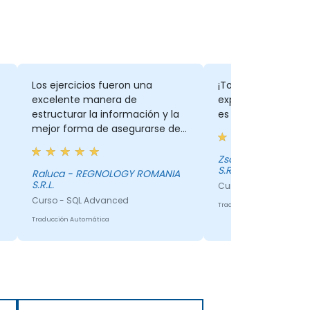
Los ejercicios fueron una
¡Todo, los ejercicios
excelente manera de
explicaciones exhau
estructurar la información y la
es un gran formad
mejor forma de asegurarse de
que comprendiste/asimilaste
todo lo presentado.
Zsolt - REGNOLOGY ROMANIA
S.R.L.
Raluca - REGNOLOGY ROMANIA
S.R.L.
Curso - SQL Advance
Curso - SQL Advanced
Traducción Automática
Traducción Automática