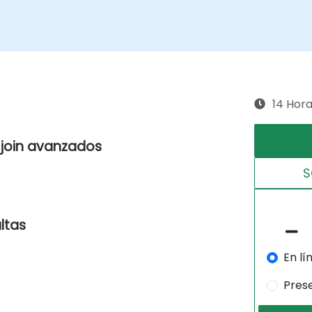
14 Hor
 join avanzados
S
ltas
En lí
Pres