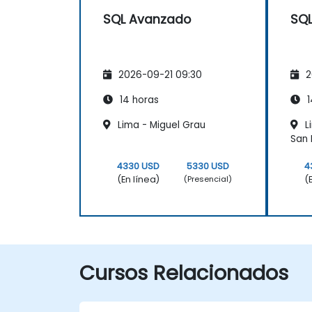
SQL Avanzado
SQ
2026-09-21 09:30
2
14 horas
1
Lima - Miguel Grau
L
San 
4330 USD
5330 USD
4
(En línea)
(
(Presencial)
Cursos Relacionados