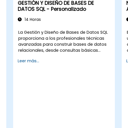
GESTIÓN Y DISEÑO DE BASES DE
DATOS SQL - Personalizado
14 Horas
La Gestión y Diseño de Bases de Datos SQL
proporciona a los profesionales técnicas
avanzadas para construir bases de datos
relacionales, desde consultas básicas
hasta el diseño de esquemas. Cubre
Leer más...
principios fundamentales de comandos de
consulta SQL, operaciones de unión,
funciones de agregación y modelado de
e
entidades y relaciones. Examina métodos
comprobados para uniones entre múltiples
tablas, gestión de transacciones y
propiedades ACID. Ayuda a los
profesionales a normalizar tablas,
optimizar la selección de datos y diseñar
arquitecturas de bases de datos robustas
para sistemas de información confiables.