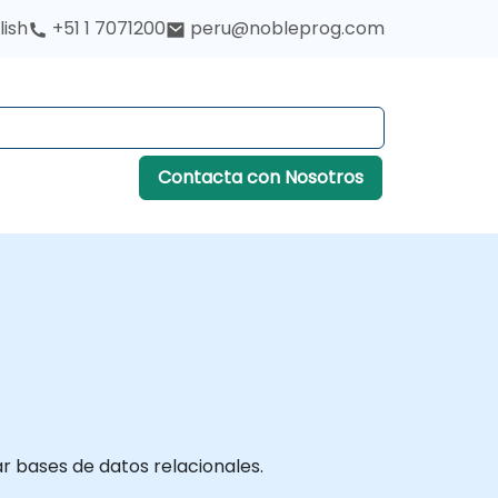
lish
+51 1 7071200
peru@nobleprog.com
Contacta con Nosotros
r bases de datos relacionales.