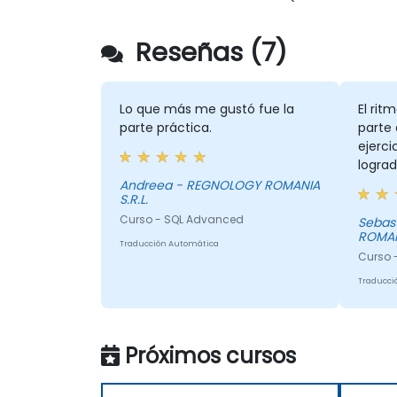
Reseñas (7)
Lo que más me gustó fue la
El ritm
parte práctica.
parte 
ejerci
lograd
amen
Andreea - REGNOLOGY ROMANIA
S.R.L.
Curso - SQL Advanced
Sebastian - 
ROMANI
Traducción Automática
Curso 
Traducci
Próximos cursos