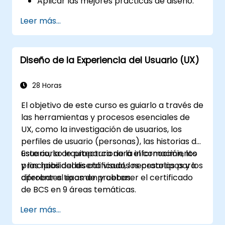
Aplicar las mejores prácticas de diseño.
Acelerar la velocidad de finalización de
Leer más...
los proyectos de diseño.
Colaborar con otros diseñadores y
desarrolladores usando Figma.
Diseño de la Experiencia del Usuario (UX)
28 Horas
El objetivo de este curso es guiarlo a través de
las herramientas y procesos esenciales de
UX, como la investigación de usuarios, los
perfiles de usuario (personas), las historias de
usuario, la arquitectura de la información, los
Este curso le proporcionará el conocimiento
principios del diseño visual, los prototipos y los
y las habilidades calificados necesarios para
diferentes tipos de pruebas.
aprobar el examen y obtener el certificado
de BCS en 9 áreas temáticas.
Leer más...