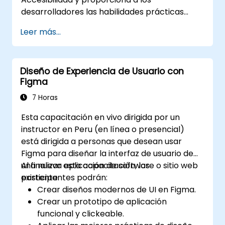
desarrolladores las habilidades prácticas
necesarias para diseñar, desarrollar y
Leer más...
mantener aplicaciones completamente
accesibles. Comenzando con un análisis
contextual sobre la importancia e
Diseño de Experiencia de Usuario con
implicaciones de esta ley, el curso se centra
Figma
rápidamente en la programación práctica,
las herramientas y las técnicas de pruebas
7 Horas
para garantizar el cumplimiento normativo y
Esta capacitación en vivo dirigida por un
la inclusividad para usuarios con
instructor en Peru (en línea o presencial)
discapacidades.
está dirigida a personas que desean usar
Figma para diseñar la interfaz de usuario de
una nueva aplicación de software o sitio web
Al finalizar esta capacitación, los
existente.
participantes podrán:
Crear diseños modernos de UI en Figma.
Crear un prototipo de aplicación
funcional y clickeable.