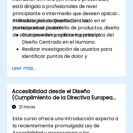
está dirigida a profesionales de nivel
principiante a intermedio que deseen aplicar
metodologías de Diseño Centrado en el
Al finalizar esta capacitación, los
Humano en el desarrollo de productos, diseño
participantes podrán:
de servicios e innovación empresarial.
Comprender y aplicar los principios del
Diseño Centrado en el Humano.
Realizar investigación de usuarios para
identificar puntos de dolor y
oportunidades.
Leer más...
Desarrollar perfiles de usuario (personas)
y mapas de recorrido del cliente.
Idear, prototipar y probar soluciones de
Accesibilidad desde el Diseño
forma iterativa.
(Cumplimiento de la Directiva Europea
Aplicar marcos de pensamiento de
ACT)
diseño en proyectos reales.
21 Horas
Este curso ofrece una introducción experta a
la recientemente promulgada Ley de
Accesibilidad y proporciona a los