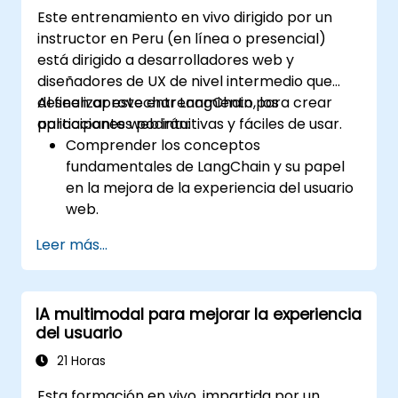
Este entrenamiento en vivo dirigido por un
instructor en Peru (en línea o presencial)
está dirigido a desarrolladores web y
diseñadores de UX de nivel intermedio que
deseen aprovechar LangChain para crear
Al finalizar este entrenamiento, los
aplicaciones web intuitivas y fáciles de usar.
participantes podrán:
Comprender los conceptos
fundamentales de LangChain y su papel
en la mejora de la experiencia del usuario
web.
Implementar LangChain en aplicaciones
Leer más...
web para crear interfaces dinámicas y
responsivas.
Integrar APIs en aplicaciones web para
IA multimodal para mejorar la experiencia
mejorar la interactividad y el compromiso
del usuario
del usuario.
Optimizar la experiencia del usuario
21 Horas
utilizando las funciones avanzadas de
Esta formación en vivo, impartida por un