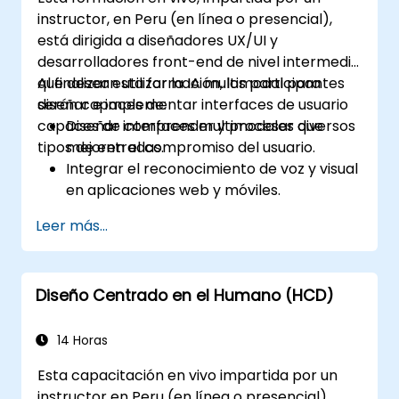
personalización de LangChain.
instructor, en Peru (en línea o presencial),
Analizar datos de comportamiento del
está dirigida a diseñadores UX/UI y
usuario para ajustar el rendimiento y la
desarrolladores front-end de nivel intermedio
experiencia de la aplicación web.
que desean utilizar la IA multimodal para
Al finalizar esta formación, los participantes
diseñar e implementar interfaces de usuario
serán capaces de:
capaces de comprender y procesar diversos
Diseñar interfaces multimodales que
tipos de entradas.
mejoren el compromiso del usuario.
Integrar el reconocimiento de voz y visual
en aplicaciones web y móviles.
Utilizar datos multimodales para crear
Leer más...
interfaces de usuario (UI) adaptables y
responsivas.
Comprender las consideraciones éticas
Diseño Centrado en el Humano (HCD)
sobre la recopilación y el procesamiento
de datos del usuario.
14 Horas
Esta capacitación en vivo impartida por un
instructor en Peru (en línea o presencial)